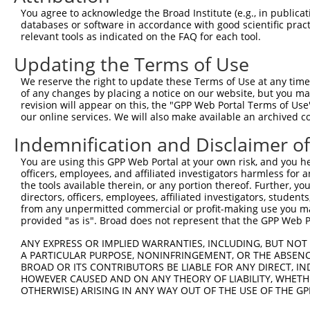
You agree to acknowledge the Broad Institute (e.g., in publicati
databases or software in accordance with good scientific pra
relevant tools as indicated on the FAQ for each tool.
Updating the Terms of Use
We reserve the right to update these Terms of Use at any time.
of any changes by placing a notice on our website, but you ma
revision will appear on this, the "GPP Web Portal Terms of Use
our online services. We will also make available an archived 
Indemnification and Disclaimer o
You are using this GPP Web Portal at your own risk, and you he
officers, employees, and affiliated investigators harmless for
the tools available therein, or any portion thereof. Further, yo
directors, officers, employees, affiliated investigators, students,
from any unpermitted commercial or profit-making use you mak
provided "as is". Broad does not represent that the GPP Web Por
ANY EXPRESS OR IMPLIED WARRANTIES, INCLUDING, BUT NOT 
A PARTICULAR PURPOSE, NONINFRINGEMENT, OR THE ABSENCE
BROAD OR ITS CONTRIBUTORS BE LIABLE FOR ANY DIRECT, IN
HOWEVER CAUSED AND ON ANY THEORY OF LIABILITY, WHETHER
OTHERWISE) ARISING IN ANY WAY OUT OF THE USE OF THE GP