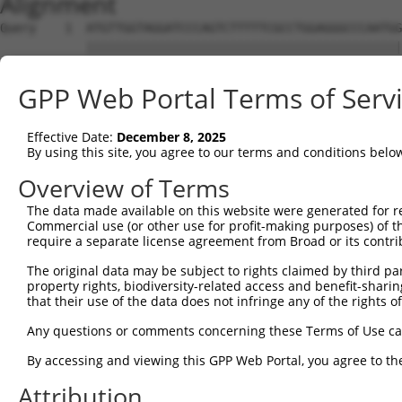
Alignment
Query    1  ATGTTGGTAGGATCCCAGTCTTTTTCGCCTGGAGGGCCCAATGGGATCATTAGAAGCCAGTCCTTTGCGGGTTT  74
            ||||||||||||||||||||||||||||||||||||||||||||||||||||||||||||||||||||||||||
Sbjct    1  ATGTTGGTAGGATCCCAGTCTTTTTCGCCTGGAGGGCCCAATGGGATCATTAGAAGCCAGTCCTTTGCGGGTTT  74

Query   75  CAGCGGCCTCCAGGAAAGGCGATCCAGGTGTAACTCCTTCATTGAAAATTCCTCCGCTCTCAAGAAGCCTCAGG  148
            ||||||||||||||||||||||||||||||||||||||||||||||||||||||||||||||||||||||||||
Sbjct   75  CAGCGGCCTCCAGGAAAGGCGATCCAGGTGTAACTCCTTCATTGAAAATTCCTCCGCTCTCAAGAAGCCTCAGG  148

Query  149  CCAAACTGAAGAAAATGCACAATTTAGGCCACAAAAACAACAATCCCCCCAAAGAGCCTCAGCCTAAAAGGGTG  222
            ||||||||||||||||||||||||||||||||||||||||||||||||||||||||||||||||||||||||||
Sbjct  149  CCAAACTGAAGAAAATGCACAATTTAGGCCACAAAAACAACAATCCCCCCAAAGAGCCTCAGCCTAAAAGGGTG  222

Query  223  GAAGAAGTCTACAGGGCCTTGAAAAATGGACTTGATGAATATCTGGAGGTTCACCAGACGGAGCTGGACAAGTT  296
            ||||||||||||||||||||||||||||||||||||||||||||||||||||||||||||||||||||||||||
Sbjct  223  GAAGAAGTCTACAGGGCCTTGAAAAATGGACTTGATGAATATCTGGAGGTTCACCAGACGGAGCTGGACAAGTT  296

Query  297  GACAGCTCAGTTAAAAGATATGAAAAGAAACTCTCGCCTGGGTGTACTGTATGACCTAGACAAGCAAATTAAAA  370
            ||||||||||||||||||||||||||||||||||||||||||||||||||||||||||||||||||||||||||
Sbjct  297  GACAGCTCAGTTAAAAGATATGAAAAGAAACTCTCGCCTGGGTGTACTGTATGACCTAGACAAGCAAATTAAAA  370

Query  371  CAATTGAAAGATACATGAGACGCCTGGAGTTTCATATAAGTAAGGTAGATGAACTCTATGAAGCTTATTGTATC  444
            ||||||||||||||||||||||||||||||||||||||||||||||||||||||||||||||||||||||||||
Sbjct  371  CAATTGAAAGATACATGAGACGCCTGGAGTTTCATATAAGTAAGGTAGATGAACTCTATGAAGCTTATTGTATC  444

Query  445  CAGCGACGCCTCCAGGATGGTGCCAGCAAAATGAAGCAAGCCTTCGCAACATCCCCTGCCAGCAAAGCTGCCCG  518
            ||||||||||||||||||||||||||||||||||||||||||||||||||||||||||||||||||||||||||
Sbjct  445  CAGCGACGCCTCCAGGATGGTGCCAGCAAAATGAAGCAAGCCTTCGCAACATCCCCTGCCAGCAAAGCTGCCCG  518

Query  519  GGAGAGTCTGACAGAGATCAATCGGAGCTTCAAGGAGTACACAGAGAATATGTGCACCATTGAAGTGGAGCTAG  592
            ||||||||||||||||||||||||||||||||||||||||||||||||||||||||||||||||||||||||||
Sbjct  519  GGAGAGTCTGACAGAGATCAATCGGAGCTTCAAGGAGTACACAGAGAATATGTGCACCATTGAAGTGGAGCTAG  592

Query  593  AGAATCTGCTGGGAGAATTCTCCATCAAGATGAAAGGTCTGGCTGGCTTTGCACGCCTCTGTCCTGGAGATCAA  666
            ||||||||||||||||||||||||||||||||||||||||||||||||||||||||||||||||||||||||||
Sbjct  593  AGAATCTGCTGGGAGAATTCTCCATCAAGATGAAAGGTCTGGCTGGCTTTGCACGCCTCTGTCCTGGAGATCAA  666

Query  667  TATGAAATTTTCATGAAGTATGGCCGGCAGCGGTGGAAACTGAAAGGCAAAATAGAAGTAAATGGCAAGCAGAG  740
            ||||||||||||||||||||||||||||||||||||||||||||||||||||||||||||||||||||||||||
Sbjct  667  TATGAAATTTTCATGAAGTATGGCCGGCAGCGGTGGAAACTGAAAGGCAAAATAGAAGTAAATGGCAAGCAGAG  740

Query  741  CTGGGATGGAGAAGAAACAGTTTTTCTGCCCCTGATAGTTGGGTTCATCTCCATCAAGGTCACGGAGCTCAAAG  814
            ||||||||||||||||||||||||||||||||||||||||||||||||||||||||||||||||||||||||||
Sbjct  741  CTGGGATGGAGAAGAAACAGTTTTTCTGCCCCTGATAGTTGGGTTCATCTCCATCAAGGTCACGGAGCTCAAAG  814

Query  815  GGCTAGCAACTCACATCCTGGTAGGTAGCGTGACCTGTGAGACCAAAGAGCTGTTTGCAGCCCGACCTCAGGTA  888
            ||||||||||||||||||||||||||||||||||||||||||||||||||||||||||||||||||||||||||
Sbjct  815  GGCTAGCAACTCACATCCTGGTAGGTAGCGTGACCTGTGAGACCAAAGAGCTGTTTGCAGCCCGACCTCAGGTA  888

Query  889  GTGGCTGTCGACATCAATGACCTTGGTACCATCAAACTGAACCTGGAAATCACCTGGTATCCATTTGACGTGGA  962
            ||||||||||||||||||||||||||||||||||||||||||||||||||||||||||||||||||||||||||
Sbjct  889  GTGGCTGTCGACATCAATGACCTTGGTACCATCAAACTGAACCTGGAAATCACCTGGTATCCATTTGACGTGGA  962

Query  963  GGACATGACCGCATCCTCAGGCGCTGGGAACAAGGCAGCAGCCCTTCAGAGGAGAATGTCCATGTACAGCCAGG  1036
            ||||||||||||||||||||||||||||||||||||||||||||||||||||||||||||||||||||||||||
Sbjct  963  GGACATGACCGCATCCTCAGGCGCTGGGAACAAGGCAGCAGCCCTTCAGAGGAGAATGTCCATGTACAGCCAGG  1036

Query 1037  GTACCCCGGAAACGCCCACCTTCAAAGACCACTCCTTCTTTTCAAATCTACCTGATGACATCTTTGAAAATGGA  1110
            ||||||||||||||||||||||||||||||||||||||||||||||||||||||||||||||||||||||||||
Sbjct 1037  GTACCCCGGAAACGCCCACCTTCAAAGACCACTCCTTCTTTTCAAATCTACCTGATGACATCTTTGAAAATGGA  1110

Query 1111  AAGGCAGCCGAGGAGAAAATGCCACTGTCGCTCAGCTTCAGTGACCTGCCCAACGGGGACTGCGCCCTCACCTC  1184
            ||||||||||||||||||||||||||||||||||||||||||||||||||||||||||||||||||||||||||
Sbjct 1111  AAGGCAGCCGAGGAGAAAATGCCACTGTCGCTCAGCTTCAGTGACCTGCCCAACGGGGACTGCGCCCTCACCTC  1184

Query 1185  CCACTCAACAGGCTCCCCTTCCAACTCAACAAATCCAGAAATTACCATCACCCCTGCGGAGTTTAACCTCAGCA  1258
            ||||||||||||||||||||||||||||||||||||||||||||||||||||||||||||||||||||||||||
Sbjct 1185  CCACTCAACAGGCTCCCCTTCCAACTCAACAAATCCAGAAATTACCATCACCCCTGCGGAGTTTAACCTCAGCA  1258

Query 1259  GCTTGGCCTCCCAGAATGAGGGTATGGATGACACCAGCTCAGCATCTTCCAGGAACTCCCTGGGAGAAGGCCAA  1332
            ||||||||||||||||||||||||||||||||||||||||||||||||||||||||||||||||||||||||||
Sbjct 1259  GCTTGGCCTCCCAGAATGAGGGTATGGATGACACCAGCTCAGCATCTTCCAGGAACTCCCTGGGAGAAGGCCAA  1332

Query 1333  GAGCCAAAGTCACACCTGAAGGAGGAAGACCCAGAGGAGCCCAGAAAACCTGCCTCGGCCCCATCTGAGGCTTG  1406
            ||||||||||||||||||||||||||||||||||||||||||||||||||||||||||||||||||||||||||
Sbjct 1333  GAGCCAAAGTCACACCTGAAGGAGGAAGACCCAGAGGAGCCCAGAAAACCTGCCTCGGCCCCATCTGAGGCTTG  1406

Query 1407  CCGCCGACAGTCCTCAGGTGCTGGGGCTGAGCACCTGTTCCTTGAGAATGATGTTGCAGAAGCACTTCTGCAAG  1480
            ||||||||||||||||||||||||||||||||||||||||||||||||||||||||||||||||||||||||||
Sbjct 1407  CCGCCGACAGTCCTCAGGTGCTGGGGCTGAGCACCTGTTCCTTGAGAATGATGTTGCAGAAGCACTTCTGCAAG  1480

Query 1481  AGTCTGAGGAGGCCTCTGAGCTCAAGCCTGTGGAACTGGACACTTCGGAAGGAAACATCACAAAGCAGCTGGTC  1554
            ||||||||||||||||||||||||||||||||||||||||||||||||||||||||||||||||||||||||||
Sbjct 1481  AGTCTGAGGAGGCCTCTGAGCTCAAGCCTGTGGAACTGGACACTTCGGAAGGAAACATCACAAAGCAGCTGGTC  1554

Query 1555  AAGAGGCTCACATCTGCAGAGGTGCCAATGGCCACAGACAGGCTGCTCTCTGAGGGTTCTGTTGGTGGAGAATC  1628
            ||||||||||||||||||||||||||||||||||||||||||||||||||||||||||||||||||||||||||
Sbjct 1555  AAGAGGCTCACATCTGCAGAGGTGCCAATGGCCACAGACAGGCTGCTCTCTGAGGGTTCTGTTGGTGGAGAATC  1628

Query 1629  TGAAGGCTGCAGATCCTTTCTAGATGGAAGCTTAGAGGATGCTTTTAATGGGCTTTTACTTGCATTAGAACCAC  1702
            ||||||||||||||||||||||||||||||||||||||||||||||||||||||||||||||||||||||||||
Sbjct 1629  TGAAGGCTGCAGATCCTTTCTAGATGGAAG
GPP Web Portal Terms of Serv
Effective Date:
December 8, 2025
By using this site, you agree to our terms and conditions belo
Overview of Terms
The data made available on this website were generated for r
Commercial use (or other use for profit-making purposes) of t
require a separate license agreement from Broad or its contri
The original data may be subject to rights claimed by third part
property rights, biodiversity-related access and benefit-sharing 
that their use of the data does not infringe any of the rights of
Any questions or comments concerning these Terms of Use c
By accessing and viewing this GPP Web Portal, you agree to th
Attribution