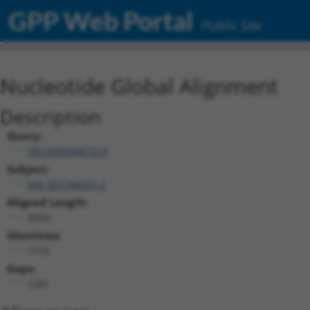
GPP Web Portal
Public Site
Nucleotide Global Alignment
Description
Query:
TRCN0000467274
Subject:
NM_001346031.2
Aligned Length:
3054
Identities:
1773
Gaps:
1281