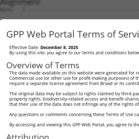
Alignment
Query    1  --------------------------------------------------------------------------  0
                                                                                      
Sbjct    1  GCTAATGAGAGCTCTAACACTCCTGGACTTGACTGAAAATTTTTCTCAGTAGGTTTCAGAAAGTGCTGAGAGGT  74

Query    1  --------------------------------------------------------------------------  0
                                                                                      
Sbjct   75  GTAAGCCCAGCAACGTGCAAGGGGAAAGGGGACAGGATTCTGGATGGCCATTTGCTTCACTGGGATGCAAAACC  148

Query    1  --------------------------------------------------------------------------  0
                                                                                      
Sbjct  149  TCTTTTGAGTACTAGAATCAGTATTTCTTCTTCCATCTCTGCTGTACCTGAGAAGAAATGGCCAAACGCACCTT  222

Query    1  ----------------------------------------ATGAGTGCCATCACAGTGGCCCTTCTCAGCCTCT  34
                                                    ||||||||||||||||||||||||||||||||||
Sbjct  223  CTCTAACTTGGAGACATTCCTGATTTTCCTCCTTGTAATGATGAGTGCCATCACAGTGGCCCTTCTCAGCCTCT  296

Query   35  TGTTTATCACCAGTGGGACCATTGAAAACCACAAAGATTTAGGAGGCCATTTTTTTTCAACCACCCAAAGCCCT  108
            ||||||||||||||||||||||||||||||||||||||||||||||||||||||||||||||||||||||||||
Sbjct  297  TGTTTATCACCAGTGGGACCATTGAAAACCACAAAGATTTAGGAGGCCATTTTTTTTCAACCACCCAAAGCCCT  370

Query  109  CCAGCCACCCAGGGCTCCACAGCCGCCCAACGCTCCACAGCCACCCAGCATTCCACAGCCACCCAGAGCTCCAC  182
            |||||||||||||||||||||||.||||||||||||||||||||||||||||||||||||||||||||||||||
Sbjct  371  CCAGCCACCCAGGGCTCCACAGCTGCCCAACGCTCCACAGCCACCCAGCATTCCACAGCCACCCAGAGCTCCAC  444

Query  183  AGCCACTCAAACTTCTCCAGTGCCTTTAACCCCAGAGTCTCCTCTATTTCAGAACTTCAGTGGCTACCATATTG  256
            ||||||||||||||||||||||||||||||||||||||||||||||||||||||||||||||||||||||||||
Sbjct  445  AGCCACTCAAACTTCTCCAGTGCCTTTAACCCCAGAGTCTCCTCTATTTCAGAACTTCAGTGGCTACCATATTG  518

Query  257  GTGTTGGACGAGCTGACTGCACAGGACAAGTAGCAGATATCAATTTGATGGGCTATGGCAAATCCGGCCAGAAT  330
            ||||||||||||||||||||||||||||||||||||||||||||||||||||||||||||||||||||||||||
Sbjct  519  GTGTTGGACGAGCTGACTGCACAGGACAAGTAGCAGATATCAATTTGATGGGCTATGGCAAATCCGGCCAGAAT  592

Query  331  GCACAGGGCATCCTCACCAGGCTATACAGTCGTGCCTTCATCATGGCAGAACCTGATGGGTCCAATCGAACAGT  404
            ||||||||||||||||||||||||||||||||||||||||||||||||||||||||||||||||||||||||||
Sbjct  593  GCACAGGGCATCCTCACCAGGCTATACAGTCGTGCCTTCATCATGGCAGAACCTGATGGGTCCAATCGAACAGT  666

Query  405  GTTTGTCAGCATCGACATAGGCATGGTATCCCAAAGGCTCAGGCTGGAGGTCCTGAACAGACTGCAGAGTAAAT  478
            ||||||||||||||||||||||||||||||.|||||||||||||||||||||||||||||||||||||||||||
Sbjct  667  GTTTGTCAGCATCGACATAGGCATGGTATCACAAAGGCTCAGGCTGGAGGTCCTGAACAGACTGCAGAGTAAAT  740

Query  479  ATGGCTCCCTGTACAGAAGAGATAATGTCATCCTGAGTGGCACTCACACTCATTCAGGTCCTGCAGGATATTTC  552
            ||||||||||||||||||||||||||||||||||||||||||||||||||||||||||||||||||||||||||
Sbjct  741  ATGGCTCCCTGTACAGAAGAGATAATGTCATCCTGAGTGGCACTCACACTCATTCAGGTCCTGCAGGATATTTC  814

Query  553  CAGTATACCGTGTTTGTAATTGCCAGTGAAGGATTTAGCAATCAAACTTTTCAGCACATGGTCACTGGTATCTT  626
            ||||||||||||||||||||||||||||||||||||||||||||||||||||||||||||||||||||||||||
Sbjct  815  CAGTATACCGTGTTTGTAATTGCCAGTGAAGGATTTAGCAATCAAACTTTTCAGCACATGGTCACTGGTATCTT  888

Query  627  GAAGAGCATTGACATAGCACACACAAATATGAAACCAGGCAAAATCTTCATCAATAAAGGAAATGTGGATGGTG  700
            ||||||||||||||||||||||||||||||||||||||||||||||||||||||||||||||||||||||||||
Sbjct  889  GAAGAGCATTGACATAGCACACACAAATATGAAACCAGGCAAAATCTTCATCAATAAAGGAAATGTGGATGGTG  962

Query  701  TGCAGATCAACAGAAGTCCGTATTCTTACCTTCAAAATCCGCAGTCAGAGAGAGCAAGGTATTCTTCAAATACA  774
            ||||||||||||||||||||||||||||||||||||||||||||||||||||||||||||||||||||||||||
Sbjct  963  TGCAGATCAACAGAAGTCCGTATTCTTACCTTCAAAATCCGCAGTCAGAGAGAGCAAGGTATTCTTCAAATACA  1036

Query  775  GACAAGGAAATGATAGTTTTGAAAATGGTAGATTTGAATGGAGATGACTTGGGCCTTATCAGCTGGTTTGCCAT  848
            ||||||||||||||||||||||||||||||||||||||||||||||||||||||||||||||||||||||||||
Sbjct 1037  GACAAGGAAATGATAGTTTTGAAAATGGTAGATTTGAATGGAGATGACTTGGGCCTTATCAGCTGGTTTGCCAT  1110

Query  849  CCACCCGGTCAGCATGAACAACAGTAACCATCTTGTAAACAGTGACAATGTGGGCTATGCATCTTACCTGCTTG  922
            ||||||||||||||||||||||||||||||||||||||||||||||||||||||||||||||||||||||||||
Sbjct 1111  CCACCCGGTCAGCATGAACAACAGTAACCATCTTGTAAACAGTGACAATGTGGGCTATGCATCTTACCTGCTTG  1184

Query  923  AGCAAGAGAAGAACAAAGGATATCTACCTGGACAGGGGCCATTTGTAGCAGCCTTTGCTTCATCAAACCTAGGA  996
            ||||||||||||||||||||||||||||||||||||||||||||||||||||||||||||||||||||||||||
Sbjct 1185  AGCAAGAGAAGAACAAAGGATATCTACCTGGACAGGGGCCATTTGTAGCAGCCTTTGCTTCATCAAACCTAGGA  1258

Query  997  GATGTGTCCCCCAACATTCTTGGACCACGTTGCATCAACACAGGAGAGTCCTGTGATAACGCCAATAGCACTTG  1070
            ||||||||||||||||||||||||||||||||||||||||||||||||||||||||||||||||||||||||||
Sbjct 1259  GATGTGTCCCCCAACATTCTTGGACCACGTTGCATCAACACAGGAGAGTCCTGTGATAACGCCAATAGCACTTG  1332

Query 1071  TCCCATTGGTGGGCCTAGCATGTGCATTGCTAAGGGACCTGGACAGGATATGTTTGACAGCACACAAATTATAG  1144
            ||||||||||||||||||||||||||||||||||||||||||||||||||||||||||||||||||||||||||
Sbjct 1333  TCCCATTGGTGGGCCTAGCATGTGCATTGCTAAGGGACCTGGACAGGATATGTTTGACAGCACACAAATTATAG  1406

Query 1145  GACGGGCCATGTATCAGAGAGCAAAG------------------------------------------------  1170
            ||||||||||||||||||||||||||                                                
Sbjct 1407  GACGGGCCATGTATCAGAGAGCAAAGGAACTCTATGCCTCTGCCTCCCAGGAGGTAACAGGACCACTGGCTTCA  1480

Query 1171  ---------------------------------------------------------TCAAAAACATGTAAACC  1187
                                                                     |||||||||||||||||
Sbjct 1481  GCACACCAGTGGGTGGATATGACAGATGTGACTGTCTGGCTCAATTCCACACATGCATCAAAAACATGTAAACC  1554

Query 1188  AGCATTGGGCTACAGTTTTGCAGCTGGCACTATTGATGGAGTTGGAGGCCTCAATTTTACACAGGGGAAAACAG  1261
            ||||||||||||||||||||||||||||||||||||||||||||||||||||||||||||||||||||||||||
Sbjct 1555  AGCATTGGGCTACAGTTTTGCAGCTGGCACTATTGATGGAGTTGGAGGCCTCAATTTTACACAGGGGAAAACAG  1628

Query 1262  AAGGGGATCCATTTTGGGACACCATTCGGGACCAGATCCTGGGAAAGCCATCTGAAGAAATTAAAGAATGTCAT  1335
            ||||||||||||||||||||||||||||||||||||||||||||||||||||||||||||||||||||||||||
Sbjct 1629  AAGGGGATCCATTTTGGGACACCATTCGGGACCAGATCCTGGGAAAGCCATCTGAAGAAATTAAAGAATGTCAT  1702

Query 1336  AAACCAAAGCCCATCC
GPP Web Portal Terms of Serv
Effective Date:
December 8, 2025
By using this site, you agree to our terms and conditions belo
Overview of Terms
The data made available on this website were generated for r
Commercial use (or other use for profit-making purposes) of t
require a separate license agreement from Broad or its contri
The original data may be subject to rights claimed by third part
property rights, biodiversity-related access and benefit-sharing 
that their use of the data does not infringe any of the rights of
Any questions or comments concerning these Terms of Use c
By accessing and viewing this GPP Web Portal, you agree to th
Attribution