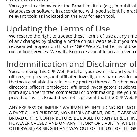
You agree to acknowledge the Broad Institute (e.g., in publicati
databases or software in accordance with good scientific pra
relevant tools as indicated on the FAQ for each tool.
Updating the Terms of Use
We reserve the right to update these Terms of Use at any time.
of any changes by placing a notice on our website, but you ma
revision will appear on this, the "GPP Web Portal Terms of Use
our online services. We will also make available an archived 
Indemnification and Disclaimer o
You are using this GPP Web Portal at your own risk, and you he
officers, employees, and affiliated investigators harmless for
the tools available therein, or any portion thereof. Further, yo
directors, officers, employees, affiliated investigators, students,
from any unpermitted commercial or profit-making use you mak
provided "as is". Broad does not represent that the GPP Web Por
ANY EXPRESS OR IMPLIED WARRANTIES, INCLUDING, BUT NOT 
A PARTICULAR PURPOSE, NONINFRINGEMENT, OR THE ABSENCE
BROAD OR ITS CONTRIBUTORS BE LIABLE FOR ANY DIRECT, IN
HOWEVER CAUSED AND ON ANY THEORY OF LIABILITY, WHETHER
OTHERWISE) ARISING IN ANY WAY OUT OF THE USE OF THE GP