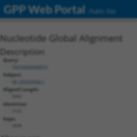
GPP Web Portal
Public Site
Nucleotide Global Alignment
Description
Query:
TRCN0000468873
Subject:
XR_002956990.1
Aligned Length:
5002
Identities:
2102
Gaps:
2898