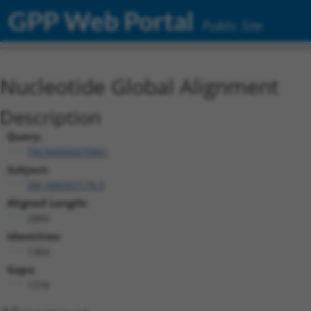
GPP Web Portal
Public Site
Nucleotide Global Alignment
Description
Query:
TRCN0000470961
Subject:
XM_006507179.3
Aligned Length:
2889
Identities:
1384
Gaps:
1374