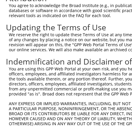
You agree to acknowledge the Broad Institute (e.g., in publicati
databases or software in accordance with good scientific pra
relevant tools as indicated on the FAQ for each tool.
Updating the Terms of Use
We reserve the right to update these Terms of Use at any time.
of any changes by placing a notice on our website, but you ma
revision will appear on this, the "GPP Web Portal Terms of Use
our online services. We will also make available an archived 
Indemnification and Disclaimer o
You are using this GPP Web Portal at your own risk, and you he
officers, employees, and affiliated investigators harmless for
the tools available therein, or any portion thereof. Further, yo
directors, officers, employees, affiliated investigators, students,
from any unpermitted commercial or profit-making use you mak
provided "as is". Broad does not represent that the GPP Web Por
ANY EXPRESS OR IMPLIED WARRANTIES, INCLUDING, BUT NOT 
A PARTICULAR PURPOSE, NONINFRINGEMENT, OR THE ABSENCE
BROAD OR ITS CONTRIBUTORS BE LIABLE FOR ANY DIRECT, IN
HOWEVER CAUSED AND ON ANY THEORY OF LIABILITY, WHETHER
OTHERWISE) ARISING IN ANY WAY OUT OF THE USE OF THE GP