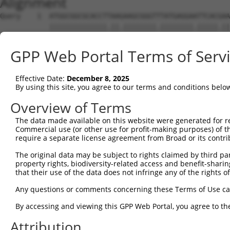
Alignment
Query    1  ATGGCGGCGCACCTTAAGAAGCGGGTTTATGAGGAATTCACGAAAGTGGTTCAGCCACAGGAGGAAATTGCTAC  74
            ||||||||||||||.||.||||||||.||||||||.|||||.|||||||||||||..|||||||||||||||||
Sbjct    1  ATGGCGGCGCACCTGAAAAAGCGGGTGTATGAGGAGTTCACTAAAGTGGTTCAGCAGCAGGAGGAAATTGCTAC  74

Query   75  TAAGAAACTCCGACTAACAAAACCAAGTAAATCTGCAGCACTCCACATAGATCTGTGTAAAGCTACCTCCCCAG  148
            .|||||.||||||.|||||||.||.||.||||||||.||.|||||||||||||||||||||||.||||||||||
Sbjct   75  CAAGAAGCTCCGATTAACAAAGCCGAGCAAATCTGCCGCTCTCCACATAGATCTGTGTAAAGCCACCTCCCCAG  148

Query  149  CAGATGCTTTGCAATACTTGCTCCAGTTTGCCAGGAAGCCTGTCGAGGCGGAAAGCGTAGAGGGAGTAGTCAGG  222
            |||||||||||||.|||.|.||||||||||||||.||||||||.||.||.||.||.||.|||||.|||||||||
Sbjct  149  CAGATGCTTTGCAGTACCTACTCCAGTTTGCCAGAAAGCCTGTAGAAGCAGAGAGTGTGGAGGGGGTAGTCAGG  222

Query  223  ATTCTCTTGGAACATTATTACAAGGAGAATGATCCATCTGTGAGACTGAAAATTGCATCATTGTTGGGTTTATT  296
            ||||||||||||||||||||||||||.|||||||||||||||||||||||||||||||||.|.|||||.|||||
Sbjct  223  ATTCTCTTGGAACATTATTACAAGGAAAATGATCCATCTGTGAGACTGAAAATTGCATCACTCTTGGGATTATT  296

Query  297  ATCAAAGACAGCAGGATTTTCACCAGACTGCATTATGGATGATGCCATCAACATCCTGCAGAATGAAAAGTCTC  370
            |||||||||.||||||||.||.|||||||||||.|||||.||.|||||.|||||.||.||||||||||||||||
Sbjct  297  ATCAAAGACGGCAGGATTCTCTCCAGACTGCATAATGGACGACGCCATTAACATACTACAGAATGAAAAGTCTC  370

Query  371  ATCAAGTCCTAGCTCAACTGCTGGATACTTTGCTTGCAATTGGCACTAAGCTACCAGAGAATCAAGCTATCCAA  444
            |.|||||.|||||||||||.|||||.|||||||||||||||||||.|||.||||||||.||||||||||.||||
Sbjct  371  ACCAAGTGCTAGCTCAACTACTGGACACTTTGCTTGCAATTGGCAGTAAACTACCAGAAAATCAAGCTACCCAA  444

Query  445  ATGCGATTAGTTGATGTGGCCTGCAAGCATCTGACAGATACGTCTCATGGTGTAAGAAATAAGTGCCTGCAGTT  518
            .||||||||||.|||||||||||||||||.|||||||||||.||.|||||||||||||||||||||.||||.||
Sbjct  445  GTGCGATTAGTGGATGTGGCCTGCAAGCACCTGACAGATACTTCCCATGGTGTAAGAAATAAGTGCTTGCAATT  518

Query  519  ACTTGGCAATCTTGGCTCTTTGGAGAAAAGTGTCACAAAAGATGCAGAAGGCCTAGCTGCCAGAGATGTCCAGA  592
            |||||||||||||||||||||||||||||||||||||||||||.|.||||||..|||||||||||||||.||||
Sbjct  519  ACTTGGCAATCTTGGCTCTTTGGAGAAAAGTGTCACAAAAGATACTGAAGGCTCAGCTGCCAGAGATGTTCAGA  592

Query  593  AGATTATAGGGGATTACTTCAGTGACCAAGACCCACGTGTCAGAACAGCAGCTATAAAAGCCATGTTGCAGCTC  666
            |.|||||.|||||..||||||||||||||||.|||||.||||||||||||||||||||||||||||||||||||
Sbjct  593  AAATTATCGGGGACCACTTCAGTGACCAAGATCCACGGGTCAGAACAGCAGCTATAAAAGCCATGTTGCAGCTC  666

Query  667  CATGAAAGAGGACTGAAATTACACCAAACAATTTATAATCAGGCCTGTAAATTACTCTCTGATGACTATGAACA  740
            |||||||||||||||||.|||||||||||.|||||||||||||||||||||||.||||||||||||||.||.||
Sbjct  667  CATGAAAGAGGACTGAAGTTACACCAAACGATTTATAATCAGGCCTGTAAATTGCTCTCTGATGACTACGAGCA  740

Query  741  AGTGCGCAGTGCTGCAGTCCAGCTTATCTGGGTCGTCAGTCAGCTCTATCCTGAAAGCATTGTCCCAATTCCTT  814
            .||||||||||||||||||||||||||||||||.|||||.||||||||||||||.||.||.||.|||||.||.|
Sbjct  741  GGTGCGCAGTGCTGCAGTCCAGCTTATCTGGGTTGTCAGCCAGCTCTATCCTGAGAGTATAGTTCCAATACCGT  814

Query  815  CTTCTAATGAAGAAATACGCTTAGTTGATGATGCGTTTGGCAAAATTTGTCACATGGTCAGTGATGGCTCTTGG  888
            ||||||||||||||||.||..|||||||||||||.|||||.||||||||.||||||||||||||||||||.|||
Sbjct  815  CTTCTAATGAAGAAATCCGTCTAGTTGATGATGCATTTGGAAAAATTTGCCACATGGTCAGTGATGGCTCCTGG  888

Query  889  GTGGTTCGTGTTCAGGCAGCAAAACTGTTGGGCTCTATGGAGCAAGTCAGTTCTCATTTCTTGGAGCAGACCCT  962
            ||||||||||||||.||.|||||.||.||||||||.|||||||||||.||.||||||||||||||||||||.||
Sbjct  889  GTGGTTCGTGTTCAAGCTGCAAAGCTATTGGGCTCGATGGAGCAAGTTAGCTCTCATTTCTTGGAGCAGACTCT  962

Query  963  TGACAAGAAGCTGATGTCAGATCTGAGGAGGAAACGTACTGCACATGAGCGTGCCAAGGAACTTTACAGTTCGG  1036
            ||||||||||||||||||||||||||||||||||||.|||||||||||||||||||||||||||||||||||||
Sbjct  963  TGACAAGAAGCTGATGTCAGATCTGAGGAGGAAACGCACTGCACATGAGCGTGCCAAGGAACTTTACAGTTCGG  1036

Query 1037  GGGAGTTTTCCAGTGGCAGAAAGTGGGGAGATGATGCTCCCAAGGAAGAAGTAGATACCGGGGCTGTGAACTTG  1110
            |||||||||||||||||||.||.|||||||||||||||||||||||||||.||||.||.|||||.||||||.||
Sbjct 1037  GGGAGTTTTCCAGTGGCAGGAAATGGGGAGATGATGCTCCCAAGGAAGAAATAGACACGGGGGCCGTGAACCTG  1110

Query 1111  ATTGAGTCAGGAGCTTGTGGAGCTTTTGTTCATGGGTTGGAAGATGAGATGTATGAGGTTCGTATTGCTGCTGT  1184
            ||.|||||||||||.||||||||.||||||||||||||||||||||||||||||||||||||.|||||||||||
Sbjct 1111  ATAGAGTCAGGAGCGTGTGGAGCCTTTGTTCATGGGTTGGAAGATGAGATGTATGAGGTTCGCATTGCTGCTGT  1184

Query 1185  GGAGGCCCTCTGCATGTTGGCCCAGTCTTCACCCTCTTTTGCTGAGAAGTGCCTTGATTTCCTAGTTGACATGT  1258
            ||||||.||.||||||.|.|||||||||||.||||||||||||||.|||||||||||.||.|||||||||||||
Sbjct 1185  GGAGGCTCTGTGCATGCTAGCCCAGTCTTCGCCCTCTTTTGCTGAAAAGTGCCTTGACTTTCTAGTTGACATGT  1258

Query 1259  TCAACGATGAAATTGAGGAAGTACGTCTGCAGTCTATACATACCATGAGAAAAATCTCTAACAACATCACCCTC  1332
            ||||.|||||||||||||||||.|||||||||||.|||||.|||||||||||||||||||||||.|||||||||
Sbjct 1259  TCAATGATGAAATTGAGGAAGTGCGTCTGCAGTCCATACACACCATGAGAAAAATCTCTAACAATATCACCCTC  1332

Query 1333  CGAGAAGATCAGCTTGACACTGTCCTGGCTGTGCTAGAGGATTCATCCAGAGATATTCGAGAGGCTCTTCATGA  1406
            |||||||||||||||||||||||||||||||||.||||||||||||||||.||||||.||||||||||||||||
Sbjct 1333  CGAGAAGATCAGCTTGACACTGTCCTGGCTGTGTTAGAGGATTCATCCAGGGATATTAGAGAGGCTCTTCATGA  1406

Query 1407  ACTCTTATGCTGTACTAATGTTTCAACCAAAGAAGGGATTCATCTTGCATTGGTGGAGCTGCTGAAAAATTTAA  1480
            ||||||||||||.||||||||.|||||||||||||||||||||||||||.||||||||||.||.|||||..|||
Sbjct 1407  ACTCTTATGCTGCACTAATGTCTCAACCAAAGAAGGGATTCATCTTGCACTGGTGGAGCTTCTAAAAAACCTAA  1480

Query 1481  CCAAGTACCCTACTGATAGGGACTCCATATGGAAG---------------------------------------  1515
            ||||||||||||||||.||||||||||||||||||                                       
Sbjct 1481  CCAAGTACCCTACTGACAGGGACTCCATATGGAAGTGCTTGAAGTTTCTGGGCAGCCGGCATCCGACCCTCGTG  1554

Query 1516  --------------------------------------------------------------------------  1515
                                                                                      
Sbjct 1555  CTTCCTCTGGTGCCAGAGCTCTTGAGCACGCACCCATTTTTTGATACTGCTGAACCAGACATGGACGATCCAGC  1628

Query 1516  --------------------------------------------------------------------------  1515
                                                                                      
Sbjct 1629  TTACATTGCAGTTTTAGTTCTTATCTTCAA
GPP Web Portal Terms of Serv
Effective Date:
December 8, 2025
By using this site, you agree to our terms and conditions belo
Overview of Terms
The data made available on this website were generated for r
Commercial use (or other use for profit-making purposes) of t
require a separate license agreement from Broad or its contri
The original data may be subject to rights claimed by third part
property rights, biodiversity-related access and benefit-sharing 
that their use of the data does not infringe any of the rights of
Any questions or comments concerning these Terms of Use c
By accessing and viewing this GPP Web Portal, you agree to th
Attribution