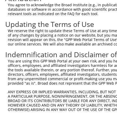
You agree to acknowledge the Broad Institute (e.g., in publicati
databases or software in accordance with good scientific pra
relevant tools as indicated on the FAQ for each tool.
Updating the Terms of Use
We reserve the right to update these Terms of Use at any time.
of any changes by placing a notice on our website, but you ma
revision will appear on this, the "GPP Web Portal Terms of Use
our online services. We will also make available an archived 
Indemnification and Disclaimer o
You are using this GPP Web Portal at your own risk, and you he
officers, employees, and affiliated investigators harmless for
the tools available therein, or any portion thereof. Further, yo
directors, officers, employees, affiliated investigators, students,
from any unpermitted commercial or profit-making use you mak
provided "as is". Broad does not represent that the GPP Web Por
ANY EXPRESS OR IMPLIED WARRANTIES, INCLUDING, BUT NOT 
A PARTICULAR PURPOSE, NONINFRINGEMENT, OR THE ABSENCE
BROAD OR ITS CONTRIBUTORS BE LIABLE FOR ANY DIRECT, IN
HOWEVER CAUSED AND ON ANY THEORY OF LIABILITY, WHETHER
OTHERWISE) ARISING IN ANY WAY OUT OF THE USE OF THE GP