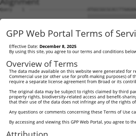
Alignment
Query    1  ------------------------ATGGCGGCGCACCTTAAGAAGCGGGTTTATGAGGAATTCACGAAAGTGGT  50
                                    ||||||||||||||||||||||||||||||||||||||||||||||||||
Sbjct    1  AGCTGAGAGGGCCCGCGGGTAGGCATGGCGGCGCACCTTAAGAAGCGGGTTTATGAGGAATTCACGAAAGTGGT  74

Query   51  TCAGCCACAGGAGGAAATTGCTACTAAGAAACTCCGACTAACAAAACCAAGTAAATCTGCAGCACTCCACATAG  124
            ||||||||||||||||||||||||||||||||||||||||||||||||||||||||||||||||||||||||||
Sbjct   75  TCAGCCACAGGAGGAAATTGCTACTAAGAAACTCCGACTAACAAAACCAAGTAAATCTGCAGCACTCCACATAG  148

Query  125  ATCTGTGTAAAGCTACCTCCCCAGCAGATGCTTTGCAATACTTGCTCCAGTTTGCCAGGAAGCCTGTCGAGGCG  198
            ||||||||||||||||||||||||||||||||||||||||||||||||||||||||||||||||||||||||||
Sbjct  149  ATCTGTGTAAAGCTACCTCCCCAGCAGATGCTTTGCAATACTTGCTCCAGTTTGCCAGGAAGCCTGTCGAGGCG  222

Query  199  GAAAGCGTAGAGGGAGTAGTCAGGATTCTCTTGGAACATTATTACAAGGAGAATGATCCATCTGTGAGACTGAA  272
            ||||||||||||||||||||||||||||||||||||||||||||||||||||||||||||||||||||||||||
Sbjct  223  GAAAGCGTAGAGGGAGTAGTCAGGATTCTCTTGGAACATTATTACAAGGAGAATGATCCATCTGTGAGACTGAA  296

Query  273  AATTGCATCATTGTTGGGTTTATTATCAAAGACAGCAGGATTTTCACCAGACTGCATTATGGATGATGCCATCA  346
            ||||||||||||||||||||||||||||||||||||||||||||||||||||||||||||||||||||||||||
Sbjct  297  AATTGCATCATTGTTGGGTTTATTATCAAAGACAGCAGGATTTTCACCAGACTGCATTATGGATGATGCCATCA  370

Query  347  ACATCCTGCAGAATGAAAAGTCTCATCAAGTCCTAGCTCAACTGCTGGATACTTTGCTTGCAATTGGCACTAAG  420
            ||||||||||||||||||||||||||||||||||||||||||||||||||||||||||||||||||||||||||
Sbjct  371  ACATCCTGCAGAATGAAAAGTCTCATCAAGTCCTAGCTCAACTGCTGGATACTTTGCTTGCAATTGGCACTAAG  444

Query  421  CTACCAGAGAATCAAGCTATCCAAATGCGATTAGTTGATGTGGCCTGCAAGCATCTGACAGATACGTCTCATGG  494
            ||||||||||||||||||||||||||||||||||||||||||||||||||||||||||||||||||||||||||
Sbjct  445  CTACCAGAGAATCAAGCTATCCAAATGCGATTAGTTGATGTGGCCTGCAAGCATCTGACAGATACGTCTCATGG  518

Query  495  TGTAAGAAATAAGTGCCTGCAGTTACTTGGCAATCTTGGCTCTTTGGAGAAAAGTGTCACAAAAGATGCAGAAG  568
            ||||||||||||||||||||||||||||||||||||||||||||||||||||||||||||||||||||||||||
Sbjct  519  TGTAAGAAATAAGTGCCTGCAGTTACTTGGCAATCTTGGCTCTTTGGAGAAAAGTGTCACAAAAGATGCAGAAG  592

Query  569  GCCTAGCTGCCAGAGATGTCCAGAAGATTATAGGGGATTACTTCAGTGACCAAGACCCACGTGTCAGAACAGCA  642
            ||||||||||||||||||||||||||||||||||||||||||||||||||||||||||||||||||||||||||
Sbjct  593  GCCTAGCTGCCAGAGATGTCCAGAAGATTATAGGGGATTACTTCAGTGACCAAGACCCACGTGTCAGAACAGCA  666

Query  643  GCTATAAAAGCCATGTTGCAGCTCCATGAAAGAGGACTGAAATTACACCAAACAATTTATAATCAGGCCTGTAA  716
            ||||||||||||||||||||||||||||||||||||||||||||||||||||||||||||||||||||||||||
Sbjct  667  GCTATAAAAGCCATGTTGCAGCTCCATGAAAGAGGACTGAAATTACACCAAACAATTTATAATCAGGCCTGTAA  740

Query  717  ATTACTCTCTGATGACTATGAACAAGTGCGCAGTGCTGCAGTCCAGCTTATCTGGGTCGTCAGTCAGCTCTATC  790
            ||||||||||||||||||||||||||||||||||||||||||||||||||||||||||||||||||||||||||
Sbjct  741  ATTACTCTCTGATGACTATGAACAAGTGCGCAGTGCTGCAGTCCAGCTTATCTGGGTCGTCAGTCAGCTCTATC  814

Query  791  CTGAAAGCATTGTCCCAATTCCTTCTTCTAATGAAGAAATACGCTTAGTTGATGATGCGTTTGGCAAAATTTGT  864
            ||||||||||||||||||||||||||||||||||||||||||||||||||||||||||||||||||||||||||
Sbjct  815  CTGAAAGCATTGTCCCAATTCCTTCTTCTAATGAAGAAATACGCTTAGTTGATGATGCGTTTGGCAAAATTTGT  888

Query  865  CACATGGTCAGTGATGGCTCTTGGGTGGTTCGTGTTCAGGCAGCAAAACTGTTGGGCTCTATGGAGCAAGTCAG  938
            ||||||||||||||||||||||||||||||||||||||||||||||||||||||||||||||||||||||||||
Sbjct  889  CACATGGTCAGTGATGGCTCTTGGGTGGTTCGTGTTCAGGCAGCAAAACTGTTGGGCTCTATGGAGCAAGTCAG  962

Query  939  TTCTCATTTCTTGGAGCAGACCCTTGACAAGAAGCTGATGTCAGATCTGAGGAGGAAACGTACTGCACATGAGC  1012
            ||||||||||||||||||||||||||||||||||||||||||||||||||||||||||||||||||||||||||
Sbjct  963  TTCTCATTTCTTGGAGCAGACCCTTGACAAGAAGCTGATGTCAGATCTGAGGAGGAAACGTACTGCACATGAGC  1036

Query 1013  GTGCCAAGGAACTTTACAGTTCGGGGGAGTTTTCCAGTGGCAGAAAGTGGGGAGATGATGCTCCCAAGGAAGAA  1086
            ||||||||||||||||||||||||||||||||||||||||||||||||||||||||||||||||||||||||||
Sbjct 1037  GTGCCAAGGAACTTTACAGTTCGGGGGAGTTTTCCAGTGGCAGAAAGTGGGGAGATGATGCTCCCAAGGAAGAA  1110

Query 1087  GTAGATACCGGGGCTGTGAACTTGATTGAGTCAGGAGCTTGTGGAGCTTTTGTTCATGGGTTGGAAGATGAGAT  1160
            ||||||||||||||||||||||||||||||||||||||||||||||||||||||||||||||||||||||||||
Sbjct 1111  GTAGATACCGGGGCTGTGAACTTGATTGAGTCAGGAGCTTGTGGAGCTTTTGTTCATGGGTTGGAAGATGAGAT  1184

Query 1161  GTATGAGGTTCGTATTGCTGCTGTGGAGGCCCTCTGCATGTTGGCCCAGTCTTCACCCTCTTTTGCTGAGAAGT  1234
            ||||||||||||||||||||||||||||||||||||||||||||||||||||||||||||||||||||||||||
Sbjct 1185  GTATGAGGTTCGTATTGCTGCTGTGGAGGCCCTCTGCATGTTGGCCCAGTCTTCACCCTCTTTTGCTGAGAAGT  1258

Query 1235  GCCTTGATTTCCTAGTTGACATGTTCAACGATGAAATTGAGGAAGTACGTCTGCAGTCTATACATACCATGAGA  1308
            ||||||||||||||||||||||||||||||||||||||||||||||||||||||||||||||||||||||||||
Sbjct 1259  GCCTTGATTTCCTAGTTGACATGTTCAACGATGAAATTGAGGAAGTACGTCTGCAGTCTATACATACCATGAGA  1332

Query 1309  AAAATCTCTAACAACATCACCCTCCGAGAAGATCAGCTTGACACTGTCCTGGCTGTGCTAGAGGATTCATCCAG  1382
            ||||||||||||||||||||||||||||||||||||||||||||||||||||||||||||||||||||||||||
Sbjct 1333  AAAATCTCTAACAACATCACCCTCCGAGAAGATCAGCTTGACACTGTCCTGGCTGTGCTAGAGGATTCATCCAG  1406

Query 1383  AGATATTCGAGAGGCTCTTCATGAACTCTTATGCTGTACTAATGTTTCAACCAAAGAAGGGATTCATCTTGCAT  1456
            ||||||||||||||||||||||||||||||||||||||||||||||||||||||||||||||||||||||||||
Sbjct 1407  AGATATTCGAGAGGCTCTTCATGAACTCTTATGCTGTACTAATGTTTCAACCAAAGAAGGGATTCATCTTGCAT  1480

Query 1457  TGGTGGAGCTGCTGAAAAATTTAACCAAGTACCCTACTGATAGGGACTCCATATGGAAG---------------  1515
            |||||||||||||||||||||||||||||||||||||||||||||||||||||||||||               
Sbjct 1481  TGGTGGAGCTGCTGAAAAATTTAACCAAGTACCCTACTGATAGGGACTCCATATGGAAGTGCTTGAAGTTTCTG  1554

Query 1516  --------------------------------------------------------------------------  1515
                                                                                      
Sbjct 1555  GGAAGTCGGCATCCAACCCTGGTGCTTCCCTTGGTGCCAGAGCTTCTGAGCACCCACCCATTTTTTGACACAGC  1628

Query 1516  --------------------------------------------------------------------------  1515
                                                                                      
Sbjct 1629  TGAACCAGACATGGATGATCCAGCTTATAT
GPP Web Portal Terms of Serv
Effective Date:
December 8, 2025
By using this site, you agree to our terms and conditions belo
Overview of Terms
The data made available on this website were generated for r
Commercial use (or other use for profit-making purposes) of t
require a separate license agreement from Broad or its contri
The original data may be subject to rights claimed by third part
property rights, biodiversity-related access and benefit-sharing 
that their use of the data does not infringe any of the rights of
Any questions or comments concerning these Terms of Use c
By accessing and viewing this GPP Web Portal, you agree to th
Attribution