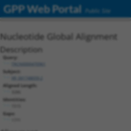
GPP Web Portal
Public Site
Nucleotide Global Alignment
Description
Query:
TRCN0000470961
Subject:
XR_001748039.2
Aligned Length:
3286
Identities:
1515
Gaps:
1771