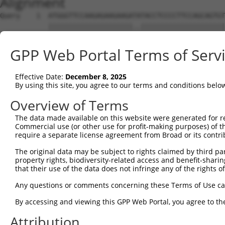
Alignment
Query    1  ATGGGTTCCAAGAGAAGAAGATATACCTCCCCTTCCAGCAGTGTCAGCGGGGACTTTGATGATGGGCACCATTC  74
            |||||||||||||||||||||..|||||||||||||||||||||||||||||||||||||||||||||||||||
Sbjct    1  ATGGGTTCCAAGAGAAGAAGAGCTACCTCCCCTTCCAGCAGTGTCAGCGGGGACTTTGATGATGGGCACCATTC  74

Query   75  TGTGTCAACACCAGGCCCAAGCAGGAAAAGGAGGAGACTTTCCAATCTTCCAACTGTAGATCCTATTGCCGTGT  148
            ||||||||||||||||||||||||||||||||||||||||||||||||||||||||||||||||||||||||||
Sbjct   75  TGTGTCAACACCAGGCCCAAGCAGGAAAAGGAGGAGACTTTCCAATCTTCCAACTGTAGATCCTATTGCCGTGT  148

Query  149  GCCATGAACTCTATAATACCATCCGAGACTATAAGGATGAACAGGGCAGACTTCTCTGTGAGCTCTTCATTAGG  222
            ||||||||||||||||||||||||||||||||||||||||||||||||||||||||||||||||||||||||||
Sbjct  149  GCCATGAACTCTATAATACCATCCGAGACTATAAGGATGAACAGGGCAGACTTCTCTGTGAGCTCTTCATTAGG  222

Query  223  GCACCAAAGCGAAGAAATCAACCAGACTATTATGAAGTGGTTTCTCAGCCCATTGACTTGATGAAAATCCAACA  296
            ||||||||||||||||||||||||||||||||||||||||||||||||||||||||||||||||||||||||||
Sbjct  223  GCACCAAAGCGAAGAAATCAACCAGACTATTATGAAGTGGTTTCTCAGCCCATTGACTTGATGAAAATCCAACA  296

Query  297  GAAACTAAAAATGGAAGAGTATGATGATGTTAATTTGCTGACTGCTGACTTCCAGCTTCTTTTTAACAATGCAA  370
            ||||||||||||||||||||||||||||||||||||||||||||||||||||||||||||||||||||||||||
Sbjct  297  GAAACTAAAAATGGAAGAGTATGATGATGTTAATTTGCTGACTGCTGACTTCCAGCTTCTTTTTAACAATGCAA  370

Query  371  AGTCCTATTATAAGCCAGATTCTCCTGAATATAAAGCCGCTTGCAAACTCTGGGATTTGTACCTTCGAACAAGA  444
            ||||||||||||||||||||||||||||||||||||||||||||||||||||||||||||||||||||||||||
Sbjct  371  AGTCCTATTATAAGCCAGATTCTCCTGAATATAAAGCCGCTTGCAAACTCTGGGATTTGTACCTTCGAACAAGA  444

Query  445  AATGAGTTTGTTCAGAAAGGAGAAGCAGATGACGAAGATGATGATGAAGATGGGCAAGACAATCAGGGCACAGT  518
            ||||||||||||||||||||||||||||||||||||||||||||||||||||||||||||||||||||||||||
Sbjct  445  AATGAGTTTGTTCAGAAAGGAGAAGCAGATGACGAAGATGATGATGAAGATGGGCAAGACAATCAGGGCACAGT  518

Query  519  GACTGAAGGATCTTCTCCAGCTTACTTGAAGGAGATCCTGGAGCAGCTTCTTGAAGCCATAGTTGTAGCTACAA  592
            ||||||||||||||||||||||||||||||||||||||||||||||||||||||||||||||||||||||||||
Sbjct  519  GACTGAAGGATCTTCTCCAGCTTACTTGAAGGAGATCCTGGAGCAGCTTCTTGAAGCCATAGTTGTAGCTACAA  592

Query  593  ATCCATCAGGACGTCTCATTAGCGAACTTTTTCAGAAACTGCCTTCTAAAGTGCAATATCCAGATTATTATGCA  666
            ||||||||||||||||||||||||||||||||||||||||||||||||||||||||||||||||||||||||||
Sbjct  593  ATCCATCAGGACGTCTCATTAGCGAACTTTTTCAGAAACTGCCTTCTAAAGTGCAATATCCAGATTATTATGCA  666

Query  667  ATAATTAAGGAGCCTATAGATCTCAAGACCATTGCCCAGAGGATACAGAATGGAAGCTACAAAAGTATTCATGC  740
            ||||||||||||||||||||||||||||||||||||||||||||||||||||||||||||||||||||||||||
Sbjct  667  ATAATTAAGGAGCCTATAGATCTCAAGACCATTGCCCAGAGGATACAGAATGGAAGCTACAAAAGTATTCATGC  740

Query  741  AATGGCCAAAGATATAGATCTCCTCGCAAAAAATGCCAAAACTTATAATGAGCCTGGCTCTCAAGTATTCAAGG  814
            ||||||||||||||||||||||||||||||||||||||||||||||||||||||||||||||||||||||||||
Sbjct  741  AATGGCCAAAGATATAGATCTCCTCGCAAAAAATGCCAAAACTTATAATGAGCCTGGCTCTCAAGTATTCAAGG  814

Query  815  ATGCAAATTCAATTAAAAAAATATTTTATATGAAAAAGGCTGAAATTGAACATCATGAAATGGCTAAGTCAAGT  888
            ||||||||||||||||||||||||||||||||||||||||||||||||||||||||||||||||||||||||||
Sbjct  815  ATGCAAATTCAATTAAAAAAATATTTTATATGAAAAAGGCTGAAATTGAACATCATGAAATGGCTAAGTCAAGT  888

Query  889  CTTCGAATGAGGACTCCATCCAACTTGGCTGCAGCCAGACTGACAGGTCCTTCACACAGTAAAGGCAGCCTTGG  962
            ||||||||||||||||||||||||||||||||||||||||||||||||||||||||||||||||||||||||||
Sbjct  889  CTTCGAATGAGGACTCCATCCAACTTGGCTGCAGCCAGACTGACAGGTCCTTCACACAGTAAAGGCAGCCTTGG  962

Query  963  TGAAGAGAGAAATCCCACTAGCAAGTATTACCGTAATAAAAGAGCAGTACAAGGAGGTCGTTTATCAGCAATTA  1036
            ||||||||||||||||||||||||||||||||||||||||||||||||||||||||||||||||||||||||||
Sbjct  963  TGAAGAGAGAAATCCCACTAGCAAGTATTACCGTAATAAAAGAGCAGTACAAGGAGGTCGTTTATCAGCAATTA  1036

Query 1037  CAATGGCACTTCAATATGGCTCAGAAAGTGAAGAAGATGCTGCTTTAGCTGCTGCACGCTATGAAGAGGGAGAG  1110
            ||||||||||||||||||||||||||||||||||||||||||||||||||||||||||||||||||||||||||
Sbjct 1037  CAATGGCACTTCAATATGGCTCAGAAAGTGAAGAAGATGCTGCTTTAGCTGCTGCACGCTATGAAGAGGGAGAG  1110

Query 1111  TCAGAAGCAGAAAGCATCACTTCCTTTATGGATGTTTCAAATCCTTTTTATCAGCTTTATGACACAGTTAGGAG  1184
            ||||||||||||||||||||||||||||||||||||||||||||||||||||||||||||||||||||||||||
Sbjct 1111  TCAGAAGCAGAAAGCATCACTTCCTTTATGGATGTTTCAAATCCTTTTTATCAGCTTTATGACACAGTTAGGAG  1184

Query 1185  TTGTCGGAATAACCAAGGGCAGCTAATAGCTGAACCTTTTTACCATTTGCCTTCAAAGAAAAAATACCCTGATT  1258
            ||||||||||||||||||||||||||||||||||||||||||||||||||||||||||||||||||||||||||
Sbjct 1185  TTGTCGGAATAACCAAGGGCAGCTAATAGCTGAACCTTTTTACCATTTGCCTTCAAAGAAAAAATACCCTGATT  1258

Query 1259  ATTACCAGCAAATTAAAATGCCCATATCACTACAACAGATCCGAACAAAACTGAAGAATCAAGAATATGAAACT  1332
            ||||||||||||||||||||||||||||||||||||||||||||||||||||||||||||||||||||||||||
Sbjct 1259  ATTACCAGCAAATTAAAATGCCCATATCACTACAACAGATCCGAACAAAACTGAAGAATCAAGAATATGAAACT  1332

Query 1333  TTAGATCATTTGGAGTGTGATCTGAATTTAATGTTTGAAAATGCCAAACGCTATAATGTGCCCAATTCAGCCAT  1406
            ||||||||||||||||||||||||||||||||||||||||||||||||||||||||||||||||||||||||||
Sbjct 1333  TTAGATCATTTGGAGTGTGATCTGAATTTAATGTTTGAAAATGCCAAACGCTATAATGTGCCCAATTCAGCCAT  1406

Query 1407  CTACAAGCGAGTTCTAAAATTGCAGCAAGTTATGCAGGCAAAGAAGAAAGAGCTTGCCAGGAGAGACGATATCG  1480
            ||||||||||||||||||||||||||||||||||||||||||||||||||||||||||||||||||||||||||
Sbjct 1407  CTACAAGCGAGTTCTAAAATTGCAGCAAGTTATGCAGGCAAAGAAGAAAGAGCTTGCCAGGAGAGACGATATCG  1480

Query 1481  AGGACGGAGACAGCATGATCTCTTCAGCCACCTCTGATACTGGTAGTGCCAAAAGAAAAAGGAACACTCATGAC  1554
            ||||||||||||||||||||||||||||||||||||||||||||||||||||||||||||||||||||||||||
Sbjct 1481  AGGACGGAGACAGCATGATCTCTTCAGCCACCTCTGATACTGGTAGTGCCAAAAGAAAAAGGAACACTCATGAC  1554

Query 1555  AGTGAGATGTTGGGTCTCAGGAGGCTATCCAGTAAAAAGAACATAAGAAAGCAGCGAATGAAAATCTTATTCAA  1628
            ||||||||||||||||||||||||||||||||||||||||||||||||||||||||||||||||||||||||||
Sbjct 1555  AGTGAGATGTTGGGTCTCAGGAGGCTATCCAGTAAAAAGAACATAAGAAAGCAGCGAATGAAAATCTTATTCAA  1628

Query 1629  TGTTGTTCTTGAAGCTCGAGAGCCAGGTTCAGGCAGAAGACTTTGTGACCTATTTATGGTTAAACCATCCAAAA  1702
            ||||||||||||||||||||||||||||||||||||||||||||||||||||||||||||||||||||||||||
Sbjct 1629  TGTTGTTCTTGAAGCTCGAGAGCCAGGTTC
GPP Web Portal Terms of Serv
Effective Date:
December 8, 2025
By using this site, you agree to our terms and conditions belo
Overview of Terms
The data made available on this website were generated for r
Commercial use (or other use for profit-making purposes) of t
require a separate license agreement from Broad or its contri
The original data may be subject to rights claimed by third part
property rights, biodiversity-related access and benefit-sharing 
that their use of the data does not infringe any of the rights of
Any questions or comments concerning these Terms of Use c
By accessing and viewing this GPP Web Portal, you agree to th
Attribution