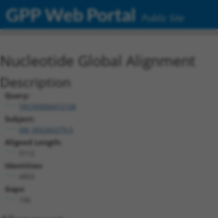
GPP Web Portal
Public Site
Nucleotide Global Alignment
Description
Query:
TRCN0000472158
Subject:
XM_005265279.5
Aligned Length:
5112
Identities:
4953
Gaps:
156