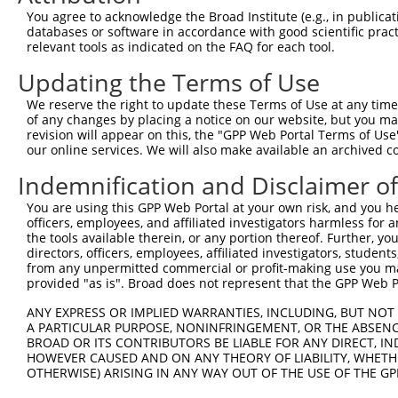
You agree to acknowledge the Broad Institute (e.g., in publicati
databases or software in accordance with good scientific pra
relevant tools as indicated on the FAQ for each tool.
Updating the Terms of Use
We reserve the right to update these Terms of Use at any time.
of any changes by placing a notice on our website, but you ma
revision will appear on this, the "GPP Web Portal Terms of Use
our online services. We will also make available an archived 
Indemnification and Disclaimer o
You are using this GPP Web Portal at your own risk, and you he
officers, employees, and affiliated investigators harmless for
the tools available therein, or any portion thereof. Further, yo
directors, officers, employees, affiliated investigators, students,
from any unpermitted commercial or profit-making use you mak
provided "as is". Broad does not represent that the GPP Web Por
ANY EXPRESS OR IMPLIED WARRANTIES, INCLUDING, BUT NOT 
A PARTICULAR PURPOSE, NONINFRINGEMENT, OR THE ABSENCE
BROAD OR ITS CONTRIBUTORS BE LIABLE FOR ANY DIRECT, IN
HOWEVER CAUSED AND ON ANY THEORY OF LIABILITY, WHETHER
OTHERWISE) ARISING IN ANY WAY OUT OF THE USE OF THE GP