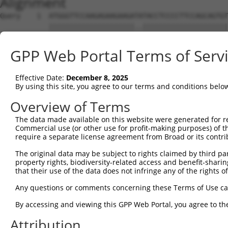
Alignment
Query    1  ATGGGTTCCAAGAGAAGAAGATATACCTCCCCTTCCAGCAGTGTCAGCGGGGACTTTGATGATGGGCACCATTC  74
            |||||||||||||||||||||..|||||||||||||||||||||||||||||||||||||||||||||||||||
Sbjct    1  ATGGGTTCCAAGAGAAGAAGAGCTACCTCCCCTTCCAGCAGTGTCAGCGGGGACTTTGATGATGGGCACCATTC  74

Query   75  TGTGTCAACACCAGGCCCAAGCAGGAAAAGGAGGAGACTTTCCAATCTTCCAACTGTAGATCCTATTGCCGTGT  148
            ||||||||||||||||||||||||||||||||||||||||||||||||||||||||||||||||||||||||||
Sbjct   75  TGTGTCAACACCAGGCCCAAGCAGGAAAAGGAGGAGACTTTCCAATCTTCCAACTGTAGATCCTATTGCCGTGT  148

Query  149  GCCATGAACTCTATAATACCATCCGAGACTATAAGGATGAACAGGGCAGACTTCTCTGTGAGCTCTTCATTAGG  222
            ||||||||||||||||||||||||||||||||||||||||||||||||||||||||||||||||||||||||||
Sbjct  149  GCCATGAACTCTATAATACCATCCGAGACTATAAGGATGAACAGGGCAGACTTCTCTGTGAGCTCTTCATTAGG  222

Query  223  GCACCAAAGCGAAGAAATCAACCAGACTATTATGAAGTGGTTTCTCAGCCCATTGACTTGATGAAAATCCAACA  296
            ||||||||||||||||||||||||||||||||||||||||||||||||||||||||||||||||||||||||||
Sbjct  223  GCACCAAAGCGAAGAAATCAACCAGACTATTATGAAGTGGTTTCTCAGCCCATTGACTTGATGAAAATCCAACA  296

Query  297  GAAACTAAAAATGGAAGAGTATGATGATGTTAATTTGCTGACTGCTGACTTCCAGCTTCTTTTTAACAATGCAA  370
            ||||||||||||||||||||||||||||||||||||||||||||||||||||||||||||||||||||||||||
Sbjct  297  GAAACTAAAAATGGAAGAGTATGATGATGTTAATTTGCTGACTGCTGACTTCCAGCTTCTTTTTAACAATGCAA  370

Query  371  AGTCCTATTATAAGCCAGATTCTCCTGAATATAAAGCCGCTTGCAAACTCTGGGATTTGTACCTTCGAACAAGA  444
            ||||||||||||||||||||||||||||||||||||||||||||||||||||||||||||||||||||||||||
Sbjct  371  AGTCCTATTATAAGCCAGATTCTCCTGAATATAAAGCCGCTTGCAAACTCTGGGATTTGTACCTTCGAACAAGA  444

Query  445  AATGAGTTTGTTCAGAAAGGAGAAGCAGATGACGAAGATGATGATGAAGATGGGCAAGACAATCAGGGCACAGT  518
            ||||||||||||||||||||||||||||||||||||||||||||||||||||||||||||||||||||||||||
Sbjct  445  AATGAGTTTGTTCAGAAAGGAGAAGCAGATGACGAAGATGATGATGAAGATGGGCAAGACAATCAGGGCACAGT  518

Query  519  GACTGAAGGATCTTCTCCAGCTTACTTGAAGGAGATCCTGGAGCAGCTTCTTGAAGCCATAGTTGTAGCTACAA  592
            ||||||||||||||||||||||||||||||||||||||||||||||||||||||||||||||||||||||||||
Sbjct  519  GACTGAAGGATCTTCTCCAGCTTACTTGAAGGAGATCCTGGAGCAGCTTCTTGAAGCCATAGTTGTAGCTACAA  592

Query  593  ATCCATCAGGACGTCTCATTAGCGAACTTTTTCAGAAACTGCCTTCTAAAGTGCAATATCCAGATTATTATGCA  666
            ||||||||||||||||||||||||||||||||||||||||||||||||||||||||||||||||||||||||||
Sbjct  593  ATCCATCAGGACGTCTCATTAGCGAACTTTTTCAGAAACTGCCTTCTAAAGTGCAATATCCAGATTATTATGCA  666

Query  667  ATAATTAAGGAGCCTATAGATCTCAAGACCATTGCCCAGAGGATACAGAATGGAAGCTACAAAAGTATTCATGC  740
            ||||||||||||||||||||||||||||||||||||||||||||||||||||||||||||||||||||||||||
Sbjct  667  ATAATTAAGGAGCCTATAGATCTCAAGACCATTGCCCAGAGGATACAGAATGGAAGCTACAAAAGTATTCATGC  740

Query  741  AATGGCCAAAGATATAGATCTCCTCGCAAAAAATGCCAAAACTTATAATGAGCCTGGCTCTCAAGTATTCAAGG  814
            ||||||||||||||||||||||||||||||||||||||||||||||||||||||||||||||||||||||||||
Sbjct  741  AATGGCCAAAGATATAGATCTCCTCGCAAAAAATGCCAAAACTTATAATGAGCCTGGCTCTCAAGTATTCAAGG  814

Query  815  ATGCAAATTCAATTAAAAAAATATTTTATATGAAAAAGGCTGAAATTGAACATCATGAAATGGCTAAGTCAAGT  888
            ||||||||||||||||||||||||||||||||||||||||||||||||||||||||||||||||||||||||||
Sbjct  815  ATGCAAATTCAATTAAAAAAATATTTTATATGAAAAAGGCTGAAATTGAACATCATGAAATGGCTAAGTCAAGT  888

Query  889  CTTCGAATGAGGACTCCATCCAACTTGGCTGCAGCCAGACTGACAGGTCCTTCACACAGTAAAGGCAGCCTTGG  962
            ||||||||||||||||||||||||||||||||||||||||||||||||||||||||||||||||||||||||||
Sbjct  889  CTTCGAATGAGGACTCCATCCAACTTGGCTGCAGCCAGACTGACAGGTCCTTCACACAGTAAAGGCAGCCTTGG  962

Query  963  TGAAGAGAGAAATCCCACTAGCAAGTATTACCGTAATAAAAGAGCAGTACAAGGAGGTCGTTTATCAGCAATTA  1036
            ||||||||||||||||||||||||||||||||||||||||||||||||||||||||||||||||||||||||||
Sbjct  963  TGAAGAGAGAAATCCCACTAGCAAGTATTACCGTAATAAAAGAGCAGTACAAGGAGGTCGTTTATCAGCAATTA  1036

Query 1037  CAATGGCACTTCAATATGGCTCAGAAAGTGAAGAAGATGCTGCTTTAGCTGCTGCACGCTATGAAGAGGGAGAG  1110
            ||||||||||||||||||||||||||||||||||||||||||||||||||||||||||||||||||||||||||
Sbjct 1037  CAATGGCACTTCAATATGGCTCAGAAAGTGAAGAAGATGCTGCTTTAGCTGCTGCACGCTATGAAGAGGGAGAG  1110

Query 1111  TCAGAAGCAGAAAGCATCACTTCCTTTATGGATGTTTCAAATCCTTTTTATCAGCTTTATGACACAGTTAGGAG  1184
            ||||||||||||||||||||||||||||||||||||||||||||||||||||||||||||||||||||||||||
Sbjct 1111  TCAGAAGCAGAAAGCATCACTTCCTTTATGGATGTTTCAAATCCTTTTTATCAGCTTTATGACACAGTTAGGAG  1184

Query 1185  TTGTCGGAATAACCAAGGGCAGCTAATAGCTGAACCTTTTTACCATTTGCCTTCAAAGAAAAAATACCCTGATT  1258
            ||||||||||||||||||||||||||||||||||||||||||||||||||||||||||||||||||||||||||
Sbjct 1185  TTGTCGGAATAACCAAGGGCAGCTAATAGCTGAACCTTTTTACCATTTGCCTTCAAAGAAAAAATACCCTGATT  1258

Query 1259  ATTACCAGCAAATTAAAATGCCCATATCACTACAACAGATCCGAACAAAACTGAAGAATCAAGAATATGAAACT  1332
            ||||||||||||||||||||||||||||||||||||||||||||||||||||||||||||||||||||||||||
Sbjct 1259  ATTACCAGCAAATTAAAATGCCCATATCACTACAACAGATCCGAACAAAACTGAAGAATCAAGAATATGAAACT  1332

Query 1333  TTAGATCATTTGGAGTGTGATCTGAATTTAATGTTTGAAAATGCCAAACGCTATAATGTGCCCAATTCAGCCAT  1406
            ||||||||||||||||||||||||||||||||||||||||||||||||||||||||||||||||||||||||||
Sbjct 1333  TTAGATCATTTGGAGTGTGATCTGAATTTAATGTTTGAAAATGCCAAACGCTATAATGTGCCCAATTCAGCCAT  1406

Query 1407  CTACAAGCGAGTTCTAAAATTGCAGCAAGTTATGCAGGCAAAGAAGAAAGAGCTTGCCAGGAGAGACGATATCG  1480
            ||||||||||||||||||||||||||||||||||||||||||||||||||||||||||||||||||||||||||
Sbjct 1407  CTACAAGCGAGTTCTAAAATTGCAGCAAGTTATGCAGGCAAAGAAGAAAGAGCTTGCCAGGAGAGACGATATCG  1480

Query 1481  AGGACGGAGACAGCATGATCTCTTCAGCCACCTCTGATACTGGTAGTGCCAAAAGAAAAAGGAACACTCATGAC  1554
            |||||||||||||||||||||||||||||||||||||||||||||||||||||||||||               
Sbjct 1481  AGGACGGAGACAGCATGATCTCTTCAGCCACCTCTGATACTGGTAGTGCCAAAAGAAAA---------------  1539

Query 1555  AGTGAGATGTTGGGTCTCAGGAGGCTATCCAGTAAAAAGAACATAAGAAAGCAGCGAATGAAAATCTTATTCAA  1628
                                          ||||||||||||||||||||||||||||||||||||||||||||
Sbjct 1540  ------------------------------AGTAAAAAGAACATAAGAAAGCAGCGAATGAAAATCTTATTCAA  1583

Query 1629  TGTTGTTCTTGAAGCTCGAGAGCCAGGTTCAGGCAGAAGACTTTGTGACCTATTTATGGTTAAACCATCCAAAA  1702
            ||||||||||||||||||||||||||||||||||||||||||||||||||||||||||||||||||||||||||
Sbjct 1584  TGTTGTTCTTGAAGCTCGAGAGCCAGGTTC
GPP Web Portal Terms of Serv
Effective Date:
December 8, 2025
By using this site, you agree to our terms and conditions belo
Overview of Terms
The data made available on this website were generated for r
Commercial use (or other use for profit-making purposes) of t
require a separate license agreement from Broad or its contri
The original data may be subject to rights claimed by third part
property rights, biodiversity-related access and benefit-sharing 
that their use of the data does not infringe any of the rights of
Any questions or comments concerning these Terms of Use c
By accessing and viewing this GPP Web Portal, you agree to th
Attribution