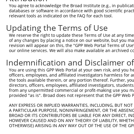
You agree to acknowledge the Broad Institute (e.g., in publicati
databases or software in accordance with good scientific pra
relevant tools as indicated on the FAQ for each tool.
Updating the Terms of Use
We reserve the right to update these Terms of Use at any time.
of any changes by placing a notice on our website, but you ma
revision will appear on this, the "GPP Web Portal Terms of Use
our online services. We will also make available an archived 
Indemnification and Disclaimer o
You are using this GPP Web Portal at your own risk, and you he
officers, employees, and affiliated investigators harmless for
the tools available therein, or any portion thereof. Further, yo
directors, officers, employees, affiliated investigators, students,
from any unpermitted commercial or profit-making use you mak
provided "as is". Broad does not represent that the GPP Web Por
ANY EXPRESS OR IMPLIED WARRANTIES, INCLUDING, BUT NOT 
A PARTICULAR PURPOSE, NONINFRINGEMENT, OR THE ABSENCE
BROAD OR ITS CONTRIBUTORS BE LIABLE FOR ANY DIRECT, IN
HOWEVER CAUSED AND ON ANY THEORY OF LIABILITY, WHETHER
OTHERWISE) ARISING IN ANY WAY OUT OF THE USE OF THE GP