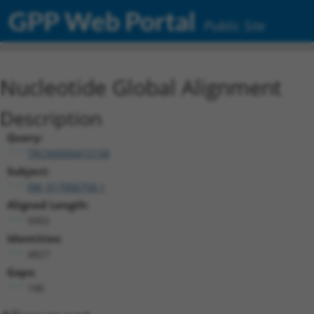
GPP Web Portal
Public Site
Nucleotide Global Alignment
Description
Query:
TRCN0000472158
Subject:
XM_017006758.1
Aligned Length:
5002
Identities:
4827
Gaps:
146