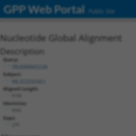
GPP Web Portal
Public Site
Nucleotide Global Alignment
Description
Query:
TRCN0000472158
Subject:
XM_017316143.1
Aligned Length:
5190
Identities:
4542
Gaps:
279