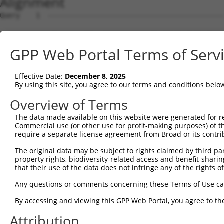
Alignment
Query    1  ---------------------------------------------------------------ATGGGTTCCAA  11
                                                                           |||||||||||
Sbjct    1  ATGAGGAGATTGGCTTTTCGAGGCGCTGGTTGTGCTCTGGTAAAGCTGAAGAAGTTGGATTCCATGGGTTCCAA  74

Query   12  GAGAAGAAGATATACCTCCCCTTCCAGCAGTGTCAGCGGGGACTTTGATGATGGGCACCATTCTGTGTCAACAC  85
            ||||||||||...|||||.|||||||||||||||||.||.|||||||||||.|||||||||||||||.|.||||
Sbjct   75  GAGAAGAAGAGCCACCTCTCCTTCCAGCAGTGTCAGTGGAGACTTTGATGACGGGCACCATTCTGTGCCTACAC  148

Query   86  CAGGCCCAAGCAGGAAAAGGAGGAGACTTTCCAATCTTCCAACTGTAGATCCTATTGCCGTGTGCCATGAACTC  159
            ||||||||||||||||||||||.|||||.|||||||||||||||||||||||||||||.|||||||||||||||
Sbjct  149  CAGGCCCAAGCAGGAAAAGGAGAAGACTGTCCAATCTTCCAACTGTAGATCCTATTGCTGTGTGCCATGAACTC  222

Query  160  TATAATACCATCCGAGACTATAAGGATGAACAGGGCAGACTTCTCTGTGAGCTCTTCATTAGGGCACCAAAGCG  233
            |||||.|||||||||||||||||||||||||||||||||||.|||||||||||.|||||||||||.||||||||
Sbjct  223  TATAACACCATCCGAGACTATAAGGATGAACAGGGCAGACTCCTCTGTGAGCTGTTCATTAGGGCTCCAAAGCG  296

Query  234  AAGAAATCAACCAGACTATTATGAAGTGGTTTCTCAGCCCATTGACTTGATGAAAATCCAACAGAAACTAAAAA  307
            .||||||||||||||||||||||||||||||||||||||||||||||||||||||||||||||||||||.||||
Sbjct  297  GAGAAATCAACCAGACTATTATGAAGTGGTTTCTCAGCCCATTGACTTGATGAAAATCCAACAGAAACTTAAAA  370

Query  308  TGGAAGAGTATGATGATGTTAATTTGCTGACTGCTGACTTCCAGCTTCTTTTTAACAATGCAAAGTCCTATTAT  381
            |||||||||||||||||||||||.|.||||||||||||||||||||.||||||||||||||||||.||||.|||
Sbjct  371  TGGAAGAGTATGATGATGTTAATCTACTGACTGCTGACTTCCAGCTGCTTTTTAACAATGCAAAGGCCTACTAT  444

Query  382  AAGCCAGATTCTCCTGAATATAAAGCCGCTTGCAAACTCTGGGATTTGTACCTTCGAACAAGAAATGAGTTTGT  455
            |||||||||||.|||||.||||||||.|||||.|||||||||||||||||||||||||||||||||||||||||
Sbjct  445  AAGCCAGATTCCCCTGAGTATAAAGCTGCTTGTAAACTCTGGGATTTGTACCTTCGAACAAGAAATGAGTTTGT  518

Query  456  TCAGAAAGGAGAAGCAGATGACGAAGATGATGATGAAGATGGGCAAGACAATCAGGGCACAGTGACTGAAGGAT  529
            ||||||||||||||||||.||.|||||||||||.||||||||||||||||||||.||||||.||.||||.||.|
Sbjct  519  TCAGAAAGGAGAAGCAGACGATGAAGATGATGACGAAGATGGGCAAGACAATCAAGGCACACTGGCTGACGGCT  592

Query  530  CTTCTCCAGCTTACTTGAAGGAGATCCTGGAGCAGCTTCTTGAAGCCATAGTTGTAGCTACAAATCCATCAGGA  603
            |||||||||.|||..|||||||||||||||||||||||||||||||||||||||||||.|||||||||||||||
Sbjct  593  CTTCTCCAGGTTATCTGAAGGAGATCCTGGAGCAGCTTCTTGAAGCCATAGTTGTAGCCACAAATCCATCAGGA  666

Query  604  CGTCTCATTAGCGAACTTTTTCAGAAACTGCCTTCTAAAGTGCAATATCCAGATTATTATGCAATAATTAAGGA  677
            ||.|||||.||.|||||||||||||||||||||||.|||||||||||||||||.||||||||||||||||||||
Sbjct  667  CGGCTCATCAGTGAACTTTTTCAGAAACTGCCTTCCAAAGTGCAATATCCAGACTATTATGCAATAATTAAGGA  740

Query  678  GCCTATAGATCTCAAGACCATTGCCCAGAGGATACAGAATGGAAGCTACAAAAGTATTCATGCAATGGCCAAAG  751
            .|||||||||||||||||||||||.||||||||||||||||||||||||||||||||.||.|||||||||||||
Sbjct  741  ACCTATAGATCTCAAGACCATTGCTCAGAGGATACAGAATGGAAGCTACAAAAGTATACACGCAATGGCCAAAG  814

Query  752  ATATAGATCTCCTCGCAAAAAATGCCAAAACTTATAATGAGCCTGGCTCTCAAGTATTCAAGGATGCAAATTCA  825
            ||||||||||.||.|||||||||||||||||.||.|||||||||||.||||||||||||||||||||.|||||.
Sbjct  815  ATATAGATCTTCTAGCAAAAAATGCCAAAACATACAATGAGCCTGGGTCTCAAGTATTCAAGGATGCCAATTCG  888

Query  826  ATTAAAAAAATATTTTATATGAAAAAGGCTGAAATTGAACATCATGAAATGGCTAAGTCAAGTCTTCGAATGAG  899
            |||||||||||||||||||||||||||||.|||||||||||||||||||||.||||.||||||||||||||.||
Sbjct  889  ATTAAAAAAATATTTTATATGAAAAAGGCAGAAATTGAACATCATGAAATGACTAAATCAAGTCTTCGAATAAG  962

Query  900  GACTCCATCCAACTTGGCTGCAGCCAGACTGACAGGTCCTTCACACAGTAAAGGCAGCCTTGGTGAAGAGAGAA  973
            ||||.||||.||.||||||||||||||.||||||||||||||.||||.||||.||||||||||||||||.||||
Sbjct  963  GACTGCATCAAATTTGGCTGCAGCCAGGCTGACAGGTCCTTCGCACAATAAAAGCAGCCTTGGTGAAGAAAGAA  1036

Query  974  ATCCCACTAGCAAGTATTACCGTAATAAAAGAGCAGTACAAGGAGGTCGTTTATCAGCAATTACAATGGCACTT  1047
            |.|||||||||||||||||||||||||||||||||||.|||||.|||||.||.|||||||||||.|||||||||
Sbjct 1037  ACCCCACTAGCAAGTATTACCGTAATAAAAGAGCAGTCCAAGGGGGTCGCTTGTCAGCAATTACCATGGCACTT  1110

Query 1048  CAATATGGCTCAGAAAGTGAAGAAGATGCTGCTTTAGCTGCTGCACGCTATGAAGAGGGAGAGTCAGAAGCAGA  1121
            ||.|||||.|||||.||||||||.||.|||||||||||||||||||||||||||||.||.||.||.||||||||
Sbjct 1111  CAGTATGGATCAGAGAGTGAAGAGGACGCTGCTTTAGCTGCTGCACGCTATGAAGAAGGGGAATCTGAAGCAGA  1184

Query 1122  AAGCATCACTTCCTTTATGGATGTTTCAAATCCTTTTTATCAGCTTTATGACACAGTTAGGAGTTGTCGGAATA  1195
            .||||||||||||||.|||||.|||||.||.||.|||.||||||||||.||||||||||||||.|||.|||||.
Sbjct 1185  GAGCATCACTTCCTTCATGGACGTTTCCAACCCCTTTCATCAGCTTTACGACACAGTTAGGAGCTGTAGGAATC  1258

Query 1196  ACCAAGGGCAGCTAATAGCTGAACCTTTTTACCATTTGCCTTCAAAGAAAAAATACCCTGATTATTACCAGCAA  1269
            |||||||||||||.||||||||||||||.|.|||||||||||||||||||||||||||.||||||||.||||||
Sbjct 1259  ACCAAGGGCAGCTCATAGCTGAACCTTTCTTCCATTTGCCTTCAAAGAAAAAATACCCAGATTATTATCAGCAA  1332

Query 1270  ATTAAAATGCCCATATCACTACAACAGATCCGAACAAAACTGAAGAATCAAGAATATGAAACTTTAGATCATTT  1343
            ||||||||||||||||||||.|||||||||.|||||||.||.|||||.||||||||||||||||||||||||||
Sbjct 1333  ATTAAAATGCCCATATCACTTCAACAGATCAGAACAAAGCTAAAGAACCAAGAATATGAAACTTTAGATCATTT  1406

Query 1344  GGAGTGTGATCTGAATTTAATGTTTGAAAATGCCAAACGCTATAATGTGCCCAATTCAGCCATCTACAAGCGAG  1417
            |||||||||||||||||||||||||||||||||||||||.|||||.||.|||||||||||||||||.|||||||
Sbjct 1407  GGAGTGTGATCTGAATTTAATGTTTGAAAATGCCAAACGTTATAACGTTCCCAATTCAGCCATCTATAAGCGAG  1480

Query 1418  TTCTAAAATTGCAGCAAGTTATGCAGGCAAAGAAGAAAGAGCTTGCCAGGAGAGACGATATCGAGGACGGAGAC  1491
            ||||||||.||||||||||.|||||||||||||||||.||||||||.||||||||.||.||.||||||||||||
Sbjct 1481  TTCTAAAACTGCAGCAAGTCATGCAGGCAAAGAAGAAGGAGCTTGCGAGGAGAGATGACATTGAGGACGGAGAC  1554

Query 1492  AGCATGATCTCTTCAGCCACCTCTGATACTGGTAGTGCCAAAAGAAAAAGGAACACTCATGACAGTGAGATGTT  1565
            |||||||||||.||||||||.|||||.|||||||||||||||||.|||                          
Sbjct 1555  AGCATGATCTCCTCAGCCACTTCTGACACTGGTAGTGCCAAAAGGAAA--------------------------  1602

Query 1566  GGGTCTCAGGAGGCTATCCAGTAAAAAGAACATAAGAAAGCAGCGAATGAAAATCTTATTCAATGTTGTTCTTG  1639
                               ||||||||||||||||||||.||||||||||||||.|||||||||||||||||||
Sbjct 1603  -------------------AGTAAAAAGAACA
GPP Web Portal Terms of Serv
Effective Date:
December 8, 2025
By using this site, you agree to our terms and conditions belo
Overview of Terms
The data made available on this website were generated for r
Commercial use (or other use for profit-making purposes) of t
require a separate license agreement from Broad or its contri
The original data may be subject to rights claimed by third part
property rights, biodiversity-related access and benefit-sharing 
that their use of the data does not infringe any of the rights of
Any questions or comments concerning these Terms of Use c
By accessing and viewing this GPP Web Portal, you agree to th
Attribution