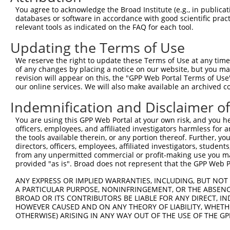
You agree to acknowledge the Broad Institute (e.g., in publicati
databases or software in accordance with good scientific pra
relevant tools as indicated on the FAQ for each tool.
Updating the Terms of Use
We reserve the right to update these Terms of Use at any time.
of any changes by placing a notice on our website, but you ma
revision will appear on this, the "GPP Web Portal Terms of Use
our online services. We will also make available an archived 
Indemnification and Disclaimer o
You are using this GPP Web Portal at your own risk, and you he
officers, employees, and affiliated investigators harmless for
the tools available therein, or any portion thereof. Further, yo
directors, officers, employees, affiliated investigators, students,
from any unpermitted commercial or profit-making use you mak
provided "as is". Broad does not represent that the GPP Web Por
ANY EXPRESS OR IMPLIED WARRANTIES, INCLUDING, BUT NOT 
A PARTICULAR PURPOSE, NONINFRINGEMENT, OR THE ABSENCE
BROAD OR ITS CONTRIBUTORS BE LIABLE FOR ANY DIRECT, IN
HOWEVER CAUSED AND ON ANY THEORY OF LIABILITY, WHETHER
OTHERWISE) ARISING IN ANY WAY OUT OF THE USE OF THE GP