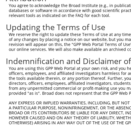
You agree to acknowledge the Broad Institute (e.g., in publicati
databases or software in accordance with good scientific pra
relevant tools as indicated on the FAQ for each tool.
Updating the Terms of Use
We reserve the right to update these Terms of Use at any time.
of any changes by placing a notice on our website, but you ma
revision will appear on this, the "GPP Web Portal Terms of Use
our online services. We will also make available an archived 
Indemnification and Disclaimer o
You are using this GPP Web Portal at your own risk, and you he
officers, employees, and affiliated investigators harmless for
the tools available therein, or any portion thereof. Further, yo
directors, officers, employees, affiliated investigators, students,
from any unpermitted commercial or profit-making use you mak
provided "as is". Broad does not represent that the GPP Web Por
ANY EXPRESS OR IMPLIED WARRANTIES, INCLUDING, BUT NOT 
A PARTICULAR PURPOSE, NONINFRINGEMENT, OR THE ABSENCE
BROAD OR ITS CONTRIBUTORS BE LIABLE FOR ANY DIRECT, IN
HOWEVER CAUSED AND ON ANY THEORY OF LIABILITY, WHETHER
OTHERWISE) ARISING IN ANY WAY OUT OF THE USE OF THE GP