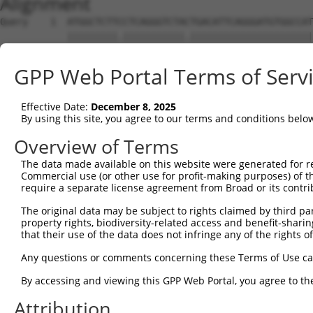
Alignment
Query    1  ATGGCTCTTCCTCAGGGTCTACTGACATTCAGGGATGTGGCCATAGAATTCTCTCAGGAGGAGTGGAAATGCCT  74
            |||||||||.|||||||||||.|||||||||||||||||||||||||||||||||||||.||||||||.|||||
Sbjct    1  ATGGCTCTTTCTCAGGGTCTATTGACATTCAGGGATGTGGCCATAGAATTCTCTCAGGAAGAGTGGAAGTGCCT  74

Query   75  GGACCCTGCTCAGAGGACTCTATACAGAGACGTGATGCTGGAGAATTATAGGAACCTGGTCTCCCTGGATACCT  148
            |||||||||||||||||||||||||||.|||||||||||||||||||||||||||||||||||||||||||.||
Sbjct   75  GGACCCTGCTCAGAGGACTCTATACAGGGACGTGATGCTGGAGAATTATAGGAACCTGGTCTCCCTGGATATCT  148

Query  149  CTTCCAAATGCATGATGAAGATGTTCTCATCAACAGGACAAGGCAATACAGAAGTGGTCCACACAGGGACATTG  222
            ||||||||||||||||||||..||||||||||||||.|||||||||||||||||||.|||||||||||||||||
Sbjct  149  CTTCCAAATGCATGATGAAGGAGTTCTCATCAACAGCACAAGGCAATACAGAAGTGATCCACACAGGGACATTG  222

Query  223  CAAATACATGCAAGTCATCACATTGGAGATACTTGCTTCCAGGAAATTGAGAAAGATATTCATGACTTTGTGTT  296
            ||||.|||||.|.|||||||||||||||||..|||||||||||||||.|||||||||||||||||.||||.|||
Sbjct  223  CAAAGACATGAACGTCATCACATTGGAGATTTTTGCTTCCAGGAAATGGAGAAAGATATTCATGATTTTGAGTT  296

Query  297  TCAGTGGCAAGAAAATGAAACAAATGGCCATGAAGCACTCATGACAAAAATCAAAAAGTTGATGAGTAGTACAG  370
            |||||||.|||||.||||||.||||.||||||||||||.|||||||.||||||||.||||||.|.||||||||.
Sbjct  297  TCAGTGGAAAGAAGATGAAAGAAATAGCCATGAAGCACCCATGACAGAAATCAAACAGTTGACGGGTAGTACAA  370

Query  371  AGCGACATGATCAAAGGCATGCTGGAAACAAACCTATTAAAAATGAGCTTGGATCAAGCTTTCATTCGCATCTG  444
            |.|||||||||||||||||||||||||||||.|||||||||.||.|||||||||||||||||||||||||||||
Sbjct  371  ACCGACATGATCAAAGGCATGCTGGAAACAAGCCTATTAAAGATCAGCTTGGATCAAGCTTTCATTCGCATCTG  444

Query  445  CCTGAAGTGCACATATTTCACCCCGAAGGGAAAATTGGTAATCAAGTTGAGAAGGCTATCAACGATGCTTTCTC  518
            ||||||.|.|||||.|||||..||||||||||||||||||||||||||||||||.||||||||..|||||..|.
Sbjct  445  CCTGAACTCCACATGTTTCAGACCGAAGGGAAAATTGGTAATCAAGTTGAGAAGTCTATCAACAGTGCTTCGTT  518

Query  519  AGTTTCAGCATCCCAACGAATTTCCTGTAGGCCAAAAACTCGTATTTCTAATAAGTATAGGAATAATTTCCTCC  592
            .||||||.||||||||.|||||||.||||||||.|||||.|..||||||||.||.|||.|||||||||||||..
Sbjct  519  GGTTTCAACATCCCAAAGAATTTCTTGTAGGCCTAAAACCCACATTTCTAAGAACTATGGGAATAATTTCCTGA  592

Query  593  AGTCTTCATTACTCACACAAAAACGGGAAGTACACACAAGAGAAAAATCTTTCCAACGTAATGAGAGTGGCAAA  666
            |.||||||||||||||||||||.|.|||||||||||..||||||||||||||||||.|||||||||||||||||
Sbjct  593  ATTCTTCATTACTCACACAAAAGCAGGAAGTACACATGAGAGAAAAATCTTTCCAATGTAATGAGAGTGGCAAA  666

Query  667  GCCTTTAATGGTAGCTCACTCTTAAAAAAACATCAGATAATCCATTTAGGAGACAAACAGTATAAATGTGATGT  740
            |||||||||..|||||||.||||||..|||||||||||||||||||||||||..|||||.||||||||||||||
Sbjct  667  GCCTTTAATTATAGCTCAGTCTTAAGGAAACATCAGATAATCCATTTAGGAGCGAAACAATATAAATGTGATGT  740

Query  741  ATGCGGCAAGGACTTTCATCAGAAGCGATACCTTGCATGCCA---TAGATGTCACACTGGTGAGAATCCTTACA  811
            .||.|||||||.||||.||||.||||||||.||||||||.||   |||||||||||||||..||||.|||||||
Sbjct  741  GTGTGGCAAGGTCTTTAATCAAAAGCGATATCTTGCATGTCATCGTAGATGTCACACTGGCAAGAAACCTTACA  814

Query  812  AGTGTAA-------------------------------------------------------------------  818
            |||||||                                                                   
Sbjct  815  AGTGTAATGATTGTGGCAAGACCTTCAGTCAGGAGTTAACCCTTACATGCCATCATAGACTTCATACTGGAGAG  888

Query  819  -----------------TGAGTGTGGCAAGACATTCAGTCACAATTCAGCCCTGTTAGTTCACAAGGCAATTCA  875
                             |||||||||||||||.|||||||..|||||||||||..||.||||.|||||||||||
Sbjct  889  AAACATTACAAGTGCAGTGAGTGTGGCAAGACCTTCAGTCGAAATTCAGCCCTTGTAATTCATAAGGCAATTCA  962

Query  876  TACTGGAGAGAAACCTTACAAGTGTAATGAATGTGGCAAGGTTTTTAATCAACAATCAAACCTTGCACGT--CA  947
            |||||||||||||.||||||||||||||||||||||||||...||.|.||||...|||.||||||  .||  ||
Sbjct  963  TACTGGAGAGAAATCTTACAAGTGTAATGAATGTGGCAAGACCTTCAGTCAAACGTCATACCTTG--TGTACCA  1034

Query  948  TCATAGAGTTCATACTGGAGAGAAACCTTACAAATGTGAAGAATGTGACAAAGTTTTCAGTCGCAAATCACACC  1021
            ||.||||.|||||||||||||||||||||||||||||||||||||||||||||.|||||||..|||||||.|||
Sbjct 1035  TCGTAGACTTCATACTGGAGAGAAACCTTACAAATGTGAAGAATGTGACAAAGCTTTCAGTTTCAAATCAAACC  1108

Query 1022  TTGAAAGACATAGGAGAATTCACACTGGAGAGAAACCATACAAATGTAAGGTTTGTGACA--AGG--CTTTCAG  1091
            |||||||||||||||.||||||.||||||||||||||.|||||.|||||.|..||   ||  |||  |||| ||
Sbjct 1109  TTGAAAGACATAGGAAAATTCATACTGGAGAGAAACCTTACAAGTGTAATGAATG---CAGCAGGACCTTT-AG  1178

Query 1092  ACGTGATTCACACCTGGCACAACATACTGTAATTCACACTGGAGAGAAACCTTACAAGTGTAATGAGTGTGGCA  1165
            .||..|.|||..|||..|||..|||..|..|.||||.|||||||||||||||||.|||||||||||.|||||||
Sbjct 1179  TCGGAAGTCATCCCTTACACGCCATCGTAGACTTCATACTGGAGAGAAACCTTATAAGTGTAATGATTGTGGCA  1252

Query 1166  AGACCTTCGTTCAAAATTCATCTCTTGT--------------------------------------AATG----  1197
            ||||||||..|||.|..|||||.|||||                                      ||||    
Sbjct 1253  AGACCTTCAGTCAGATGTCATCCCTTGTATACCATCGTAGACTTCATACTGGAGAGAAACCTTACAAATGTGAA  1326

Query 1198  ------------------------------------------CATAAGGTCATTCATACTGGAGAGAAACGTTA  1229
                                                      ||||.|...|||||||||||||||||||.|||
Sbjct 1327  GAATGTGATGAAGCTTTCAGTTTCAAATCGAACCTTGAAAGACATAGGAGAATTCATACTGGAGAGAAACCTTA  1400

Query 1230  CAAGTGTAATGAATGTGGCAAGGTTTTTAATCACAAATCAAACCTTGCATGTCATCGTAGACTTCATACTGGAG  1303
            ||||||||||||.|||||||||...||.|.|||.|.||||..|||||.||..||||||||||||||||||||||
Sbjct 1401  CAAGTGTAATGATTGTGGCAAGACCTTCAGTCAGACATCATCCCTTGTATACCATCGTAGACTTCATACTGGAG  1474

Query 1304  AGAAACC-------------------------------------------------------------------  1310
            |||||||                                                                   
Sbjct 1475  AGAAACCTTACAAATGTGAAGAATGTGATGAAGCTTTCAGTTTCAAATCAAACCTTGAAAGACATAGGATAATT  1548

Query 1311  -----------------TTACAAGTGTAATGAATGTGGCAAGGTTTTTAATCGAAAATCAAACCTTGAACGTCA  1367
                             |||||||||||||||||||||||||...||||.|||.||.|||..||||..|||.||
Sbjct 1549  CATACTGGAGAGAAACTTTACAAGTGTAATGAATGTGGCAAGACCTTTAGTCGGAAGTCATCCCTTACACGCCA  1622

Query 1368  TCATAGACTTCATACTGGAAAGAAATCT----------------------------------------------  1395
            |..||||||||||||||||.|||||.||                                              
Sbjct 1623  TTGTAGACTTCATACTGGAGAGAAACCTTAC
GPP Web Portal Terms of Serv
Effective Date:
December 8, 2025
By using this site, you agree to our terms and conditions belo
Overview of Terms
The data made available on this website were generated for r
Commercial use (or other use for profit-making purposes) of t
require a separate license agreement from Broad or its contri
The original data may be subject to rights claimed by third part
property rights, biodiversity-related access and benefit-sharing 
that their use of the data does not infringe any of the rights of
Any questions or comments concerning these Terms of Use c
By accessing and viewing this GPP Web Portal, you agree to th
Attribution