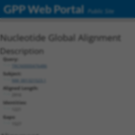
GPP Web Portal
Public Site
Nucleotide Global Alignment
Description
Query:
TRCN0000476486
Subject:
NM_001321523.1
Aligned Length:
2916
Identities:
1221
Gaps:
1527