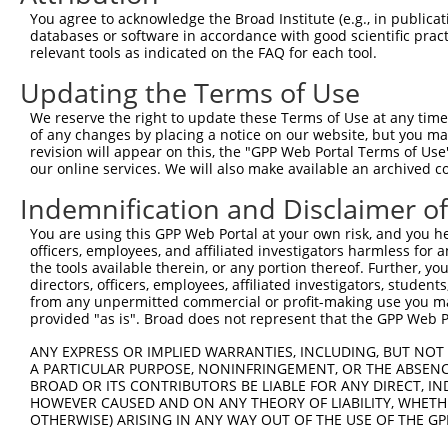
You agree to acknowledge the Broad Institute (e.g., in publicati
databases or software in accordance with good scientific pra
relevant tools as indicated on the FAQ for each tool.
Updating the Terms of Use
We reserve the right to update these Terms of Use at any time.
of any changes by placing a notice on our website, but you ma
revision will appear on this, the "GPP Web Portal Terms of Use
our online services. We will also make available an archived 
Indemnification and Disclaimer o
You are using this GPP Web Portal at your own risk, and you he
officers, employees, and affiliated investigators harmless for
the tools available therein, or any portion thereof. Further, yo
directors, officers, employees, affiliated investigators, students,
from any unpermitted commercial or profit-making use you mak
provided "as is". Broad does not represent that the GPP Web Por
ANY EXPRESS OR IMPLIED WARRANTIES, INCLUDING, BUT NOT 
A PARTICULAR PURPOSE, NONINFRINGEMENT, OR THE ABSENCE
BROAD OR ITS CONTRIBUTORS BE LIABLE FOR ANY DIRECT, IN
HOWEVER CAUSED AND ON ANY THEORY OF LIABILITY, WHETHER
OTHERWISE) ARISING IN ANY WAY OUT OF THE USE OF THE GP