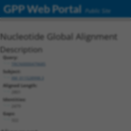
GPP Web Portal
Public Site
Nucleotide Global Alignment
Description
Query:
TRCN0000479685
Subject:
XM_011528998.3
Aligned Length:
2801
Identities:
2479
Gaps:
322