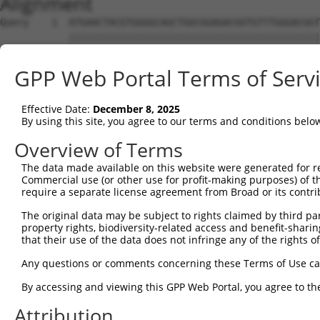
Alignment
Query    1  ATGAACTACGTGGGGCAGCTGGCGGAGACGGTGTTTGGGACGGTGAAGGAGCTGTACCGGGGCCTGAACCCAGC  74
            ||||||||||||||||||||||||||||||||||||||||||||||||||||||||||||||||||||||||||
Sbjct    1  ATGAACTACGTGGGGCAGCTGGCGGAGACGGTGTTTGGGACGGTGAAGGAGCTGTACCGGGGCCTGAACCCAGC  74

Query   75  CACACTGAGCGGCGGCATTGACGTGCTGGTGGTGAAGCAGGTGGACGGCTCGTTCCGGTGCTCACCCTTCCACG  148
            ||||||||||||||||||||||||||||||||||||||||||||||||||||||||||||||||||||||||||
Sbjct   75  CACACTGAGCGGCGGCATTGACGTGCTGGTGGTGAAGCAGGTGGACGGCTCGTTCCGGTGCTCACCCTTCCACG  148

Query  149  TGCGTTTTGGCAAGCTGGGCGTCCTGCGGTCGCGGGAGAAGGTGGTAGACATTGAGCTCAATGGGGAGCCTGTG  222
            ||||||||||||||||||||||||||||||||||||||||||||||||||||||||||||||||||||||||||
Sbjct  149  TGCGTTTTGGCAAGCTGGGCGTCCTGCGGTCGCGGGAGAAGGTGGTAGACATTGAGCTCAATGGGGAGCCTGTG  222

Query  223  GACTTGCACATGAAGCTTGGGGACAGCGGGGAGGCCTTCTTTGTTCAGGAGCTGGAGAGCGATGATGAACATGT  296
            ||||||||||||||||||||||||||||||||||||||||||||||||||||||||||||||||||||||||||
Sbjct  223  GACTTGCACATGAAGCTTGGGGACAGCGGGGAGGCCTTCTTTGTTCAGGAGCTGGAGAGCGATGATGAACATGT  296

Query  297  GCCTCCCGGCCTGTGCACCTCACCCATCCCTTGGGGGGGTCTGTCTGGCTTCCCCTCGGACTCCCAGCTGGGCA  370
            ||||||||||||||||||||||||||||||||||||||||||||||||||||||||||||||||||||||||||
Sbjct  297  GCCTCCCGGCCTGTGCACCTCACCCATCCCTTGGGGGGGTCTGTCTGGCTTCCCCTCGGACTCCCAGCTGGGCA  370

Query  371  CTGCCAGTGAGCCTGAGGGCCTCGTCATGGCAGGCACGGCCTCCACTGGGCGGAGGAAGAGGCGTCGCAGGAGG  444
            ||||||||||||||||||||||||||||||||||||||||||||||||||||||||||||||||||||||||||
Sbjct  371  CTGCCAGTGAGCCTGAGGGCCTCGTCATGGCAGGCACGGCCTCCACTGGGCGGAGGAAGAGGCGTCGCAGGAGG  444

Query  445  AAACCCAAGCAGAAAGAGGATGCAGTGGCAACTGATTCTAGTCCAGAGGAACTGGAGGCAGGCGCTGAGAGTGA  518
            ||||||||||||||||||||||||||||||||||||||||||||||||||||||||||||||||||||||||||
Sbjct  445  AAACCCAAGCAGAAAGAGGATGCAGTGGCAACTGATTCTAGTCCAGAGGAACTGGAGGCAGGCGCTGAGAGTGA  518

Query  519  GCTATCCCTGCCGGAAAAGCTGAGGCCAGAGCCCCCAGGCAGTGTCCAGTTGGAAGAGAAGTCTTCACTGCAGC  592
            ||||||||||||||||||||||||||||||||||||||||||||||||||||||||||||||||||||||||||
Sbjct  519  GCTATCCCTGCCGGAAAAGCTGAGGCCAGAGCCCCCAGGCAGTGTCCAGTTGGAAGAGAAGTCTTCACTGCAGC  592

Query  593  CCAAAGACATCTACCCCTACTCGGATGGCGAGTGGCCCCCCCAGGCCAGCCTCTCAGCAGGTGAGCTAACATCC  666
            ||||||||||||||||||||||||||||||||||||||||||||||||||||||||||||||||||||||||||
Sbjct  593  CCAAAGACATCTACCCCTACTCGGATGGCGAGTGGCCCCCCCAGGCCAGCCTCTCAGCAGGTGAGCTAACATCC  666

Query  667  CCTAAGAGCGACTCGGAGCTGGAGGTGCGGACCCCGGAGCCCAGTCCCCTAAGAGCCGAGTCCCACATGCAGTG  740
            ||||||||||||||||||||||||||||||||||||||||||||||||||||||||||||||||||||||||||
Sbjct  667  CCTAAGAGCGACTCGGAGCTGGAGGTGCGGACCCCGGAGCCCAGTCCCCTAAGAGCCGAGTCCCACATGCAGTG  740

Query  741  GGCCTGGGGGAGGCTGCCTAAGGTGGCCAGAGCTGAGCGGCCCGAGTCCTCAGTGGTCCTTGAAGGCAGAGCTG  814
            ||||||||||||||||||||||||||||||||||||||||||||||||||||||||||||||||||||||||||
Sbjct  741  GGCCTGGGGGAGGCTGCCTAAGGTGGCCAGAGCTGAGCGGCCCGAGTCCTCAGTGGTCCTTGAAGGCAGAGCTG  814

Query  815  GGGCAACCTCTCCTCCTCGGGGAGGACCCAGCACTCCCTCTACCTCTGTGGCTGGCGGCGTGGACCCTTTGGGA  888
            ||||||||||||||||||||||||||||||||||||||||||||||||||||||||||||||||||||||||||
Sbjct  815  GGGCAACCTCTCCTCCTCGGGGAGGACCCAGCACTCCCTCTACCTCTGTGGCTGGCGGCGTGGACCCTTTGGGA  888

Query  889  CTCCCAATCCAGCAAACAGAGGCTGGTGCCGACCTTCAGCCTGACACAGAGGATCCCACTCTAGTGGGTCCCCC  962
            ||||||||||||||||||||||||||||||||||||||||||||||||||||||||||||||||||||||||||
Sbjct  889  CTCCCAATCCAGCAAACAGAGGCTGGTGCCGACCTTCAGCCTGACACAGAGGATCCCACTCTAGTGGGTCCCCC  962

Query  963  TCTCCACACCCCAGAGACAGAGGAAAGCAAGACTCAGAGCTCTGGGGACATGGGCCTCCCTCCTGCCTCCAAGT  1036
            ||||||||||||||||||||||||||||||||||||||||||||||||||||||||||||||||||||||||||
Sbjct  963  TCTCCACACCCCAGAGACAGAGGAAAGCAAGACTCAGAGCTCTGGGGACATGGGCCTCCCTCCTGCCTCCAAGT  1036

Query 1037  CATGGAGCTGGGCCACTCTGGAGGTTCCAGTTCCCACCGGGCAGCCAGAGAGGGTCTCCAGGGGGAAAGGCTCC  1110
            ||||||||||||||||||||||||||||||||||||||||||||||||||||||||||||||||||||||||||
Sbjct 1037  CATGGAGCTGGGCCACTCTGGAGGTTCCAGTTCCCACCGGGCAGCCAGAGAGGGTCTCCAGGGGGAAAGGCTCC  1110

Query 1111  CCAAAGAGAAGCCAGCACCTGGGCCCCAGTGACATCTACCTGGATGACTTGCCCTCCCTGGACTCTGAGAATGC  1184
            ||||||||||||||||||||||||||||||||||||||||||||||||||||||||||||||||||||||||||
Sbjct 1111  CCAAAGAGAAGCCAGCACCTGGGCCCCAGTGACATCTACCTGGATGACTTGCCCTCCCTGGACTCTGAGAATGC  1184

Query 1185  AGCGCTTTACTTCCCCCAAAGTGACTCTGGGCTGGGGGCCAGAAGATGGAGTGAACCCAGCAGTCAGAAGTCCC  1258
            ||||||||||||||||||||||||||||||||||||||||||||||||||||||||||||||||||||||||||
Sbjct 1185  AGCGCTTTACTTCCCCCAAAGTGACTCTGGGCTGGGGGCCAGAAGATGGAGTGAACCCAGCAGTCAGAAGTCCC  1258

Query 1259  TGAGGGACCCCAACCCTGAACATGAACCTGAACCCACTCTGGACACAGTGGATACAATAGCACTGTCCCTCTGT  1332
            ||||||||||||||||||||||||||||||||||||||||||||||||||||||||||||||||||||||||||
Sbjct 1259  TGAGGGACCCCAACCCTGAACATGAACCTGAACCCACTCTGGACACAGTGGATACAATAGCACTGTCCCTCTGT  1332

Query 1333  GGTGGACTGGCTGACAGCCGGGACATCTCCCTAGAGAAATTCAACCAGCACAGCGTCTCTTACCAGGACCTCAC  1406
            ||||||||||||||||||||||||||||||||||||||||||||||||||||||||||||||||||||||||||
Sbjct 1333  GGTGGACTGGCTGACAGCCGGGACATCTCCCTAGAGAAATTCAACCAGCACAGCGTCTCTTACCAGGACCTCAC  1406

Query 1407  CAAAAACCCCGGACTTTTGGATGACCCAAACCTAGTGGTGAAAATCAATGGAAAGCATTATAACTGGGCTGTGG  1480
            ||||||||||||||||||||||||||||||||||||||||||||||||||||||||||||||||||||||||||
Sbjct 1407  CAAAAACCCCGGACTTTTGGATGACCCAAACCTAGTGGTGAAAATCAATGGAAAGCATTATAACTGGGCTGTGG  1480

Query 1481  CTGCCCCCATGATCCTCTCCCTGCAAGCCTTCCAGAAAAACTTGCCCAAGAGCACCATGGACAAGCTGGAGAGG  1554
            ||||||||||||||||||||||||||||||||||||||||||||||||||||||||||||||||||||||||||
Sbjct 1481  CTGCCCCCATGATCCTCTCCCTGCAAGCCTTCCAGAAAAACTTGCCCAAGAGCACCATGGACAAGCTGGAGAGG  1554

Query 1555  GAGAAGATGCCCCGGAAGGGTGGGCGATGGTGGTTTTCCTGGCGACGCAGGGACTTCCTGGCCGAGGAGCGCAG  1628
            ||||||||||||||||||||||||||||||||||||||||||||||||||||||||||||||||||||||||||
Sbjct 1555  GAGAAGATGCCCCGGAAGGGTGGGCGATGGTGGTTTTCCTGGCGACGCAGGGACTTCCTGGCCGAGGAGCGCAG  1628

Query 1629  TGCCCAGAAGGAGAAGACTGCAGCCAAGGAGCAGCAGGGGGAGAAGACAGAAGTCCTGAGCAGTGATGACGATG  1702
            ||||||||||||||||||||||||||||||||||||||||||||||||||||||||||||||||||||||||||
Sbjct 1629  TGCCCAGAAGGAGAAGACTGCAGCCAAGGA
GPP Web Portal Terms of Serv
Effective Date:
December 8, 2025
By using this site, you agree to our terms and conditions belo
Overview of Terms
The data made available on this website were generated for r
Commercial use (or other use for profit-making purposes) of t
require a separate license agreement from Broad or its contri
The original data may be subject to rights claimed by third part
property rights, biodiversity-related access and benefit-sharing 
that their use of the data does not infringe any of the rights of
Any questions or comments concerning these Terms of Use c
By accessing and viewing this GPP Web Portal, you agree to th
Attribution