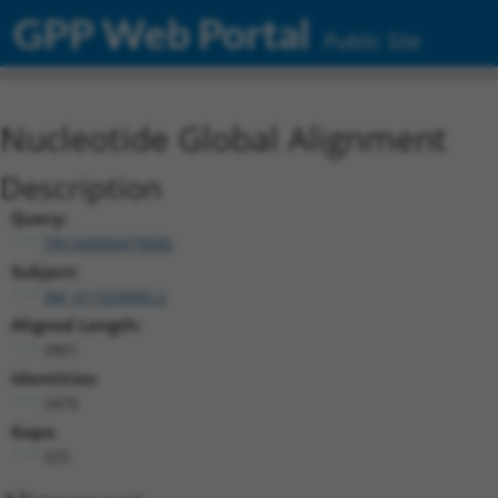
GPP Web Portal
Public Site
Nucleotide Global Alignment
Description
Query:
TRCN0000479685
Subject:
XM_011529000.2
Aligned Length:
2801
Identities:
2476
Gaps:
325