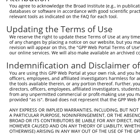
You agree to acknowledge the Broad Institute (e.g., in publicati
databases or software in accordance with good scientific pra
relevant tools as indicated on the FAQ for each tool.
Updating the Terms of Use
We reserve the right to update these Terms of Use at any time.
of any changes by placing a notice on our website, but you ma
revision will appear on this, the "GPP Web Portal Terms of Use
our online services. We will also make available an archived 
Indemnification and Disclaimer o
You are using this GPP Web Portal at your own risk, and you he
officers, employees, and affiliated investigators harmless for
the tools available therein, or any portion thereof. Further, yo
directors, officers, employees, affiliated investigators, students,
from any unpermitted commercial or profit-making use you mak
provided "as is". Broad does not represent that the GPP Web Por
ANY EXPRESS OR IMPLIED WARRANTIES, INCLUDING, BUT NOT 
A PARTICULAR PURPOSE, NONINFRINGEMENT, OR THE ABSENCE
BROAD OR ITS CONTRIBUTORS BE LIABLE FOR ANY DIRECT, IN
HOWEVER CAUSED AND ON ANY THEORY OF LIABILITY, WHETHER
OTHERWISE) ARISING IN ANY WAY OUT OF THE USE OF THE GP