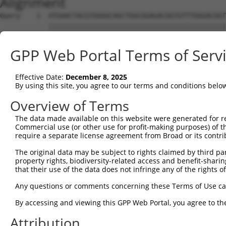
Alignment
Query    1  ATGAACTACGTGGGGCAGCTGGCGGAGACGGTGTTTGGGACGGTGAAGGAGCTGTACCGGGGCCTGAACCCAGC  74
            ||||||||||||||||||||||||||||||||||||||||||||||||||||||||||||||||||||||||||
Sbjct    1  ATGAACTACGTGGGGCAGCTGGCGGAGACGGTGTTTGGGACGGTGAAGGAGCTGTACCGGGGCCTGAACCCAGC  74

Query   75  CACACTGAGCGGCGGCATTGACGTGCTGGTGGTGAAGCAGGTGGACGGCTCGTTCCGGTGCTCACCCTTCCACG  148
            ||||||||||||||||||||||||||||||||||||||||||||||||||||||||||||||||||||||||||
Sbjct   75  CACACTGAGCGGCGGCATTGACGTGCTGGTGGTGAAGCAGGTGGACGGCTCGTTCCGGTGCTCACCCTTCCACG  148

Query  149  TGCGTTTTGGCAAGCTGGGCGTCCTGCGGTCGCGGGAGAAGGTGGTAGACATTGAGCTCAATGGGGAGCCTGTG  222
            ||||||||||||||||||||||||||||||||||||||||||||||||||||||||||||||||||||||||||
Sbjct  149  TGCGTTTTGGCAAGCTGGGCGTCCTGCGGTCGCGGGAGAAGGTGGTAGACATTGAGCTCAATGGGGAGCCTGTG  222

Query  223  GACTTGCACATGAAGCTTGGGGACAGCGGGGAGGCCTTCTTTGTTCAGGAGCTGGAGAGCGATGATGAACATGT  296
            ||||||||||||||||||||||||||||||||||||||||||||||||||||||||||||||||||||||||||
Sbjct  223  GACTTGCACATGAAGCTTGGGGACAGCGGGGAGGCCTTCTTTGTTCAGGAGCTGGAGAGCGATGATGAACATGT  296

Query  297  GCCTCCCGGCCTGTGCACCTCACCCATCCCTTGGGGGGGTCTGTCTGGCTTCCCCTCGGACTCCCAGCTGGGCA  370
            ||||||||||||||||||||||||||||||||||||||||||||||||||||||||||||||||||||||||||
Sbjct  297  GCCTCCCGGCCTGTGCACCTCACCCATCCCTTGGGGGGGTCTGTCTGGCTTCCCCTCGGACTCCCAGCTGGGCA  370

Query  371  CTGCCAGTGAGCCTGAGGGCCTCGTCATGGCAGGCACGGCCTCCACTGGGCGGAGGAAGAGGCGTCGCAGGAGG  444
            ||||||||||||||||||||||||||||||||||||||||||||||||||||||||||||||||||||||||||
Sbjct  371  CTGCCAGTGAGCCTGAGGGCCTCGTCATGGCAGGCACGGCCTCCACTGGGCGGAGGAAGAGGCGTCGCAGGAGG  444

Query  445  AAACCCAAGCAGAAAGAGGATGCAGTGGCAACTGATTCTAGTCCAGAGGAACTGGAGGCAGGCGCTGAGAGTGA  518
            ||||||||||||||||||||||||||||||||||||||||||||||||||||||||||||||||||||||||||
Sbjct  445  AAACCCAAGCAGAAAGAGGATGCAGTGGCAACTGATTCTAGTCCAGAGGAACTGGAGGCAGGCGCTGAGAGTGA  518

Query  519  GCTATCCCTGCCGGAAAAGCTGAGGCCAGAGCCCCCAGGCAGTGTCCAGTTGGAAGAGAAGTCTTCACTGCAGC  592
            ||||||||||||||||||||||||||||||||||||||   |||||||||||||||||||||||||||||||||
Sbjct  519  GCTATCCCTGCCGGAAAAGCTGAGGCCAGAGCCCCCAG---GTGTCCAGTTGGAAGAGAAGTCTTCACTGCAGC  589

Query  593  CCAAAGACATCTACCCCTACTCGGATGGCGAGTGGCCCCCCCAGGCCAGCCTCTCAGCAGGTGAGCTAACATCC  666
            ||||||||||||||||||||||||||||||||||||||||||||||||||||||||||||||||||||||||||
Sbjct  590  CCAAAGACATCTACCCCTACTCGGATGGCGAGTGGCCCCCCCAGGCCAGCCTCTCAGCAGGTGAGCTAACATCC  663

Query  667  CCTAAGAGCGACTCGGAGCTGGAGGTGCGGACCCCGGAGCCCAGTCCCCTAAGAGCCGAGTCCCACATGCAGTG  740
            ||||||||||||||||||||||||||||||||||||||||||||||||||||||||||||||||||||||||||
Sbjct  664  CCTAAGAGCGACTCGGAGCTGGAGGTGCGGACCCCGGAGCCCAGTCCCCTAAGAGCCGAGTCCCACATGCAGTG  737

Query  741  GGCCTGGGGGAGGCTGCCTAAGGTGGCCAGAGCTGAGCGGCCCGAGTCCTCAGTGGTCCTTGAAGGCAGAGCTG  814
            ||||||||||||||||||||||||||||||||||||||||||||||||||||||||||||||||||||||||||
Sbjct  738  GGCCTGGGGGAGGCTGCCTAAGGTGGCCAGAGCTGAGCGGCCCGAGTCCTCAGTGGTCCTTGAAGGCAGAGCTG  811

Query  815  GGGCAACCTCTCCTCCTCGGGGAGGACCCAGCACTCCCTCTACCTCTGTGGCTGGCGGCGTGGACCCTTTGGGA  888
            ||||||||||||||||||||||||||||||||||||||||||||||||||||||||||||||||||||||||||
Sbjct  812  GGGCAACCTCTCCTCCTCGGGGAGGACCCAGCACTCCCTCTACCTCTGTGGCTGGCGGCGTGGACCCTTTGGGA  885

Query  889  CTCCCAATCCAGCAAACAGAGGCTGGTGCCGACCTTCAGCCTGACACAGAGGATCCCACTCTAGTGGGTCCCCC  962
            ||||||||||||||||||||||||||||||||||||||||||||||||||||||||||||||||||||||||||
Sbjct  886  CTCCCAATCCAGCAAACAGAGGCTGGTGCCGACCTTCAGCCTGACACAGAGGATCCCACTCTAGTGGGTCCCCC  959

Query  963  TCTCCACACCCCAGAGACAGAGGAAAGCAAGACTCAGAGCTCTGGGGACATGGGCCTCCCTCCTGCCTCCAAGT  1036
            ||||||||||||||||||||||||||||||||||||||||||||||||||||||||||||||||||||||||||
Sbjct  960  TCTCCACACCCCAGAGACAGAGGAAAGCAAGACTCAGAGCTCTGGGGACATGGGCCTCCCTCCTGCCTCCAAGT  1033

Query 1037  CATGGAGCTGGGCCACTCTGGAGGTTCCAGTTCCCACCGGGCAGCCAGAGAGGGTCTCCAGGGGGAAAGGCTCC  1110
            ||||||||||||||||||||||||||||||||||||||||||||||||||||||||||||||||||||||||||
Sbjct 1034  CATGGAGCTGGGCCACTCTGGAGGTTCCAGTTCCCACCGGGCAGCCAGAGAGGGTCTCCAGGGGGAAAGGCTCC  1107

Query 1111  CCAAAGAGAAGCCAGCACCTGGGCCCCAGTGACATCTACCTGGATGACTTGCCCTCCCTGGACTCTGAGAATGC  1184
            ||||||||||||||||||||||||||||||||||||||||||||||||||||||||||||||||||||||||||
Sbjct 1108  CCAAAGAGAAGCCAGCACCTGGGCCCCAGTGACATCTACCTGGATGACTTGCCCTCCCTGGACTCTGAGAATGC  1181

Query 1185  AGCGCTTTACTTCCCCCAAAGTGACTCTGGGCTGGGGGCCAGAAGATGGAGTGAACCCAGCAGTCAGAAGTCCC  1258
            ||||||||||||||||||||||||||||||||||||||||||||||||||||||||||||||||||||||||||
Sbjct 1182  AGCGCTTTACTTCCCCCAAAGTGACTCTGGGCTGGGGGCCAGAAGATGGAGTGAACCCAGCAGTCAGAAGTCCC  1255

Query 1259  TGAGGGACCCCAACCCTGAACATGAACCTGAACCCACTCTGGACACAGTGGATACAATAGCACTGTCCCTCTGT  1332
            ||||||||||||||||||||||||||||||||||||||||||||||||||||||||||||||||||||||||||
Sbjct 1256  TGAGGGACCCCAACCCTGAACATGAACCTGAACCCACTCTGGACACAGTGGATACAATAGCACTGTCCCTCTGT  1329

Query 1333  GGTGGACTGGCTGACAGCCGGGACATCTCCCTAGAGAAATTCAACCAGCACAGCGTCTCTTACCAGGACCTCAC  1406
            ||||||||||||||||||||||||||||||||||||||||||||||||||||||||||||||||||||||||||
Sbjct 1330  GGTGGACTGGCTGACAGCCGGGACATCTCCCTAGAGAAATTCAACCAGCACAGCGTCTCTTACCAGGACCTCAC  1403

Query 1407  CAAAAACCCCGGACTTTTGGATGACCCAAACCTAGTGGTGAAAATCAATGGAAAGCATTATAACTGGGCTGTGG  1480
            ||||||||||||||||||||||||||||||||||||||||||||||||||||||||||||||||||||||||||
Sbjct 1404  CAAAAACCCCGGACTTTTGGATGACCCAAACCTAGTGGTGAAAATCAATGGAAAGCATTATAACTGGGCTGTGG  1477

Query 1481  CTGCCCCCATGATCCTCTCCCTGCAAGCCTTCCAGAAAAACTTGCCCAAGAGCACCATGGACAAGCTGGAGAGG  1554
            ||||||||||||||||||||||||||||||||||||||||||||||||||||||||||||||||||||||||||
Sbjct 1478  CTGCCCCCATGATCCTCTCCCTGCAAGCCTTCCAGAAAAACTTGCCCAAGAGCACCATGGACAAGCTGGAGAGG  1551

Query 1555  GAGAAGATGCCCCGGAAGGGTGGGCGATGGTGGTTTTCCTGGCGACGCAGGGACTTCCTGGCCGAGGAGCGCAG  1628
            ||||||||||||||||||||||||||||||||||||||||||||||||||||||||||||||||||||||||||
Sbjct 1552  GAGAAGATGCCCCGGAAGGGTGGGCGATGGTGGTTTTCCTGGCGACGCAGGGACTTCCTGGCCGAGGAGCGCAG  1625

Query 1629  TGCCCAGAAGGAGAAGACTGCAGCCAAGGAGCAGCAGGGGGAGAAGACAGAAGTCCTGAGCAGTGATGACGATG  1702
            ||||||||||||||||||||||||||||||||||||||||||||||||||||||||||||||||||||||||||
Sbjct 1626  TGCCCAGAAGGAGAAGACTGCAGCCAAGGA
GPP Web Portal Terms of Serv
Effective Date:
December 8, 2025
By using this site, you agree to our terms and conditions belo
Overview of Terms
The data made available on this website were generated for r
Commercial use (or other use for profit-making purposes) of t
require a separate license agreement from Broad or its contri
The original data may be subject to rights claimed by third part
property rights, biodiversity-related access and benefit-sharing 
that their use of the data does not infringe any of the rights of
Any questions or comments concerning these Terms of Use c
By accessing and viewing this GPP Web Portal, you agree to th
Attribution