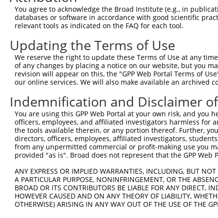
You agree to acknowledge the Broad Institute (e.g., in publicati
databases or software in accordance with good scientific pra
relevant tools as indicated on the FAQ for each tool.
Updating the Terms of Use
We reserve the right to update these Terms of Use at any time.
of any changes by placing a notice on our website, but you ma
revision will appear on this, the "GPP Web Portal Terms of Use
our online services. We will also make available an archived 
Indemnification and Disclaimer o
You are using this GPP Web Portal at your own risk, and you he
officers, employees, and affiliated investigators harmless for
the tools available therein, or any portion thereof. Further, yo
directors, officers, employees, affiliated investigators, students,
from any unpermitted commercial or profit-making use you mak
provided "as is". Broad does not represent that the GPP Web Por
ANY EXPRESS OR IMPLIED WARRANTIES, INCLUDING, BUT NOT 
A PARTICULAR PURPOSE, NONINFRINGEMENT, OR THE ABSENCE
BROAD OR ITS CONTRIBUTORS BE LIABLE FOR ANY DIRECT, IN
HOWEVER CAUSED AND ON ANY THEORY OF LIABILITY, WHETHER
OTHERWISE) ARISING IN ANY WAY OUT OF THE USE OF THE GP