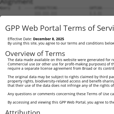
Alignment
Query    1  -----ATGGGCTCCAG----------------GATCAA------------------------GCAGAATCCAGA  29
                 |||.|||.|||                |.|.||                        ||||||||||||
Sbjct    1  ATGAGATGCGCTGCAGCAGCCTTGAGACATCTGCTGAATGAAACTAGAAAAGTTTGCTTATGGCAGAATCCAGA  74

Query   30  GACCACATTTGAAGTATATGTTGAAGTGGCCTATCCCAGGACAGGTGGCACTCTTTCAGATCCTGAGGTGCAGA  103
            ||||||||||||||||||||||||||||||||||||||||||||||||||||||||||||||||||||||||||
Sbjct   75  GACCACATTTGAAGTATATGTTGAAGTGGCCTATCCCAGGACAGGTGGCACTCTTTCAGATCCTGAGGTGCAGA  148

Query  104  GGCAATTCCCGGAGGACTACAGTGACCAGGAAGTTCTACAGACTTTGACCAAGTTTTGTTTCCCCTTCTATGTG  177
            ||||||||||||||||||||||||||||||||||||||||||||||||||||||||||||||||||||||||||
Sbjct  149  GGCAATTCCCGGAGGACTACAGTGACCAGGAAGTTCTACAGACTTTGACCAAGTTTTGTTTCCCCTTCTATGTG  222

Query  178  GACAGCCTCACAGTTAGCCAAGTTGGCCAGAACTTCACATTCGTGCTCACTGACATTGACAGCAAACAGAGATT  251
            ||||||||||||||||||||||||||||||||||||||||||||||||||||||||||||||||||||||||||
Sbjct  223  GACAGCCTCACAGTTAGCCAAGTTGGCCAGAACTTCACATTCGTGCTCACTGACATTGACAGCAAACAGAGATT  296

Query  252  CGGGTTCTGCCGCTTATCTTCAGGAGCGAAGAGCTGCTTCTGTATCTTAAGCTATCTCCCCTGGTTCGAGGTAT  325
            ||||||||||||||||||||||||||||||||||||||||||||||||||||||||||||||||||||||||||
Sbjct  297  CGGGTTCTGCCGCTTATCTTCAGGAGCGAAGAGCTGCTTCTGTATCTTAAGCTATCTCCCCTGGTTCGAGGTAT  370

Query  326  TTTATAAGCTGCTTAACATCCTGGCAGATTACACGACAAAAAGACAGGAAAATCAGTGGAATGAGCTTCTTGAA  399
            ||||||||||||||||||||||||||||||||||||||||||||||||||||||||||||||||||||||||||
Sbjct  371  TTTATAAGCTGCTTAACATCCTGGCAGATTACACGACAAAAAGACAGGAAAATCAGTGGAATGAGCTTCTTGAA  444

Query  400  ACTCTGCACAAACTTCCCATCCCTGACCCAGGAGTGTCTGTCCATCTCAGCGTGCATTCTTATTTTACTGTGCC  473
            ||||||||||||||||||||||||||||||||||||||||||||||||||||||||||||||||||||||||||
Sbjct  445  ACTCTGCACAAACTTCCCATCCCTGACCCAGGAGTGTCTGTCCATCTCAGCGTGCATTCTTATTTTACTGTGCC  518

Query  474  TGATACCAGAGAACTTCCCAGCATACCTGAGAATAGAAATCTGACAGAATATTTTGTGGCTGTGGATGTTAACA  547
            ||||||||||||||||||||||||||||||||||||||||||||||||||||||||||||||||||||||||||
Sbjct  519  TGATACCAGAGAACTTCCCAGCATACCTGAGAATAGAAATCTGACAGAATATTTTGTGGCTGTGGATGTTAACA  592

Query  548  ACATGTTGCATCTGTACGCCAGTATGCTGTACGAACGCCGGATACTCATCATTTGCAGCAAACTCAGCACTCTG  621
            ||||||||||||||||||||||||||||||||||||||||||||||||||||||||||||||||||||||||||
Sbjct  593  ACATGTTGCATCTGTACGCCAGTATGCTGTACGAACGCCGGATACTCATCATTTGCAGCAAACTCAGCACTCTG  666

Query  622  ACTGCCTGCATCCACGGGTCTGCGGCGATGCTCTACCCCATGTACTGGCAGCACGTGTACATCCCCGTGCTGCC  695
            ||||||||||||||||||||||||||||||||||||||||||||||||||||||||||||||||||||||||||
Sbjct  667  ACTGCCTGCATCCACGGGTCTGCGGCGATGCTCTACCCCATGTACTGGCAGCACGTGTACATCCCCGTGCTGCC  740

Query  696  GCCGCATCTGCTGGACTACTGCTGTGCTCCCATGCCCTACCTCATAGGAATCCATTTAAGTTTAATGGAGAAAG  769
            ||||||||||||||||||||||||||||||||||||||||||||||||||||||||||||||||||||||||||
Sbjct  741  GCCGCATCTGCTGGACTACTGCTGTGCTCCCATGCCCTACCTCATAGGAATCCATTTAAGTTTAATGGAGAAAG  814

Query  770  TCAGAAACATGGCCCTGGATGATGTCGTGATCCTGAATGTGGACACCAACACCCTGGAAACCCCCTTCGATGAC  843
            ||||||||||||||||||||||||||||||||||||||||||||||||||||||||||||||||||||||||||
Sbjct  815  TCAGAAACATGGCCCTGGATGATGTCGTGATCCTGAATGTGGACACCAACACCCTGGAAACCCCCTTCGATGAC  888

Query  844  CTCCAGAGCCTCCCAAACGACGTGATCTCTTCCCTGAAGAACAGGCTGAAAAAGGTCTCCACAACCACTGGGGA  917
            ||||||||||||||||||||||||||||||||||||||||||||||||||||||||||||||||||||||||||
Sbjct  889  CTCCAGAGCCTCCCAAACGACGTGATCTCTTCCCTGAAGAACAGGCTGAAAAAGGTCTCCACAACCACTGGGGA  962

Query  918  TGGTGTGGCCAGAGCGTTCCTCAAGGCCCAGGCTGCTTTCTTCGGTAGCTACCGAAACGCTCTGAAAATCGAGC  991
            ||||||||||||||||||||||||||||||||||||||||||||||||||||||||||||||||||||||||||
Sbjct  963  TGGTGTGGCCAGAGCGTTCCTCAAGGCCCAGGCTGCTTTCTTCGGTAGCTACCGAAACGCTCTGAAAATCGAGC  1036

Query  992  CGGAGGAGCCGATCACTTTCTGTGAGGAAGCCTTCGTGTCCCACTACCGCTCCGGAGCCATGAGGCAGTTCCTG  1065
            ||||||||||||||||||||||||||||||||||||||||||||||||||||||||||||||||||||||||||
Sbjct 1037  CGGAGGAGCCGATCACTTTCTGTGAGGAAGCCTTCGTGTCCCACTACCGCTCCGGAGCCATGAGGCAGTTCCTG  1110

Query 1066  CAGAACGCCACACAGCTGCAGCTCTTCAAGCAGTTTATTGATGGTCGATTAGATCTTCTCAATTCCGGCGAAGG  1139
            ||||||||||||||||||||||||||||||||||||||||||||||||||||||||||||||||||||||||||
Sbjct 1111  CAGAACGCCACACAGCTGCAGCTCTTCAAGCAGTTTATTGATGGTCGATTAGATCTTCTCAATTCCGGCGAAGG  1184

Query 1140  TTTCAGTGATGTTTTTGAAGAGGAAATCAACATGGGCGAGTACGCTGGCAGTGACAAACTGTACCATCAGTGGC  1213
            ||||||||||||||||||||||||||||||||||||||||||||||||||||||||||||||||||||||||||
Sbjct 1185  TTTCAGTGATGTTTTTGAAGAGGAAATCAACATGGGCGAGTACGCTGGCAGTGACAAACTGTACCATCAGTGGC  1258

Query 1214  TCTCCACTGTCCGGAAAGGAAGTGGAGCAATTCTGAATACTGTAAAGACCAAAGCAAATCCGGCCATGAAGACT  1287
            ||||||||||||||||||||||||||||||||||||||||||||||||||||||||||||||||||||||||||
Sbjct 1259  TCTCCACTGTCCGGAAAGGAAGTGGAGCAATTCTGAATACTGTAAAGACCAAAGCAAATCCGGCCATGAAGACT  1332

Query 1288  GTCTACAAGTTCGCAAAAGATCATGCAAAAATGGGAATAAAAGAGGTGAAAAACCGCTTGAAGCAAAAGGACAT  1361
            ||||||||||||||||||||||||||||||||||||||||||||||||||||||||||||||||||||||||||
Sbjct 1333  GTCTACAAGTTCGCAAAAGATCATGCAAAAATGGGAATAAAAGAGGTGAAAAACCGCTTGAAGCAAAAGGACAT  1406

Query 1362  TGCCGAGAATGGCTGCGCCCCCACCCCAGAAGAGCAGCTGCCAAAGACTGCACCGTCCCCACTGGTGGAGGCCA  1435
            ||||||||||||||||||||||||||||||||||||||||||||||||||||||||||||||||||||||||||
Sbjct 1407  TGCCGAGAATGGCTGCGCCCCCACCCCAGAAGAGCAGCTGCCAAAGACTGCACCGTCCCCACTGGTGGAGGCCA  1480

Query 1436  AGGACCCCAAGCTCCGAGAAGACCGGCGGCCAATCACAGTCCACTTTGGACAG---------------------  1488
            |||||||||||||||||||||||||||||||||||||||||||||||||||||                     
Sbjct 1481  AGGACCCCAAGCTCCGAGAAGACCGGCGGCCAATCACAGTCCACTTTGGACAGCTGCAGAGACTGCGTCCCACC  1554

Query 1489  ---------------------------------GTGCGCCCACCTCGTCCACATGTTGTTAAGAGACCAAAGAG  1529
                                             |||||||||||||||||||||||||||||||||||||||||
Sbjct 1555  CGACCGCCTCCCAAGATACAGCGCTCGAGGCCCGTGCGCCCACCTCGTCCACATGTTGTTAAGAGACCAAAGAG  1628

Query 1530  CAACATCGCAGTGGAAGGCCGGAGGACGTCTGTGCCGAGCCCTGAGCAAAACACCATTGCAAC---ACCAGCTA  1600
            ||||||||||||||||||||||||||||||||||||||||||||||||    .||   |||.|   |.|.|  |
Sbjct 1629  CAACATCGCAGTGGAAGGCCGGAGGACGTCT
GPP Web Portal Terms of Serv
Effective Date:
December 8, 2025
By using this site, you agree to our terms and conditions belo
Overview of Terms
The data made available on this website were generated for r
Commercial use (or other use for profit-making purposes) of t
require a separate license agreement from Broad or its contri
The original data may be subject to rights claimed by third part
property rights, biodiversity-related access and benefit-sharing 
that their use of the data does not infringe any of the rights of
Any questions or comments concerning these Terms of Use c
By accessing and viewing this GPP Web Portal, you agree to th
Attribution