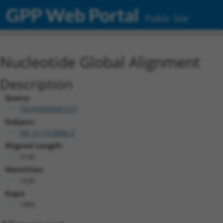
GPP Web Portal
Public Site
Nucleotide Global Alignment
Description
Query:
TRCN0000481037
Subject:
XM_011518886.3
Aligned Length:
3146
Identities:
1636
Gaps:
1489