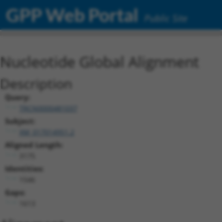
GPP Web Portal
Public Site
Nucleotide Global Alignment
Description
Query:
TRCN0000481037
Subject:
XM_017014951.2
Aligned Length:
3175
Identities:
1546
Gaps:
1613