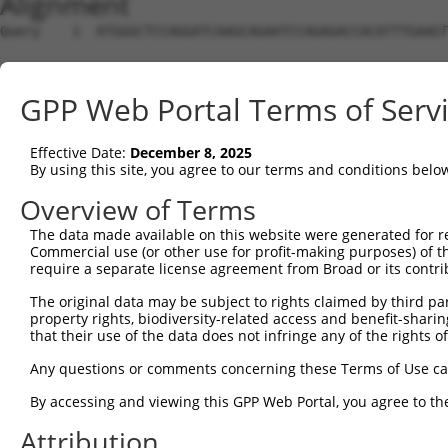
Alignment
Query    1  ATGGGCTCCAGGATCAAGCAGAATCCAGAGACCACATTTGAAGTATATGTTGAAGTGGCCTATCCCAGGACAGG  74
                                                          ||||||||||||||||||||||||||||
Sbjct    1  ----------------------------------------------ATGTTGAAGTGGCCTATCCCAGGACAGG  28

Query   75  TGGCACTCTTTCAGATCCTGAGGTGCAGAGGCAATTCCCGGAGGACTACAGTGACCAGGAAGTTCTACAGACTT  148
            |||||||||||||||||||||||||||||||||||||||||||||||||||||||                   
Sbjct   29  TGGCACTCTTTCAGATCCTGAGGTGCAGAGGCAATTCCCGGAGGACTACAGTGAC-------------------  83

Query  149  TGACCAAGTTTTGTTTCCCCTTCTATGTGGACAGCCTCACAGTTAGCCAAGTTGGCCAGAACTTCACATTCGTG  222
                                           |||||||||||||||||||||||||||||||||||||||||||
Sbjct   84  -------------------------------CAGCCTCACAGTTAGCCAAGTTGGCCAGAACTTCACATTCGTG  126

Query  223  CTCACTGACATTGACAGCAAACAGAGATTCGGGTTCTGCCGCTTATCTTCAGGAGCGAAGAGCTGCTTCTGTAT  296
            ||||||||||||||||||||||||||||||||||||||||||||||||||||||||||||||||||||||||||
Sbjct  127  CTCACTGACATTGACAGCAAACAGAGATTCGGGTTCTGCCGCTTATCTTCAGGAGCGAAGAGCTGCTTCTGTAT  200

Query  297  CTTAAGCTATCTCCCCTGGTTCGAGGTATTTTATAAGCTGCTTAACATCCTGGCAGATTACACGACAAAAAGAC  370
            ||||||||||||||||||||||||||||||||||||||||||||||||||||||||||||||||||||||||||
Sbjct  201  CTTAAGCTATCTCCCCTGGTTCGAGGTATTTTATAAGCTGCTTAACATCCTGGCAGATTACACGACAAAAAGAC  274

Query  371  AGGAAAATCAGTGGAATGAGCTTCTTGAAACTCTGCACAAACTTCCCATCCCTGACCCAGGAGTGTCTGTCCAT  444
            ||||||||||||||||||||||||||||||||||||||||||||||||||||||||||||||||||||||||||
Sbjct  275  AGGAAAATCAGTGGAATGAGCTTCTTGAAACTCTGCACAAACTTCCCATCCCTGACCCAGGAGTGTCTGTCCAT  348

Query  445  CTCAGCGTGCATTCTTATTTTACTGTGCCTGATACCAGAGAACTTCCCAGCATACCTGAGAATAGAAATCTGAC  518
            ||||||||||||||||||||||||||||||||||||||||||||||||||||||||||||||||||||||||||
Sbjct  349  CTCAGCGTGCATTCTTATTTTACTGTGCCTGATACCAGAGAACTTCCCAGCATACCTGAGAATAGAAATCTGAC  422

Query  519  AGAATATTTTGTGGCTGTGGATGTTAACAACATGTTGCATCTGTACGCCAGTATGCTGTACGAACGCCGGATAC  592
            ||||||||||||||||||||||||||||||||||||||||||||||||||||||||||||||||||||||||||
Sbjct  423  AGAATATTTTGTGGCTGTGGATGTTAACAACATGTTGCATCTGTACGCCAGTATGCTGTACGAACGCCGGATAC  496

Query  593  TCATCATTTGCAGCAAACTCAGCACTCTGACTGCCTGCATCCACGGGTCTGCGGCGATGCTCTACCCCATGTAC  666
            ||||||||||||||||||||||||||||||||||||||||||||||||||||||||||||||||||||||||||
Sbjct  497  TCATCATTTGCAGCAAACTCAGCACTCTGACTGCCTGCATCCACGGGTCTGCGGCGATGCTCTACCCCATGTAC  570

Query  667  TGGCAGCACGTGTACATCCCCGTGCTGCCGCCGCATCTGCTGGACTACTGCTGTGCTCCCATGCCCTACCTCAT  740
            ||||||||||||||||||||||||||||||||||||||||||||||||||||||||||||||||||||||||||
Sbjct  571  TGGCAGCACGTGTACATCCCCGTGCTGCCGCCGCATCTGCTGGACTACTGCTGTGCTCCCATGCCCTACCTCAT  644

Query  741  AGGAATCCATTTAAGTTTAATGGAGAAAGTCAGAAACATGGCCCTGGATGATGTCGTGATCCTGAATGTGGACA  814
            ||||||||||||||||||||||||||||||||||||||||||||||||||||||||||||||||||||||||||
Sbjct  645  AGGAATCCATTTAAGTTTAATGGAGAAAGTCAGAAACATGGCCCTGGATGATGTCGTGATCCTGAATGTGGACA  718

Query  815  CCAACACCCTGGAAACCCCCTTCGATGACCTCCAGAGCCTCCCAAACGACGTGATCTCTTCCCTGAAGAACAGG  888
            ||||||||||||||||||||||||||||||||||||||||||||||||||||||||||||||||||||||||||
Sbjct  719  CCAACACCCTGGAAACCCCCTTCGATGACCTCCAGAGCCTCCCAAACGACGTGATCTCTTCCCTGAAGAACAGG  792

Query  889  CTGAAAAAGGTCTCCACAACCACTGGGGATGGTGTGGCCAGAGCGTTCCTCAAGGCCCAGGCTGCTTTCTTCGG  962
            ||||||||||||||||||||||||||||||||||||||||||||||||||||||||||||||||||||||||||
Sbjct  793  CTGAAAAAGGTCTCCACAACCACTGGGGATGGTGTGGCCAGAGCGTTCCTCAAGGCCCAGGCTGCTTTCTTCGG  866

Query  963  TAGCTACCGAAACGCTCTGAAAATCGAGCCGGAGGAGCCGATCACTTTCTGTGAGGAAGCCTTCGTGTCCCACT  1036
            ||||||||||||||||||||||||||||||||||||||||||||||||||||||||||||||||||||||||||
Sbjct  867  TAGCTACCGAAACGCTCTGAAAATCGAGCCGGAGGAGCCGATCACTTTCTGTGAGGAAGCCTTCGTGTCCCACT  940

Query 1037  ACCGCTCCGGAGCCATGAGGCAGTTCCTGCAGAACGCCACACAGCTGCAGCTCTTCAAGCAGTTTATTGATGGT  1110
            ||||||||||||||||||||||||||||||||||||||||||||||||||||||||||||||||||||||||||
Sbjct  941  ACCGCTCCGGAGCCATGAGGCAGTTCCTGCAGAACGCCACACAGCTGCAGCTCTTCAAGCAGTTTATTGATGGT  1014

Query 1111  CGATTAGATCTTCTCAATTCCGGCGAAGGTTTCAGTGATGTTTTTGAAGAGGAAATCAACATGGGCGAGTACGC  1184
            ||||||||||||||||||||||||||||||||||||||||||||||||||||||||||||||||||||||||||
Sbjct 1015  CGATTAGATCTTCTCAATTCCGGCGAAGGTTTCAGTGATGTTTTTGAAGAGGAAATCAACATGGGCGAGTACGC  1088

Query 1185  TGGCAGTGACAAACTGTACCATCAGTGGCTCTCCACTGTCCGGAAAGGAAGTGGAGCAATTCTGAATACTGTAA  1258
            ||||||||||||||||||||||||||||||||||||||||||||||||||||||||||||||||||||||||||
Sbjct 1089  TGGCAGTGACAAACTGTACCATCAGTGGCTCTCCACTGTCCGGAAAGGAAGTGGAGCAATTCTGAATACTGTAA  1162

Query 1259  AGACCAAAGCAAATCCGGCCATGAAGACTGTCTACAAGTTCGCAAAAGATCATGCAAAAATGGGAATAAAAGAG  1332
            ||||||||||||||||||||||||||||||||||||||||||||||||||||||||||||||||||||||||||
Sbjct 1163  AGACCAAAGCAAATCCGGCCATGAAGACTGTCTACAAGTTCGCAAAAGATCATGCAAAAATGGGAATAAAAGAG  1236

Query 1333  GTGAAAAACCGCTTGAAGCAAAAGGACATTGCCGAGAATGGCTGCGCCCCCACCCCAGAAGAGCAGCTGCCAAA  1406
            ||||||||||||||||||||||||||||||||||||||||||||||||||||||||||||||||||||||||||
Sbjct 1237  GTGAAAAACCGCTTGAAGCAAAAGGACATTGCCGAGAATGGCTGCGCCCCCACCCCAGAAGAGCAGCTGCCAAA  1310

Query 1407  GACTGCACCGTCCCCACTGGTGGAGGCCAAGGACCCCAAGCTCCGAGAAGACCGGCGGCCAATCACAGTCCACT  1480
            ||||||||||||||||||||||||||||||||||||||||||||||||||||||||||||||||||||||||||
Sbjct 1311  GACTGCACCGTCCCCACTGGTGGAGGCCAAGGACCCCAAGCTCCGAGAAGACCGGCGGCCAATCACAGTCCACT  1384

Query 1481  TTGGACAGGTGCGCCCACCTCGTCCACATGTTGTTAAGAGACCAAAGAGCAACATCGCAGTGGAAGGCCGGAGG  1554
            ||||||||||||||||||||||||||||||||||||||||||||||||||||||||||||||||||||||||||
Sbjct 1385  TTGGACAGGTGCGCCCACCTCGTCCACATGTTGTTAAGAGACCAAAGAGCAACATCGCAGTGGAAGGCCGGAGG  1458

Query 1555  ACGTCTGTGCCGAGCCCTGAGCA------AAACACCATTGCAACACCA-GC-----TACACTCC----ACATCC  1612
            |||||||||||||||||||||||      ||| .||.||||.||||.| ||     |.|.||||    || |||
Sbjct 1459  ACGTCTGTGCCGAGCCCTGAGCACCTGGTAAA-GCCCTTGCGACACTATGCGGTCTTCCTCTCCGAAGAC-TCC  1530

Query 1613  TACAGA-----AAAGCATTACCCATTTTGCGGCCA-AGTTCCCGA-------------CGAGAGGCTGGACCTC  1667
            | |.||     ||.|      |||    ||||..| ||..|||||             ||||||      |.|.
Sbjct 1531  T-CTGATGATGAATG------CCA----GCGG
GPP Web Portal Terms of Serv
Effective Date:
December 8, 2025
By using this site, you agree to our terms and conditions belo
Overview of Terms
The data made available on this website were generated for r
Commercial use (or other use for profit-making purposes) of t
require a separate license agreement from Broad or its contri
The original data may be subject to rights claimed by third part
property rights, biodiversity-related access and benefit-sharing 
that their use of the data does not infringe any of the rights of
Any questions or comments concerning these Terms of Use c
By accessing and viewing this GPP Web Portal, you agree to th
Attribution