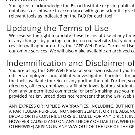
You agree to acknowledge the Broad Institute (e.g., in publicati
databases or software in accordance with good scientific pra
relevant tools as indicated on the FAQ for each tool.
Updating the Terms of Use
We reserve the right to update these Terms of Use at any time.
of any changes by placing a notice on our website, but you ma
revision will appear on this, the "GPP Web Portal Terms of Use
our online services. We will also make available an archived 
Indemnification and Disclaimer o
You are using this GPP Web Portal at your own risk, and you he
officers, employees, and affiliated investigators harmless for
the tools available therein, or any portion thereof. Further, yo
directors, officers, employees, affiliated investigators, students,
from any unpermitted commercial or profit-making use you mak
provided "as is". Broad does not represent that the GPP Web Por
ANY EXPRESS OR IMPLIED WARRANTIES, INCLUDING, BUT NOT 
A PARTICULAR PURPOSE, NONINFRINGEMENT, OR THE ABSENCE
BROAD OR ITS CONTRIBUTORS BE LIABLE FOR ANY DIRECT, IN
HOWEVER CAUSED AND ON ANY THEORY OF LIABILITY, WHETHER
OTHERWISE) ARISING IN ANY WAY OUT OF THE USE OF THE GP