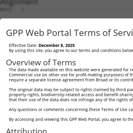
Alignment
Query    1  --------------------------------------------------------------------------  0
                                                                                      
Sbjct    1  ATGGCGGCGCACCTTAAGAAGCGGGTTTATGAGGAATTCACGAAAGTGGTTCAGCCACAGGAGGAAATTGCTAC  74

Query    1  --------------------------------------------------------------------------  0
                                                                                      
Sbjct   75  TAAGAAACTCCGACTAACAAAACCAAGTAAATCTGCAGCACTCCACATAGATCTGTGTAAAGCTACCTCCCCAG  148

Query    1  --------------------------------------------------------------------------  0
                                                                                      
Sbjct  149  CAGATGCTTTGCAATACTTGCTCCAGTTTGCCAGGAAGCCTGTCGAGGCGGAAAGCGTAGAGGGAGTAGTCAGG  222

Query    1  --------------------------------------------------------------------------  0
                                                                                      
Sbjct  223  ATTCTCTTGGAACATTATTACAAGGAGAATGATCCATCTGTGAGACTGAAAATTGCATCATTGTTGGGTTTATT  296

Query    1  -----------------------------------------ATGCCATCAACATCCTGCAGAATGAAA------  27
                                                     |||||||||||||||||||||||||||      
Sbjct  297  ATCAAAGACAGCAGGATTTTCACCAGACTGCATTATGGATGATGCCATCAACATCCTGCAGAATGAAAAGTCTC  370

Query   28  --------------------------------------------------------------------------  27
                                                                                      
Sbjct  371  ATCAAGTCCTAGCTCAACTGCTGGATACTTTGCTTGCAATTGGCACTAAGCTACCAGAGAATCAAGCTATCCAA  444

Query   28  ---------------------------CATCTGACAGATACGTCTCATGGTGTAAGAAATAAGTGCCTGCAGTT  74
                                       |||||||||||||||||||||||||||||||||||||||||||||||
Sbjct  445  ATGCGATTAGTTGATGTGGCCTGCAAGCATCTGACAGATACGTCTCATGGTGTAAGAAATAAGTGCCTGCAGTT  518

Query   75  ACTTGGCAATCTTGGCTCTTTGGAGAAAAGTGTCACAAAAGATGCAGAAGGCCTAGCTGCCAGAGATGTCCAGA  148
            ||||||||||||||||||||||||||||||||||||||||||||||||||||||||||||||||||||||||||
Sbjct  519  ACTTGGCAATCTTGGCTCTTTGGAGAAAAGTGTCACAAAAGATGCAGAAGGCCTAGCTGCCAGAGATGTCCAGA  592

Query  149  AGATTATAGGGGATTACTTCAGTGACCAAGACCCACGTGTCAGAACAGCAGCTATAAAAGCCATGTTGCAGCTC  222
            ||||||||||||||||||||||||||||||||||||||||||||||||||||||||||||||||||||||||||
Sbjct  593  AGATTATAGGGGATTACTTCAGTGACCAAGACCCACGTGTCAGAACAGCAGCTATAAAAGCCATGTTGCAGCTC  666

Query  223  CATGAAAGAGGACTGAAATTACACCAAACAATTTATAATCAGGCCTGTAAATTACTCTCTGATGACTATGAACA  296
            ||||||||||||||||||||||||||||||||||||||||||||||||||||||||||||||||||||||||||
Sbjct  667  CATGAAAGAGGACTGAAATTACACCAAACAATTTATAATCAGGCCTGTAAATTACTCTCTGATGACTATGAACA  740

Query  297  AGTGCGCAGTGCTGCAGTCCAGCTTATCTGGGTCGTCAGTCAGCTCTATCCTGAAAGCATTGTCCCAATTCCTT  370
            ||||||||||||||||||||||||||||||||||||||||||||||||||||||||||||||||||||||||||
Sbjct  741  AGTGCGCAGTGCTGCAGTCCAGCTTATCTGGGTCGTCAGTCAGCTCTATCCTGAAAGCATTGTCCCAATTCCTT  814

Query  371  CTTCTAATGAAGAAATACGCTTAGTTGATGATGCGTTTGGCAAAATTTGTCACATGGTCAGTGATGGCTCTTGG  444
            ||||||||||||||||||||||||||||||||||||||||||||||||||||||||||||||||||||||||||
Sbjct  815  CTTCTAATGAAGAAATACGCTTAGTTGATGATGCGTTTGGCAAAATTTGTCACATGGTCAGTGATGGCTCTTGG  888

Query  445  GTGGTTCGTGTTCAGGCAGCAAAACTGTTGGGCTCTATGGAGCAAGTCAGTTCTCATTTCTTGGAGCAGACCCT  518
            ||||||||||||||||||||||||||||||||||||||||||||||||||||||||||||||||||||||||||
Sbjct  889  GTGGTTCGTGTTCAGGCAGCAAAACTGTTGGGCTCTATGGAGCAAGTCAGTTCTCATTTCTTGGAGCAGACCCT  962

Query  519  TGACAAGAAGCTGATGTCAGATCTGAGGAGGAAACGTACTGCACATGAGCGTGCCAAGGAACTTTACAGTTCGG  592
            ||||||||||||||||||||||||||||||||||||||||||||||||||||||||||||||||||||||||||
Sbjct  963  TGACAAGAAGCTGATGTCAGATCTGAGGAGGAAACGTACTGCACATGAGCGTGCCAAGGAACTTTACAGTTCGG  1036

Query  593  GGGAGTTTTCCAGTGGCAGAAAGTGGGGAGATGATGCTCCCAAGGAAGAAGTAGATACCGGGGCTGTGAACTTG  666
            ||||||||||||||||||||||||||||||||||||||||||||||||||||||||||||||||||||||||||
Sbjct 1037  GGGAGTTTTCCAGTGGCAGAAAGTGGGGAGATGATGCTCCCAAGGAAGAAGTAGATACCGGGGCTGTGAACTTG  1110

Query  667  ATTGAGTCAGGAGCTTGTGGAGCTTTTGTTCATGGGTTGGAAGATGAGATGTATGAGGTTCGTATTGCTGCTGT  740
            ||||||||||||||||||||||||||||||||||||||||||||||||||||||||||||||||||||||||||
Sbjct 1111  ATTGAGTCAGGAGCTTGTGGAGCTTTTGTTCATGGGTTGGAAGATGAGATGTATGAGGTTCGTATTGCTGCTGT  1184

Query  741  GGAGGCCCTCTGCATGTTGGCCCAGTCTTCACCCTCTTTTGCTGAGAAGTGCCTTGATTTCCTAGTTGACATGT  814
            ||||||||||||||||||||||||||||||||||||||||||||||||||||||||||||||||||||||||||
Sbjct 1185  GGAGGCCCTCTGCATGTTGGCCCAGTCTTCACCCTCTTTTGCTGAGAAGTGCCTTGATTTCCTAGTTGACATGT  1258

Query  815  TCAACGATGAAATTGAGGAAGTACGTCTGCAGTCTATACATACCATGAGAAAAATCTCTAACAACATCACCCTC  888
            ||||||||||||||||||||||||||||||||||||||||||||||||||||||||||||||||||||||||||
Sbjct 1259  TCAACGATGAAATTGAGGAAGTACGTCTGCAGTCTATACATACCATGAGAAAAATCTCTAACAACATCACCCTC  1332

Query  889  CGAGAAGATCAGCTTGACACTGTCCTGGCTGTGCTAGAGGATTCATCCAGAGATATTCGAGAGGCTCTTCATGA  962
            ||||||||||||||||||||||||||||||||||||||||||||||||||||||||||||||||||||||||||
Sbjct 1333  CGAGAAGATCAGCTTGACACTGTCCTGGCTGTGCTAGAGGATTCATCCAGAGATATTCGAGAGGCTCTTCATGA  1406

Query  963  ACTCTTATGCTGTACTAATGTTTCAACCAAAGAAGGGATTCATCTTGCATTGGTGGAGCTGCTGAAAAATTTAA  1036
            ||||||||||||||||||||||||||||||||||||||||||||||||||||||||||||||||||||||||||
Sbjct 1407  ACTCTTATGCTGTACTAATGTTTCAACCAAAGAAGGGATTCATCTTGCATTGGTGGAGCTGCTGAAAAATTTAA  1480

Query 1037  CCAAGTACCCTACTGATAGGGACTCCATATGGAAGTGCTTGAAGTTTCTGGGAAGTCGGCATCCAACCCTGGTG  1110
            ||||||||||||||||||||||||||||||||||||||||||||||||||||||||||||||||||||||||||
Sbjct 1481  CCAAGTACCCTACTGATAGGGACTCCATATGGAAGTGCTTGAAGTTTCTGGGAAGTCGGCATCCAACCCTGGTG  1554

Query 1111  CTTCCCTTGGTGCCAGAGCTTCTGAGCACCCACCCATTTTTTGACACAGCTGAACCAGACATGGATGATCCAGC  1184
            ||||||||||||||||||||||||||||||||||||||||||||||||||||||||||||||||||||||||||
Sbjct 1555  CTTCCCTTGGTGCCAGAGCTTCTGAGCACCCACCCATTTTTTGACACAGCTGAACCAGACATGGATGATCCAGC  1628

Query 1185  TTATATTGCAGTTTTGGTACTTATTTTCAATGCTGCTAAAACCTGTCCAACAATGCCAGCATTGTTCTCAGATC  1258
            ||||||||||||||||||||||||||||||||||||||||||||||||||||||||||||||||||||||||||
Sbjct 1629  TTATATTGCAGTTTTGGTACTTATTTTCAATGCTGCTAAAACCTGTCCAACAATGCCAGCATTGTTCTCAGATC  1702

Query 1259  ACACCTTCAGGCACTATGCCTA
GPP Web Portal Terms of Serv
Effective Date:
December 8, 2025
By using this site, you agree to our terms and conditions belo
Overview of Terms
The data made available on this website were generated for r
Commercial use (or other use for profit-making purposes) of t
require a separate license agreement from Broad or its contri
The original data may be subject to rights claimed by third part
property rights, biodiversity-related access and benefit-sharing 
that their use of the data does not infringe any of the rights of
Any questions or comments concerning these Terms of Use c
By accessing and viewing this GPP Web Portal, you agree to th
Attribution