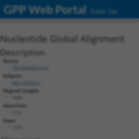
GPP Web Portal
Public Site
Nucleotide Global Alignment
Description
Query:
TRCN0000491572
Subject:
NM_033547.4
Aligned Length:
2896
Identities:
1515
Gaps:
1373