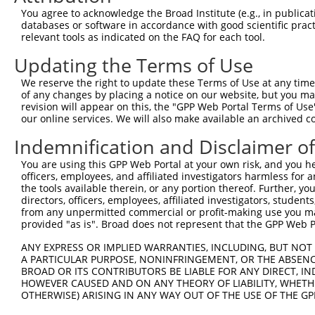
You agree to acknowledge the Broad Institute (e.g., in publicati
databases or software in accordance with good scientific pra
relevant tools as indicated on the FAQ for each tool.
Updating the Terms of Use
We reserve the right to update these Terms of Use at any time.
of any changes by placing a notice on our website, but you ma
revision will appear on this, the "GPP Web Portal Terms of Use
our online services. We will also make available an archived 
Indemnification and Disclaimer o
You are using this GPP Web Portal at your own risk, and you he
officers, employees, and affiliated investigators harmless for
the tools available therein, or any portion thereof. Further, yo
directors, officers, employees, affiliated investigators, students,
from any unpermitted commercial or profit-making use you mak
provided "as is". Broad does not represent that the GPP Web Por
ANY EXPRESS OR IMPLIED WARRANTIES, INCLUDING, BUT NOT 
A PARTICULAR PURPOSE, NONINFRINGEMENT, OR THE ABSENCE
BROAD OR ITS CONTRIBUTORS BE LIABLE FOR ANY DIRECT, IN
HOWEVER CAUSED AND ON ANY THEORY OF LIABILITY, WHETHER
OTHERWISE) ARISING IN ANY WAY OUT OF THE USE OF THE GP