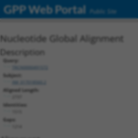
GPP Web Portal
Public Site
Nucleotide Global Alignment
Description
Query:
TRCN0000491572
Subject:
XM_017018560.2
Aligned Length:
2737
Identities:
1515
Gaps:
1214