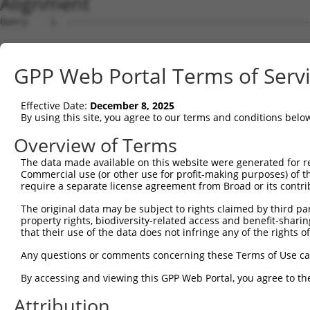
Alignment
Query    1  --------------------------------------------------------------------------  0
                                                                                      
Sbjct    1  ATGGCGGCGCACCTTAAGAAGCGGGTTTATGAGGAATTCACGAAAGTGGTTCAGCCACAGGAGGAAATTGCTAC  74

Query    1  --------------------------------------------------------------------------  0
                                                                                      
Sbjct   75  TAAGAAACTCCGACTAACAAAACCAAGTAAATCTGCAGCACTCCACATAGATCTGTGTAAAGCTACCTCCCCAG  148

Query    1  --------------------------------------------------------------------------  0
                                                                                      
Sbjct  149  CAGATGCTTTGCAATACTTGCTCCAGTTTGCCAGGAAGCCTGTCGAGGCGGAAAGCGTAGAGGGAGTAGTCAGG  222

Query    1  --------------------------------------------------------------------------  0
                                                                                      
Sbjct  223  ATTCTCTTGGAACATTATTACAAGGAGAATGATCCATCTGTGAGACTGAAAATTGCATCATTGTTGGGTTTATT  296

Query    1  -----------------------------------------ATGCCATCAACATCCTGCAGAATGAAA------  27
                                                     |||||||||||||||||||||||||||      
Sbjct  297  ATCAAAGACAGCAGGATTTTCACCAGACTGCATTATGGATGATGCCATCAACATCCTGCAGAATGAAAAGTCTC  370

Query   28  --------------------------------------------------------------------------  27
                                                                                      
Sbjct  371  ATCAAGTCCTAGCTCAACTGCTGGATACTTTGCTTGCAATTGGCACTAAGCTACCAGAGAATCAAGCTATCCAA  444

Query   28  ---------------------------CATCTGACAGATACGTCTCATGGTGTAAGAAATAAGTGCCTGCAGTT  74
                                       |||||||||||||||||||||||||||||||||||||||||||||||
Sbjct  445  ATGCGATTAGTTGATGTGGCCTGCAAGCATCTGACAGATACGTCTCATGGTGTAAGAAATAAGTGCCTGCAGTT  518

Query   75  ACTTGGCAATCTTGGCTCTTTGGAGAAAAGTGTCACAAAAGATGCAGAAGGCCTAGCTGCCAGAGATGTCCAGA  148
            ||||||||||||||||||||||||||||||||||||||||||||||||||||||||||||||||||||||||||
Sbjct  519  ACTTGGCAATCTTGGCTCTTTGGAGAAAAGTGTCACAAAAGATGCAGAAGGCCTAGCTGCCAGAGATGTCCAGA  592

Query  149  AGATTATAGGGGATTACTTCAGTGACCAAGACCCACGTGTCAGAACAGCAGCTATAAAAGCCATGTTGCAGCTC  222
            ||||||||||||||||||||||||||||||||||||||||||||||||||||||||||||||||||||||||||
Sbjct  593  AGATTATAGGGGATTACTTCAGTGACCAAGACCCACGTGTCAGAACAGCAGCTATAAAAGCCATGTTGCAGCTC  666

Query  223  CATGAAAGAGGACTGAAATTACACCAAACAATTTATAATCAGGCCTGTAAATTACTCTCTGATGACTATGAACA  296
            ||||||||||||||||||||||||||||||||||||||||||||||||||||||||||||||||||||||||||
Sbjct  667  CATGAAAGAGGACTGAAATTACACCAAACAATTTATAATCAGGCCTGTAAATTACTCTCTGATGACTATGAACA  740

Query  297  AGTGCGCAGTGCTGCAGTCCAGCTTATCTGGGTCGTCAGTCAGCTCTATCCTGAAAGCATTGTCCCAATTCCTT  370
            ||||||||||||||||||||||||||||||||||||||||||||||||||||||||||||||||||||||||||
Sbjct  741  AGTGCGCAGTGCTGCAGTCCAGCTTATCTGGGTCGTCAGTCAGCTCTATCCTGAAAGCATTGTCCCAATTCCTT  814

Query  371  CTTCTAATGAAGAAATACGCTTAGTTGATGATGCGTTTGGCAAAATTTGTCACATGGTCAGTGATGGCTCTTGG  444
            ||||||||||||||||||||||||||||||||||||||||||||||||||||||||||||||||||||||||||
Sbjct  815  CTTCTAATGAAGAAATACGCTTAGTTGATGATGCGTTTGGCAAAATTTGTCACATGGTCAGTGATGGCTCTTGG  888

Query  445  GTGGTTCGTGTTCAGGCAGCAAAACTGTTGGGCTCTATGGAGCAAGTCAGTTCTCATTTCTTGGAGCAGACCCT  518
            ||||||||||||||||||||||||||||||||||||||||||||||||||||||||||||||||||||||||||
Sbjct  889  GTGGTTCGTGTTCAGGCAGCAAAACTGTTGGGCTCTATGGAGCAAGTCAGTTCTCATTTCTTGGAGCAGACCCT  962

Query  519  TGACAAGAAGCTGATGTCAGATCTGAGGAGGAAACGTACTGCACATGAGCGTGCCAAGGAACTTTACAGTTCGG  592
            ||||||||||||||||||||||||||||||||||||||||||||||||||||||||||||||||||||||||||
Sbjct  963  TGACAAGAAGCTGATGTCAGATCTGAGGAGGAAACGTACTGCACATGAGCGTGCCAAGGAACTTTACAGTTCGG  1036

Query  593  GGGAGTTTTCCAGTGGCAGAAAGTGGGGAGATGATGCTCCCAAGGAAGAAGTAGATACCGGGGCTGTGAACTTG  666
            ||||||||||||||||||||||||||||||||||||||||||||||||||||||||||||||||||||||||||
Sbjct 1037  GGGAGTTTTCCAGTGGCAGAAAGTGGGGAGATGATGCTCCCAAGGAAGAAGTAGATACCGGGGCTGTGAACTTG  1110

Query  667  ATTGAGTCAGGAGCTTGTGGAGCTTTTGTTCATGGGTTGGAAGATGAGATGTATGAGGTTCGTATTGCTGCTGT  740
            ||||||||||||||||||||||||||||||||||||||||||||||||||||||||||||||||||||||||||
Sbjct 1111  ATTGAGTCAGGAGCTTGTGGAGCTTTTGTTCATGGGTTGGAAGATGAGATGTATGAGGTTCGTATTGCTGCTGT  1184

Query  741  GGAGGCCCTCTGCATGTTGGCCCAGTCTTCACCCTCTTTTGCTGAGAAGTGCCTTGATTTCCTAGTTGACATGT  814
            ||||||||||||||||||||||||||||||||||||||||||||||||||||||||||||||||||||||||||
Sbjct 1185  GGAGGCCCTCTGCATGTTGGCCCAGTCTTCACCCTCTTTTGCTGAGAAGTGCCTTGATTTCCTAGTTGACATGT  1258

Query  815  TCAACGATGAAATTGAGGAAGTACGTCTGCAGTCTATACATACCATGAGAAAAATCTCTAACAACATCACCCTC  888
            ||||||||||||||||||||||||||||||||||||||||||||||||||||||||||||||||||||||||||
Sbjct 1259  TCAACGATGAAATTGAGGAAGTACGTCTGCAGTCTATACATACCATGAGAAAAATCTCTAACAACATCACCCTC  1332

Query  889  CGAGAAGATCAGCTTGACACTGTCCTGGCTGTGCTAGAGGATTCATCCAGAGATATTCGAGAGGCTCTTCATGA  962
            ||||||||||||||||||||||||||||||||||||||||||||||||||||||||||||||||||||||||||
Sbjct 1333  CGAGAAGATCAGCTTGACACTGTCCTGGCTGTGCTAGAGGATTCATCCAGAGATATTCGAGAGGCTCTTCATGA  1406

Query  963  ACTCTTATGCTGTACTAATGTTTCAACCAAAGAAGGGATTCATCTTGCATTGGTGGAGCTGCTGAAAAATTTAA  1036
            ||||||||||||||||||||||||||||||||||||||||||||||||||||||||||||||||||||||||||
Sbjct 1407  ACTCTTATGCTGTACTAATGTTTCAACCAAAGAAGGGATTCATCTTGCATTGGTGGAGCTGCTGAAAAATTTAA  1480

Query 1037  CCAAGTACCCTACTGATAGGGACTCCATATGGAAGTGCTTGAAGTTTCTGGGAAGTCGGCATCCAACCCTGGTG  1110
            ||||||||||||||||||||||||||||||||||||||||||||||||||||||||||||||||||||||||||
Sbjct 1481  CCAAGTACCCTACTGATAGGGACTCCATATGGAAGTGCTTGAAGTTTCTGGGAAGTCGGCATCCAACCCTGGTG  1554

Query 1111  CTTCCCTTGGTGCCAGAGCTTCTGAGCACCCACCCATTTTTTGACACAGCTGAACCAGACATGGATGATCCAGC  1184
            ||||||||||||||||||||||||||||||||||||||||||||||||||||||||||||||||||||||||||
Sbjct 1555  CTTCCCTTGGTGCCAGAGCTTCTGAGCACCCACCCATTTTTTGACACAGCTGAACCAGACATGGATGATCCAGC  1628

Query 1185  TTATATTGCAGTTTTGGTACTTATTTTCAATGCTGCTAAAACCTGTCCAACAATGCCAGCATTGTTCTCAGATC  1258
            ||||||||||||||||||||||||||||||||||||||||||||||||||||||||||||||||||||||||||
Sbjct 1629  TTATATTGCAGTTTTGGTACTTATTTTCAATGCTGCTAAAACCTGTCCAACAATGCCAGCATTGTTCTCAGATC  1702

Query 1259  ACACCTTCAGGCACTATGCCTA
GPP Web Portal Terms of Serv
Effective Date:
December 8, 2025
By using this site, you agree to our terms and conditions belo
Overview of Terms
The data made available on this website were generated for r
Commercial use (or other use for profit-making purposes) of t
require a separate license agreement from Broad or its contri
The original data may be subject to rights claimed by third part
property rights, biodiversity-related access and benefit-sharing 
that their use of the data does not infringe any of the rights of
Any questions or comments concerning these Terms of Use c
By accessing and viewing this GPP Web Portal, you agree to th
Attribution