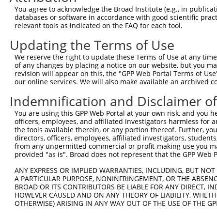
You agree to acknowledge the Broad Institute (e.g., in publicati
databases or software in accordance with good scientific pra
relevant tools as indicated on the FAQ for each tool.
Updating the Terms of Use
We reserve the right to update these Terms of Use at any time.
of any changes by placing a notice on our website, but you ma
revision will appear on this, the "GPP Web Portal Terms of Use
our online services. We will also make available an archived 
Indemnification and Disclaimer o
You are using this GPP Web Portal at your own risk, and you he
officers, employees, and affiliated investigators harmless for
the tools available therein, or any portion thereof. Further, yo
directors, officers, employees, affiliated investigators, students,
from any unpermitted commercial or profit-making use you mak
provided "as is". Broad does not represent that the GPP Web Por
ANY EXPRESS OR IMPLIED WARRANTIES, INCLUDING, BUT NOT 
A PARTICULAR PURPOSE, NONINFRINGEMENT, OR THE ABSENCE
BROAD OR ITS CONTRIBUTORS BE LIABLE FOR ANY DIRECT, IN
HOWEVER CAUSED AND ON ANY THEORY OF LIABILITY, WHETHER
OTHERWISE) ARISING IN ANY WAY OUT OF THE USE OF THE GP