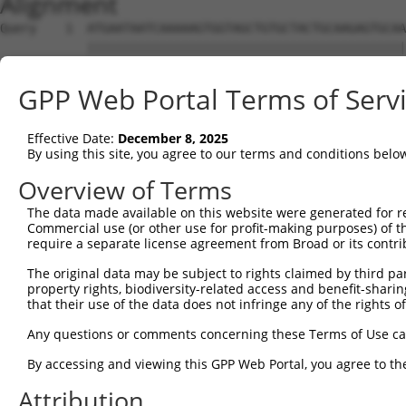
Alignment
Query    1  ATGAATAATCAAAAAGTGGTAGCTGTGCTACTGCAAGAGTGCAAGCAAGTGCTGGATCAGCTCTTGTTGGAAGC  74
            ||||||||||||||||||||||||||||||||||||||||||||||||||||||||||||||||||||||||||
Sbjct    1  ATGAATAATCAAAAAGTGGTAGCTGTGCTACTGCAAGAGTGCAAGCAAGTGCTGGATCAGCTCTTGTTGGAAGC  74

Query   75  GCCAGATGTGTCGGAAGAGGACAAGAGCGAGGACCAGCGCTGCAGAGCTTTACTCCCCAGCGAGTTAAGGACCC  148
            ||||||||||||||||||||||||||||||||||||||||||||||||||||||||||||||||||||||||||
Sbjct   75  GCCAGATGTGTCGGAAGAGGACAAGAGCGAGGACCAGCGCTGCAGAGCTTTACTCCCCAGCGAGTTAAGGACCC  148

Query  149  TGATCCAGGAGGCAAAGGAAATGAAGTGGCCCTTCGTGCCTGAAAAGTGGCAGTACAAACAAGCCGTGGGCCCA  222
            ||||||||||||||||||||||||||||||||||||||||||||||||||||||||||||||||||||||||||
Sbjct  149  TGATCCAGGAGGCAAAGGAAATGAAGTGGCCCTTCGTGCCTGAAAAGTGGCAGTACAAACAAGCCGTGGGCCCA  222

Query  223  GAGGACAAAACAAACCTGAAGGATGTGATTGGCGCCGGGTTGCAGCAGTTACTGGCGTCCCTGAGGGCCTCCAT  296
            ||||||||||||||||||||||||||||||||||||||||||||||||||||||||||||||||||||||||||
Sbjct  223  GAGGACAAAACAAACCTGAAGGATGTGATTGGCGCCGGGTTGCAGCAGTTACTGGCGTCCCTGAGGGCCTCCAT  296

Query  297  CCTCGCTCGGGACTGTGCGGCTGCGGCGGCTATTGTGTTCTTGGTGGACCGGTTCCTGTATGGGCTCGACGTCT  370
            ||||||||||||||||||||||||||||||||||||||||||||||||||||||||||||||||||||||||||
Sbjct  297  CCTCGCTCGGGACTGTGCGGCTGCGGCGGCTATTGTGTTCTTGGTGGACCGGTTCCTGTATGGGCTCGACGTCT  370

Query  371  CTGGAAAACTTCTGCAGGTCGCCAAAGGTCTCCACAAGTTGCAGCCAGCCACGCCAATTGCCCCGCAGGTGGTT  444
            ||||||||||||||||||||||||||||||||||||||||||||||||||||||||||||||||||||||||||
Sbjct  371  CTGGAAAACTTCTGCAGGTCGCCAAAGGTCTCCACAAGTTGCAGCCAGCCACGCCAATTGCCCCGCAGGTGGTT  444

Query  445  ATTCGCCAAGCCCGAATCTCCGTGAACTCAGGAAAACTTTTAAAAGCAGAGTATATTCTGAGCAGTCTAATAAG  518
            ||||||||||||||||||||||||||||||||||||||||||||||||||||||||||||||||||||||||||
Sbjct  445  ATTCGCCAAGCCCGAATCTCCGTGAACTCAGGAAAACTTTTAAAAGCAGAGTATATTCTGAGCAGTCTAATAAG  518

Query  519  CAACAATGGAGCAACGGGTACCTGGCTGTACAGAAATGAAAGTGACAAGGTCCTGGTGCAGTCGGTCTGTATAC  592
            ||||||||||||||||||||||||||||||||||||||||||||||||||||||||||||||||||||||||||
Sbjct  519  CAACAATGGAGCAACGGGTACCTGGCTGTACAGAAATGAAAGTGACAAGGTCCTGGTGCAGTCGGTCTGTATAC  592

Query  593  AGATCAGAGGGCAGATTCTGCAAAAGCTGGGGATGTGGTACGAAGCAGCAGAGTTAATATGGGCCTCCATTGTA  666
            ||||||||||||||||||||||||||||||||||||||||||||||||||||||||||||||||||||||||||
Sbjct  593  AGATCAGAGGGCAGATTCTGCAAAAGCTGGGGATGTGGTACGAAGCAGCAGAGTTAATATGGGCCTCCATTGTA  666

Query  667  GGATATTTGGCACTTCCTCAGCCGGATAAAAAGGGCCTCTCCACGTCGCTAGGTATACTGGCAGACATCTTTGT  740
            ||||||||||||||||||||||||||||||||||||||||||||||||||||||||||||||||||||||||||
Sbjct  667  GGATATTTGGCACTTCCTCAGCCGGATAAAAAGGGCCTCTCCACGTCGCTAGGTATACTGGCAGACATCTTTGT  740

Query  741  TTCCATGAGCAAGAACGATTATGAAAAGTTTAAAAACAATCCACAAATTAATTTGAGCCTGCTGAAGGAGTTTG  814
            ||||||||||||||||||||||||||||||||||||||||||||||||||||||||||||||||||||||||||
Sbjct  741  TTCCATGAGCAAGAACGATTATGAAAAGTTTAAAAACAATCCACAAATTAATTTGAGCCTGCTGAAGGAGTTTG  814

Query  815  ACCACCATTTGCTGTCCGCTGCAGAAGCCTGCAAGCTGGCAGCTGCCTTCAGTGCCTATACGCCGCTCTTCGTG  888
            ||||||||||||||||||||||||||||||||||||||||||||||||||||||||||||||||||||||||||
Sbjct  815  ACCACCATTTGCTGTCCGCTGCAGAAGCCTGCAAGCTGGCAGCTGCCTTCAGTGCCTATACGCCGCTCTTCGTG  888

Query  889  CTCACAGCTGTGAATATCCGTGGCACGTGTTTATTGTCCTACAGTAGTTCAAATGACTGTCCTCCAGAATTGAA  962
            ||||||||||||||||||||||||||||||||||||||||||||||||||||||||||||||||||||||||||
Sbjct  889  CTCACAGCTGTGAATATCCGTGGCACGTGTTTATTGTCCTACAGTAGTTCAAATGACTGTCCTCCAGAATTGAA  962

Query  963  AAACTTACATCTGTGTGAAGCCAAAGAGGCCTTTGAGATTGGCCTCCTCACCAAGAGAGATGATGAGCCTGTTA  1036
            ||||||||||||||||||||||||||||||||||||||||||||||||||||||||||||||||||||||||||
Sbjct  963  AAACTTACATCTGTGTGAAGCCAAAGAGGCCTTTGAGATTGGCCTCCTCACCAAGAGAGATGATGAGCCTGTTA  1036

Query 1037  CTGGAAAACAGGAGCTTCACAGCTTTGTCAAAGCTGCTTTCGGTCTCACCACAGTGCACAGAAGGCTCCATGGG  1110
            ||||||||||||||||||||||||||||||||||||||||||||||||||||||||||||||||||||||||||
Sbjct 1037  CTGGAAAACAGGAGCTTCACAGCTTTGTCAAAGCTGCTTTCGGTCTCACCACAGTGCACAGAAGGCTCCATGGG  1110

Query 1111  GAGACAGGGACGGTCCATGCAGCAAGTCAGCTCTGTAAGGAAGCAATGGGGAAGCTGTACAATTTCAGCACTTC  1184
            ||||||||||||||||||||||||||||||||||||||||||||||||||||||||||||||||||||||||||
Sbjct 1111  GAGACAGGGACGGTCCATGCAGCAAGTCAGCTCTGTAAGGAAGCAATGGGGAAGCTGTACAATTTCAGCACTTC  1184

Query 1185  CTCCAGAAGTCAGGACAGAGAAGCTCTGTCTCAAGAAGTTATGTCTGTGATTGCCCAGGTGAAGGAACATTTAC  1258
            ||||||||||||||||||||||||||||||||||||||||||||||||||||||||||||||||||||||||||
Sbjct 1185  CTCCAGAAGTCAGGACAGAGAAGCTCTGTCTCAAGAAGTTATGTCTGTGATTGCCCAGGTGAAGGAACATTTAC  1258

Query 1259  AAGTTCAAAGCTTCTCAAATGTAGATGACAGATCTTATGTTCCCGAGAGTTTCGAGTGCAGGTTGGATAAACTT  1332
            ||||||||||||||||||||||||||||||||||||||||||||||||||||||||||||||||||||||||||
Sbjct 1259  AAGTTCAAAGCTTCTCAAATGTAGATGACAGATCTTATGTTCCCGAGAGTTTCGAGTGCAGGTTGGATAAACTT  1332

Query 1333  ATCTTGCATGGGCAAGGGGATTTCCAAAAAATCCTTGACACCTATTCACAGCACCATACTTCGGTGTGTGAAGT  1406
            ||||||||||||||||||||||||||||||||||||||||||||||||||||||||||||||||||||||||||
Sbjct 1333  ATCTTGCATGGGCAAGGGGATTTCCAAAAAATCCTTGACACCTATTCACAGCACCATACTTCGGTGTGTGAAGT  1406

Query 1407  ATTTGAAAGTGATTGTGGAAACAACAAAAATGAACAGAAAGATGCAAAAACAGGAGTCTGCATCACTGCTCTAA  1480
            ||||||||||||||||||||||||||||||||||||||||||||||||||||||||||||||||||||||||||
Sbjct 1407  ATTTGAAAGTGATTGTGGAAACAACAAAAATGAACAGAAAGATGCAAAAACAGGAGTCTGCATCACTGCTCTAA  1480

Query 1481  AAACAGAAATAAAAAACATAGATACTGTGAGTACTACTCAAGAAAAGCCACATTGTCAAAGAGACACAGGAATA  1554
            ||||||||||||||||||||||||||||||||||||||||||||||||||||||||||||||||||||||||||
Sbjct 1481  AAACAGAAATAAAAAACATAGATACTGTGAGTACTACTCAAGAAAAGCCACATTGTCAAAGAGACACAGGAATA  1554

Query 1555  TCTTCCTCCCTAATGGGTAAGAATGTTCAGAGGGAACTCAGAAGGGGAGGAAGGAGAAACTGGACCCATTCTGA  1628
            ||||||||||||||||||||||||||||||||||||||||||||||||||||||||||||||||||||||||||
Sbjct 1555  TCTTCCTCCCTAATGGGTAAGAATGTTCAGAGGGAACTCAGAAGGGGAGGAAGGAGAAACTGGACCCATTCTGA  1628

Query 1629  TGCATTTCGAGTCTCCTTGGATCAAGATGTGGAGACTGAGACTGAGCCATCGGACTACAGCAATGGTGAGGGAG  1702
            ||||||||||||||||||||||||||||||||||||||||||||||||||||||||||||||||||||||||||
Sbjct 1629  TGCATTTCGAGTCTCCTTGGATCAAGATGT
GPP Web Portal Terms of Serv
Effective Date:
December 8, 2025
By using this site, you agree to our terms and conditions belo
Overview of Terms
The data made available on this website were generated for r
Commercial use (or other use for profit-making purposes) of t
require a separate license agreement from Broad or its contri
The original data may be subject to rights claimed by third part
property rights, biodiversity-related access and benefit-sharing 
that their use of the data does not infringe any of the rights of
Any questions or comments concerning these Terms of Use c
By accessing and viewing this GPP Web Portal, you agree to th
Attribution