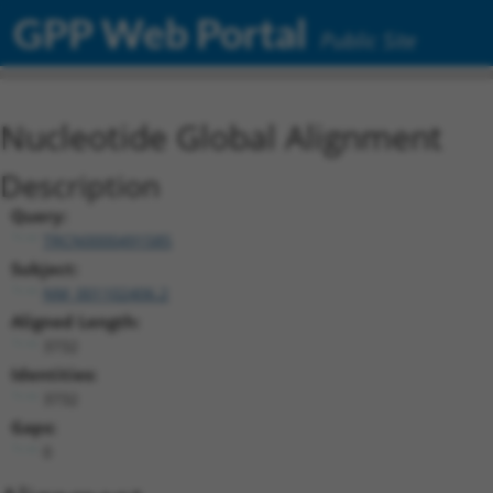
GPP Web Portal
Public Site
Nucleotide Global Alignment
Description
Query:
TRCN0000491585
Subject:
NM_001102406.2
Aligned Length:
3732
Identities:
3732
Gaps:
0