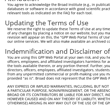
You agree to acknowledge the Broad Institute (e.g., in publicati
databases or software in accordance with good scientific pra
relevant tools as indicated on the FAQ for each tool.
Updating the Terms of Use
We reserve the right to update these Terms of Use at any time.
of any changes by placing a notice on our website, but you ma
revision will appear on this, the "GPP Web Portal Terms of Use
our online services. We will also make available an archived 
Indemnification and Disclaimer o
You are using this GPP Web Portal at your own risk, and you he
officers, employees, and affiliated investigators harmless for
the tools available therein, or any portion thereof. Further, yo
directors, officers, employees, affiliated investigators, students,
from any unpermitted commercial or profit-making use you mak
provided "as is". Broad does not represent that the GPP Web Por
ANY EXPRESS OR IMPLIED WARRANTIES, INCLUDING, BUT NOT 
A PARTICULAR PURPOSE, NONINFRINGEMENT, OR THE ABSENCE
BROAD OR ITS CONTRIBUTORS BE LIABLE FOR ANY DIRECT, IN
HOWEVER CAUSED AND ON ANY THEORY OF LIABILITY, WHETHER
OTHERWISE) ARISING IN ANY WAY OUT OF THE USE OF THE GP