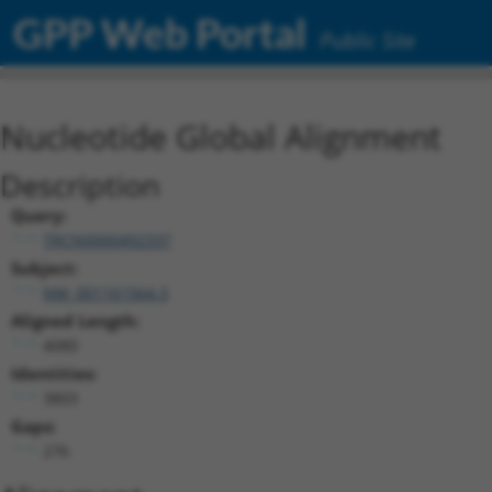
GPP Web Portal
Public Site
Nucleotide Global Alignment
Description
Query:
TRCN0000492337
Subject:
NM_001161564.3
Aligned Length:
4080
Identities:
3803
Gaps:
276