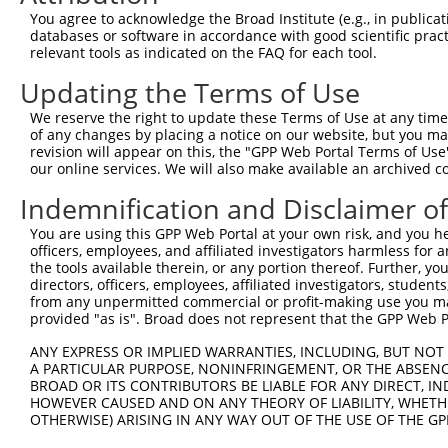
You agree to acknowledge the Broad Institute (e.g., in publicati
databases or software in accordance with good scientific pra
relevant tools as indicated on the FAQ for each tool.
Updating the Terms of Use
We reserve the right to update these Terms of Use at any time.
of any changes by placing a notice on our website, but you ma
revision will appear on this, the "GPP Web Portal Terms of Use
our online services. We will also make available an archived 
Indemnification and Disclaimer o
You are using this GPP Web Portal at your own risk, and you he
officers, employees, and affiliated investigators harmless for
the tools available therein, or any portion thereof. Further, yo
directors, officers, employees, affiliated investigators, students,
from any unpermitted commercial or profit-making use you mak
provided "as is". Broad does not represent that the GPP Web Por
ANY EXPRESS OR IMPLIED WARRANTIES, INCLUDING, BUT NOT 
A PARTICULAR PURPOSE, NONINFRINGEMENT, OR THE ABSENCE
BROAD OR ITS CONTRIBUTORS BE LIABLE FOR ANY DIRECT, IN
HOWEVER CAUSED AND ON ANY THEORY OF LIABILITY, WHETHER
OTHERWISE) ARISING IN ANY WAY OUT OF THE USE OF THE GP