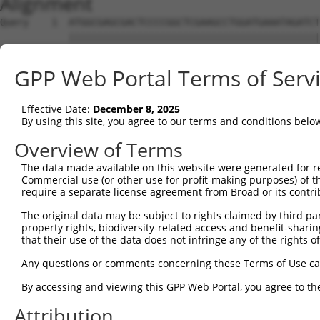
Alignment
Query    1  ATGGCGAGCGACTCCCCGGCTCGAAGCCTGGATGAAATAGATCTCTCGGCTCTGAGGGACCCCGCAGGGATCTT  74
            ||||||||||||||||||||||||||||||||||||||||||||||||||||||||||||||||||||||||||
Sbjct    1  ATGGCGAGCGACTCCCCGGCTCGAAGCCTGGATGAAATAGATCTCTCGGCTCTGAGGGACCCCGCAGGGATCTT  74

Query   75  TGAATTGGTGGAACTTGTTGGAAATGGAACATACGGGCAAGTTTATAAGGGTCGTCATGTCAAAACGGGCCAGC  148
            ||||||||||||||||||||||||||||||||||||||||||||||||||||||||||||||||||||||||||
Sbjct   75  TGAATTGGTGGAACTTGTTGGAAATGGAACATACGGGCAAGTTTATAAGGGTCGTCATGTCAAAACGGGCCAGC  148

Query  149  TTGCAGCCATCAAGGTTATGGATGTCACAGGGGATGAAGAGGAAGAAATCAAACAAGAAATTAACATGTTGAAG  222
            ||||||||||||||||||||||||||||||||||||||||||||||||||||||||||||||||||||||||||
Sbjct  149  TTGCAGCCATCAAGGTTATGGATGTCACAGGGGATGAAGAGGAAGAAATCAAACAAGAAATTAACATGTTGAAG  222

Query  223  AAATATTCTCATCACCGGAATATTGCTACATACTATGGTGCTTTTATCAAAAAGAACCCACCAGGCATGGATGA  296
            ||||||||||||||||||||||||||||||||||||||||||||||||||||||||||||||||||||||||||
Sbjct  223  AAATATTCTCATCACCGGAATATTGCTACATACTATGGTGCTTTTATCAAAAAGAACCCACCAGGCATGGATGA  296

Query  297  CCAACTTTGGTTGGTGATGGAGTTTTGTGGTGCTGGCTCTGTCACCGACCTGATCAAGAACACAAAAGGTAACA  370
            ||||||||||||||||||||||||||||||||||||||||||||||||||||||||||||||||||||||||||
Sbjct  297  CCAACTTTGGTTGGTGATGGAGTTTTGTGGTGCTGGCTCTGTCACCGACCTGATCAAGAACACAAAAGGTAACA  370

Query  371  CGTTGAAAGAGGAGTGGATTGCATACATCTGCAGGGAAATCTTACGGGGGCTGAGTCACCTGCACCAGCATAAA  444
            ||||||||||||||||||||||||||||||||||||||||||||||||||||||||||||||||||||||||||
Sbjct  371  CGTTGAAAGAGGAGTGGATTGCATACATCTGCAGGGAAATCTTACGGGGGCTGAGTCACCTGCACCAGCATAAA  444

Query  445  GTGATTCATCGAGATATTAAAGGGCAAAATGTCTTGCTGACTGAAAATGCAGAAGTTAAACTAGTGGACTTTGG  518
            ||||||||||||||||||||||||||||||||||||||||||||||||||||||||||||||||||||||||||
Sbjct  445  GTGATTCATCGAGATATTAAAGGGCAAAATGTCTTGCTGACTGAAAATGCAGAAGTTAAACTAGTGGACTTTGG  518

Query  519  AGTCAGTGCTCAGCTTGATCGAACAGTGGGCAGGAGGAATACTTTCATTGGAACTCCCTACTGGATGGCACCAG  592
            ||||||||||||||||||||||||||||||||||||||||||||||||||||||||||||||||||||||||||
Sbjct  519  AGTCAGTGCTCAGCTTGATCGAACAGTGGGCAGGAGGAATACTTTCATTGGAACTCCCTACTGGATGGCACCAG  592

Query  593  AAGTTATTGCCTGTGATGAAAACCCAGATGCCACATATGATTTCAAGAGTGACTTGTGGTCTTTGGGTATCACC  666
            ||||||||||||||||||||||||||||||||||||||||||||||||||||||||||||||||||||||||||
Sbjct  593  AAGTTATTGCCTGTGATGAAAACCCAGATGCCACATATGATTTCAAGAGTGACTTGTGGTCTTTGGGTATCACC  666

Query  667  GCCATTGAAATGGCAGAAGGTGCTCCCCCTCTCTGTGACATGCACCCCATGAGAGCTCTCTTCCTCATCCCCCG  740
            ||||||||||||||||||||||||||||||||||||||||||||||||||||||||||||||||||||||||||
Sbjct  667  GCCATTGAAATGGCAGAAGGTGCTCCCCCTCTCTGTGACATGCACCCCATGAGAGCTCTCTTCCTCATCCCCCG  740

Query  741  GAACCCAGCGCCTCGGCTGAAGTCTAAGAAGTGGTCAAAAAAATTCCAGTCATTTATTGAGAGCTGCTTGGTAA  814
            ||||||||||||||||||||||||||||||||||||||||||||||||||||||||||||||||||||||||||
Sbjct  741  GAACCCAGCGCCTCGGCTGAAGTCTAAGAAGTGGTCAAAAAAATTCCAGTCATTTATTGAGAGCTGCTTGGTAA  814

Query  815  AGAATCACAGCCAGCGACCAGCAACAGAACAATTGATGAAGCATCCATTTATACGAGACCAACCTAATGAGCGA  888
            ||||||||||||||||||||||||||||||||||||||||||||||||||||||||||||||||||||||||||
Sbjct  815  AGAATCACAGCCAGCGACCAGCAACAGAACAATTGATGAAGCATCCATTTATACGAGACCAACCTAATGAGCGA  888

Query  889  CAGGTCCGCATTCAACTCAAGGACCATATTGATAGAACAAAGAAGAAGCGAGGAGAAAAAGATGAGACAGAGTA  962
            ||||||||||||||||||||||||||||||||||||||||||||||||||||||||||||||||||||||||||
Sbjct  889  CAGGTCCGCATTCAACTCAAGGACCATATTGATAGAACAAAGAAGAAGCGAGGAGAAAAAGATGAGACAGAGTA  962

Query  963  TGAGTACAGTGGAAGTGAGGAAGAAGAGGAGGAGAATGACTCAGGAGAGCCCAGCTCCATCCTGAATCTGCCAG  1036
            ||||||||||||||||||||||||||||||||||||||||||||||||||||||||||||||||||||||||||
Sbjct  963  TGAGTACAGTGGAAGTGAGGAAGAAGAGGAGGAGAATGACTCAGGAGAGCCCAGCTCCATCCTGAATCTGCCAG  1036

Query 1037  GGGAGTCGACGCTGCGGAGGGACTTTCTGAGGCTGCAGCTGGCCAACAAGGAGCGTTCTGAGGCCCTACGGAGG  1110
            ||||||||||||||||||||||||||||||||||||||||||||||||||||||||||||||||||||||||||
Sbjct 1037  GGGAGTCGACGCTGCGGAGGGACTTTCTGAGGCTGCAGCTGGCCAACAAGGAGCGTTCTGAGGCCCTACGGAGG  1110

Query 1111  CAGCAGCTGGAGCAGCAGCAGCGGGAGAATGAGGAGCACAAGCGGCAGCTGCTGGCCGAGCGTCAGAAGCGCAT  1184
            ||||||||||||||||||||||||||||||||||||||||||||||||||||||||||||||||||||||||||
Sbjct 1111  CAGCAGCTGGAGCAGCAGCAGCGGGAGAATGAGGAGCACAAGCGGCAGCTGCTGGCCGAGCGTCAGAAGCGCAT  1184

Query 1185  CGAGGAGCAGAAAGAGCAGAGGCGGCGGCTGGAGGAGCAACAAAGGCGAGAGAAGGAGCTGCGGAAGCAGCAGG  1258
            ||||||||||||||||||||||||||||||||||||||||||||||||||||||||||||||||||||||||||
Sbjct 1185  CGAGGAGCAGAAAGAGCAGAGGCGGCGGCTGGAGGAGCAACAAAGGCGAGAGAAGGAGCTGCGGAAGCAGCAGG  1258

Query 1259  AGAGGGAGCAGCGCCGGCACTATGAGGAGCAGATGCGCCGGGAGGAGGAGAGGAGGCGTGCGGAGCATGAACA-  1331
            ||||||||||||||||||||||||||||||||||||||||||||||||||||||||||||||||||||||||| 
Sbjct 1259  AGAGGGAGCAGCGCCGGCACTATGAGGAGCAGATGCGCCGGGAGGAGGAGAGGAGGCGTGCGGAGCATGAACAG  1332

Query 1332  --------------------------------------------------------------------------  1331
                                                                                      
Sbjct 1333  GAATACATCAGGCGACAGTTAGAGGAGGAGCAGAGACAGTTAGAGATCTTGCAGCAGCAGCTACTGCATGAACA  1406

Query 1332  ------------GGAATATAAGCGCAAACAATTGGAAGAACAGAGACAAGCAGAAAGACTGCAGAGGCAGCTAA  1393
                        ||||||||||||||||||||||||||||||||||||||||||||||||||||||||||||||
Sbjct 1407  AGCTCTACTTCTGGAATATAAGCGCAAACAATTGGAAGAACAGAGACAAGCAGAAAGACTGCAGAGGCAGCTAA  1480

Query 1394  AGCAAGAAAGAGACTACTTAGTTTCCCTTCAGCATCAGCGGCAGGAGCAGAGGCCTGTGGAGAAGAAGCCACTG  1467
            ||||||||||||||||||||||||||||||||||||||||||||||||||||||||||||||||||||||||||
Sbjct 1481  AGCAAGAAAGAGACTACTTAGTTTCCCTTCAGCATCAGCGGCAGGAGCAGAGGCCTGTGGAGAAGAAGCCACTG  1554

Query 1468  TACCATTACAAAGAAGGAATGAGTCCTAGTGAGAAGCCAGCATGGGCCAAGGAGGTAGAAGAACGGTCAAGGCT  1541
            ||||||||||||||||||||||||||||||||||||||||||||||||||||                      
Sbjct 1555  TACCATTACAAAGAAGGAATGAGTCCTAGTGAGAAGCCAGCATGGGCCAAGG----------------------  1606

Query 1542  CAACCGGCAAAGTTCCCCTGCCATGCCTCACAAGGTTGCCAACAGGATATCTGACCCCAACCTGCCCCCAAGGT  1615
                                                                                      
Sbjct 1607  ------------------------------
GPP Web Portal Terms of Serv
Effective Date:
December 8, 2025
By using this site, you agree to our terms and conditions belo
Overview of Terms
The data made available on this website were generated for r
Commercial use (or other use for profit-making purposes) of t
require a separate license agreement from Broad or its contri
The original data may be subject to rights claimed by third part
property rights, biodiversity-related access and benefit-sharing 
that their use of the data does not infringe any of the rights of
Any questions or comments concerning these Terms of Use c
By accessing and viewing this GPP Web Portal, you agree to th
Attribution