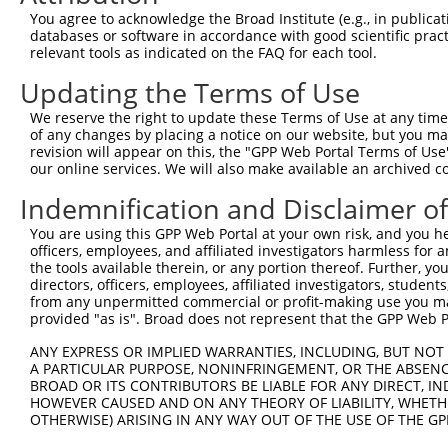
You agree to acknowledge the Broad Institute (e.g., in publicati
databases or software in accordance with good scientific pra
relevant tools as indicated on the FAQ for each tool.
Updating the Terms of Use
We reserve the right to update these Terms of Use at any time.
of any changes by placing a notice on our website, but you ma
revision will appear on this, the "GPP Web Portal Terms of Use
our online services. We will also make available an archived 
Indemnification and Disclaimer o
You are using this GPP Web Portal at your own risk, and you he
officers, employees, and affiliated investigators harmless for
the tools available therein, or any portion thereof. Further, yo
directors, officers, employees, affiliated investigators, students,
from any unpermitted commercial or profit-making use you mak
provided "as is". Broad does not represent that the GPP Web Por
ANY EXPRESS OR IMPLIED WARRANTIES, INCLUDING, BUT NOT 
A PARTICULAR PURPOSE, NONINFRINGEMENT, OR THE ABSENCE
BROAD OR ITS CONTRIBUTORS BE LIABLE FOR ANY DIRECT, IN
HOWEVER CAUSED AND ON ANY THEORY OF LIABILITY, WHETHER
OTHERWISE) ARISING IN ANY WAY OUT OF THE USE OF THE GP