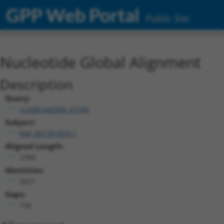
GPP Web Portal
Public Site
Nucleotide Global Alignment
Description
Query:
ccsbBroad304_07245
Subject:
NM_001351853.1
Aligned Length:
2784
Identities:
2621
Gaps:
156