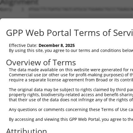
Alignment
Query    1  ATGGCTTCTGATGCTAGTCATGCGCTGGAAGCTGCCCTGGAGCAAATGGACGGGATCATTGCAGGCACTAAAAC  74
            ||||||||||||||||||||||||||||||||||||||||||||||||||||||||||||||||||||||||||
Sbjct    1  ATGGCTTCTGATGCTAGTCATGCGCTGGAAGCTGCCCTGGAGCAAATGGACGGGATCATTGCAGGCACTAAAAC  74

Query   75  AGGTGCAGATCTTAGTGATGGTACTTGTGAGCCTGGACTGGCTTCCCCGGCCTCCTACATGAACCCCTTCCCGG  148
            ||||||||||||||||||||||||||||||||||||||||||||||||||||||||||||||||||||||||||
Sbjct   75  AGGTGCAGATCTTAGTGATGGTACTTGTGAGCCTGGACTGGCTTCCCCGGCCTCCTACATGAACCCCTTCCCGG  148

Query  149  TGCTCCATCTCATCGAGGACTTGAGGCTGGCCTTGGAGATGCTGGAGCTTCCTCAGGAGAGAGCAGCCCTCCTG  222
            ||||||||||||||||||||||||||||||||||||||||||||||||||||||||||||||||||||||||||
Sbjct  149  TGCTCCATCTCATCGAGGACTTGAGGCTGGCCTTGGAGATGCTGGAGCTTCCTCAGGAGAGAGCAGCCCTCCTG  222

Query  223  AGCCAGATCCCTGGCCCAACAGCTGCCTACATAAAGGAATGGTTTGAAGAGAGCTTGTCCCAGGTAAACCACCA  296
            ||||||||||||||||||||||||||||||||||||||||||||||||||||||||||||||||||||||||||
Sbjct  223  AGCCAGATCCCTGGCCCAACAGCTGCCTACATAAAGGAATGGTTTGAAGAGAGCTTGTCCCAGGTAAACCACCA  296

Query  297  CAGTGCTGCTAGTAATGAAACCTACCAGGAACGCTTGGCACGTCTAGAAGGGGATAAGGAGTCCCTCATATTGC  370
            ||||||||||||||||||||||||||||||||||||||||||||||||||||||||||||||||||||||||||
Sbjct  297  CAGTGCTGCTAGTAATGAAACCTACCAGGAACGCTTGGCACGTCTAGAAGGGGATAAGGAGTCCCTCATATTGC  370

Query  371  AGGTGAGTGTCATCACAGACCAAGTAGAAGCCCAGGGAGAAAAGATTCGAGACCTGGAAGTGTGTCTGGAAGGA  444
            |||||||||||.||||||||||||||||||||||||||||||||||||||||||||||||||||||||||||||
Sbjct  371  AGGTGAGTGTCCTCACAGACCAAGTAGAAGCCCAGGGAGAAAAGATTCGAGACCTGGAAGTGTGTCTGGAAGGA  444

Query  445  CACCAGGTGAAACTCAATGCTGCTGAAGAGATGCTTCAACAGGAGCTGCTAAGCCGCACATCTCTTGAGACCCA  518
            ||||||||||||||||||||||||||||||||||||||||||||||||||||||||||||||||||||||||||
Sbjct  445  CACCAGGTGAAACTCAATGCTGCTGAAGAGATGCTTCAACAGGAGCTGCTAAGCCGCACATCTCTTGAGACCCA  518

Query  519  GAAGCTCGATCTGATGACTGAAGTGTCTGAGCTGAAGCTCAAGCTGGTTGGCATGGAGAAGGAGCAGAGAGAGC  592
            ||||||||||||||||||||||||||||||||||||||||||||||||||||||||||||||||||||||||||
Sbjct  519  GAAGCTCGATCTGATGACTGAAGTGTCTGAGCTGAAGCTCAAGCTGGTTGGCATGGAGAAGGAGCAGAGAGAGC  592

Query  593  AGGAGGAGAAGCAGAGAAAAGCAGAGGAGTTACTGCAAGAGCTCAGGCACCTCAAAATCAAAGTGGAAGAGTTG  666
            ||||||||||||||||||||||||||||||||||||||||||||||||||||||||||||||||||||||||||
Sbjct  593  AGGAGGAGAAGCAGAGAAAAGCAGAGGAGTTACTGCAAGAGCTCAGGCACCTCAAAATCAAAGTGGAAGAGTTG  666

Query  667  GAAAATGAAAGGAATCAGTATGAATGGAAGCTAAAGGCCACTAAGGCTGAAGTCGCCCAGCTGCAAGAACAGGT  740
            ||||||||||||||||||||||||||||||||||||||||||||||||||||||||||||||||||||||||||
Sbjct  667  GAAAATGAAAGGAATCAGTATGAATGGAAGCTAAAGGCCACTAAGGCTGAAGTCGCCCAGCTGCAAGAACAGGT  740

Query  741  GGCCCTGAAAGATGCAGAAATTGAGCGTCTGCACAGCCAGCTCTCCCGGACAGCAGCTCTCCACAGTGAGAGTC  814
            ||||||||||||||||||||||||||||||||||||||||||||||||||||||||||||||||||||||||||
Sbjct  741  GGCCCTGAAAGATGCAGAAATTGAGCGTCTGCACAGCCAGCTCTCCCGGACAGCAGCTCTCCACAGTGAGAGTC  814

Query  815  ACACAGAGAGAGACCAAGAAATTCAACGTCTGAAAATGGGGATGGAAACTTTGCTGCTTGCCAATGAAGATAAG  888
            ||||||||||||||||||||||||||||||||||||||||||||||||||||||||||||||||||||||||||
Sbjct  815  ACACAGAGAGAGACCAAGAAATTCAACGTCTGAAAATGGGGATGGAAACTTTGCTGCTTGCCAATGAAGATAAG  888

Query  889  GACCGTCGGATAGAGGAGCTTACGGGGCTGTTAAACCAGTACCGGAAGGTAAAGGAGATTGTGATGGTCACTCA  962
            ||||||||||||||||||||||||||||||||||||||||||||||||||||||||||||||||||||||||||
Sbjct  889  GACCGTCGGATAGAGGAGCTTACGGGGCTGTTAAACCAGTACCGGAAGGTAAAGGAGATTGTGATGGTCACTCA  962

Query  963  AGGGCCTTCGGAGAGAACTCTCTCAATCAATGAAGAAGAACCGGAGGGAGGTTTCAGCAAGTGGAACGCTACAA  1036
            ||||||||||||||||||||||||||||||||||||||||||||||||||||||||||||||||||||||||||
Sbjct  963  AGGGCCTTCGGAGAGAACTCTCTCAATCAATGAAGAAGAACCGGAGGGAGGTTTCAGCAAGTGGAACGCTACAA  1036

Query 1037  ATAAGGACCCTGAAGAATTATTTAAACAAGAGATGCCTCCAAGATGTAGCTCTCCTACAGTGGGGCCACCTCCA  1110
            ||||||||||||||||||||||||||||||||||||||||||||||||||||||||||||||||||||||||||
Sbjct 1037  ATAAGGACCCTGAAGAATTATTTAAACAAGAGATGCCTCCAAGATGTAGCTCTCCTACAGTGGGGCCACCTCCA  1110

Query 1111  TTGCCACAGAAATCACTGGAAACCAGGGCTCAGAAAAAGCTCTCTTGTAGTCTAGAAGACTTGAGAAGTGAATC  1184
            ||||||||||||||||||||||||||||||||||||||||||||||||||||||||||||||||||||||||||
Sbjct 1111  TTGCCACAGAAATCACTGGAAACCAGGGCTCAGAAAAAGCTCTCTTGTAGTCTAGAAGACTTGAGAAGTGAATC  1184

Query 1185  TGTGGATAAGTGTATGGATGGGAACCAGCCCTTCCCGGTGTTAGAACCCAAGGACAGCCCTTTCTTGGCGGAGC  1258
            ||||||||||||||||||||||||||||||||||||||||||||||||||||||||||||||||||||||||||
Sbjct 1185  TGTGGATAAGTGTATGGATGGGAACCAGCCCTTCCCGGTGTTAGAACCCAAGGACAGCCCTTTCTTGGCGGAGC  1258

Query 1259  ACAAATATCCCACTTTACCTGGGAAGCTTTCAGGAGCCACGCCCAATGGAGAGGCTGCCAAATCTCCTCCCACC  1332
            ||||||||||||||||||||||||||||||||||||||||||||||||||||||||||||||||||||||||||
Sbjct 1259  ACAAATATCCCACTTTACCTGGGAAGCTTTCAGGAGCCACGCCCAATGGAGAGGCTGCCAAATCTCCTCCCACC  1332

Query 1333  ATCTGCCAGCCTGACGCCACGGGGAGCAGCCTGCTGAGGCTGA-------------------------------  1375
            |||||||||||||||||||||||||||||||||||||||||||                               
Sbjct 1333  ATCTGCCAGCCTGACGCCACGGGGAGCAGCCTGCTGAGGCTGAATCGTGGCCGGAGTGTCAGTGCCCCCGTATT  1406

Query 1376  --GAGACACAGAAAGTGGCTGGGATGACACTGCTGTGGTCAATGACCTCTCATCCACATCATCGGGCACTGAAT  1447
              ||||||||||||||||||||||.|||||||||||||||||||||||||||||||||||||||||||||||||
Sbjct 1407  AGGAGACACAGAAAGTGGCTGGGACGACACTGCTGTGGTCAATGACCTCTCATCCACATCATCGGGCACTGAAT  1480

Query 1448  CAGGTCCTCAGTCTCCTCTGACACCAGATGGTAAACGGAATCCCAAAGGCATTAAGAAGTTCTGGGGAAAAATC  1521
            ||||||||||||||||||||||||||||||||||||||||||||||||||||||||||||||||||||||||||
Sbjct 1481  CAGGTCCTCAGTCTCCTCTGACACCAGATGGTAAACGGAATCCCAAAGGCATTAAGAAGTTCTGGGGAAAAATC  1554

Query 1522  CGAAGAACTCAGTCAGGAAATTTCTACACTGACACGCTGGGGATGGCAGAGTTTCGACGAGGTGGGCTCCGGGC  1595
            ||||||||||||||||||||||||||||||||||||||||||||||||||||||||||||||||||||||||||
Sbjct 1555  CGAAGAACTCAGTCAGGAAATTTCTACACTGACACGCTGGGGATGGCAGAGTTTCGACGAGGTGGGCTCCGGGC  1628

Query 1596  AACCGCAGGGCCAAGACTCTCTAGGACCAGGGACTCCAAGGGACAGAAAAGTGACGCCAATGCCCCCTTTGCCC  1669
            ||||||||||||||||||||||||||||||||||||||||||||||||||||||||||||||||||||||||||
Sbjct 1629  AACCGCAGGGCCAAGACTCTCTAGGACCAG
GPP Web Portal Terms of Serv
Effective Date:
December 8, 2025
By using this site, you agree to our terms and conditions belo
Overview of Terms
The data made available on this website were generated for r
Commercial use (or other use for profit-making purposes) of t
require a separate license agreement from Broad or its contri
The original data may be subject to rights claimed by third part
property rights, biodiversity-related access and benefit-sharing 
that their use of the data does not infringe any of the rights of
Any questions or comments concerning these Terms of Use c
By accessing and viewing this GPP Web Portal, you agree to th
Attribution