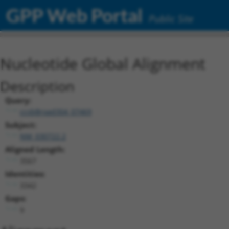
GPP Web Portal
Public Site
Nucleotide Global Alignment
Description
Query:
ccsbBroad304_07469
Subject:
NM_030722.2
Aligned Length:
3567
Identities:
3342
Gaps:
9