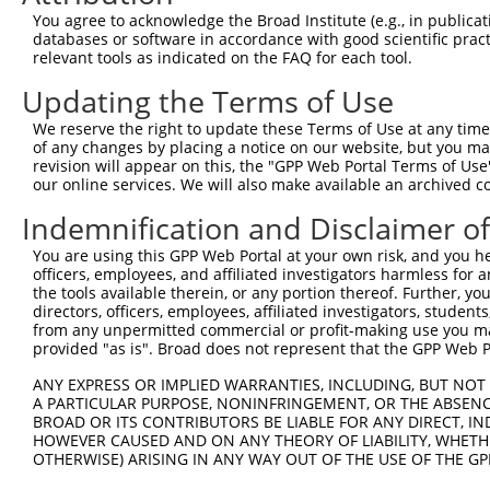
You agree to acknowledge the Broad Institute (e.g., in publicati
databases or software in accordance with good scientific pra
relevant tools as indicated on the FAQ for each tool.
Updating the Terms of Use
We reserve the right to update these Terms of Use at any time.
of any changes by placing a notice on our website, but you ma
revision will appear on this, the "GPP Web Portal Terms of Use
our online services. We will also make available an archived 
Indemnification and Disclaimer o
You are using this GPP Web Portal at your own risk, and you he
officers, employees, and affiliated investigators harmless for
the tools available therein, or any portion thereof. Further, yo
directors, officers, employees, affiliated investigators, students,
from any unpermitted commercial or profit-making use you mak
provided "as is". Broad does not represent that the GPP Web Por
ANY EXPRESS OR IMPLIED WARRANTIES, INCLUDING, BUT NOT 
A PARTICULAR PURPOSE, NONINFRINGEMENT, OR THE ABSENCE
BROAD OR ITS CONTRIBUTORS BE LIABLE FOR ANY DIRECT, IN
HOWEVER CAUSED AND ON ANY THEORY OF LIABILITY, WHETHER
OTHERWISE) ARISING IN ANY WAY OUT OF THE USE OF THE GP