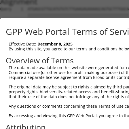
Alignment
Query    1  ATGAGCGTTGCATGTGTCTTGAAGAGAAAAGCAGTGCTTTGGCAGGACTCTTTCAGCCCCCACCTGAAACATCA  74
            ||||||||||||||||||||||||||||||||||||||||||||||||||||||||||||||||||||||||||
Sbjct    1  ATGAGCGTTGCATGTGTCTTGAAGAGAAAAGCAGTGCTTTGGCAGGACTCTTTCAGCCCCCACCTGAAACATCA  74

Query   75  CCCTCAAGAACCAGCTAATCCCAACATGCCTGTTGTTTTGACATCTGGAACAGGGTCGCAAGCGCAGCCACAAC  148
            ||||||||||||||||||||||||||||||||||||||||||||||||||||||||||||||||||||||||.|
Sbjct   75  CCCTCAAGAACCAGCTAATCCCAACATGCCTGTTGTTTTGACATCTGGAACAGGGTCGCAAGCGCAGCCACAGC  148

Query  149  CAGCTGCAAATCAGGCTCTTGCAGCTGGGACTCACTCCAGCCCTGTCCCAGGATCTATAGGAGTTGCAGGCCGT  222
            ||||||||||||||||||||||||||||.||.|||||||||||||||||||||||.||||||||||||||||||
Sbjct  149  CAGCTGCAAATCAGGCTCTTGCAGCTGGAACACACTCCAGCCCTGTCCCAGGATCCATAGGAGTTGCAGGCCGT  222

Query  223  TCCCAGGACGACGCTATGGTGGACTACTTCTTTCAGAGGCAGCATGGTGAGCAGCTTGGGGGAGGAGGAAGTGG  296
            ||||||||||||||||||||||||||||||||||||||||||||||||||||||||||||||||||||||||||
Sbjct  223  TCCCAGGACGACGCTATGGTGGACTACTTCTTTCAGAGGCAGCATGGTGAGCAGCTTGGGGGAGGAGGAAGTGG  296

Query  297  AGGAGGCGGCTATAATAATAGCAAACATCGATGGCCTACTGGGGATAACATTCATGCAGAACATCAGGTGCGTT  370
            .||||||||||||||||.|||||||||||||||||||||.|||||||||||||||||||||||.|||||.||.|
Sbjct  297  TGGAGGCGGCTATAATACTAGCAAACATCGATGGCCTACAGGGGATAACATTCATGCAGAACACCAGGTACGCT  370

Query  371  CCATGGATGAACTGAATCATGATTTTCAAGCACTTGCTCTGGAGGGAAGAGCGATGGGAGAGCAGCTCTTGCCA  444
            |.|||||||||.|||||||||||||||||||||||||||||||.||.|||||.|||||.|||||||||||||||
Sbjct  371  CTATGGATGAATTGAATCATGATTTTCAAGCACTTGCTCTGGAAGGGAGAGCTATGGGCGAGCAGCTCTTGCCA  444

Query  445  GGTAAAAAGTTTTGGGAAACAGATGAATCCAGCAAAGATGGACCAAAAGGAATATTCCTGGGTGATCAATGGCG  518
            ||||||||||||||||||||||||||||||||||||||||||||||||||||||||||||||||||||||||||
Sbjct  445  GGTAAAAAGTTTTGGGAAACAGATGAATCCAGCAAAGATGGACCAAAAGGAATATTCCTGGGTGATCAATGGCG  518

Query  519  AGACAGTGCCTGGGGAACATCAGATCATTCAGTTTCCCAGCCAATCATGGTGCAGAGAAGACCTGGTCAGAGTT  592
            ||||||||||||||||||||||||||||||||||||||||||||||||||||||||||||||||||||||||||
Sbjct  519  AGACAGTGCCTGGGGAACATCAGATCATTCAGTTTCCCAGCCAATCATGGTGCAGAGAAGACCTGGTCAGAGTT  592

Query  593  TCCATGTGAACAGTGAGGTCAATTCTGTACTGTCCCCACGATCGGAGAGTGGGGGACTAGGCGTTAGCATGGTG  666
            ||||||||||||||||||||||||||||||||||||||||.|||||||||||||||||||||||||||||||||
Sbjct  593  TCCATGTGAACAGTGAGGTCAATTCTGTACTGTCCCCACGGTCGGAGAGTGGGGGACTAGGCGTTAGCATGGTG  666

Query  667  GAGTATGTGTTGAGCTCATCCCCGGGCGATTCCTGTCTAAGAAAAGGAGGATTTGGCCCAAGGGATGCAGACAG  740
            |||||||||||||||||||||||||||||.||||||||||||||||||||||||||||||||||||||||||||
Sbjct  667  GAGTATGTGTTGAGCTCATCCCCGGGCGACTCCTGTCTAAGAAAAGGAGGATTTGGCCCAAGGGATGCAGACAG  740

Query  741  TGATGAAAACGACAAAGGTGAAAAGAAGAACAAGGGTACGTTTGATGGAGATAAGCTAGGAGATTTGAAGGAGG  814
            ||||||||||||||||||||||||||||||||||||||||||||||||||||||||||||||||||||||||||
Sbjct  741  TGATGAAAACGACAAAGGTGAAAAGAAGAACAAGGGTACGTTTGATGGAGATAAGCTAGGAGATTTGAAGGAGG  814

Query  815  AGGGTGATGTGATGGACAAGACCAATGGTTTACCAGTGCAGAATGGGATTGATGCAGACGTCAAAGATTTTAGC  888
            ||||.||||||||||||||||||||||||||.||||||||||||||||||||||||||||||||||||||||||
Sbjct  815  AGGGAGATGTGATGGACAAGACCAATGGTTTGCCAGTGCAGAATGGGATTGATGCAGACGTCAAAGATTTTAGC  888

Query  889  CGTACCCCTGGTAATTGCCAGAACTCTGCTAATGAAGTGGATCTTCTGGGTCCAAACCAGAATGGTTCTGAGGG  962
            ||||||||||||||||||||||||||||||||||||||||||||||||||||||||||||||||||||||||||
Sbjct  889  CGTACCCCTGGTAATTGCCAGAACTCTGCTAATGAAGTGGATCTTCTGGGTCCAAACCAGAATGGTTCTGAGGG  962

Query  963  CTTAGCCCAGCTGACCAGCACCAATGGTGCCAAGCCTGTGGAGGATTTCTCCAACATGGAGTCCCAGAGTGTCC  1036
            ||||||||||||||||||||||||||||||||||||||||||||||||||||||||||||||||||||||||||
Sbjct  963  CTTAGCCCAGCTGACCAGCACCAATGGTGCCAAGCCTGTGGAGGATTTCTCCAACATGGAGTCCCAGAGTGTCC  1036

Query 1037  CCTTGGACCCCATGGAACATGTGGGCATGGAGCCTCTTCAGTTTGATTATTCAGGCACGCAGGTACCTGTGGAC  1110
            |||||||||||||||||||||||||||||||||||||.||||||||||||||||||||||||||||||||||||
Sbjct 1037  CCTTGGACCCCATGGAACATGTGGGCATGGAGCCTCTGCAGTTTGATTATTCAGGCACGCAGGTACCTGTGGAC  1110

Query 1111  TCAGCAGCAGCAACTGTGGGACTTTTTGACTACAATTCTCAACAACAGCTGTTCCAAAGACCTAATGCGCTTGC  1184
            ||.|||||||||||||||||||||||||||||||||||||||||||||||.|||||||||||.|||||.|||||
Sbjct 1111  TCTGCAGCAGCAACTGTGGGACTTTTTGACTACAATTCTCAACAACAGCTATTCCAAAGACCCAATGCACTTGC  1184

Query 1185  TGTCCAGCAGTTGACAGCTGCTCAGCAGCAGCAGTATGCACTGGCAGCTGCTCATCAGCCGCACATC---GGTT  1255
            |||.|||||||||||||||||.||||||||||||||||||||.|||||.||.||.|||||.||||||   ||||
Sbjct 1185  TGTTCAGCAGTTGACAGCTGCCCAGCAGCAGCAGTATGCACTTGCAGCAGCCCACCAGCCTCACATCGCAGGTT  1258

Query 1256  TAGCTCCCGCTGCGTTTGTCCCCAATCCATACATCATCAGCGCTGCTCCCCCAGGGACGGACCCCTACACAGCT  1329
            |||||||||||||||||||||||||.||||||||||||||||||||||||||||||||||||||||||||||||
Sbjct 1259  TAGCTCCCGCTGCGTTTGTCCCCAACCCATACATCATCAGCGCTGCTCCCCCAGGGACGGACCCCTACACAGCT  1332

Query 1330  GGATTGGCTGCAGCAGCGACACTAGGCCCAGCTGTGGTCCCTCACCAGTATTATGGAGTTACTCCCTGGGGAGT  1403
            |||||||||||||||||||||||.|||||||||||||||||||||||.|||||||||||.||.||.|||||.||
Sbjct 1333  GGATTGGCTGCAGCAGCGACACTCGGCCCAGCTGTGGTCCCTCACCAATATTATGGAGTCACGCCATGGGGTGT  1406

Query 1404  CTACCCTGCCAGTCTTTTCCAGCAGCAAGCTGCCGCTGCCGCTGCAGCAACTAATTCAGCTAATCAACAGACCA  1477
            |||||||||||||||.|||||||||||.||.||.||.||.||.|||||.||.||.||.||||.|||.||||.|.
Sbjct 1407  CTACCCTGCCAGTCTCTTCCAGCAGCAGGCAGCTGCAGCTGCAGCAGCTACAAACTCTGCTACTCAGCAGAGCG  1480

Query 1478  CCCCACAGGCTCAGCAAGGACAGCAGCAGGTTCTCCGTGGAGGAGCCAGCCAACGTCCTTTGACCCCAAACCAG  1551
            |.||.|||||.|||||.|||||||||||||||||.|||||||||||.|||||||||||||||||||||||.|||
Sbjct 1481  CTCCGCAGGCCCAGCAGGGACAGCAGCAGGTTCTTCGTGGAGGAGCTAGCCAACGTCCTTTGACCCCAAATCAG  1554

Query 1552  AACCAGCAGGGACAGCAAACGGATCCCCTTGTGGCAGCTGCAGCAGTGAATTCTGCCCTTGCATTTGGACAAGG  1625
            ||||||||||||||.|||||.|||||||||||.|||||||||||||||||||||||.|||||.|||||||||||
Sbjct 1555  AACCAGCAGGGACAACAAACAGATCCCCTTGTAGCAGCTGCAGCAGTGAATTCTGCTCTTGCCTTTGGACAAGG  1628

Query 1626  TCTGGCAGCAGGCATGCCAGGTTATCCGGTGTTGGCTCCTGCTGCTTACTATGACCAAACTGGTGCCCTTGTAG  1699
            ..||||.|||||.||||||||||||||.||.|||||.|||||||||||||||||||||||||||||||||||.|
Sbjct 1629  ATTGGCTGCAGGTATGCCAGGTTATCCAGT
GPP Web Portal Terms of Serv
Effective Date:
December 8, 2025
By using this site, you agree to our terms and conditions belo
Overview of Terms
The data made available on this website were generated for r
Commercial use (or other use for profit-making purposes) of t
require a separate license agreement from Broad or its contri
The original data may be subject to rights claimed by third part
property rights, biodiversity-related access and benefit-sharing 
that their use of the data does not infringe any of the rights of
Any questions or comments concerning these Terms of Use c
By accessing and viewing this GPP Web Portal, you agree to th
Attribution