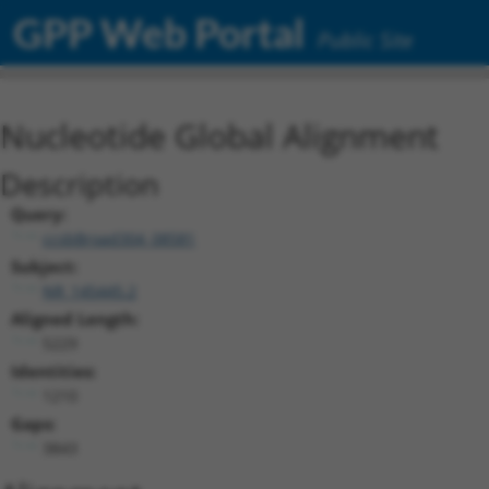
GPP Web Portal
Public Site
Nucleotide Global Alignment
Description
Query:
ccsbBroad304_08581
Subject:
NR_145445.2
Aligned Length:
5229
Identities:
1210
Gaps:
3843