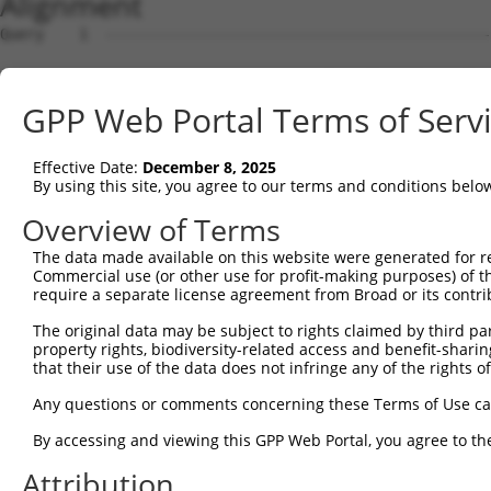
Alignment
Query    1  --------------------------------------------------------------------------  0
                                                                                      
Sbjct    1  AGACGCGCGCAAACCCGGAAGCAGATCGCGTGGAGTGAAGGTCCCTCAGCGGCGCGATTGACATCTAAAGACTC  74

Query    1  ------------------------------------------------ATGGCTCTTCCTCAGGGTCTACTGAC  26
                                                            |||||||||||||||||||||.||||
Sbjct   75  TTGGTACATGAGGAAGAAACCCGGAAAAGGAAAGCAGAGGAGTCAGGGATGGCTCTTCCTCAGGGTCTATTGAC  148

Query   27  ATTCAGGGATGTGGCCATAGAATTCTCTCAGGAGGAGTGGAAATGCCTGGACCCTGCTCAGAGGACTCTATACA  100
            ||||||||||||||||||||||||||||||||||||||||||||||||||||||||||||||||||||||||||
Sbjct  149  ATTCAGGGATGTGGCCATAGAATTCTCTCAGGAGGAGTGGAAATGCCTGGACCCTGCTCAGAGGACTCTATACA  222

Query  101  GAGACGTGATGCTGGAGAATTATAGGAACCTGGTCTCCCTGGATACCTCTTCCAAATGCATGATGAAGATGTTC  174
            |.||||||||||||||||||||||||||||||||||||||||.||.||||||||||||||..||||||..||||
Sbjct  223  GGGACGTGATGCTGGAGAATTATAGGAACCTGGTCTCCCTGGGTATCTCTTCCAAATGCACAATGAAGGAGTTC  296

Query  175  TCATCAACAGGACAAGGCAATACAGAAGTGGTCCACACAGGGACATTGCAAATACATGCAAGTCATCACATTGG  248
            ||||||||||.|||||||||||||||||||.|||||||||||||||||||||.|||||.|.|||||||||||||
Sbjct  297  TCATCAACAGCACAAGGCAATACAGAAGTGATCCACACAGGGACATTGCAAAGACATGAACGTCATCACATTGG  370

Query  249  AGATACTTGCTTCCAGGAAATTGAGAAAGATATTCATGACTTTGTGTTTCAGTGGCAAGAAAATGAAACAAATG  322
            ||||..||.||||||||||||||||||||||||||||.||||||.||||||||||||||||.||||||.|||||
Sbjct  371  AGATTTTTCCTTCCAGGAAATTGAGAAAGATATTCATAACTTTGAGTTTCAGTGGCAAGAAGATGAAAGAAATG  444

Query  323  GCCATGAAGCACTCATGACAAAAATCAAAAAGTTGATGAGTAGTACAGAGCGACATGATCAAAGGCATGCTGGA  396
            ||||||||||||.||||||||||||||||||.||||||.||||||||||||.|.|||||||.||||||||||||
Sbjct  445  GCCATGAAGCACCCATGACAAAAATCAAAAAATTGATGGGTAGTACAGAGCAATATGATCACAGGCATGCTGGA  518

Query  397  AACAAACCTATTAAAAATGAGCTTGGATCAAGCTTTCATTCGCATCTGCCTGAAGTGCACATATTTCACCCCGA  470
            |||||.|||||||||.||.||||||||||||||||||||||.||||||.|||||.|.|||||||||||.|||.|
Sbjct  519  AACAAGCCTATTAAATATCAGCTTGGATCAAGCTTTCATTCACATCTGTCTGAACTCCACATATTTCAGCCCAA  592

Query  471  AGGGAAAATTGGTAATCAAGTTGAGAAGGCTATCAACGATGCTTTCTCAGTTTCAGCATCCCAACGAATTTCCT  544
            ||||||||||..|||||||||.||||||.|||||||||||||||.|||.||||||.||.|||||.|||||||.|
Sbjct  593  AGGGAAAATTAATAATCAAGTGGAGAAGTCTATCAACGATGCTTCCTCGGTTTCAACAGCCCAAAGAATTTCTT  666

Query  545  GTAGGCCAAAAACTCGTATTTCTAATAAGTATAGGAATAATTTCCTCCAGTCTTCATTACTCACACAAAAACGG  618
            |||||||.|||||.|.|||.||||||||.|||.||.|||||||.||..|.|.|||||||||||||||||.||.|
Sbjct  667  GTAGGCCCAAAACCCATATATCTAATAACTATGGGGATAATTTTCTGAATTATTCATTACTCACACAAAGACAG  740

Query  619  GAAGTACACACAAGAGAAAAATCTTTCCAACGTAATGAGAGTGGCAAAGCCTTTAATGGTAGCTCACTCTTAAA  692
            |||||||.||..||||||||||||||||||.|||.||||||||||||||||||||||..||||||||||||||.
Sbjct  741  GAAGTACGCATGAGAGAAAAATCTTTCCAATGTATTGAGAGTGGCAAAGCCTTTAATTATAGCTCACTCTTAAG  814

Query  693  AAAACATCAGATAATCCATTTAGGAGACAAACAGTATAAATGTGATGTATGCGGCAAGGACTTTCATCAGAAGC  766
            .|||||||||||.||.|||.|||||||.|||||.|||||||||||||||||.|.|||||.||||..||.|||||
Sbjct  815  GAAACATCAGATTATTCATCTAGGAGAGAAACAATATAAATGTGATGTATGTGACAAGGTCTTTATTCGGAAGC  888

Query  767  GATACCTTGCATGCCA---TAGATGTCACACTGGTGAGAATCCTTACAAGTGTAATGAGTGTGGCAAGACATTC  837
            |||||||||||.||||   |||||||||||||||||||||.|||||||||||||||||||||||||||.|.|||
Sbjct  889  GATACCTTGCACGCCATCGTAGATGTCACACTGGTGAGAAACCTTACAAGTGTAATGAGTGTGGCAAGTCCTTC  962

Query  838  AGT-----------------------------------------------------------------------  840
            |||                                                                       
Sbjct  963  AGTCAGATGTCATCCCTTACATATCATCATCGACTTCATACTGGAGAGAAACCTTACAAATGTGAAGAATGTGA  1036

Query  841  -------------CACAATTCAGCCCTGTTAGTTCACAAGGC-------AATTCATACTGGAGAGAAACCTTAC  894
                         |||||||||||||      |||| |||.|       |||||||||||||||||||||..|.
Sbjct 1037  CAAAGCTTTCAGACACAATTCAGCCC------TTCA-AAGACATAGGAGAATTCATACTGGAGAGAAACCACAT  1103

Query  895  AAGTGTAATGAATGTGGCAAGGTTTTTAATCAACAATCAAACCTTGCACGTCATCATAGAGTTCATACTGGAGA  968
            |||||||||||.|||||||||...||||.|||..|.|||.||||||||.|.||||.|||..|||||||||||.|
Sbjct 1104  AAGTGTAATGAGTGTGGCAAGACCTTTAGTCAGAAGTCATACCTTGCATGCCATCGTAGCATTCATACTGGAAA  1177

Query  969  GAAACCTTACAAATGTGAAGAATGTGACAAAGTTTTCAGTCGCAAATCACACCTTGAAAGACATAGGAGAATTC  1042
            ||||||||||.|||||||||||||||||||||.|||||||..|||||||.||||||||||.|||||||.||.||
Sbjct 1178  GAAACCTTACGAATGTGAAGAATGTGACAAAGCTTTCAGTTTCAAATCAAACCTTGAAAGTCATAGGATAACTC  1251

Query 1043  ACACTGGAGAGAAACCATACAAATGTAAGGTTTGTGACAAGGCTTTCAGACGTGAT-TCACACC------TGGC  1109
            |.||||||||||||||||||||.|||||.|.|||||.||||.|.|||||.|.| || ||| |||      ||.|
Sbjct 1252  ATACTGGAGAGAAACCATACAAGTGTAATGATTGTGGCAAGACCTTCAGTCAT-ATGTCA-ACCCTTACATGCC  1323

Query 1110  -------ACAACATACTG--------------------------------------------------------  1120
                   ||..|||||||                                                        
Sbjct 1324  ATCGTAGACTTCATACTGGAGAGAAACCTTACAAGTGTGAAGAATGTGATGAAGCTTTCCGTTTCAAATCAAGT  1397

Query 1121  ----------------TAATTCACACTGGAGAGAAACCTTACAAGTGTAATGAGTGTGGCAAGACCTTCGTTCA  1178
                            .||||||.|.|||||||||||..|||||.||||||||||||||||||||||||..|||
Sbjct 1398  CTTGAAAGACATAGGAGAATTCATAATGGAGAGAAACTGTACAAATGTAATGAGTGTGGCAAGACCTTCAGTCA  1471

Query 1179  AAATTCATC-----------------------------------------------------------------  1187
            ..|.|.|||                                                                 
Sbjct 1472  GGAGTTATCCCTTACCTGCCATTGTAGACTTCATAGTGGAGAGAAACCTTGCAAGTGTGGAGAATGTGACAAGG  1545

Query 1188  -------------------TCTTGTAATGCATAAGGTCATTCATACTGGAGAGAAACGTTACAAGTGTAATGAA  1242
                               |||||.|||.|.|.||...||||||||||||||||||.||||.|||||||||||.
Sbjct 1546  CTTACAGTTTCAAATAAAATCTTGAAATACGTCAGAAAATTCATACTGGAGAGAAATGTTATAAGTGTAATGAT  1619

Query 1243  TGTGGCAAGGTTTTTAATCA------------------------------------------------------  1262
            |||||||||.|.||.|.|||                                                      
Sbjct 1620  TGTGGCAAGATCTTCAGTCATACGTCATCCATTGTATACCATCATAAATTTCATAGTGGAGAGAAACCTTACAA  1693

Query 1263  -----------
GPP Web Portal Terms of Serv
Effective Date:
December 8, 2025
By using this site, you agree to our terms and conditions belo
Overview of Terms
The data made available on this website were generated for r
Commercial use (or other use for profit-making purposes) of t
require a separate license agreement from Broad or its contri
The original data may be subject to rights claimed by third part
property rights, biodiversity-related access and benefit-sharing 
that their use of the data does not infringe any of the rights of
Any questions or comments concerning these Terms of Use c
By accessing and viewing this GPP Web Portal, you agree to th
Attribution