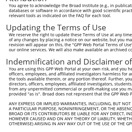
You agree to acknowledge the Broad Institute (e.g., in publicati
databases or software in accordance with good scientific pra
relevant tools as indicated on the FAQ for each tool.
Updating the Terms of Use
We reserve the right to update these Terms of Use at any time.
of any changes by placing a notice on our website, but you ma
revision will appear on this, the "GPP Web Portal Terms of Use
our online services. We will also make available an archived 
Indemnification and Disclaimer o
You are using this GPP Web Portal at your own risk, and you he
officers, employees, and affiliated investigators harmless for
the tools available therein, or any portion thereof. Further, yo
directors, officers, employees, affiliated investigators, students,
from any unpermitted commercial or profit-making use you mak
provided "as is". Broad does not represent that the GPP Web Por
ANY EXPRESS OR IMPLIED WARRANTIES, INCLUDING, BUT NOT 
A PARTICULAR PURPOSE, NONINFRINGEMENT, OR THE ABSENCE
BROAD OR ITS CONTRIBUTORS BE LIABLE FOR ANY DIRECT, IN
HOWEVER CAUSED AND ON ANY THEORY OF LIABILITY, WHETHER
OTHERWISE) ARISING IN ANY WAY OUT OF THE USE OF THE GP