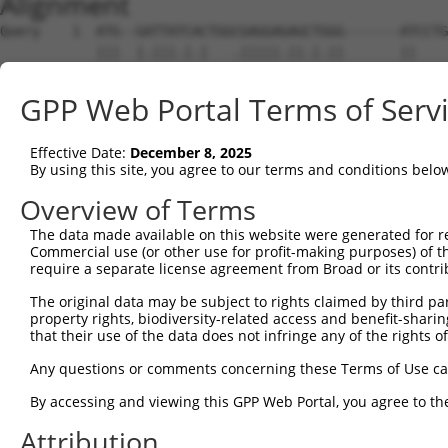
Alignment
Query    1  ATG--GATTATCACTGGCGAGGAGAGCTGGG-------ATCCTGGCGACTACTACTCTTGCTTCTGCTCCTCGC  65
            |||  |.|||.|.|   .|||||.||.|.||       ||      |.||.||.|||..|||||||||||||||
Sbjct    1  ATGGTGTTTACCCC---GGAGGATAGATTGGGAAAGCAAT------GTCTGCTCCTCCCGCTTCTGCTCCTCGC  65

Query   66  AGCCTGGAAGGTGGGGAGCGGCCAGCTCCACTACTCCGTCCCCGAGGAGGCCAAACACGGCACCTTCGTGGGCC  139
            |||||||||||||||||||||||||||||||||||||||.||||||||||||||||||||||||||||||||||
Sbjct   66  AGCCTGGAAGGTGGGGAGCGGCCAGCTCCACTACTCCGTACCCGAGGAGGCCAAACACGGCACCTTCGTGGGCC  139

Query  140  GGATCGCGCAGGACCTGGGGCTGGAGCTGGCGGAGCTGGTGCCGCGCCTGTTCCGGGTGGCGTCCAAAAGACAC  213
            |||||||||||||||||||||||||||||||||||||||||||||||||||||.||.||||.||| ||||||..
Sbjct  140  GGATCGCGCAGGACCTGGGGCTGGAGCTGGCGGAGCTGGTGCCGCGCCTGTTCAGGATGGCCTCC-AAAGACCG  212

Query  214  CG-GGACCTTCTGGAGGTAAATCTGCAGAATGGCATTTTGTTTGTGAATTCTCGGATCGACCGCGAGGAGCTGT  286
            || |||||||||||||||||||||||||||||||||||||||||||||||||||||||||||||||||||||||
Sbjct  213  CGAGGACCTTCTGGAGGTAAATCTGCAGAATGGCATTTTGTTTGTGAATTCTCGGATCGACCGCGAGGAGCTGT  286

Query  287  GCGGGCGGAGCGCGGAGTGCAGCATCCACCTGGAGGTGATCGTGGACAGGCCGCTGCAGGTTTTCCATGTGGAC  360
            ||||||||||||||||||||||||||||||||||||||||||||||||||||||||||||||||||||||||||
Sbjct  287  GCGGGCGGAGCGCGGAGTGCAGCATCCACCTGGAGGTGATCGTGGACAGGCCGCTGCAGGTTTTCCATGTGGAC  360

Query  361  GTGGAGGTGAAGGATGTTAATGACAACCCGCCAGTGTTCCGGGTAAAAGACCAAA-AGCTGTTTGTTTCAGAAT  433
            ||||||||||.|||..||||.|||||||||||..||||||.||||.|.||.|||| || ||.|..|||..||||
Sbjct  361  GTGGAGGTGAGGGACATTAACGACAACCCGCCCTTGTTCCCGGTAGAGGAACAAAGAG-TGCTGATTTACGAAT  433

Query  434  CCAGAATGCCAGACTCTCGGTTTCCGCTAGAGGGCGCGTCCGATGCAGATGTTGGAGCTAACTCCGTGTTAACC  507
            |.||..|||||||.|||..||||||.||.||||||||||||||||||||||||||..|.||.|||.|.||||||
Sbjct  434  CTAGGCTGCCAGATTCTGTGTTTCCACTGGAGGGCGCGTCCGATGCAGATGTTGGCTCAAATTCCATCTTAACC  507

Query  508  TACAGGCTTAGCTCTCATGATTACTTCATGCTAGATGTGAATTCAAAGAACGATGAGAATAAACTGGTTGAGCT  581
            ||.|..||.||.|||...||.||||||..||||||||||||...|||.|..|||||.|||||||...|||.|||
Sbjct  508  TATAAACTCAGTTCTAGCGAATACTTCGGGCTAGATGTGAAAATAAACAGTGATGACAATAAACAAATTGGGCT  581

Query  582  CGTATTAAGAAAATCCTTGGACAGAGAGGACGCTCCTGCGCACCACTTATTCCTGACAGCCACAGATGGGGGCA  655
            |.||||||..||||||||||||||||||||.||||||||.|||.||||||||||||||||||||||||||||||
Sbjct  582  CTTATTAAAGAAATCCTTGGACAGAGAGGAAGCTCCTGCACACAACTTATTCCTGACAGCCACAGATGGGGGCA  655

Query  656  AACCTGAGCTCACAGGCACTGTTCAGCTGCTGGTCACAGTGCTGGATGTGAATGATAATGCTCCCACTTTCGAA  729
            ||||||||||||||||||||||||||||||||||||||||||||||||||||||||||||||||||||||||||
Sbjct  656  AACCTGAGCTCACAGGCACTGTTCAGCTGCTGGTCACAGTGCTGGATGTGAATGATAATGCTCCCACTTTCGAA  729

Query  730  CAGTCTGAATACGAAGTAAGAATATTCGAAAACGCAGACAACGGAACAACAGTTATCAAACTGAATGCTTCTGA  803
            ||||||||||||||||||||||||||||||||.|||||||||||||||||||||||||.|||||||||||||||
Sbjct  730  CAGTCTGAATACGAAGTAAGAATATTCGAAAATGCAGACAACGGAACAACAGTTATCAGACTGAATGCTTCTGA  803

Query  804  TCCGGATGAAGGAGCCAATGGGGCAATTTCATATTCTTTTAATAGCCTTGTTGAAACTATGGTTATTGACCACT  877
            ||.||||||||||||.|||||||||||||||||||||||||||||||||||||.|.|.||||||||||||||||
Sbjct  804  TCGGGATGAAGGAGCGAATGGGGCAATTTCATATTCTTTTAATAGCCTTGTTGCAGCCATGGTTATTGACCACT  877

Query  878  TTAGCATAGATCGAAATACGGGAGAAATAGTGATTCGGGGTAATTTGGATTTTGAACAAGAAAACTTATACAAA  951
            ||||||||||||||||||||||||||||||||||||||||||||||||||||||||||||||||||||||||||
Sbjct  878  TTAGCATAGATCGAAATACGGGAGAAATAGTGATTCGGGGTAATTTGGATTTTGAACAAGAAAACTTATACAAA  951

Query  952  ATCCTCATTGACGCCACGGACAAAGGCCATCCTCCCATGGCGGGTCATTGCACCGTTTTAGTGAGAATTTTGGA  1025
            ||||||||||||||||||||||||||||||||||||||||||||||||||||||||||||||||||||||||||
Sbjct  952  ATCCTCATTGACGCCACGGACAAAGGCCATCCTCCCATGGCGGGTCATTGCACCGTTTTAGTGAGAATTTTGGA  1025

Query 1026  TAAAAATGATAACGTCCCTGAGATAGCACTGACTTCCTTATCCTTGCCTGTACGTGAAGACGCTCAATTTGGTA  1099
            ||||||||||||||||||||||||||||||||||||||||||||||||||||||||||||||||||||||||||
Sbjct 1026  TAAAAATGATAACGTCCCTGAGATAGCACTGACTTCCTTATCCTTGCCTGTACGTGAAGACGCTCAATTTGGTA  1099

Query 1100  CTGTCATCGCCCTAATTAGCGTGAACGACCTCGATTCAGGTGCCAACGGGCAGGTGACCTGCTCCCTGATGCCC  1173
            |||||||||||||||||||||||||||||||||||||||||||||||||||||||||.||||||.||||.|||.
Sbjct 1100  CTGTCATCGCCCTAATTAGCGTGAACGACCTCGATTCAGGTGCCAACGGGCAGGTGAACTGCTCGCTGACGCCT  1173

Query 1174  CATGTCCCCTTCAAGCTGGTGTCCACCTTCAAGAATTACTACTCGTTGGTGCTGGACAGCGCCCTGGACCGCGA  1247
            ||.|||||.||||||||||||||||||||||||||||||||||||||||||||||||||.||||||||||||||
Sbjct 1174  CACGTCCCTTTCAAGCTGGTGTCCACCTTCAAGAATTACTACTCGTTGGTGCTGGACAGTGCCCTGGACCGCGA  1247

Query 1248  GAGCGTGTCGGCCTATGAGTTGGTGGTAACCGCGCGGGACGGGGGCTCGCCTTCGCTGTGGGCCACCGCCAGCT  1321
            ||||||||||||||||||||||||||||||||||||||||||||||||||||||||||||||||||||||||||
Sbjct 1248  GAGCGTGTCGGCCTATGAGTTGGTGGTAACCGCGCGGGACGGGGGCTCGCCTTCGCTGTGGGCCACCGCCAGCT  1321

Query 1322  TGTCTGTGGAGGTGGCCGACGTGAACGACAATGCTCCGGCGTTCGCGCAGCCCGAGTACACGGTGTTCGTGAAG  1395
            ||||||||||||||||||||.||||.|||||||||||||||||||||||||||||||||||.||||||||||||
Sbjct 1322  TGTCTGTGGAGGTGGCCGACATGAATGACAATGCTCCGGCGTTCGCGCAGCCCGAGTACACAGTGTTCGTGAAG  1395

Query 1396  GAGAACAACCCGCCGGGCTGCCACATCTTCACGGTGTCTGCGCGAGACGCGGACGCGCAGGAGAACGCGCTGGT  1469
            ||||||||||||||||||||||||||||||||||||||||||||||||||||||||||||||||||||||||||
Sbjct 1396  GAGAACAACCCGCCGGGCTGCCACATCTTCACGGTGTCTGCGCGAGACGCGGACGCGCAGGAGAACGCGCTGGT  1469

Query 1470  GTCCTACTCGCTTGTGGAGCGGCGGGTGGGCGAGCGCTCGCTGTCGAGCTACATTTCGGTGCACACGGAGAGCG  1543
            ||||||||||||.||||||||||||||||||||||||.||.|||||||||||||||||||||||.|||||||||
Sbjct 1470  GTCCTACTCGCTGGTGGAGCGGCGGGTGGGCGAGCGCGCGTTGTCGAGCTACATTTCGGTGCACGCGGAGAGCG  1543

Query 1544  GCAAGGTGTACGCGCTGCAGCCGCTGGACCACGAGGAGCTAGAGCTGCTGCAGTTCCAGGTGAGCGCGCGCGAC  1617
            |||||||||||||||||||||||||||||||||||||||||||||||||||||||.||||||||||||||||||
Sbjct 1544  GCAAGGTGTACGCGCTGCAGCCGCTGGACCACGAGGAGCTAGAGCTGCTGCAGTTTCAGGTGAGCGCGCGCGAC  1617

Query 1618  GCGGGCGTGCCGCCTCTGGGCAGCAACGTGACGCTGCAGGTGTTCGTGCTGGACGAGAATGACAACGCGCCGGC  1691
            |||||||||||||||||||||||||||||||||||||||||||||||||||||||||||.||||||||||||||
Sbjct 1618  GCGGGCGTGCCGCCTCTGGGCAGCAACGTG
GPP Web Portal Terms of Serv
Effective Date:
December 8, 2025
By using this site, you agree to our terms and conditions belo
Overview of Terms
The data made available on this website were generated for r
Commercial use (or other use for profit-making purposes) of t
require a separate license agreement from Broad or its contri
The original data may be subject to rights claimed by third part
property rights, biodiversity-related access and benefit-sharing 
that their use of the data does not infringe any of the rights of
Any questions or comments concerning these Terms of Use c
By accessing and viewing this GPP Web Portal, you agree to th
Attribution