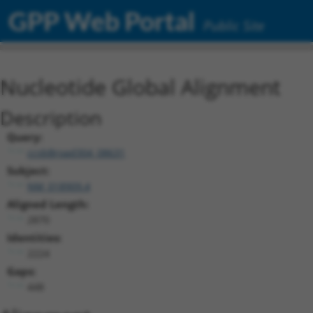
GPP Web Portal
Public Site
Nucleotide Global Alignment
Description
Query:
ccsbBroad304_08631
Subject:
NM_018909.4
Aligned Length:
2870
Identities:
2224
Gaps:
448