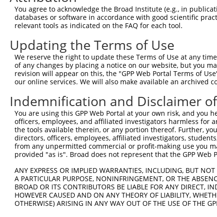
You agree to acknowledge the Broad Institute (e.g., in publicati
databases or software in accordance with good scientific pra
relevant tools as indicated on the FAQ for each tool.
Updating the Terms of Use
We reserve the right to update these Terms of Use at any time.
of any changes by placing a notice on our website, but you ma
revision will appear on this, the "GPP Web Portal Terms of Use
our online services. We will also make available an archived 
Indemnification and Disclaimer o
You are using this GPP Web Portal at your own risk, and you he
officers, employees, and affiliated investigators harmless for
the tools available therein, or any portion thereof. Further, yo
directors, officers, employees, affiliated investigators, students,
from any unpermitted commercial or profit-making use you mak
provided "as is". Broad does not represent that the GPP Web Por
ANY EXPRESS OR IMPLIED WARRANTIES, INCLUDING, BUT NOT 
A PARTICULAR PURPOSE, NONINFRINGEMENT, OR THE ABSENCE
BROAD OR ITS CONTRIBUTORS BE LIABLE FOR ANY DIRECT, IN
HOWEVER CAUSED AND ON ANY THEORY OF LIABILITY, WHETHER
OTHERWISE) ARISING IN ANY WAY OUT OF THE USE OF THE GP