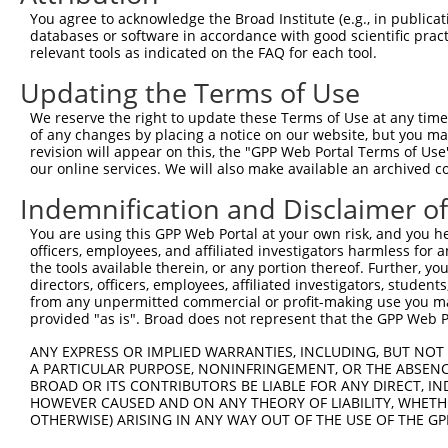
You agree to acknowledge the Broad Institute (e.g., in publicati
databases or software in accordance with good scientific pra
relevant tools as indicated on the FAQ for each tool.
Updating the Terms of Use
We reserve the right to update these Terms of Use at any time.
of any changes by placing a notice on our website, but you ma
revision will appear on this, the "GPP Web Portal Terms of Use
our online services. We will also make available an archived 
Indemnification and Disclaimer o
You are using this GPP Web Portal at your own risk, and you he
officers, employees, and affiliated investigators harmless for
the tools available therein, or any portion thereof. Further, yo
directors, officers, employees, affiliated investigators, students,
from any unpermitted commercial or profit-making use you mak
provided "as is". Broad does not represent that the GPP Web Por
ANY EXPRESS OR IMPLIED WARRANTIES, INCLUDING, BUT NOT 
A PARTICULAR PURPOSE, NONINFRINGEMENT, OR THE ABSENCE
BROAD OR ITS CONTRIBUTORS BE LIABLE FOR ANY DIRECT, IN
HOWEVER CAUSED AND ON ANY THEORY OF LIABILITY, WHETHER
OTHERWISE) ARISING IN ANY WAY OUT OF THE USE OF THE GP