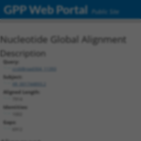
GPP Web Portal
Public Site
Nucleotide Global Alignment
Description
Query:
ccsbBroad304_11393
Subject:
XR_001744893.2
Aligned Length:
7914
Identities:
1002
Gaps:
6912