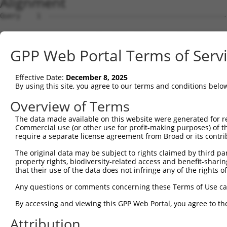
Alignment
Query    1  --------------------------------------------------------------------------  0
                                                                                      
Sbjct    1  CCAAGGGAGAAGTGACTGTGATTTCACAGCCCTTGGTGGCTCCAGACACGGGCACGTGTTTGGACCAGAAGTGG  74

Query    1  --------------------------------------------------------------------------  0
                                                                                      
Sbjct   75  TTTTGCCCTCGCTGACAGGGAGGTCAGATGCGAGAAGTCTCCGGAGGGCTGGTGGTTGGCATTCAGCAACAGAA  148

Query    1  --------------------------------------------------------------------------  0
                                                                                      
Sbjct  149  AATCCCATCCAGCTCCAGGAAAAAAGGGCCCTGGGCGATGGAAACCCTGTCACCTGGTTCTGAACCAAAGCCCA  222

Query    1  ------------------------------------------------------------------------AT  2
                                                                                    ||
Sbjct  223  AGCTGCTAACTGAGGCCTGTCCCAGGCTCTCTATCTTCTCTGCTACATCTCCACAACAGACAGAGACAGCCCAT  296

Query    3  GCCAGCCTCCATGCCTGGGACCCTGCCCAACCCTACAATGCCAGGATCTTCCGCCGTCTTGATGCCAATGGAGC  76
            ||||||||||||||||||||||||||||||||||||||||||||||||||||||||||||||||||||||||||
Sbjct  297  GCCAGCCTCCATGCCTGGGACCCTGCCCAACCCTACAATGCCAGGATCTTCCGCCGTCTTGATGCCAATGGAGC  370

Query   77  GACAAATGTCAGTGAACTCCAGCATCATGGGGATGCAAGGTCCAAATCTCAGCAACCCCTGTGCTTCTCCCCAG  150
            ||||||||||||||||||||||||||||||||||||||||||||||||||||||||||||||||||||||||||
Sbjct  371  GACAAATGTCAGTGAACTCCAGCATCATGGGGATGCAAGGTCCAAATCTCAGCAACCCCTGTGCTTCTCCCCAG  444

Query  151  GTCCAGCCAATGCATTCAGAAGCCAAAATGAGGTTGAAGGCTGCATTGACTCACCACCCTGCTGCCATGTCAAA  224
            ||||||||||||||||||||||||||||||||||||||||||||||||||||||||||||||||||||||||||
Sbjct  445  GTCCAGCCAATGCATTCAGAAGCCAAAATGAGGTTGAAGGCTGCATTGACTCACCACCCTGCTGCCATGTCAAA  518

Query  225  TGGGAACATGAACACCATGGGACACATGATGGAGATGATGGGCTCCCGGCAGGACCAGACGCCACACCATCACA  298
            ||||||||||||||||||||||||||||||||||||||||||||||||||||||||||||||||||||||||||
Sbjct  519  TGGGAACATGAACACCATGGGACACATGATGGAGATGATGGGCTCCCGGCAGGACCAGACGCCACACCATCACA  592

Query  299  TGCACTCGCACCCGCATCAGCACCAGACACTGCCACCCCATCACCCTTACCCACACCAGCACCAGCACCCAGCA  372
            ||||||||||||||||||||||||||||||||||||||||||||||||||||||||||||||||||||||||||
Sbjct  593  TGCACTCGCACCCGCATCAGCACCAGACACTGCCACCCCATCACCCTTACCCACACCAGCACCAGCACCCAGCA  666

Query  373  CACCATCCTCACCCTCAACCCCATCACCAGCAGAACCATCCACATCACCACTCCCATTCCCACCTTCATGCACA  446
            ||||||||||||||||||||||||||||||||||||||||||||||||||||||||||||||||||||||||||
Sbjct  667  CACCATCCTCACCCTCAACCCCATCACCAGCAGAACCATCCACATCACCACTCCCATTCCCACCTTCATGCACA  740

Query  447  CCCAGCACATCACCAGACCTCGCCACATCCGCCCCTGCACACCGGCAACCAAGCACAGGTTTCACCAGCAACAC  520
            ||||||||||||||||||||||||||||||||||||||||||||||||||||||||||||||||||||||||||
Sbjct  741  CCCAGCACATCACCAGACCTCGCCACATCCGCCCCTGCACACCGGCAACCAAGCACAGGTTTCACCAGCAACAC  814

Query  521  AACAGATGCAGCCAACCCAGACAATACAGCCACCCCAGCCCACAGGGGGGCGCCGGCGAAGGGTGGTAGACGAG  594
            ||||||||||||||||||||||||||||||||||||||||||||||||||||||||||||||||||||||||||
Sbjct  815  AACAGATGCAGCCAACCCAGACAATACAGCCACCCCAGCCCACAGGGGGGCGCCGGCGAAGGGTGGTAGACGAG  888

Query  595  GATCCGGACGAGAGGCGGCGGAAATTTCTGGAACGGAACCGGGCAGCTGCCACCCGCTGCAGACAGAAGAGGAA  668
            ||||||||||||||||||||||||||||||||||||||||||||||||||||||||||||||||||||||||||
Sbjct  889  GATCCGGACGAGAGGCGGCGGAAATTTCTGGAACGGAACCGGGCAGCTGCCACCCGCTGCAGACAGAAGAGGAA  962

Query  669  GGTCTGGGTGATGTCATTGGAAAAGAAAGCAGAAGAACTCACCCAGACAAACATGCAGCTTCAGAATGAAGTGT  742
            ||||||||||||||||||||||||||||||||||||||||||||||||||||||||||||||||||||||||||
Sbjct  963  GGTCTGGGTGATGTCATTGGAAAAGAAAGCAGAAGAACTCACCCAGACAAACATGCAGCTTCAGAATGAAGTGT  1036

Query  743  CTATGTTGAAAAATGAGGTGGCCCAGCTGAAACAGTTGTTGTTAACACATAAAGACTGCCCAATAACAGCCATG  816
            ||||||||||||||||||||||||||||||||||||||||||||||||||||||||||||||||||||||||||
Sbjct 1037  CTATGTTGAAAAATGAGGTGGCCCAGCTGAAACAGTTGTTGTTAACACATAAAGACTGCCCAATAACAGCCATG  1110

Query  817  CAGAAAGAATCACAAGGATATCTAAGTCCAGAGAGTAGCCCTCCTGCTAGTCCTGTCCCAGCTTGCTCCCAGCA  890
            ||||||||||||||||||||||||||||||||||||||||||||||||||||||||||||||||||||||||||
Sbjct 1111  CAGAAAGAATCACAAGGATATCTAAGTCCAGAGAGTAGCCCTCCTGCTAGTCCTGTCCCAGCTTGCTCCCAGCA  1184

Query  891  ACAAGTCATCCAGCATAATACCATCACTACTTCCTCATCGGTCAGCGAGGTGGTAGGAAGCTCCACCCTCAGCC  964
            ||||||||||||||||||||||||||||||||||||||||||||||||||||||||||||||||||||||||||
Sbjct 1185  ACAAGTCATCCAGCATAATACCATCACTACTTCCTCATCGGTCAGCGAGGTGGTAGGAAGCTCCACCCTCAGCC  1258

Query  965  AGCTCACCACTCACAGAACAGACCTGAATCCGATTCTT------------------------------------  1002
            ||||||||||||||||||||||||||||||||||||||                                    
Sbjct 1259  AGCTCACCACTCACAGAACAGACCTGAATCCGATTCTTTAAAATGCACCATCAGACCTGGCCTCCAAGAAGAGC  1332

Query 1003  --------------------------------------------------------------------------  1002
                                                                                      
Sbjct 1333  TGTAGCGTACCATGCGTCCTTTCTTTTAAGGGCATTTTTAGAATTAACTCAGACCTGGAAGACTCCTCAGTTCT  1406

Query 1003  --------------------------------------------------------------------------  1002
                                                                                      
Sbjct 1407  TCAAAGACTGGCTTTCATTTTTATAGTTATTATGGAAATGTTGTCTTTTATACTTAGTTATATAAGAAAAAAGG  1480

Query 1003  --------------------------------------------------------------------------  1002
                                                                                      
Sbjct 1481  GAGTTATGCAATTAATATCTATCAGCTTGGGAAACGCTTTGGTGCTTTTCTCCAGTTTTCTGGTACCAGTTACT  1554

Query 1003  --------------------------------------------------------------------------  1002
                                                                                      
Sbjct 1555  TGTTTATAAACTGAACCTTTTCTGTATATAGCCATGGTTTCATTCTTATCAGTCCAACCCTTTGCCTGAAACAT  1628

Query 1003  --------------------------------------------------------------------------  1002
                                                                                      
Sbjct 1629  TGAATCTTGTTAAACCACAGCTTTTAGCTAAAATGAGGTATACCTAGATGTCAAGTAAGACAGATCCAAGGTAA  1702

Query 1003  ------------------
GPP Web Portal Terms of Serv
Effective Date:
December 8, 2025
By using this site, you agree to our terms and conditions belo
Overview of Terms
The data made available on this website were generated for r
Commercial use (or other use for profit-making purposes) of t
require a separate license agreement from Broad or its contri
The original data may be subject to rights claimed by third part
property rights, biodiversity-related access and benefit-sharing 
that their use of the data does not infringe any of the rights of
Any questions or comments concerning these Terms of Use c
By accessing and viewing this GPP Web Portal, you agree to th
Attribution