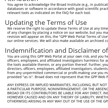
You agree to acknowledge the Broad Institute (e.g., in publicati
databases or software in accordance with good scientific pra
relevant tools as indicated on the FAQ for each tool.
Updating the Terms of Use
We reserve the right to update these Terms of Use at any time.
of any changes by placing a notice on our website, but you ma
revision will appear on this, the "GPP Web Portal Terms of Use
our online services. We will also make available an archived 
Indemnification and Disclaimer o
You are using this GPP Web Portal at your own risk, and you he
officers, employees, and affiliated investigators harmless for
the tools available therein, or any portion thereof. Further, yo
directors, officers, employees, affiliated investigators, students,
from any unpermitted commercial or profit-making use you mak
provided "as is". Broad does not represent that the GPP Web Por
ANY EXPRESS OR IMPLIED WARRANTIES, INCLUDING, BUT NOT 
A PARTICULAR PURPOSE, NONINFRINGEMENT, OR THE ABSENCE
BROAD OR ITS CONTRIBUTORS BE LIABLE FOR ANY DIRECT, IN
HOWEVER CAUSED AND ON ANY THEORY OF LIABILITY, WHETHER
OTHERWISE) ARISING IN ANY WAY OUT OF THE USE OF THE GP