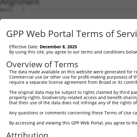
Alignment
Query    1  --------------------------------------------------------------------------  0
                                                                                      
Sbjct    1  AGTTCCCTCCGCCCTCCTCGGGCTCCAGCGGTGGCGGAGCGAACGGGACCGGCCCGGCTTCAGAGCGCGAGGTG  74

Query    1  --------------------------------------------------------------------------  0
                                                                                      
Sbjct   75  GAGGGTGGAACGCGGGCGCCTGAAGGAGTTGTTGTCTCGGCAGCGCCCGCGGAGACGTGAAGAGGTGGTTGTGG  148

Query    1  -----------------------ATGGAGGTCAGAGCTTCATTACA----------------------------  23
                                   |||||||||||||||||||||||                            
Sbjct  149  GAAGAGAAGTTTGCAGAACTGAAATGGAGGTCAGAGCTTCATTACAGAAGGTTAGTGGATCATCTGATTCTGTG  222

Query   24  --------------------------------------------------------------------------  23
                                                                                      
Sbjct  223  GCTACAATGAACAGTGAAGAATTTGTTTTGGTTCCTCAGTATGCAGATGATAATTCTACAAAACATGAAGAAAA  296

Query   24  ---------GAAGATAGTTTCTAATGGTGATGAACAATTGGAAAAAGCCATGGAAGAGATTTTGAGAGATTCCG  88
                     |||||||||||||||||||||||||||||||||||||||||||||||||||||||||||||||||
Sbjct  297  ACCTCAACTGAAGATAGTTTCTAATGGTGATGAACAATTGGAAAAAGCCATGGAAGAGATTTTGAGAGATTCCG  370

Query   89  AGAAAAGGCCAAGCAGTCTTCTTGTTGATTGTCAGAGTTCCAGTGAGATTTCAGACCATTCGTTTGGAGATATT  162
            ||||||||||||||||||||||||||||||||||.|||||||||||||||||||||||||||||||||||||||
Sbjct  371  AGAAAAGGCCAAGCAGTCTTCTTGTTGATTGTCAAAGTTCCAGTGAGATTTCAGACCATTCGTTTGGAGATATT  444

Query  163  CCAGCCAGCCAAACAAATAAGCCATCTCTTCAGTTAATTTTGGATCCGTCTAACACAGAAATTTCTACACCCAG  236
            ||||||||||||||||||||||||||||||||||||||||||||||||||||||||||||||||||||||||||
Sbjct  445  CCAGCCAGCCAAACAAATAAGCCATCTCTTCAGTTAATTTTGGATCCGTCTAACACAGAAATTTCTACACCCAG  518

Query  237  ACCATCTTCTCCAGGTGGACTACCTGAAGAAGATAGTGTTTTATTTAATAAACTGACCTACTTAGGATGTATGA  310
            ||||||||||||||||||||||||||||||||||||||||||||||||||||||||||||||||||||||||||
Sbjct  519  ACCATCTTCTCCAGGTGGACTACCTGAAGAAGATAGTGTTTTATTTAATAAACTGACCTACTTAGGATGTATGA  592

Query  311  AGGTTTCTTCCCCACGTAATGAAGTAGAGGCTTTACGGGCAATGGCAACCATGAAATCTTCCAGTCAATACCCC  384
            ||||||||||||||||||||||||||||||||||||||||||||||||||||||||||||||||||||||||||
Sbjct  593  AGGTTTCTTCCCCACGTAATGAAGTAGAGGCTTTACGGGCAATGGCAACCATGAAATCTTCCAGTCAATACCCC  666

Query  385  TTTCCTGTTACCCTGTATGTACCAAATGTTCCAGAAGGTTCTGTGAGAATTATAGACCAATCCAGCAATGTGGA  458
            ||||||||||||||||||||||||||||||||||||||||||||||||||||||||||||||||||||||||||
Sbjct  667  TTTCCTGTTACCCTGTATGTACCAAATGTTCCAGAAGGTTCTGTGAGAATTATAGACCAATCCAGCAATGTGGA  740

Query  459  GATAGCATCTTTTCCAATCTATAAGGTGTTATTCTGTGCACGTGGACATGACGGAACAACAGAGAGCAATTGCT  532
            ||||||||||||||||||||||||||||||||||||||||||||||||||||||||||||||||||||||||||
Sbjct  741  GATAGCATCTTTTCCAATCTATAAGGTGTTATTCTGTGCACGTGGACATGACGGAACAACAGAGAGCAATTGCT  814

Query  533  TTGCATTTACAGAGAGTTCCCATGGTTCGGAAGAATTTCAGATACATGTTTTCTCCTGTGAAATTAAAGAGGCA  606
            ||||||||||||||||||||||||||||||||||||||||||||||||||||||||||||||||||||||||||
Sbjct  815  TTGCATTTACAGAGAGTTCCCATGGTTCGGAAGAATTTCAGATACATGTTTTCTCCTGTGAAATTAAAGAGGCA  888

Query  607  GTAAGCAGAATTTTGTACAGTTTCTGTACAGCATTCAAACGTTCTTCCAGACAAGTGTCTGATGTTAAAGACTC  680
            ||||||||||||||||||||||||||||||||||||||||||||||||||||||||||||||||||||||||||
Sbjct  889  GTAAGCAGAATTTTGTACAGTTTCTGTACAGCATTCAAACGTTCTTCCAGACAAGTGTCTGATGTTAAAGACTC  962

Query  681  AGTTATTCCTACCCCCGACAGTGATGTGTTTACCTTCAGTGTCTCCTTGGAGGTAAAAGAAGACGATGGAAAAG  754
            ||||||||||||||||||||||||||||||||||||||||||||||||||||||||||||||||||||||||||
Sbjct  963  AGTTATTCCTACCCCCGACAGTGATGTGTTTACCTTCAGTGTCTCCTTGGAGGTAAAAGAAGACGATGGAAAAG  1036

Query  755  GAAACTTTAGCCCTGTGCCTAAGGATAGAGATAAATTTTATTTCAAATTAAAGCAAGGAATAGAGAAGAAGGTT  828
            ||||||||||||||||||||||||||||||||||||||||||||||||||||||||||||||||||||||||||
Sbjct 1037  GAAACTTTAGCCCTGTGCCTAAGGATAGAGATAAATTTTATTTCAAATTAAAGCAAGGAATAGAGAAGAAGGTT  1110

Query  829  GTGATTACAGTGCAGCAACTTTCTAACAAAGAATTAGCTATTGAAAGATGTTTTGGAATGTTATTAAGCCCAGG  902
            ||||||||||||||||||||||||||||||||||||||||||||||||||||||||||||||||||||||||||
Sbjct 1111  GTGATTACAGTGCAGCAACTTTCTAACAAAGAATTAGCTATTGAAAGATGTTTTGGAATGTTATTAAGCCCAGG  1184

Query  903  TCGAAACGTGAAGAACAGTGACATGCATTTACTGGATATGGAATCCATGGGAAAGAGCTATGATGGGAGAGCTT  976
            ||||||||||||||||||||||||||||||||||||||||||||||||||||||||||||||||||||||||||
Sbjct 1185  TCGAAACGTGAAGAACAGTGACATGCATTTACTGGATATGGAATCCATGGGAAAGAGCTATGATGGGAGAGCTT  1258

Query  977  ATGTCATCACTGGCATGTGGAACCCCAATGCACCAGTATTTCTGGCACTTAACGAGGAAACCCCAAAAGATAAG  1050
            ||||||||||||||||||||||||||||||||||||||||||||||||||||||||||||||||||||||||||
Sbjct 1259  ATGTCATCACTGGCATGTGGAACCCCAATGCACCAGTATTTCTGGCACTTAACGAGGAAACCCCAAAAGATAAG  1332

Query 1051  CAAGTATACATGACTGTGGCAGTGGATATGGTAGTCACAGAGGTGGTGGAGCCTGTTCGCTTTCTCCTGGAGAC  1124
            ||||||||||||||||||||||||||||||||||||||||||||||||||||||||||||||||||||||||||
Sbjct 1333  CAAGTATACATGACTGTGGCAGTGGATATGGTAGTCACAGAGGTGGTGGAGCCTGTTCGCTTTCTCCTGGAGAC  1406

Query 1125  AGTAGTCCGTGTGTACCCTGCAAATGAGCGATTTTGGTATTTCAGCAGAAAGACTTTCACAGAGACCTTCTTCA  1198
            ||||||||||||||||||||||||||||||||||||||||||||||||||||||||||||||||||.|||||||
Sbjct 1407  AGTAGTCCGTGTGTACCCTGCAAATGAGCGATTTTGGTATTTCAGCAGAAAGACTTTCACAGAGACTTTCTTCA  1480

Query 1199  TGAGATTGAAACAGTCTGAGGGAAAAGGCCATACCAATGCTGGAGATGCAATATATGAGGTGGTGAGTCTACAG  1272
            ||||||||||||||||||||||||||||||||||||||||||||||||||||||||||||||||||||||||||
Sbjct 1481  TGAGATTGAAACAGTCTGAGGGAAAAGGCCATACCAATGCTGGAGATGCAATATATGAGGTGGTGAGTCTACAG  1554

Query 1273  CGAGAGTCTGACAAGGAGGAACCAGTCACTCCTACTAGTGGAGGGGGTCCAATGTCACCCCAGGATGATGAAGC  1346
            ||||||||||||||||||||||||||||||||||||||||||||||||||||||||||||||||||||||||||
Sbjct 1555  CGAGAGTCTGACAAGGAGGAACCAGTCACTCCTACTAGTGGAGGGGGTCCAATGTCACCCCAGGATGATGAAGC  1628

Query 1347  AGAAGAGGAGAGTGATAATGAACTCTCAAGTGGAACAGGTGATGTGTCTAAGGATTGTCCTGAGAAGATCCTGT  1420
            ||||||||||||||||||||||||||||||||||||||||||||||||||||||||||||||||||||||||||
Sbjct 1629  AGAAGAGGAGAGTGATAATGAACTCTCAAGTGGAACAGGTGATGTGTCTAAGGATTGTCCTGAGAAGATCCTGT  1702

Query 1421  ATTCTTGGGGAGAGTT
GPP Web Portal Terms of Serv
Effective Date:
December 8, 2025
By using this site, you agree to our terms and conditions belo
Overview of Terms
The data made available on this website were generated for r
Commercial use (or other use for profit-making purposes) of t
require a separate license agreement from Broad or its contri
The original data may be subject to rights claimed by third part
property rights, biodiversity-related access and benefit-sharing 
that their use of the data does not infringe any of the rights of
Any questions or comments concerning these Terms of Use c
By accessing and viewing this GPP Web Portal, you agree to th
Attribution