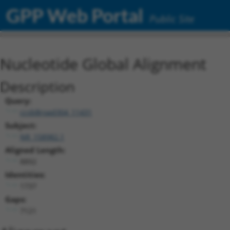
GPP Web Portal
Public Site
Nucleotide Global Alignment
Description
Query:
ccsbBroad304_11431
Subject:
NR_158982.1
Aligned Length:
8892
Identities:
1737
Gaps:
7121