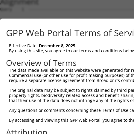
Alignment
Query    1  --------------------------------------------------------------------------  0
                                                                                      
Sbjct    1  TCTTCCTGCCAGGCGGCCCTTCTCCCCTCCCCTCTCAGTTCCCTCCGCCCTCCTCGGGCTCCAGCGGTGGCGGA  74

Query    1  --------------------------------------------------------------------------  0
                                                                                      
Sbjct   75  GCGAACGGGACCGGCCCGGCTTCAGAGCGCGAGGTGGAGGGTGGAACGCGGGCGCCTGAAGGAGTTGTTGTCTC  148

Query    1  -----------------------------------------------------------ATGGAGGTCAGAGCT  15
                                                                       |||||||||||||||
Sbjct  149  GGCAGCGCCCGCGGAGACGTGAAGAGGTGGTTGTGGGAAGAGAAGTTTGCAGAACTGAAATGGAGGTCAGAGCT  222

Query   16  TCATTACA------------------------------------------------------------------  23
            ||||||||                                                                  
Sbjct  223  TCATTACAGAAGGTTAGTGGATCATCTGATTCTGTGGCTACAATGAACAGTGAAGAATTTGTTTTGGTTCCTCA  296

Query   24  ---------------------------------------------GAAGATAGTTTCTAATGGTGATGAACAAT  52
                                                         |||||||||||||||||||||||||||||
Sbjct  297  GTATGCAGATGATAATTCTACAAAACATGAAGAAAAACCTCAACTGAAGATAGTTTCTAATGGTGATGAACAAT  370

Query   53  TGGAAAAAGCCATGGAAGAGATTTTGAGAGATTCCGAGAAAAGGCCAAGCAGTCTTCTTGTTGATTGTCAGAGT  126
            ||||||||||||||||||||||||||||||||||||||||||||||||||||||||||||||||||||||.|||
Sbjct  371  TGGAAAAAGCCATGGAAGAGATTTTGAGAGATTCCGAGAAAAGGCCAAGCAGTCTTCTTGTTGATTGTCAAAGT  444

Query  127  TCCAGTGAGATTTCAGACCATTCGTTTGGAGATATTCCAGCCAGCCAAACAAATAAGCCATCTCTTCAGTTAAT  200
            ||||||||||||||||||||||||||||||||||||||||||||||||||||||||||||||||||||||||||
Sbjct  445  TCCAGTGAGATTTCAGACCATTCGTTTGGAGATATTCCAGCCAGCCAAACAAATAAGCCATCTCTTCAGTTAAT  518

Query  201  TTTGGATCCGTCTAACACAGAAATTTCTACACCCAGACCATCTTCTCCAGGTGGACTACCTGAAGAAGATAGTG  274
            ||||||||||||||||||||||||||||||||||||||||||||||||||||||||||||||||||||||||||
Sbjct  519  TTTGGATCCGTCTAACACAGAAATTTCTACACCCAGACCATCTTCTCCAGGTGGACTACCTGAAGAAGATAGTG  592

Query  275  TTTTATTTAATAAACTGACCTACTTAGGATGTATGAAGGTTTCTTCCCCACGTAATGAAGTAGAGGCTTTACGG  348
            ||||||||||||||||||||||||||||||||||||||||||||||||||||||||||||||||||||||||||
Sbjct  593  TTTTATTTAATAAACTGACCTACTTAGGATGTATGAAGGTTTCTTCCCCACGTAATGAAGTAGAGGCTTTACGG  666

Query  349  GCAATGGCAACCATGAAATCTTCCAGTCAATACCCCTTTCCTGTTACCCTGTATGTACCAAATGTTCCAGAAGG  422
            ||||||||||||||||||||||||||||||||||||||||||||||||||||||||||||||||||||||||||
Sbjct  667  GCAATGGCAACCATGAAATCTTCCAGTCAATACCCCTTTCCTGTTACCCTGTATGTACCAAATGTTCCAGAAGG  740

Query  423  TTCTGTGAGAATTATAGACCAATCCAGCAATGTGGAGATAGCATCTTTTCCAATCTATAAGGTGTTATTCTGTG  496
            ||||||||||||||||||||||||||||||||||||||||||||||||||||||||||||||||||||||||||
Sbjct  741  TTCTGTGAGAATTATAGACCAATCCAGCAATGTGGAGATAGCATCTTTTCCAATCTATAAGGTGTTATTCTGTG  814

Query  497  CACGTGGACATGACGGAACAACAGAGAGCAATTGCTTTGCATTTACAGAGAGTTCCCATGGTTCGGAAGAATTT  570
            ||||||||||||||||||||||||||||||||||||||||||||||||||||||||||||||||||||||||||
Sbjct  815  CACGTGGACATGACGGAACAACAGAGAGCAATTGCTTTGCATTTACAGAGAGTTCCCATGGTTCGGAAGAATTT  888

Query  571  CAGATACATGTTTTCTCCTGTGAAATTAAAGAGGCAGTAAGCAGAATTTTGTACAGTTTCTGTACAGCATTCAA  644
            ||||||||||||||||||||||||||||||||||||||||||||||||||||||||||||||||||||||||||
Sbjct  889  CAGATACATGTTTTCTCCTGTGAAATTAAAGAGGCAGTAAGCAGAATTTTGTACAGTTTCTGTACAGCATTCAA  962

Query  645  ACGTTCTTCCAGACAAGTGTCTGATGTTAAAGACTCAGTTATTCCTACCCCCGACAGTGATGTGTTTACCTTCA  718
            ||||||||||||||||||||||||||||||||||||||||||||||||||||||||||||||||||||||||||
Sbjct  963  ACGTTCTTCCAGACAAGTGTCTGATGTTAAAGACTCAGTTATTCCTACCCCCGACAGTGATGTGTTTACCTTCA  1036

Query  719  GTGTCTCCTTGGAGGTAAAAGAAGACGATGGAAAAGGAAACTTTAGCCCTGTGCCTAAGGATAGAGATAAATTT  792
            ||||||||||||||||||||||||||||||||||||||||||||||||||||||||||||||||||||||||||
Sbjct 1037  GTGTCTCCTTGGAGGTAAAAGAAGACGATGGAAAAGGAAACTTTAGCCCTGTGCCTAAGGATAGAGATAAATTT  1110

Query  793  TATTTCAAATTAAAGCAAGGAATAGAGAAGAAGGTTGTGATTACAGTGCAGCAACTTTCTAACAAAGAATTAGC  866
            ||||||||||||||||||||||||||||||||||||||||||||||||||||||||||||||||||||||||||
Sbjct 1111  TATTTCAAATTAAAGCAAGGAATAGAGAAGAAGGTTGTGATTACAGTGCAGCAACTTTCTAACAAAGAATTAGC  1184

Query  867  TATTGAAAGATGTTTTGGAATGTTATTAAGCCCAGGTCGAAACGTGAAGAACAGTGACATGCATTTACTGGATA  940
            ||||||||||||||||||||||||||||||||||||||||||||||||||||||||||||||||||||||||||
Sbjct 1185  TATTGAAAGATGTTTTGGAATGTTATTAAGCCCAGGTCGAAACGTGAAGAACAGTGACATGCATTTACTGGATA  1258

Query  941  TGGAATCCATGGGAAAGAGCTATGATGGGAGAGCTTATGTCATCACTGGCATGTGGAACCCCAATGCACCAGTA  1014
            ||||||||||||||||||||||||||||||||||||||||||||||||||||||||||||||||||||||||||
Sbjct 1259  TGGAATCCATGGGAAAGAGCTATGATGGGAGAGCTTATGTCATCACTGGCATGTGGAACCCCAATGCACCAGTA  1332

Query 1015  TTTCTGGCACTTAACGAGGAAACCCCAAAAGATAAGCAAGTATACATGACTGTGGCAGTGGATATGGTAGTCAC  1088
            ||||||||||||||||||||||||||||||||||||||||||||||||||||||||||||||||||||||||||
Sbjct 1333  TTTCTGGCACTTAACGAGGAAACCCCAAAAGATAAGCAAGTATACATGACTGTGGCAGTGGATATGGTAGTCAC  1406

Query 1089  AGAGGTGGTGGAGCCTGTTCGCTTTCTCCTGGAGACAGTAGTCCGTGTGTACCCTGCAAATGAGCGATTTTGGT  1162
            ||||||||||||||||||||||||||||||||||||||||||||||||||||||||||||||||||||||||||
Sbjct 1407  AGAGGTGGTGGAGCCTGTTCGCTTTCTCCTGGAGACAGTAGTCCGTGTGTACCCTGCAAATGAGCGATTTTGGT  1480

Query 1163  ATTTCAGCAGAAAGACTTTCACAGAGACCTTCTTCATGAGATTGAAACAGTCTGAGGGAAAAGGCCATACCAAT  1236
            ||||||||||||||||||||||||||||.|||||||||||||||||||||||||||||||||||||||||||||
Sbjct 1481  ATTTCAGCAGAAAGACTTTCACAGAGACTTTCTTCATGAGATTGAAACAGTCTGAGGGAAAAGGCCATACCAAT  1554

Query 1237  GCTGGAGATGCAATATATGAGGTGGTGAGTCTACAGCGAGAGTCTGACAAGGAGGAACCAGTCACTCCTACTAG  1310
            ||||||||||||||||||||||||||||||||||||||||||||||||||||||||||||||||||||||||||
Sbjct 1555  GCTGGAGATGCAATATATGAGGTGGTGAGTCTACAGCGAGAGTCTGACAAGGAGGAACCAGTCACTCCTACTAG  1628

Query 1311  TGGAGGGGGTCCAATGTCACCCCAGGATGATGAAGCAGAAGAGGAGAGTGATAATGAACTCTCAAGTGGAACAG  1384
            ||||||||||||||||||||||||||||||||||||||||||||||||||||||||||||||||||||||||||
Sbjct 1629  TGGAGGGGGTCCAATGTCACCCCAGGATGATGAAGCAGAAGAGGAGAGTGATAATGAACTCTCAAGTGGAACAG  1702

Query 1385  GTGATGTGTCTAAGGA
GPP Web Portal Terms of Serv
Effective Date:
December 8, 2025
By using this site, you agree to our terms and conditions belo
Overview of Terms
The data made available on this website were generated for r
Commercial use (or other use for profit-making purposes) of t
require a separate license agreement from Broad or its contri
The original data may be subject to rights claimed by third part
property rights, biodiversity-related access and benefit-sharing 
that their use of the data does not infringe any of the rights of
Any questions or comments concerning these Terms of Use c
By accessing and viewing this GPP Web Portal, you agree to th
Attribution