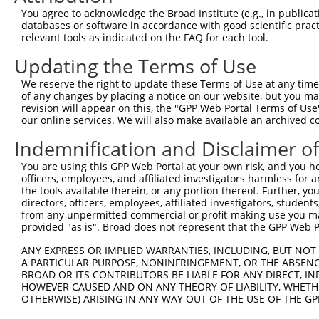
You agree to acknowledge the Broad Institute (e.g., in publicati
databases or software in accordance with good scientific pra
relevant tools as indicated on the FAQ for each tool.
Updating the Terms of Use
We reserve the right to update these Terms of Use at any time.
of any changes by placing a notice on our website, but you ma
revision will appear on this, the "GPP Web Portal Terms of Use
our online services. We will also make available an archived 
Indemnification and Disclaimer o
You are using this GPP Web Portal at your own risk, and you he
officers, employees, and affiliated investigators harmless for
the tools available therein, or any portion thereof. Further, yo
directors, officers, employees, affiliated investigators, students,
from any unpermitted commercial or profit-making use you mak
provided "as is". Broad does not represent that the GPP Web Por
ANY EXPRESS OR IMPLIED WARRANTIES, INCLUDING, BUT NOT 
A PARTICULAR PURPOSE, NONINFRINGEMENT, OR THE ABSENCE
BROAD OR ITS CONTRIBUTORS BE LIABLE FOR ANY DIRECT, IN
HOWEVER CAUSED AND ON ANY THEORY OF LIABILITY, WHETHER
OTHERWISE) ARISING IN ANY WAY OUT OF THE USE OF THE GP