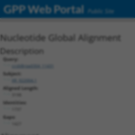
GPP Web Portal
Public Site
Nucleotide Global Alignment
Description
Query:
ccsbBroad304_11431
Subject:
XR_922004.1
Aligned Length:
3198
Identities:
1737
Gaps:
1427