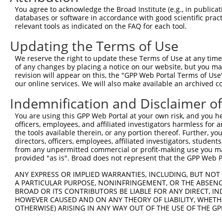
You agree to acknowledge the Broad Institute (e.g., in publicati
databases or software in accordance with good scientific pra
relevant tools as indicated on the FAQ for each tool.
Updating the Terms of Use
We reserve the right to update these Terms of Use at any time.
of any changes by placing a notice on our website, but you ma
revision will appear on this, the "GPP Web Portal Terms of Use
our online services. We will also make available an archived 
Indemnification and Disclaimer o
You are using this GPP Web Portal at your own risk, and you he
officers, employees, and affiliated investigators harmless for
the tools available therein, or any portion thereof. Further, yo
directors, officers, employees, affiliated investigators, students,
from any unpermitted commercial or profit-making use you mak
provided "as is". Broad does not represent that the GPP Web Por
ANY EXPRESS OR IMPLIED WARRANTIES, INCLUDING, BUT NOT 
A PARTICULAR PURPOSE, NONINFRINGEMENT, OR THE ABSENCE
BROAD OR ITS CONTRIBUTORS BE LIABLE FOR ANY DIRECT, IN
HOWEVER CAUSED AND ON ANY THEORY OF LIABILITY, WHETHER
OTHERWISE) ARISING IN ANY WAY OUT OF THE USE OF THE GP