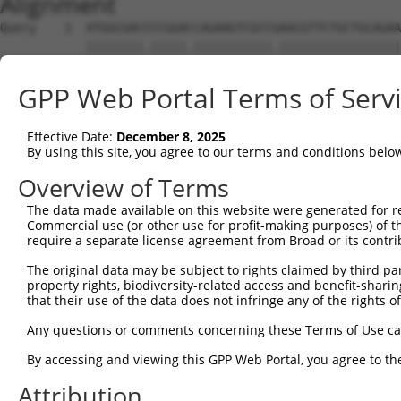
Alignment
Query    1  ATGGCGACCCCGGACCAGAAGTCGCCGAACGTTCTGCTGCAGAACCTGTGCTGCAGGATCCTGGGCAGGAGCGA  74
            ||||||||.|||||.|||||||||||.|||||||||||||||||||||||||||.|||||||||||.|||||||
Sbjct    1  ATGGCGACTCCGGATCAGAAGTCGCCCAACGTTCTGCTGCAGAACCTGTGCTGCCGGATCCTGGGCCGGAGCGA  74

Query   75  AGCTGATGTAGCCCAGCAGTTCCAGTATGCTGTGCGGGTGATTGGCAGCAACTTCGCCCCAACTGTTGAAAGAG  148
            |||||||||.||||||||||||||||.|||||||.|.||.||.||||||||||||||.||||||||||||.|||
Sbjct   75  AGCTGATGTGGCCCAGCAGTTCCAGTTTGCTGTGAGAGTTATCGGCAGCAACTTCGCTCCAACTGTTGAACGAG  148

Query  149  ATGAATTTTTAGTAGCTGAAAAAATCAAGAAAGAGCTTATTCGACAACGAAGAGAAGCAGATGCTGCATTATTT  222
            ||||||||.|||||||||||||||||||||||||.||||||||||||.|.||||||||.||.||.|||.|.|||
Sbjct  149  ATGAATTTCTAGTAGCTGAAAAAATCAAGAAAGAACTTATTCGACAAAGGAGAGAAGCGGACGCCGCACTGTTT  222

Query  223  TCAGAACTCCACAGAAAACTTCATTCACAGGGAGTTTTGAAAAATAAATGGTCAATACTCTACCTCTTGCTGAG  296
            |||||.||||||||.||.||||||||.||||||||||||||.||||||||||||||.|||||||||.||||||.
Sbjct  223  TCAGAGCTCCACAGGAAGCTTCATTCGCAGGGAGTTTTGAAGAATAAATGGTCAATCCTCTACCTCCTGCTGAA  296

Query  297  CCTCAGTGAGGACCCACGCAGGCAGCCAAGCAAGGTTTCTAGCTATGCTACGTTATTTGCTCAGGCCTTACCAA  370
            |||.|||||||||||.||||.||||.|.||||||||..|.|||||.|||.|.||||||||.||.||.|||||||
Sbjct  297  CCTTAGTGAGGACCCTCGCAAGCAGGCCAGCAAGGTGACCAGCTACGCTTCCTTATTTGCACAAGCGTTACCAA  370

Query  371  GAGATGCCCACTCAACCCCTTACTACTATGCCAGGCCTCAGACCCTTCCCCTGAGCTACCAAGATCGGAGTGCC  444
            ||||.||.|||||.||.|||||||||||||||||||||||||||||.||.||.|.||||||.||.||.||..|.
Sbjct  371  GAGACGCTCACTCGACGCCTTACTACTATGCCAGGCCTCAGACCCTCCCGCTCAACTACCAGGACCGCAGCACA  444

Query  445  CAGTCAGCCCAGAGCTCCGGCAGCGTGGGCAGCAGTGGCATCAGCAGCATTGGCCTGTGTGCCCTCAGTGGCCC  518
            |||   ||.||||||||.||||||.||||||||||.||||||||||||||.|||.||||||.|||.||||||||
Sbjct  445  CAG---GCACAGAGCTCTGGCAGCCTGGGCAGCAGCGGCATCAGCAGCATCGGCATGTGTGGCCTTAGTGGCCC  515

Query  519  CGCGCCTGCGCCACAATCTCTCCTCCCAGGACAGTCTAATCAAGCTCCAGGAGTAGGAGATTGCCTTCGACAGC  592
            |.|.||||.|   ||..||.||||.||.|||||||||.||||||||||||||||.||.||..||||.|||||||
Sbjct  516  CACACCTGTG---CAGCCTTTCCTTCCCGGACAGTCTCATCAAGCTCCAGGAGTGGGTGACGGCCTGCGACAGC  586

Query  593  AGTTGGGGTCACGACTCGCATGGACTTTAACTGCAAATCAGCCTTCTTCACAAGCCACTACCTCAAAAGGTGTC  666
            ||||||||.|.||.||.||.||||||.|.||||.|||||||||||||||||||.||.|||||||.||.|||.||
Sbjct  587  AGTTGGGGCCTCGTCTGGCGTGGACTCTGACTGGAAATCAGCCTTCTTCACAAACCCCTACCTCCAAGGGTTTC  660

Query  667  CCCAGTGCTGTGTCTCGCAACATGACAAGGTCCAGGAGAGAAGGGGATACGGGTGGTACTATGGAAATTACAGA  740
            ||.|.||||.|.|||||.|||.||||||||||.|||||||||||||||.|.|||||.||..|||||.||||.||
Sbjct  661  CCAAATGCTCTTTCTCGAAACCTGACAAGGTCAAGGAGAGAAGGGGATCCAGGTGGCACATTGGAAGTTACTGA  734

Query  741  AGCAGCTCTGGTAAGGGACATTTTGTACGTCTTTCAGGGCATAGATGGCAAAAACATCAAAATGAACAACACTG  814
            |||.|||||.||.||.||.|||.|.|||||.||.||||||||.||||||||||||||||||||||.||.|||||
Sbjct  735  AGCTGCTCTTGTGAGAGATATTCTCTACGTATTCCAGGGCATTGATGGCAAAAACATCAAAATGAGCAGCACTG  808

Query  815  AAAATTGTTACAAAGTAGAAGGAAAGGCAAATCTAAGTAGGTCTTTGAGAGACACAGCAGTCAGGCTTTCTGAG  888
            ||||.|||||||||||.||||..||||||||..|||..|..||||||||.||||||||||||.|||||.|||||
Sbjct  809  AAAACTGTTACAAAGTGGAAGCGAAGGCAAACTTAAACAAATCTTTGAGGGACACAGCAGTCCGGCTTGCTGAG  882

Query  889  TTGGGATGGTTGCATAATAAAATCAGAAGATACACGGACCAGAGGAGCCTGGACCGCTCATTCGGACTCGTCGG  962
            ||||||||||||||||||||||||||||..||..|.|||||||||||.||||||||||||||.|||||.||.||
Sbjct  883  TTGGGATGGTTGCATAATAAAATCAGAAAGTATGCTGACCAGAGGAGTCTGGACCGCTCATTTGGACTTGTAGG  956

Query  963  GCAGAGCTTTTGTGCTGCCTTGCACCAGGAACTCAGAGAATACTATCGATTGCTCTCTGTTTTACATTCTCAGC  1036
            .|||||.||||||||.||.||||||||.||.||||.|||||||||..|..|.|||||||||.|.||.|||||||
Sbjct  957  TCAGAGTTTTTGTGCCGCATTGCACCAAGAGCTCAAAGAATACTACAGGCTCCTCTCTGTTCTGCACTCTCAGC  1030

Query 1037  TACAACTAGAGGATGACCAGGGTGTGAATTTGGGACTTGAGAGTAGTTTAACACTTCGGCGCCTCCTGGTTTGG  1110
            |.||.|||||.|||||.||||||||||||||||||||.||||||||..|.|||||.||||||||||||||||||
Sbjct 1031  TCCAGCTAGAAGATGATCAGGGTGTGAATTTGGGACTAGAGAGTAGCCTCACACTGCGGCGCCTCCTGGTTTGG  1104

Query 1111  ACCTATGATCCCAAAATACGACTGAAGACCCTTGCGGCCCTAGTGGACCACTGCCAAGGAAGGAAAGGAGGTGA  1184
            ||.|||||.|||||||||.||.|.|||||||||||.||.||.||.||.||||||||||||.|.|||||.|||||
Sbjct 1105  ACATATGACCCCAAAATAAGATTAAAGACCCTTGCTGCGCTGGTAGATCACTGCCAAGGACGAAAAGGGGGTGA  1178

Query 1185  GCTGGCCTCAGCTGTCCACGCCTACACAAAAACAGGAGACCCGTACATGCGGTCTCTGGTGCAGCACATCCTCA  1258
            |||||||||.|||||.||.|||||.|||||.|||||.|||||.||||||..|||.||||||||||||||.||.|
Sbjct 1179  GCTGGCCTCTGCTGTTCATGCCTATACAAAGACAGGGGACCCCTACATGAAGTCCCTGGTGCAGCACATTCTGA  1252

Query 1259  GCCTCGTGTCTCATCCTGTTTTGAGCTTCCTGTACCGCTGGATATATGATGGGGAGCTTGAGGACACTTACCAC  1332
            ||.|.||||||||.|||||..||||||||||.|||||.||||||||||||||||||.|.|||||||||||||||
Sbjct 1253  GCTTGGTGTCTCACCCTGTCCTGAGCTTCCTCTACCGGTGGATATATGATGGGGAGTTGGAGGACACTTACCAC  1326

Query 1333  GAATTTTTTGTAGCATCAGATCCAACAGTTAAAACAGATCGACTGTGGCACGACAAGTATACTTTGAGGAAATC  1406
            |||||||||||.||.||.|||||||||||||||||.||.||.||.|||||||||||||||||..|||||||.||
Sbjct 1327  GAATTTTTTGTGGCGTCTGATCCAACAGTTAAAACTGACCGTCTATGGCACGACAAGTATACCCTGAGGAAGTC  1400

Query 1407  GATGATTCCTTCGTTTATGACGATGGATCAGTCTAGGAAGGTCCTTTTGATAGGAAAATCAATAAATTTCTTGC  1480
            .|||||.||.||.||.||.||||||||.|||||||||||||||||||||||||||||.||||||||||||||||
Sbjct 1401  AATGATCCCCTCCTTCATTACGATGGACCAGTCTAGGAAGGTCCTTTTGATAGGAAAGTCAATAAATTTCTTGC  1474

Query 1481  ACCAAGTTTGTCATGATCAGACTCCCACTACAAAGATGATAGCTGTGACCAAGTCTGCAGAGTCACCCCAGGAC  1554
            ||||||||||||||||||||||.||.||||||||.||||||||.|||||.|||||.|||||||||||||..|||
Sbjct 1475  ACCAAGTTTGTCATGATCAGACACCTACTACAAAAATGATAGCAGTGACGAAGTCGGCAGAGTCACCCCGTGAC  1548

Query 1555  GCTGCAGACCTATTCACAGACTTGGAAAATGCATTTCAGGGGAAGATTGATGCTGCTTATTTTGAGACCAGCAA  1628
            |||||.||..|||||||||||||.|||||.||||||||.|||||.|||||||||||||||||||||||||||||
Sbjct 1549  GCTGCGGATTTATTCACAGACTTAGAAAACGCATTTCAAGGGAAAATTGATGCTGCTTATTTTGAGACCAGCAA  1622

Query 1629  ATACCTGTTGGATGTTCTCAATAAAAAGTACAGCTTGCTGGACCACATGCAGGCAATGAGGCGGTACCTGCTTC  1702
            |||.|||||||||||.|||||||||||||||||..|||||||.|||||||||||.|||.|.|||||||||||.|
Sbjct 1623  ATATCTGTTGGATGTCCTCAATAAAAAGTA
GPP Web Portal Terms of Serv
Effective Date:
December 8, 2025
By using this site, you agree to our terms and conditions belo
Overview of Terms
The data made available on this website were generated for r
Commercial use (or other use for profit-making purposes) of t
require a separate license agreement from Broad or its contri
The original data may be subject to rights claimed by third part
property rights, biodiversity-related access and benefit-sharing 
that their use of the data does not infringe any of the rights of
Any questions or comments concerning these Terms of Use c
By accessing and viewing this GPP Web Portal, you agree to th
Attribution