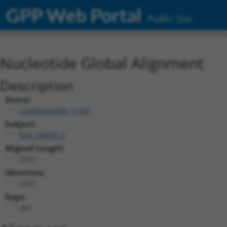
GPP Web Portal
Public Site
Nucleotide Global Alignment
Description
Query:
ccsbBroad304_11497
Subject:
NM_198031.1
Aligned Length:
2727
Identities:
2107
Gaps:
267