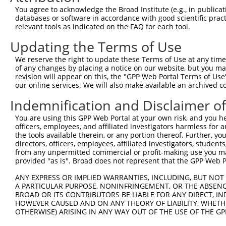
You agree to acknowledge the Broad Institute (e.g., in publicati
databases or software in accordance with good scientific pra
relevant tools as indicated on the FAQ for each tool.
Updating the Terms of Use
We reserve the right to update these Terms of Use at any time.
of any changes by placing a notice on our website, but you ma
revision will appear on this, the "GPP Web Portal Terms of Use
our online services. We will also make available an archived 
Indemnification and Disclaimer o
You are using this GPP Web Portal at your own risk, and you he
officers, employees, and affiliated investigators harmless for
the tools available therein, or any portion thereof. Further, yo
directors, officers, employees, affiliated investigators, students,
from any unpermitted commercial or profit-making use you mak
provided "as is". Broad does not represent that the GPP Web Por
ANY EXPRESS OR IMPLIED WARRANTIES, INCLUDING, BUT NOT 
A PARTICULAR PURPOSE, NONINFRINGEMENT, OR THE ABSENCE
BROAD OR ITS CONTRIBUTORS BE LIABLE FOR ANY DIRECT, IN
HOWEVER CAUSED AND ON ANY THEORY OF LIABILITY, WHETHER
OTHERWISE) ARISING IN ANY WAY OUT OF THE USE OF THE GP