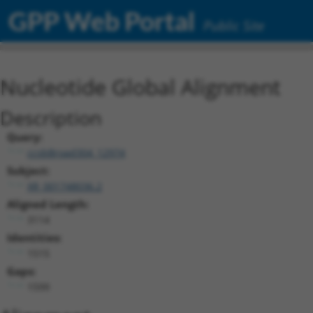
GPP Web Portal
Public Site
Nucleotide Global Alignment
Description
Query:
ccsbBroad304_12974
Subject:
XR_001748036.2
Aligned Length:
3114
Identities:
1515
Gaps:
1599