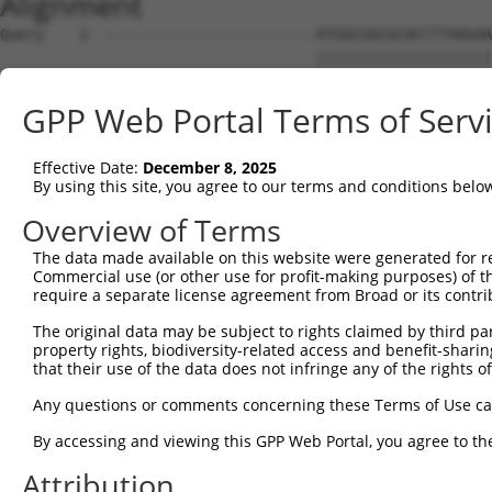
Alignment
Query    1  ------------------------ATGGCGGCGCACCTTAAGAAGCGGGTTTATGAGGAATTCACGAAAGTGGT  50
                                    ||||||||||||||||||||||||||||||||||||||||||||||||||
Sbjct    1  AGCTGAGAGGGCCCGCGGGTAGGCATGGCGGCGCACCTTAAGAAGCGGGTTTATGAGGAATTCACGAAAGTGGT  74

Query   51  TCAGCCACAGGAGGAAATTGCTACTAAGAAACTCCGACTAACAAAACCAAGTAAATCTGCAGCACTCCACATAG  124
            ||||||||||||||||||||||||||||||||||||||||||||||||||||||||||||||||||||||||||
Sbjct   75  TCAGCCACAGGAGGAAATTGCTACTAAGAAACTCCGACTAACAAAACCAAGTAAATCTGCAGCACTCCACATAG  148

Query  125  ATCTGTGTAAAGCTACCTCCCCAGCAGATGCTTTGCAATACTTGCTCCAGTTTGCCAGGAAGCCTGTCGAGGCG  198
            ||||||||||||||||||||||||||||||||||||||||||||||||||||||||||||||||||||||||||
Sbjct  149  ATCTGTGTAAAGCTACCTCCCCAGCAGATGCTTTGCAATACTTGCTCCAGTTTGCCAGGAAGCCTGTCGAGGCG  222

Query  199  GAAAGCGTAGAGGGAGTAGTCAGGATTCTCTTGGAACATTATTACAAGGAGAATGATCCATCTGTGAGACTGAA  272
            ||||||||||||||||||||||||||||||||||||||||||||||||||||||||||||||||||||||||||
Sbjct  223  GAAAGCGTAGAGGGAGTAGTCAGGATTCTCTTGGAACATTATTACAAGGAGAATGATCCATCTGTGAGACTGAA  296

Query  273  AATTGCATCATTGTTGGGTTTATTATCAAAGACAGCAGGATTTTCACCAGACTGCATTATGGATGATGCCATCA  346
            ||||||||||||||||||||||||||||||||||||||||||||||||||||||||||||||||||||||||||
Sbjct  297  AATTGCATCATTGTTGGGTTTATTATCAAAGACAGCAGGATTTTCACCAGACTGCATTATGGATGATGCCATCA  370

Query  347  ACATCCTGCAGAATGAAAAGTCTCATCAAGTCCTAGCTCAACTGCTGGATACTTTGCTTGCAATTGGCACTAAG  420
            ||||||||||||||||||||||||||||||||||||||||||||||||||||||||||||||||||||||||||
Sbjct  371  ACATCCTGCAGAATGAAAAGTCTCATCAAGTCCTAGCTCAACTGCTGGATACTTTGCTTGCAATTGGCACTAAG  444

Query  421  CTACCAGAGAATCAAGCTATCCAAATGCGATTAGTTGATGTGGCCTGCAAGCATCTGACAGATACGTCTCATGG  494
            ||||||||||||||||||||||||||||||||||||||||||||||||||||||||||||||||||||||||||
Sbjct  445  CTACCAGAGAATCAAGCTATCCAAATGCGATTAGTTGATGTGGCCTGCAAGCATCTGACAGATACGTCTCATGG  518

Query  495  TGTAAGAAATAAGTGCCTGCAGTTACTTGGCAATCTTGGCTCTTTGGAGAAAAGTGTCACAAAAGATGCAGAAG  568
            ||||||||||||||||||||||||||||||||||||||||||||||||||||||||||||||||||||||||||
Sbjct  519  TGTAAGAAATAAGTGCCTGCAGTTACTTGGCAATCTTGGCTCTTTGGAGAAAAGTGTCACAAAAGATGCAGAAG  592

Query  569  GCCTAGCTGCCAGAGATGTCCAGAAGATTATAGGGGATTACTTCAGTGACCAAGACCCACGTGTCAGAACAGCA  642
            ||||||||||||||||||||||||||||||||||||||||||||||||||||||||||||||||||||||||||
Sbjct  593  GCCTAGCTGCCAGAGATGTCCAGAAGATTATAGGGGATTACTTCAGTGACCAAGACCCACGTGTCAGAACAGCA  666

Query  643  GCTATAAAAGCCATGTTGCAGCTCCATGAAAGAGGACTGAAATTACACCAAACAATTTATAATCAGGCCTGTAA  716
            ||||||||||||||||||||||||||||||||||||||||||||||||||||||||||||||||||||||||||
Sbjct  667  GCTATAAAAGCCATGTTGCAGCTCCATGAAAGAGGACTGAAATTACACCAAACAATTTATAATCAGGCCTGTAA  740

Query  717  ATTACTCTCTGATGACTATGAACAAGTGCGCAGTGCTGCAGTCCAGCTTATCTGGGTCGTCAGTCAGCTCTATC  790
            ||||||||||||||||||||||||||||||||||||||||||||||||||||||||||||||||||||||||||
Sbjct  741  ATTACTCTCTGATGACTATGAACAAGTGCGCAGTGCTGCAGTCCAGCTTATCTGGGTCGTCAGTCAGCTCTATC  814

Query  791  CTGAAAGCATTGTCCCAATTCCTTCTTCTAATGAAGAAATACGCTTAGTTGATGATGCGTTTGGCAAAATTTGT  864
            ||||||||||||||||||||||||||||||||||||||||||||||||||||||||||||||||||||||||||
Sbjct  815  CTGAAAGCATTGTCCCAATTCCTTCTTCTAATGAAGAAATACGCTTAGTTGATGATGCGTTTGGCAAAATTTGT  888

Query  865  CACATGGTCAGTGATGGCTCTTGGGTGGTTCGTGTTCAGGCAGCAAAACTGTTGGGCTCTATGGAGCAAGTCAG  938
            ||||||||||||||||||||||||||||||||||||||||||||||||||||||||||||||||||||||||||
Sbjct  889  CACATGGTCAGTGATGGCTCTTGGGTGGTTCGTGTTCAGGCAGCAAAACTGTTGGGCTCTATGGAGCAAGTCAG  962

Query  939  TTCTCATTTCTTGGAGCAGACCCTTGACAAGAAGCTGATGTCAGATCTGAGGAGGAAACGTACTGCACATGAGC  1012
            ||||||||||||||||||||||||||||||||||||||||||||||||||||||||||||||||||||||||||
Sbjct  963  TTCTCATTTCTTGGAGCAGACCCTTGACAAGAAGCTGATGTCAGATCTGAGGAGGAAACGTACTGCACATGAGC  1036

Query 1013  GTGCCAAGGAACTTTACAGTTCGGGGGAGTTTTCCAGTGGCAGAAAGTGGGGAGATGATGCTCCCAAGGAAGAA  1086
            ||||||||||||||||||||||||||||||||||||||||||||||||||||||||||||||||||||||||||
Sbjct 1037  GTGCCAAGGAACTTTACAGTTCGGGGGAGTTTTCCAGTGGCAGAAAGTGGGGAGATGATGCTCCCAAGGAAGAA  1110

Query 1087  GTAGATACCGGGGCTGTGAACTTGATTGAGTCAGGAGCTTGTGGAGCTTTTGTTCATGGGTTGGAAGATGAGAT  1160
            ||||||||||||||||||||||||||||||||||||||||||||||||||||||||||||||||||||||||||
Sbjct 1111  GTAGATACCGGGGCTGTGAACTTGATTGAGTCAGGAGCTTGTGGAGCTTTTGTTCATGGGTTGGAAGATGAGAT  1184

Query 1161  GTATGAGGTTCGTATTGCTGCTGTGGAGGCCCTCTGCATGTTGGCCCAGTCTTCACCCTCTTTTGCTGAGAAGT  1234
            ||||||||||||||||||||||||||||||||||||||||||||||||||||||||||||||||||||||||||
Sbjct 1185  GTATGAGGTTCGTATTGCTGCTGTGGAGGCCCTCTGCATGTTGGCCCAGTCTTCACCCTCTTTTGCTGAGAAGT  1258

Query 1235  GCCTTGATTTCCTAGTTGACATGTTCAACGATGAAATTGAGGAAGTACGTCTGCAGTCTATACATACCATGAGA  1308
            ||||||||||||||||||||||||||||||||||||||||||||||||||||||||||||||||||||||||||
Sbjct 1259  GCCTTGATTTCCTAGTTGACATGTTCAACGATGAAATTGAGGAAGTACGTCTGCAGTCTATACATACCATGAGA  1332

Query 1309  AAAATCTCTAACAACATCACCCTCCGAGAAGATCAGCTTGACACTGTCCTGGCTGTGCTAGAGGATTCATCCAG  1382
            ||||||||||||||||||||||||||||||||||||||||||||||||||||||||||||||||||||||||||
Sbjct 1333  AAAATCTCTAACAACATCACCCTCCGAGAAGATCAGCTTGACACTGTCCTGGCTGTGCTAGAGGATTCATCCAG  1406

Query 1383  AGATATTCGAGAGGCTCTTCATGAACTCTTATGCTGTACTAATGTTTCAACCAAAGAAGGGATTCATCTTGCAT  1456
            ||||||||||||||||||||||||||||||||||||||||||||||||||||||||||||||||||||||||||
Sbjct 1407  AGATATTCGAGAGGCTCTTCATGAACTCTTATGCTGTACTAATGTTTCAACCAAAGAAGGGATTCATCTTGCAT  1480

Query 1457  TGGTGGAGCTGCTGAAAAATTTAACCAAGTACCCTACTGATAGGGACTCCATATGGAAG---------------  1515
            |||||||||||||||||||||||||||||||||||||||||||||||||||||||||||               
Sbjct 1481  TGGTGGAGCTGCTGAAAAATTTAACCAAGTACCCTACTGATAGGGACTCCATATGGAAGTGCTTGAAGTTTCTG  1554

Query 1516  --------------------------------------------------------------------------  1515
                                                                                      
Sbjct 1555  GGAAGTCGGCATCCAACCCTGGTGCTTCCCTTGGTGCCAGAGCTTCTGAGCACCCACCCATTTTTTGACACAGC  1628

Query 1516  --------------------------------------------------------------------------  1515
                                                                                      
Sbjct 1629  TGAACCAGACATGGATGATCCAGCTTATAT
GPP Web Portal Terms of Serv
Effective Date:
December 8, 2025
By using this site, you agree to our terms and conditions belo
Overview of Terms
The data made available on this website were generated for r
Commercial use (or other use for profit-making purposes) of t
require a separate license agreement from Broad or its contri
The original data may be subject to rights claimed by third part
property rights, biodiversity-related access and benefit-sharing 
that their use of the data does not infringe any of the rights of
Any questions or comments concerning these Terms of Use c
By accessing and viewing this GPP Web Portal, you agree to th
Attribution