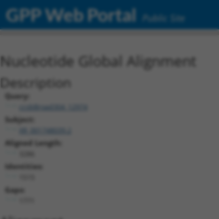
GPP Web Portal
Public Site
Nucleotide Global Alignment
Description
Query:
ccsbBroad304_12974
Subject:
XR_001748039.2
Aligned Length:
3286
Identities:
1515
Gaps:
1771