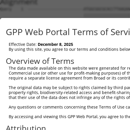
Alignment
Query    1  ------------------------ATGGCGGCGCACCTTAAGAAGCGGGTTTATGAGGAATTCACGAAAGTGGT  50
                                    ||||||||||||||||||||||||||||||||||||||||||||||||||
Sbjct    1  AGCTGAGAGGGCCCGCGGGTAGGCATGGCGGCGCACCTTAAGAAGCGGGTTTATGAGGAATTCACGAAAGTGGT  74

Query   51  TCAGCCACAGGAGGAAATTGCTACTAAGAAACTCCGACTAACAAAACCAAGTAAATCTGCAGCACTCCACATAG  124
            ||||||||||||||||||||||||||||||||||||||||||||||||||||||||||||||||||||||||||
Sbjct   75  TCAGCCACAGGAGGAAATTGCTACTAAGAAACTCCGACTAACAAAACCAAGTAAATCTGCAGCACTCCACATAG  148

Query  125  ATCTGTGTAAAGCTACCTCCCCAGCAGATGCTTTGCAATACTTGCTCCAGTTTGCCAGGAAGCCTGTCGAGGCG  198
            ||||||||||||||||||||||||||||||||||||||||||||||||||||||||||||||||||||||||||
Sbjct  149  ATCTGTGTAAAGCTACCTCCCCAGCAGATGCTTTGCAATACTTGCTCCAGTTTGCCAGGAAGCCTGTCGAGGCG  222

Query  199  GAAAGCGTAGAGGGAGTAGTCAGGATTCTCTTGGAACATTATTACAAGGAGAATGATCCATCTGTGAGACTGAA  272
            ||||||||||||||||||||||||||||||||||||||||||||||||||||||||||||||||||||||||||
Sbjct  223  GAAAGCGTAGAGGGAGTAGTCAGGATTCTCTTGGAACATTATTACAAGGAGAATGATCCATCTGTGAGACTGAA  296

Query  273  AATTGCATCATTGTTGGGTTTATTATCAAAGACAGCAGGATTTTCACCAGACTGCATTATGGATGATGCCATCA  346
            ||||||||||||||||||||||||||||||||||||||||||||||||||||||||||||||||||||||||||
Sbjct  297  AATTGCATCATTGTTGGGTTTATTATCAAAGACAGCAGGATTTTCACCAGACTGCATTATGGATGATGCCATCA  370

Query  347  ACATCCTGCAGAATGAAAAGTCTCATCAAGTCCTAGCTCAACTGCTGGATACTTTGCTTGCAATTGGCACTAAG  420
            ||||||||||||||||||||||||||||||||||||||||||||||||||||||||||||||||||||||||||
Sbjct  371  ACATCCTGCAGAATGAAAAGTCTCATCAAGTCCTAGCTCAACTGCTGGATACTTTGCTTGCAATTGGCACTAAG  444

Query  421  CTACCAGAGAATCAAGCTATCCAAATGCGATTAGTTGATGTGGCCTGCAAGCATCTGACAGATACGTCTCATGG  494
            ||||||||||||||||||||||||||||||||||||||||||||||||||||||||||||||||||||||||||
Sbjct  445  CTACCAGAGAATCAAGCTATCCAAATGCGATTAGTTGATGTGGCCTGCAAGCATCTGACAGATACGTCTCATGG  518

Query  495  TGTAAGAAATAAGTGCCTGCAGTTACTTGGCAATCTTGGCTCTTTGGAGAAAAGTGTCACAAAAGATGCAGAAG  568
            ||||||||||||||||||||||||||||||||||||||||||||||||||||||||||||||||||||||||||
Sbjct  519  TGTAAGAAATAAGTGCCTGCAGTTACTTGGCAATCTTGGCTCTTTGGAGAAAAGTGTCACAAAAGATGCAGAAG  592

Query  569  GCCTAGCTGCCAGAGATGTCCAGAAGATTATAGGGGATTACTTCAGTGACCAAGACCCACGTGTCAGAACAGCA  642
            ||||||||||||||||||||||||||||||||||||||||||||||||||||||||||||||||||||||||||
Sbjct  593  GCCTAGCTGCCAGAGATGTCCAGAAGATTATAGGGGATTACTTCAGTGACCAAGACCCACGTGTCAGAACAGCA  666

Query  643  GCTATAAAAGCCATGTTGCAGCTCCATGAAAGAGGACTGAAATTACACCAAACAATTTATAATCAGGCCTGTAA  716
            ||||||||||||||||||||||||||||||||||||||||||||||||||||||||||||||||||||||||||
Sbjct  667  GCTATAAAAGCCATGTTGCAGCTCCATGAAAGAGGACTGAAATTACACCAAACAATTTATAATCAGGCCTGTAA  740

Query  717  ATTACTCTCTGATGACTATGAACAAGTGCGCAGTGCTGCAGTCCAGCTTATCTGGGTCGTCAGTCAGCTCTATC  790
            ||||||||||||||||||||||||||||||||||||||||||||||||||||||||||||||||||||||||||
Sbjct  741  ATTACTCTCTGATGACTATGAACAAGTGCGCAGTGCTGCAGTCCAGCTTATCTGGGTCGTCAGTCAGCTCTATC  814

Query  791  CTGAAAGCATTGTCCCAATTCCTTCTTCTAATGAAGAAATACGCTTAGTTGATGATGCGTTTGGCAAAATTTGT  864
            ||||||||||||||||||||||||||||||||||||||||||||||||||||||||||||||||||||||||||
Sbjct  815  CTGAAAGCATTGTCCCAATTCCTTCTTCTAATGAAGAAATACGCTTAGTTGATGATGCGTTTGGCAAAATTTGT  888

Query  865  CACATGGTCAGTGATGGCTCTTGGGTGGTTCGTGTTCAGGCAGCAAAACTGTTGGGCTCTATGGAGCAAGTCAG  938
            ||||||||||||||||||||||||||||||||||||||||||||||||||||||||||||||||||||||||||
Sbjct  889  CACATGGTCAGTGATGGCTCTTGGGTGGTTCGTGTTCAGGCAGCAAAACTGTTGGGCTCTATGGAGCAAGTCAG  962

Query  939  TTCTCATTTCTTGGAGCAGACCCTTGACAAGAAGCTGATGTCAGATCTGAGGAGGAAACGTACTGCACATGAGC  1012
            ||||||||||||||||||||||||||||||||||||||||||||||||||||||||||||||||||||||||||
Sbjct  963  TTCTCATTTCTTGGAGCAGACCCTTGACAAGAAGCTGATGTCAGATCTGAGGAGGAAACGTACTGCACATGAGC  1036

Query 1013  GTGCCAAGGAACTTTACAGTTCGGGGGAGTTTTCCAGTGGCAGAAAGTGGGGAGATGATGCTCCCAAGGAAGAA  1086
            ||||||||||||||||||||||||||||||||||||||||||||||||||||||||||||||||||||||||||
Sbjct 1037  GTGCCAAGGAACTTTACAGTTCGGGGGAGTTTTCCAGTGGCAGAAAGTGGGGAGATGATGCTCCCAAGGAAGAA  1110

Query 1087  GTAGATACCGGGGCTGTGAACTTGATTGAGTCAGGAGCTTGTGGAGCTTTTGTTCATGGGTTGGAAGATGAGAT  1160
            ||||||||||||||||||||||||||||||||||||||||||||||||||||||||||||||||||||||||||
Sbjct 1111  GTAGATACCGGGGCTGTGAACTTGATTGAGTCAGGAGCTTGTGGAGCTTTTGTTCATGGGTTGGAAGATGAGAT  1184

Query 1161  GTATGAGGTTCGTATTGCTGCTGTGGAGGCCCTCTGCATGTTGGCCCAGTCTTCACCCTCTTTTGCTGAGAAGT  1234
            ||||||||||||||||||||||||||||||||||||||||||||||||||||||||||||||||||||||||||
Sbjct 1185  GTATGAGGTTCGTATTGCTGCTGTGGAGGCCCTCTGCATGTTGGCCCAGTCTTCACCCTCTTTTGCTGAGAAGT  1258

Query 1235  GCCTTGATTTCCTAGTTGACATGTTCAACGATGAAATTGAGGAAGTACGTCTGCAGTCTATACATACCATGAGA  1308
            ||||||||||||||||||||||||||||||||||||||||||||||||||||||||||||||||||||||||||
Sbjct 1259  GCCTTGATTTCCTAGTTGACATGTTCAACGATGAAATTGAGGAAGTACGTCTGCAGTCTATACATACCATGAGA  1332

Query 1309  AAAATCTCTAACAACATCACCCTCCGAGAAGATCAGCTTGACACTGTCCTGGCTGTGCTAGAGGATTCATCCAG  1382
            ||||||||||||||||||||||||||||||||||||||||||||||||||||||||||||||||||||||||||
Sbjct 1333  AAAATCTCTAACAACATCACCCTCCGAGAAGATCAGCTTGACACTGTCCTGGCTGTGCTAGAGGATTCATCCAG  1406

Query 1383  AGATATTCGAGAGGCTCTTCATGAACTCTTATGCTGTACTAATGTTTCAACCAAAGAAGGGATTCATCTTGCAT  1456
            ||||||||||||||||||||||||||||||||||||||||||||||||||||||||||||||||||||||||||
Sbjct 1407  AGATATTCGAGAGGCTCTTCATGAACTCTTATGCTGTACTAATGTTTCAACCAAAGAAGGGATTCATCTTGCAT  1480

Query 1457  TGGTGGAGCTGCTGAAAAATTTAACCAAGTACCCTACTGATAGGGACTCCATATGGAAG---------------  1515
            |||||||||||||||||||||||||||||||||||||||||||||||||||||||||||               
Sbjct 1481  TGGTGGAGCTGCTGAAAAATTTAACCAAGTACCCTACTGATAGGGACTCCATATGGAAGTGCTTGAAGTTTCTG  1554

Query 1516  --------------------------------------------------------------------------  1515
                                                                                      
Sbjct 1555  GGAAGTCGGCATCCAACCCTGGTGCTTCCCTTGGTGCCAGAGCTTCTGAGCACCCACCCATTTTTTGACACAGC  1628

Query 1516  --------------------------------------------------------------------------  1515
                                                                                      
Sbjct 1629  TGAACCAGACATGGATGATCCAGCTTATAT
GPP Web Portal Terms of Serv
Effective Date:
December 8, 2025
By using this site, you agree to our terms and conditions belo
Overview of Terms
The data made available on this website were generated for r
Commercial use (or other use for profit-making purposes) of t
require a separate license agreement from Broad or its contri
The original data may be subject to rights claimed by third part
property rights, biodiversity-related access and benefit-sharing 
that their use of the data does not infringe any of the rights of
Any questions or comments concerning these Terms of Use c
By accessing and viewing this GPP Web Portal, you agree to th
Attribution