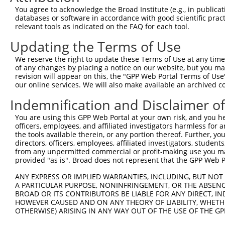
You agree to acknowledge the Broad Institute (e.g., in publicati
databases or software in accordance with good scientific pra
relevant tools as indicated on the FAQ for each tool.
Updating the Terms of Use
We reserve the right to update these Terms of Use at any time.
of any changes by placing a notice on our website, but you ma
revision will appear on this, the "GPP Web Portal Terms of Use
our online services. We will also make available an archived 
Indemnification and Disclaimer o
You are using this GPP Web Portal at your own risk, and you he
officers, employees, and affiliated investigators harmless for
the tools available therein, or any portion thereof. Further, yo
directors, officers, employees, affiliated investigators, students,
from any unpermitted commercial or profit-making use you mak
provided "as is". Broad does not represent that the GPP Web Por
ANY EXPRESS OR IMPLIED WARRANTIES, INCLUDING, BUT NOT 
A PARTICULAR PURPOSE, NONINFRINGEMENT, OR THE ABSENCE
BROAD OR ITS CONTRIBUTORS BE LIABLE FOR ANY DIRECT, IN
HOWEVER CAUSED AND ON ANY THEORY OF LIABILITY, WHETHER
OTHERWISE) ARISING IN ANY WAY OUT OF THE USE OF THE GP