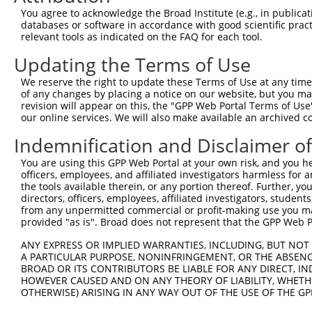
You agree to acknowledge the Broad Institute (e.g., in publicati
databases or software in accordance with good scientific pra
relevant tools as indicated on the FAQ for each tool.
Updating the Terms of Use
We reserve the right to update these Terms of Use at any time.
of any changes by placing a notice on our website, but you ma
revision will appear on this, the "GPP Web Portal Terms of Use
our online services. We will also make available an archived 
Indemnification and Disclaimer o
You are using this GPP Web Portal at your own risk, and you he
officers, employees, and affiliated investigators harmless for
the tools available therein, or any portion thereof. Further, yo
directors, officers, employees, affiliated investigators, students,
from any unpermitted commercial or profit-making use you mak
provided "as is". Broad does not represent that the GPP Web Por
ANY EXPRESS OR IMPLIED WARRANTIES, INCLUDING, BUT NOT 
A PARTICULAR PURPOSE, NONINFRINGEMENT, OR THE ABSENCE
BROAD OR ITS CONTRIBUTORS BE LIABLE FOR ANY DIRECT, IN
HOWEVER CAUSED AND ON ANY THEORY OF LIABILITY, WHETHER
OTHERWISE) ARISING IN ANY WAY OUT OF THE USE OF THE GP