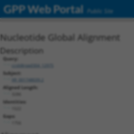
GPP Web Portal
Public Site
Nucleotide Global Alignment
Description
Query:
ccsbBroad304_12975
Subject:
XR_001748039.2
Aligned Length:
3286
Identities:
1522
Gaps:
1756