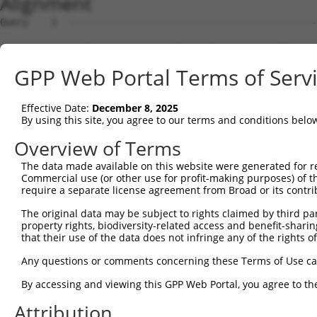
Alignment
Query    1  --------------------------------------------------------------------------  0
                                                                                      
Sbjct    1  AGCTGAGAGGGCCCGCGGGTAGGCATGGCGGCGCACCTTAAGAAGCGGGTTTATGAGGAATTCACGAAAGTGGT  74

Query    1  --------------------------------------------------------------------------  0
                                                                                      
Sbjct   75  TCAGCCACAGGAGGAAATTGCTACTAAGAAACTCCGACTAACAAAACCAAGTAAATCTGCAGCACTCCACATAG  148

Query    1  --------------------------------------------------------------------------  0
                                                                                      
Sbjct  149  ATCTGTGTAAAGCTACCTCCCCAGCAGATGCTTTGCAATACTTGCTCCAGTTTGCCAGGAAGCCTGTCGAGGCG  222

Query    1  --------------------------------------------------------------------------  0
                                                                                      
Sbjct  223  GAAAGCGTAGAGGGAGTAGTCAGGATTCTCTTGGAACATTATTACAAGGAGAATGATCCATCTGTGAGACTGAA  296

Query    1  -----------------------------------------------------------------ATGCCATCA  9
                                                                             |||||||||
Sbjct  297  AATTGCATCATTGTTGGGTTTATTATCAAAGACAGCAGGATTTTCACCAGACTGCATTATGGATGATGCCATCA  370

Query   10  ACATCCTGCAGAATGAAA--------------------------------------------------------  27
            ||||||||||||||||||                                                        
Sbjct  371  ACATCCTGCAGAATGAAAAGTCTCATCAAGTCCTAGCTCAACTGCTGGATACTTTGCTTGCAATTGGCACTAAG  444

Query   28  ---------------------------------------------------CATCTGACAGATACGTCTCATGG  50
                                                               |||||||||||||||||||||||
Sbjct  445  CTACCAGAGAATCAAGCTATCCAAATGCGATTAGTTGATGTGGCCTGCAAGCATCTGACAGATACGTCTCATGG  518

Query   51  TGTAAGAAATAAGTGCCTGCAGTTACTTGGCAATCTTGGCTCTTTGGAGAAAAGTGTCACAAAAGATGCAGAAG  124
            ||||||||||||||||||||||||||||||||||||||||||||||||||||||||||||||||||||||||||
Sbjct  519  TGTAAGAAATAAGTGCCTGCAGTTACTTGGCAATCTTGGCTCTTTGGAGAAAAGTGTCACAAAAGATGCAGAAG  592

Query  125  GCCTAGCTGCCAGAGATGTCCAGAAGATTATAGGGGATTACTTCAGTGACCAAGACCCACGTGTCAGAACAGCA  198
            ||||||||||||||||||||||||||||||||||||||||||||||||||||||||||||||||||||||||||
Sbjct  593  GCCTAGCTGCCAGAGATGTCCAGAAGATTATAGGGGATTACTTCAGTGACCAAGACCCACGTGTCAGAACAGCA  666

Query  199  GCTATAAAAGCCATGTTGCAGCTCCATGAAAGAGGACTGAAATTACACCAAACAATTTATAATCAGGCCTGTAA  272
            ||||||||||||||||||||||||||||||||||||||||||||||||||||||||||||||||||||||||||
Sbjct  667  GCTATAAAAGCCATGTTGCAGCTCCATGAAAGAGGACTGAAATTACACCAAACAATTTATAATCAGGCCTGTAA  740

Query  273  ATTACTCTCTGATGACTATGAACAAGTGCGCAGTGCTGCAGTCCAGCTTATCTGGGTCGTCAGTCAGCTCTATC  346
            ||||||||||||||||||||||||||||||||||||||||||||||||||||||||||||||||||||||||||
Sbjct  741  ATTACTCTCTGATGACTATGAACAAGTGCGCAGTGCTGCAGTCCAGCTTATCTGGGTCGTCAGTCAGCTCTATC  814

Query  347  CTGAAAGCATTGTCCCAATTCCTTCTTCTAATGAAGAAATACGCTTAGTTGATGATGCGTTTGGCAAAATTTGT  420
            ||||||||||||||||||||||||||||||||||||||||||||||||||||||||||||||||||||||||||
Sbjct  815  CTGAAAGCATTGTCCCAATTCCTTCTTCTAATGAAGAAATACGCTTAGTTGATGATGCGTTTGGCAAAATTTGT  888

Query  421  CACATGGTCAGTGATGGCTCTTGGGTGGTTCGTGTTCAGGCAGCAAAACTGTTGGGCTCTATGGAGCAAGTCAG  494
            ||||||||||||||||||||||||||||||||||||||||||||||||||||||||||||||||||||||||||
Sbjct  889  CACATGGTCAGTGATGGCTCTTGGGTGGTTCGTGTTCAGGCAGCAAAACTGTTGGGCTCTATGGAGCAAGTCAG  962

Query  495  TTCTCATTTCTTGGAGCAGACCCTTGACAAGAAGCTGATGTCAGATCTGAGGAGGAAACGTACTGCACATGAGC  568
            ||||||||||||||||||||||||||||||||||||||||||||||||||||||||||||||||||||||||||
Sbjct  963  TTCTCATTTCTTGGAGCAGACCCTTGACAAGAAGCTGATGTCAGATCTGAGGAGGAAACGTACTGCACATGAGC  1036

Query  569  GTGCCAAGGAACTTTACAGTTCGGGGGAGTTTTCCAGTGGCAGAAAGTGGGGAGATGATGCTCCCAAGGAAGAA  642
            ||||||||||||||||||||||||||||||||||||||||||||||||||||||||||||||||||||||||||
Sbjct 1037  GTGCCAAGGAACTTTACAGTTCGGGGGAGTTTTCCAGTGGCAGAAAGTGGGGAGATGATGCTCCCAAGGAAGAA  1110

Query  643  GTAGATACCGGGGCTGTGAACTTGATTGAGTCAGGAGCTTGTGGAGCTTTTGTTCATGGGTTGGAAGATGAGAT  716
            ||||||||||||||||||||||||||||||||||||||||||||||||||||||||||||||||||||||||||
Sbjct 1111  GTAGATACCGGGGCTGTGAACTTGATTGAGTCAGGAGCTTGTGGAGCTTTTGTTCATGGGTTGGAAGATGAGAT  1184

Query  717  GTATGAGGTTCGTATTGCTGCTGTGGAGGCCCTCTGCATGTTGGCCCAGTCTTCACCCTCTTTTGCTGAGAAGT  790
            ||||||||||||||||||||||||||||||||||||||||||||||||||||||||||||||||||||||||||
Sbjct 1185  GTATGAGGTTCGTATTGCTGCTGTGGAGGCCCTCTGCATGTTGGCCCAGTCTTCACCCTCTTTTGCTGAGAAGT  1258

Query  791  GCCTTGATTTCCTAGTTGACATGTTCAACGATGAAATTGAGGAAGTACGTCTGCAGTCTATACATACCATGAGA  864
            ||||||||||||||||||||||||||||||||||||||||||||||||||||||||||||||||||||||||||
Sbjct 1259  GCCTTGATTTCCTAGTTGACATGTTCAACGATGAAATTGAGGAAGTACGTCTGCAGTCTATACATACCATGAGA  1332

Query  865  AAAATCTCTAACAACATCACCCTCCGAGAAGATCAGCTTGACACTGTCCTGGCTGTGCTAGAGGATTCATCCAG  938
            ||||||||||||||||||||||||||||||||||||||||||||||||||||||||||||||||||||||||||
Sbjct 1333  AAAATCTCTAACAACATCACCCTCCGAGAAGATCAGCTTGACACTGTCCTGGCTGTGCTAGAGGATTCATCCAG  1406

Query  939  AGATATTCGAGAGGCTCTTCATGAACTCTTATGCTGTACTAATGTTTCAACCAAAGAAGGGATTCATCTTGCAT  1012
            ||||||||||||||||||||||||||||||||||||||||||||||||||||||||||||||||||||||||||
Sbjct 1407  AGATATTCGAGAGGCTCTTCATGAACTCTTATGCTGTACTAATGTTTCAACCAAAGAAGGGATTCATCTTGCAT  1480

Query 1013  TGGTGGAGCTGCTGAAAAATTTAACCAAGTACCCTACTGATAGGGACTCCATATGGAAGTGCTTGAAGTTTCTG  1086
            ||||||||||||||||||||||||||||||||||||||||||||||||||||||||||||||||||||||||||
Sbjct 1481  TGGTGGAGCTGCTGAAAAATTTAACCAAGTACCCTACTGATAGGGACTCCATATGGAAGTGCTTGAAGTTTCTG  1554

Query 1087  GGAAGTCGGCATCCAACCCTGGTGCTTCCCTTGGTGCCAGAGCTTCTGAGCACCCACCCATTTTTTGACACAGC  1160
            ||||||||||||||||||||||||||||||||||||||||||||||||||||||||||||||||||||||||||
Sbjct 1555  GGAAGTCGGCATCCAACCCTGGTGCTTCCCTTGGTGCCAGAGCTTCTGAGCACCCACCCATTTTTTGACACAGC  1628

Query 1161  TGAACCAGACATGGATGATCCAGCTTATATTGCAGTTTTGGTACTTATTTTCAATGCTGCTAAAACCTGTCCAA  1234
            ||||||||||||||||||||||||||||||||||||||||||||||||||||||||||||||||||||||||||
Sbjct 1629  TGAACCAGACATGGATGATCCAGCTTATATTGCAGTTTTGGTACTTATTTTCAATGCTGCTAAAACCTGTCCAA  1702

Query 1235  CAATGCCAGCATTGTTCTCAGAT
GPP Web Portal Terms of Serv
Effective Date:
December 8, 2025
By using this site, you agree to our terms and conditions belo
Overview of Terms
The data made available on this website were generated for r
Commercial use (or other use for profit-making purposes) of t
require a separate license agreement from Broad or its contri
The original data may be subject to rights claimed by third part
property rights, biodiversity-related access and benefit-sharing 
that their use of the data does not infringe any of the rights of
Any questions or comments concerning these Terms of Use c
By accessing and viewing this GPP Web Portal, you agree to th
Attribution