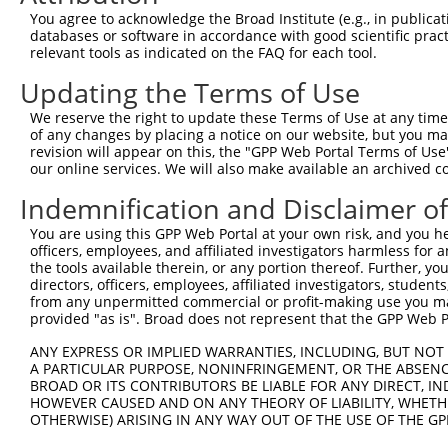
You agree to acknowledge the Broad Institute (e.g., in publicati
databases or software in accordance with good scientific pra
relevant tools as indicated on the FAQ for each tool.
Updating the Terms of Use
We reserve the right to update these Terms of Use at any time.
of any changes by placing a notice on our website, but you ma
revision will appear on this, the "GPP Web Portal Terms of Use
our online services. We will also make available an archived 
Indemnification and Disclaimer o
You are using this GPP Web Portal at your own risk, and you he
officers, employees, and affiliated investigators harmless for
the tools available therein, or any portion thereof. Further, yo
directors, officers, employees, affiliated investigators, students,
from any unpermitted commercial or profit-making use you mak
provided "as is". Broad does not represent that the GPP Web Por
ANY EXPRESS OR IMPLIED WARRANTIES, INCLUDING, BUT NOT 
A PARTICULAR PURPOSE, NONINFRINGEMENT, OR THE ABSENCE
BROAD OR ITS CONTRIBUTORS BE LIABLE FOR ANY DIRECT, IN
HOWEVER CAUSED AND ON ANY THEORY OF LIABILITY, WHETHER
OTHERWISE) ARISING IN ANY WAY OUT OF THE USE OF THE GP