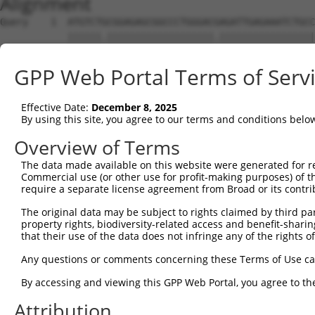
Alignment
Query    1  ATGTCTGCGGAGAGCGGCCCTGGGACGAGATTGAGAAATCTGCCAGTAATGGGGGATGGACTAGAAACTTCCCA  74
            ||||||.|||||||||||||||||||.|||||||||||||||||||||||||||||||||||||||||.|||||
Sbjct    1  ATGTCTACGGAGAGCGGCCCTGGGACAAGATTGAGAAATCTGCCAGTAATGGGGGATGGACTAGAAACCTCCCA  74

Query   75  AATGTCTACAACACAGGCCCAGGCCCAACCCCAGCCAGCCAACGCAGCCAGCACCAACCCCCCGCCCCCAGAGA  148
            ||||||||||||.||||||||||||||||||||||||||.||.||||||||||||||.||.||.||||||||||
Sbjct   75  AATGTCTACAACGCAGGCCCAGGCCCAACCCCAGCCAGCAAATGCAGCCAGCACCAATCCTCCACCCCCAGAGA  148

Query  149  CCTCCAACCCTAACAAGCCCAAGAGGCAGACCAACCAACTGCAATACCTGCTCAGAGTGGTGCTCAAGACACTA  222
            |||||||||||||||||||||||||.|||||.||||||||||||||.|||||||||||||||||||||||||||
Sbjct  149  CCTCCAACCCTAACAAGCCCAAGAGACAGACAAACCAACTGCAATATCTGCTCAGAGTGGTGCTCAAGACACTA  222

Query  223  TGGAAACACCAGTTTGCATGGCCTTTCCAGCAGCCTGTGGATGCCGTCAAGCTGAACCTCCCTGATTACTATAA  296
            |||||||||||||||||.|||||||||||||||||.||||||||||||||||||||||||||||||||||||||
Sbjct  223  TGGAAACACCAGTTTGCGTGGCCTTTCCAGCAGCCCGTGGATGCCGTCAAGCTGAACCTCCCTGATTACTATAA  296

Query  297  GATCATTAAAACGCCTATGGATATGGGAACAATAAAGAAGCGCTTGGAAAACAACTATTACTGGAATGCTCAGG  370
            |||.||||||||.||.||||||||||||||||||||||||||||||||||||||||||||||||||||||||||
Sbjct  297  GATTATTAAAACACCCATGGATATGGGAACAATAAAGAAGCGCTTGGAAAACAACTATTACTGGAATGCTCAGG  370

Query  371  AATGTATCCAGGACTTCAACACTATGTTTACAAATTGTTACATCTACAACAAGCCTGGAGATGACATAGTCTTA  444
            ||||||||||||||||||||||||||||||||||||||||||||||.||||||||||||||||||||.||||||
Sbjct  371  AATGTATCCAGGACTTCAACACTATGTTTACAAATTGTTACATCTATAACAAGCCTGGAGATGACATCGTCTTA  444

Query  445  ATGGCAGAAGCTCTGGAAAAGCTCTTCTTGCAAAAAATAAATGAGCTACCCACAGAAGAAACCGAGATCATGAT  518
            |||||||||||||||||.||||||||||||||||||||.|||||.||.||.|||||||||||.|||||||||||
Sbjct  445  ATGGCAGAAGCTCTGGAGAAGCTCTTCTTGCAAAAAATCAATGAACTGCCTACAGAAGAAACTGAGATCATGAT  518

Query  519  AGTCCAGGCAAAAGGAAGAGGACGTGGGAGGAAAGAAACAGGGACAGCAAAACCTGGCGTTTCCACGGTACCAA  592
            ||||||||||||||||||||||||.||||||||||||||||||.|||||||.|||||.||.|||||||||||||
Sbjct  519  AGTCCAGGCAAAAGGAAGAGGACGAGGGAGGAAAGAAACAGGGGCAGCAAAGCCTGGTGTATCCACGGTACCAA  592

Query  593  ACACAACTCAAGCATCGACTCCTCCGCAGACCCAGACCCCTCAGCCGAA---TCCTCCTCCTGTGCAGGCCACG  663
            ||||||||||||||||.|||.||||||||||||||||.|||||||.|||   ||||||.||||||||||||||.
Sbjct  593  ACACAACTCAAGCATCAACTTCTCCGCAGACCCAGACGCCTCAGCAGAACCCTCCTCCACCTGTGCAGGCCACA  666

Query  664  CCTCACCCCTTCCCTGCCGTCACCCCGGACCTCATCGTCCAGACCCCTGTCATGACAGTGGTGCCTCCCCAGCC  737
            .||||||||||.|||||.||||||||.||||||||.|.||||.|.||||||||||||.|||||||.||.|||||
Sbjct  667  ACTCACCCCTTTCCTGCTGTCACCCCAGACCTCATTGCCCAGCCTCCTGTCATGACAATGGTGCCCCCTCAGCC  740

Query  738  ACTGCAGACGCC--CCCCGCCAGTGCCCCCCCAGCCACAACCCCAACCCGCTTCAGCTCCCCAGCCCGTACAGA  809
            |||.|||||.||  |.|||   ||.|||||||||||||.|||||.|||.|||.|||.|||.|||||.||.||||
Sbjct  741  ACTTCAGACTCCTTCACCG---GTACCCCCCCAGCCACCACCCCCACCTGCTCCAGTTCCACAGCCTGTGCAGA  811

Query  810  GCCACCCACCCATCATCGCGGCCACCCCACAGCCTGTGAAGACAAAGAAGGGAGTGAAGAGGAAAGCAGACACC  883
            |.|||||.||||||||.|||.|||||||.||||||||||||||||||||.||.|||||||||||||||||.|||
Sbjct  812  GTCACCCGCCCATCATTGCGACCACCCCCCAGCCTGTGAAGACAAAGAAAGGGGTGAAGAGGAAAGCAGATACC  885

Query  884  ACCACCCCCACCACCATTGACCCCATTCACGAGCCACCCTCGCTGCCCCCGGAGCCCAAGACCACCAAGCTGGG  957
            ||||||||.||||||||.|||||||||||.|||||||||||.|||.||||.||||||||||||.||||||||||
Sbjct  886  ACCACCCCTACCACCATCGACCCCATTCATGAGCCACCCTCACTGGCCCCAGAGCCCAAGACCGCCAAGCTGGG  959

Query  958  CCAGCGGCGGGAGAGCAGCCGGCCTGTGAAACCTCCAAAGAAGGACGTGCCCGACTCTCAGCAGCACCCAGCAC  1031
            .|..|||||||||||||||.|.||||||||.||||||||||||||.||.||.|||||.|||||||||||||..|
Sbjct  960  TCCTCGGCGGGAGAGCAGCAGACCTGTGAAGCCTCCAAAGAAGGATGTACCGGACTCACAGCAGCACCCAGGGC  1033

Query 1032  CAGAGAAGAGCAGCAAGGTCTCGGAGCAGCTCAAGTGCTGCAGCGGCATCCTCAAGGAGATGTTTGCCAAGAAG  1105
            |||||||||||||||||.||||.||||||||.|||||||||||.|||||||||||||||||||||||||||||.
Sbjct 1034  CAGAGAAGAGCAGCAAGATCTCTGAGCAGCTAAAGTGCTGCAGTGGCATCCTCAAGGAGATGTTTGCCAAGAAA  1107

Query 1106  CACGCCGCCTACGCCTGGCCCTTCTACAAGCCTGTGGACGTGGAGGCACTGGGCCTACACGACTACTGTGACAT  1179
            ||.||.|||||.||||||||.|||||||||||||||||.||||||||||||||.||.|||||||||||||||||
Sbjct 1108  CATGCTGCCTATGCCTGGCCTTTCTACAAGCCTGTGGATGTGGAGGCACTGGGTCTGCACGACTACTGTGACAT  1181

Query 1180  CATCAAGCACCCCATGGACATGAGCACAATCAAGTCTAAACTGGAGGCCCGTGAGTACCGTGATGCTCAGGAGT  1253
            ||||||.||.||||||||||||||||||||||||||||||||.|||.||||.||||||.|.|||||.|||||.|
Sbjct 1182  CATCAAACATCCCATGGACATGAGCACAATCAAGTCTAAACTAGAGTCCCGAGAGTACAGAGATGCCCAGGAAT  1255

Query 1254  TTGGTGCTGACGTCCGATTGATGTTCTCCAACTGCTATAAGTACAACCCTCCTGACCATGAGGTGGTGGCCATG  1327
            ||||||||||.||||||||||||||||||||||||||.|||||||||||.|||||||||||.|||||.||||||
Sbjct 1256  TTGGTGCTGATGTCCGATTGATGTTCTCCAACTGCTACAAGTACAACCCCCCTGACCATGAAGTGGTAGCCATG  1329

Query 1328  GCCCGCAAGCTCCAGGATGTGTTCGAAATGCGCTTTGCCAAGATGCCGGACGAGCCTGAGGAGCCAGTGGTGGC  1401
            ||.||.||.||||||||||||||.|||||||||||||||||||||||.||.||||||||.||||||||.||..|
Sbjct 1330  GCTCGAAAACTCCAGGATGTGTTTGAAATGCGCTTTGCCAAGATGCCTGATGAGCCTGAAGAGCCAGTTGTTAC  1403

Query 1402  CGTGTCCTCCCCCGGCAGTGCTCCCTCCCACCAAGGTTGTGGCCCCGCCCTCATCCCAGCGACAGCAGCAGCGA  1475
            .||||||| |.||.|||||||..||.||.||.|||||.||.|||||.||||||| |.||.||||||||||||||
Sbjct 1404  AGTGTCCT-CTCCTGCAGTGCCACCCCCTACAAAGGTGGTAGCCCCACCCTCAT-CTAGTGACAGCAGCAGCGA  1475

Query 1476  TAGCTCCTCGGACAGTGACAGTTCGACTGATGACTCTGAGGAGGAGCGAGCCCAGCGGCTGGCTGAGCTCCAGG  1549
            .||.||.||.|||||.||||||||.|||||.|||||||||||.|||||||||||||||||||||||.|||||||
Sbjct 1476  CAGTTCTTCCGACAGCGACAGTTCCACTGACGACTCTGAGGAAGAGCGAGCCCAGCGGCTGGCTGAACTCCAGG  1549

Query 1550  AGCAGCTCAAAGCCGTGCACGAGCAGCTTGCAGCCCTCTCTCAGCCCCAGCAGAACAAACCAAAGAAAAAGGAG  1623
            |.||||||||.||||||||.||||||||||||||||||||.|||||||||||||||||||||||||||||||||
Sbjct 1550  AACAGCTCAAGGCCGTGCATGAGCAGCTTGCAGCCCTCTCACAGCCCCAGCAGAACAAACCAAAGAAAAAGGAG  1623

Query 1624  AAAGACAAGAAGGAAAAGAAAAAAGAAAAGCACAAAAGGAAAGAGGAAGTGGAAGAGAATAAAAAAAGCAAAGC  1697
            ||.||||||||||||||||||||.|||||||||||||.||||||.||||||||.||.|||||||||||||||.|
Sbjct 1624  AAGGACAAGAAGGAAAAGAAAAAGGAAAAG
GPP Web Portal Terms of Serv
Effective Date:
December 8, 2025
By using this site, you agree to our terms and conditions belo
Overview of Terms
The data made available on this website were generated for r
Commercial use (or other use for profit-making purposes) of t
require a separate license agreement from Broad or its contri
The original data may be subject to rights claimed by third part
property rights, biodiversity-related access and benefit-sharing 
that their use of the data does not infringe any of the rights of
Any questions or comments concerning these Terms of Use c
By accessing and viewing this GPP Web Portal, you agree to th
Attribution