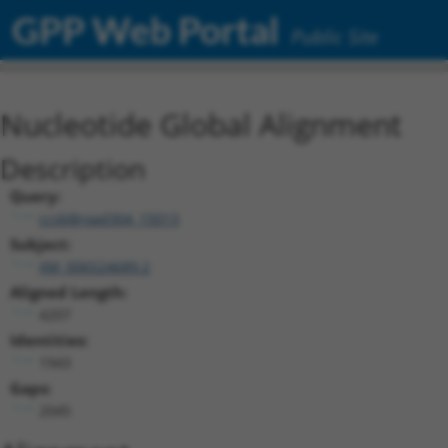
GPP Web Portal
Public Site
Nucleotide Global Alignment
Description
Query:
ccsbBroad304_15013
Subject:
XM_006524689.2
Aligned Length:
4207
Identities:
1943
Gaps:
2045