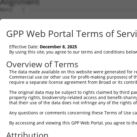
Alignment
Query    1  --------------------------------------------------------------------------  0
                                                                                      
Sbjct    1  TCCGGTGTAACGTTCGGGCTCCGTCTCAGGGGCTGAAGTTTGTGAGGTGTAGTATTGAGTCCTGTTTGAGCTAT  74

Query    1  --------------------ATGGCACTGTCAAAGAGGGAGCTGGATGAGCTGAAACCATGGATAGAGAAGACA  54
                                ||||||||||||||||||||||||||||||||||||||||||||||||||||||
Sbjct   75  TGTTCTCTTTTTCCTGAAAAATGGCACTGTCAAAGAGGGAGCTGGATGAGCTGAAACCATGGATAGAGAAGACA  148

Query   55  GTGAAGAGGGTCCTGGGTTTCTCAGAGCCTACGGTGGTCACAGCAGCATTGAACTGTGTGGGGAAGGGCATGGA  128
            ||||||||||||||||||||||||||||||||||||||||||||||||||||||||||||||||||||||||||
Sbjct  149  GTGAAGAGGGTCCTGGGTTTCTCAGAGCCTACGGTGGTCACAGCAGCATTGAACTGTGTGGGGAAGGGCATGGA  222

Query  129  CAAGAAGAAGGCAGCCGATCATCTGAAACCTTTTCTTGATGATTCTACTCTCCGATTTGTGGACAAACTGTTTG  202
            ||||||||||||||||||||||||||||||||||||||||||||||||||||||||||||||||||||||||||
Sbjct  223  CAAGAAGAAGGCAGCCGATCATCTGAAACCTTTTCTTGATGATTCTACTCTCCGATTTGTGGACAAACTGTTTG  296

Query  203  AGGCTGTGGAGGAAGGCCGAAGCTCTAGGCATTCCAAGTCTAGCAGTGACAGGAGCAGAAAACGAGAGCTAAAG  276
            ||||||||||||||||||||||||||||||||||||||||||||||||||||||||||||||||||||||||||
Sbjct  297  AGGCTGTGGAGGAAGGCCGAAGCTCTAGGCATTCCAAGTCTAGCAGTGACAGGAGCAGAAAACGAGAGCTAAAG  370

Query  277  GAGGTGTTTGGTGATGACTCTGAGATCTCTAAAGAATCATCAGGAGTAAAGAAGCGACGAATACCCCGTTTTGA  350
            ||||||||||||||||||||||||||||||||||||||||||||||||||||||||||||||||||||||||||
Sbjct  371  GAGGTGTTTGGTGATGACTCTGAGATCTCTAAAGAATCATCAGGAGTAAAGAAGCGACGAATACCCCGTTTTGA  444

Query  351  GGAGGTGGAAGAAGAGCCAGAGGTGATCCCTGGGCCTCCATCAGAGAGCCCTGGCATGCTGACTAAGCTCCAGA  424
            ||||||||||||||||||||||||||||||||||||||||||||||||||||||||||||||||||||||||||
Sbjct  445  GGAGGTGGAAGAAGAGCCAGAGGTGATCCCTGGGCCTCCATCAGAGAGCCCTGGCATGCTGACTAAGCTCCAGA  518

Query  425  TCAAACAGATGATGGAGGCAGCAACACGACAAATCGAGGAGAGGAAAAAACAGCTGAGCTTCATTAGCCCCCCT  498
            ||||||||||||||||||||||||||||||||||||||||||||||||||||||||||||||||||||||||||
Sbjct  519  TCAAACAGATGATGGAGGCAGCAACACGACAAATCGAGGAGAGGAAAAAACAGCTGAGCTTCATTAGCCCCCCT  592

Query  499  ACACCTCAGCCAAAGACTCCTTCTTCCTCCCAACCAGAACGACTTCCTATTGGCAACACTATTCAGCCCTCCCA  572
            ||||||||||||||||||||||||||||||||||||||||||||||||||||||||||||||||||||||||||
Sbjct  593  ACACCTCAGCCAAAGACTCCTTCTTCCTCCCAACCAGAACGACTTCCTATTGGCAACACTATTCAGCCCTCCCA  666

Query  573  GGCTGCCACTTTCATGAATGATGCCATTGAGAAGGCAAGGAAAGCAGCTGAACTGCAAGCTCGAATCCAAGCCC  646
            ||||||||||||||||||||||||||||||||||||||||||||||||||||||||||||||||||||||||||
Sbjct  667  GGCTGCCACTTTCATGAATGATGCCATTGAGAAGGCAAGGAAAGCAGCTGAACTGCAAGCTCGAATCCAAGCCC  740

Query  647  AGCTGGCACTGAAGCCAGGACTCATCGGCAATGCCAACATGGTGGGCCTGGCTAATCTCCATGCCATGGGCATT  720
            ||||||||||||||||||||||||||||||||||||||||||||||||||||||||||||||||||||||||||
Sbjct  741  AGCTGGCACTGAAGCCAGGACTCATCGGCAATGCCAACATGGTGGGCCTGGCTAATCTCCATGCCATGGGCATT  814

Query  721  GCTCCCCCGAAGGTGGAGTTAAAAGACCAAACGAAACCTACACCACTGATCCTGGATGAGCAAGGGCGCACTGT  794
            ||||||||||||||||||||||||||||||||||||||||||||||||||||||||||||||||||||||||||
Sbjct  815  GCTCCCCCGAAGGTGGAGTTAAAAGACCAAACGAAACCTACACCACTGATCCTGGATGAGCAAGGGCGCACTGT  888

Query  795  AGATGCAACAGGCAAGGAGATTGAGCTGACACACCGCATGCCTACTCTGAAAGCCAATATTCGTGCTGTGAAGA  868
            ||||||||||||||||||||||||||||||||||||||||||||||||||||||||||||||||||||||||||
Sbjct  889  AGATGCAACAGGCAAGGAGATTGAGCTGACACACCGCATGCCTACTCTGAAAGCCAATATTCGTGCTGTGAAGA  962

Query  869  GGGAACAATTCAAGCAACAACTAAAGGAAAAGCCATCAGAAGACATGGAATCCAATACCTTTTTTGACCCCCGA  942
            ||||||||||||||||||||||||||||||||||||||||||||||||||||||||||||||||||||||||||
Sbjct  963  GGGAACAATTCAAGCAACAACTAAAGGAAAAGCCATCAGAAGACATGGAATCCAATACCTTTTTTGACCCCCGA  1036

Query  943  GTCTCCATTGCCCCTTCCCAGCGCCAGAGACGCACTTTTAAATTCCATGACAAGGGCAAATTTGAGAAGATTGC  1016
            ||||||||||||||||||||||||||||||||||||||||||||||||||||||||||||||||||||||||||
Sbjct 1037  GTCTCCATTGCCCCTTCCCAGCGCCAGAGACGCACTTTTAAATTCCATGACAAGGGCAAATTTGAGAAGATTGC  1110

Query 1017  TCAGCGATTACGGACAAAGGCTCAACTGGAGAAGCTACAGGCAGAGATTTCACAAGCAGCTCGAAAAACAGGCA  1090
            ||||||||||||||||||||||||||||||||||||||||||||||||||||||||||||||||||||||||||
Sbjct 1111  TCAGCGATTACGGACAAAGGCTCAACTGGAGAAGCTACAGGCAGAGATTTCACAAGCAGCTCGAAAAACAGGCA  1184

Query 1091  TCCATACTTCGACTAGGCTTGCCCTCATTGCTCCTAAGAAGGAGCTAAAGGAAGGAGATATTCCTGAAATTGAG  1164
            ||||||||||||||||||||||||||||||||||||||||||||||||||||||||||||||||||||||||||
Sbjct 1185  TCCATACTTCGACTAGGCTTGCCCTCATTGCTCCTAAGAAGGAGCTAAAGGAAGGAGATATTCCTGAAATTGAG  1258

Query 1165  TGGTGGGACTCTTACATAATCCCCAATGGCTTTGATCTTACAGAGGAAAATCCCAAGAGAGAAGATTATTTTGG  1238
            ||||||||||||||||||||||||||||||||||||||||||||||||||||||||||||||||||||||||||
Sbjct 1259  TGGTGGGACTCTTACATAATCCCCAATGGCTTTGATCTTACAGAGGAAAATCCCAAGAGAGAAGATTATTTTGG  1332

Query 1239  AATCACAAATCTTGTTGAACATCCAGCCCAGCTCAATCCTCCAGTTGACAATGACACACCAGTTACTCTGGGAG  1312
            ||||||||||||||||||||||||||||||||||||||||||||||||||||||||||||||||||||||||||
Sbjct 1333  AATCACAAATCTTGTTGAACATCCAGCCCAGCTCAATCCTCCAGTTGACAATGACACACCAGTTACTCTGGGAG  1406

Query 1313  TATATCTTACCAAGAAGGAACAGAAAAAACTTCGGAGACAAACAAGGAGGGAAGCACAGAAGGAACTACAAGAA  1386
            ||||||||||||||||||||||||||||||||||||||||||||||||||||||||||||||||||||||||||
Sbjct 1407  TATATCTTACCAAGAAGGAACAGAAAAAACTTCGGAGACAAACAAGGAGGGAAGCACAGAAGGAACTACAAGAA  1480

Query 1387  AAAGTCAGGCTGGGCCTGATGCCTCCTCCAGAACCCAAAGTGAGAATTTCTAATTTGATGCGAGTATTAGGAAC  1460
            ||||||||||||||||||||||||||||||||||||||||||||||||||||||||||||||||||||||||||
Sbjct 1481  AAAGTCAGGCTGGGCCTGATGCCTCCTCCAGAACCCAAAGTGAGAATTTCTAATTTGATGCGAGTATTAGGAAC  1554

Query 1461  AGAAGCTGTTCAAGACCCCACGAAGGTAGAAGCCCACGTCAGAGCTCAGATGGCAAAAAGACAGAA--------  1526
            ||||||||||||||||||||||||||||||||||||||||||||||||||||||||||||||||||        
Sbjct 1555  AGAAGCTGTTCAAGACCCCACGAAGGTAGAAGCCCACGTCAGAGCTCAGATGGCAAAAAGACAGAACCCTGCCT  1628

Query 1527  --------------------------------------------------AGCGCATGAAGAGGCCAACGCTGC  1550
                                                              ||||||||||||||||||||||||
Sbjct 1629  CTGATCTTCAATGCCTTTCTCACTTGTGGATGTCCTTCCTGTCACGACAGAGCGCATGAAGAGGCCAACGCTGC  1702

Query 1551  CCGAAAACT
GPP Web Portal Terms of Serv
Effective Date:
December 8, 2025
By using this site, you agree to our terms and conditions belo
Overview of Terms
The data made available on this website were generated for r
Commercial use (or other use for profit-making purposes) of t
require a separate license agreement from Broad or its contri
The original data may be subject to rights claimed by third part
property rights, biodiversity-related access and benefit-sharing 
that their use of the data does not infringe any of the rights of
Any questions or comments concerning these Terms of Use c
By accessing and viewing this GPP Web Portal, you agree to th
Attribution