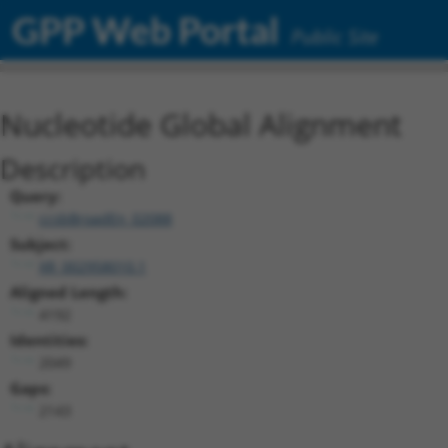
GPP Web Portal
Public Site
Nucleotide Global Alignment
Description
Query:
ccsbBroadEn_02088
Subject:
XR_002958010.1
Aligned Length:
4192
Identities:
2049
Gaps:
2143