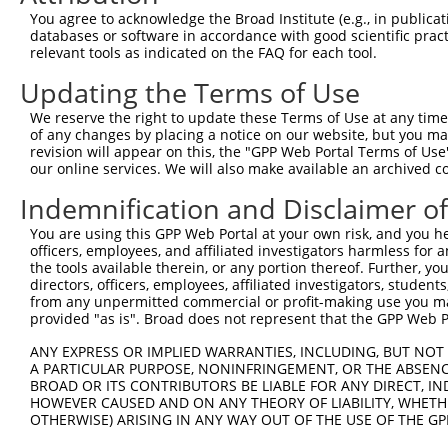
You agree to acknowledge the Broad Institute (e.g., in publicati
databases or software in accordance with good scientific pra
relevant tools as indicated on the FAQ for each tool.
Updating the Terms of Use
We reserve the right to update these Terms of Use at any time.
of any changes by placing a notice on our website, but you ma
revision will appear on this, the "GPP Web Portal Terms of Use
our online services. We will also make available an archived 
Indemnification and Disclaimer o
You are using this GPP Web Portal at your own risk, and you he
officers, employees, and affiliated investigators harmless for
the tools available therein, or any portion thereof. Further, yo
directors, officers, employees, affiliated investigators, students,
from any unpermitted commercial or profit-making use you mak
provided "as is". Broad does not represent that the GPP Web Por
ANY EXPRESS OR IMPLIED WARRANTIES, INCLUDING, BUT NOT 
A PARTICULAR PURPOSE, NONINFRINGEMENT, OR THE ABSENCE
BROAD OR ITS CONTRIBUTORS BE LIABLE FOR ANY DIRECT, IN
HOWEVER CAUSED AND ON ANY THEORY OF LIABILITY, WHETHER
OTHERWISE) ARISING IN ANY WAY OUT OF THE USE OF THE GP