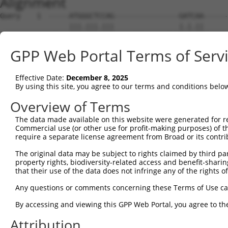
Alignment
Query    1  -----ATGGGCTCCAG----------------GATCAA------------------------GCAGAATCCAGA  29
                 |||.|||.|||                |.|.||                        ||||||||||||
Sbjct    1  ATGAGATGCGCTGCAGCAGCCTTGAGACATCTGCTGAATGAAACTAGAAAAGTTTGCTTATGGCAGAATCCAGA  74

Query   30  GACCACATTTGAAGTATATGTTGAAGTGGCCTATCCCAGGACAGGTGGCACTCTTTCAGATCCTGAGGTGCAGA  103
            ||||||||||||||||||||||||||||||||||||||||||||||||||||||||||||||||||||||||||
Sbjct   75  GACCACATTTGAAGTATATGTTGAAGTGGCCTATCCCAGGACAGGTGGCACTCTTTCAGATCCTGAGGTGCAGA  148

Query  104  GGCAATTCCCGGAGGACTACAGTGACCAGGAAGTTCTACAGACTTTGACCAAGTTTTGTTTCCCCTTCTATGTG  177
            ||||||||||||||||||||||||||||||||||||||||||||||||||||||||||||||||||||||||||
Sbjct  149  GGCAATTCCCGGAGGACTACAGTGACCAGGAAGTTCTACAGACTTTGACCAAGTTTTGTTTCCCCTTCTATGTG  222

Query  178  GACAGCCTCACAGTTAGCCAAGTTGGCCAGAACTTCACATTCGTGCTCACTGACATTGACAGCAAACAGAGATT  251
            ||||||||||||||||||||||||||||||||||||||||||||||||||||||||||||||||||||||||||
Sbjct  223  GACAGCCTCACAGTTAGCCAAGTTGGCCAGAACTTCACATTCGTGCTCACTGACATTGACAGCAAACAGAGATT  296

Query  252  CGGGTTCTGCCGCTTATCTTCAGGAGCGAAGAGCTGCTTCTGTATCTTAAGCTATCTCCCCTGGTTCGAGGTAT  325
            ||||||||||||||||||||||||||||||||||||||||||||||||||||||||||||||||||||||||||
Sbjct  297  CGGGTTCTGCCGCTTATCTTCAGGAGCGAAGAGCTGCTTCTGTATCTTAAGCTATCTCCCCTGGTTCGAGGTAT  370

Query  326  TTTATAAGCTGCTTAACATCCTGGCAGATTACACGACAAAAAGACAGGAAAATCAGTGGAATGAGCTTCTTGAA  399
            ||||||||||||||||||||||||||||||||||||||||||||||||||||||||||||||||||||||||||
Sbjct  371  TTTATAAGCTGCTTAACATCCTGGCAGATTACACGACAAAAAGACAGGAAAATCAGTGGAATGAGCTTCTTGAA  444

Query  400  ACTCTGCACAAACTTCCCATCCCTGACCCAGGAGTGTCTGTCCATCTCAGCGTGCATTCTTATTTTACTGTGCC  473
            ||||||||||||||||||||||||||||||||||||||||||||||||||||||||||||||||||||||||||
Sbjct  445  ACTCTGCACAAACTTCCCATCCCTGACCCAGGAGTGTCTGTCCATCTCAGCGTGCATTCTTATTTTACTGTGCC  518

Query  474  TGATACCAGAGAACTTCCCAGCATACCTGAGAATAGAAATCTGACAGAATATTTTGTGGCTGTGGATGTTAACA  547
            ||||||||||||||||||||||||||||||||||||||||||||||||||||||||||||||||||||||||||
Sbjct  519  TGATACCAGAGAACTTCCCAGCATACCTGAGAATAGAAATCTGACAGAATATTTTGTGGCTGTGGATGTTAACA  592

Query  548  ACATGTTGCATCTGTACGCCAGTATGCTGTACGAACGCCGGATACTCATCATTTGCAGCAAACTCAGCACTCTG  621
            ||||||||||||||||||||||||||||||||||||||||||||||||||||||||||||||||||||||||||
Sbjct  593  ACATGTTGCATCTGTACGCCAGTATGCTGTACGAACGCCGGATACTCATCATTTGCAGCAAACTCAGCACTCTG  666

Query  622  ACTGCCTGCATCCACGGGTCTGCGGCGATGCTCTACCCCATGTACTGGCAGCACGTGTACATCCCCGTGCTGCC  695
            ||||||||||||||||||||||||||||||||||||||||||||||||||||||||||||||||||||||||||
Sbjct  667  ACTGCCTGCATCCACGGGTCTGCGGCGATGCTCTACCCCATGTACTGGCAGCACGTGTACATCCCCGTGCTGCC  740

Query  696  GCCGCATCTGCTGGACTACTGCTGTGCTCCCATGCCCTACCTCATAGGAATCCATTTAAGTTTAATGGAGAAAG  769
            ||||||||||||||||||||||||||||||||||||||||||||||||||||||||||||||||||||||||||
Sbjct  741  GCCGCATCTGCTGGACTACTGCTGTGCTCCCATGCCCTACCTCATAGGAATCCATTTAAGTTTAATGGAGAAAG  814

Query  770  TCAGAAACATGGCCCTGGATGATGTCGTGATCCTGAATGTGGACACCAACACCCTGGAAACCCCCTTCGATGAC  843
            ||||||||||||||||||||||||||||||||||||||||||||||||||||||||||||||||||||||||||
Sbjct  815  TCAGAAACATGGCCCTGGATGATGTCGTGATCCTGAATGTGGACACCAACACCCTGGAAACCCCCTTCGATGAC  888

Query  844  CTCCAGAGCCTCCCAAACGACGTGATCTCTTCCCTGAAGAACAGGCTGAAAAAGGTCTCCACAACCACTGGGGA  917
            ||||||||||||||||||||||||||||||||||||||||||||||||||||||||||||||||||||||||||
Sbjct  889  CTCCAGAGCCTCCCAAACGACGTGATCTCTTCCCTGAAGAACAGGCTGAAAAAGGTCTCCACAACCACTGGGGA  962

Query  918  TGGTGTGGCCAGAGCGTTCCTCAAGGCCCAGGCTGCTTTCTTCGGTAGCTACCGAAACGCTCTGAAAATCGAGC  991
            ||||||||||||||||||||||||||||||||||||||||||||||||||||||||||||||||||||||||||
Sbjct  963  TGGTGTGGCCAGAGCGTTCCTCAAGGCCCAGGCTGCTTTCTTCGGTAGCTACCGAAACGCTCTGAAAATCGAGC  1036

Query  992  CGGAGGAGCCGATCACTTTCTGTGAGGAAGCCTTCGTGTCCCACTACCGCTCCGGAGCCATGAGGCAGTTCCTG  1065
            ||||||||||||||||||||||||||||||||||||||||||||||||||||||||||||||||||||||||||
Sbjct 1037  CGGAGGAGCCGATCACTTTCTGTGAGGAAGCCTTCGTGTCCCACTACCGCTCCGGAGCCATGAGGCAGTTCCTG  1110

Query 1066  CAGAACGCCACACAGCTGCAGCTCTTCAAGCAGTTTATTGATGGTCGATTAGATCTTCTCAATTCCGGCGAAGG  1139
            ||||||||||||||||||||||||||||||||||||||||||||||||||||||||||||||||||||||||||
Sbjct 1111  CAGAACGCCACACAGCTGCAGCTCTTCAAGCAGTTTATTGATGGTCGATTAGATCTTCTCAATTCCGGCGAAGG  1184

Query 1140  TTTCAGTGATGTTTTTGAAGAGGAAATCAACATGGGCGAGTACGCTGGCAGTGACAAACTGTACCATCAGTGGC  1213
            ||||||||||||||||||||||||||||||||||||||||||||||||||||||||||||||||||||||||||
Sbjct 1185  TTTCAGTGATGTTTTTGAAGAGGAAATCAACATGGGCGAGTACGCTGGCAGTGACAAACTGTACCATCAGTGGC  1258

Query 1214  TCTCCACTGTCCGGAAAGGAAGTGGAGCAATTCTGAATACTGTAAAGACCAAAGCAAATCCGGCCATGAAGACT  1287
            ||||||||||||||||||||||||||||||||||||||||||||||||||||||||||||||||||||||||||
Sbjct 1259  TCTCCACTGTCCGGAAAGGAAGTGGAGCAATTCTGAATACTGTAAAGACCAAAGCAAATCCGGCCATGAAGACT  1332

Query 1288  GTCTACAAGTTCGCAAAAGATCATGCAAAAATGGGAATAAAAGAGGTGAAAAACCGCTTGAAGCAAAAGGACAT  1361
            ||||||||||||||||||||||||||||||||||||||||||||||||||||||||||||||||||||||||||
Sbjct 1333  GTCTACAAGTTCGCAAAAGATCATGCAAAAATGGGAATAAAAGAGGTGAAAAACCGCTTGAAGCAAAAGGACAT  1406

Query 1362  TGCCGAGAATGGCTGCGCCCCCACCCCAGAAGAGCAGCTGCCAAAGACTGCACCGTCCCCACTGGTGGAGGCCA  1435
            ||||||||||||||||||||||||||||||||||||||||||||||||||||||||||||||||||||||||||
Sbjct 1407  TGCCGAGAATGGCTGCGCCCCCACCCCAGAAGAGCAGCTGCCAAAGACTGCACCGTCCCCACTGGTGGAGGCCA  1480

Query 1436  AGGACCCCAAGCTCCGAGAAGACCGGCGGCCAATCACAGTCCACTTTGGACAGGTGCGCCCACCTCGTCCACAT  1509
            ||||||||||||||||||||||||||||||||||||||||||||||||||||||||||||||||||||||||||
Sbjct 1481  AGGACCCCAAGCTCCGAGAAGACCGGCGGCCAATCACAGTCCACTTTGGACAGGTGCGCCCACCTCGTCCACAT  1554

Query 1510  GTTGTTAAGAGACCAAAGAGCAACATCGCAGTGGAAGGCCGGAGGACGTCTGTGCCGAGCCCTGAGCAAAACAC  1583
            ||||||||||||||||||||||||||||||||||||||||||||||||||||||||||||||||||||    .|
Sbjct 1555  GTTGTTAAGAGACCAAAGAGCAACATCGCAGTGGAAGGCCGGAGGACGTCTGTGCCGAGCCCTGAGCA----GC  1624

Query 1584  CATTGCAAC---ACCAGCTACACTC-------------------------------CACATCCTACAGAAAAGC  1623
            |   |||.|   |.|.|  ||||||                               ||.|...|.||||..|||
Sbjct 1625  C---GCAGCCGTATCGG--ACACTCAGGGAG
GPP Web Portal Terms of Serv
Effective Date:
December 8, 2025
By using this site, you agree to our terms and conditions belo
Overview of Terms
The data made available on this website were generated for r
Commercial use (or other use for profit-making purposes) of t
require a separate license agreement from Broad or its contri
The original data may be subject to rights claimed by third part
property rights, biodiversity-related access and benefit-sharing 
that their use of the data does not infringe any of the rights of
Any questions or comments concerning these Terms of Use c
By accessing and viewing this GPP Web Portal, you agree to th
Attribution