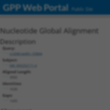
GPP Web Portal
Public Site
Nucleotide Global Alignment
Description
Query:
ccsbBroadEn_03844
Subject:
XM_005252111.4
Aligned Length:
3092
Identities:
1636
Gaps:
1435