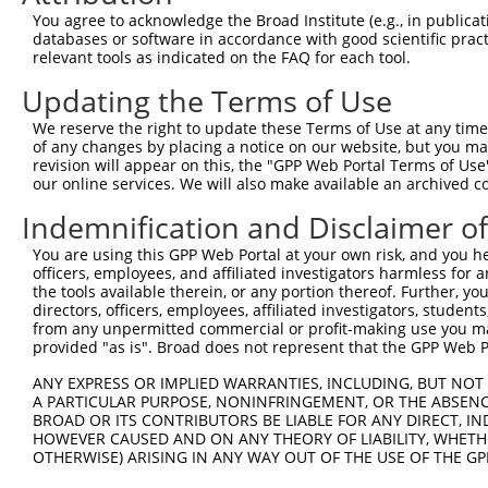
You agree to acknowledge the Broad Institute (e.g., in publicati
databases or software in accordance with good scientific pra
relevant tools as indicated on the FAQ for each tool.
Updating the Terms of Use
We reserve the right to update these Terms of Use at any time.
of any changes by placing a notice on our website, but you ma
revision will appear on this, the "GPP Web Portal Terms of Use
our online services. We will also make available an archived 
Indemnification and Disclaimer o
You are using this GPP Web Portal at your own risk, and you he
officers, employees, and affiliated investigators harmless for
the tools available therein, or any portion thereof. Further, yo
directors, officers, employees, affiliated investigators, students,
from any unpermitted commercial or profit-making use you mak
provided "as is". Broad does not represent that the GPP Web Por
ANY EXPRESS OR IMPLIED WARRANTIES, INCLUDING, BUT NOT 
A PARTICULAR PURPOSE, NONINFRINGEMENT, OR THE ABSENCE
BROAD OR ITS CONTRIBUTORS BE LIABLE FOR ANY DIRECT, IN
HOWEVER CAUSED AND ON ANY THEORY OF LIABILITY, WHETHER
OTHERWISE) ARISING IN ANY WAY OUT OF THE USE OF THE GP