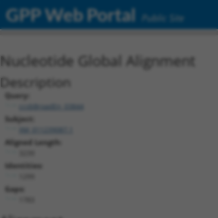
GPP Web Portal
Public Site
Nucleotide Global Alignment
Description
Query:
ccsbBroadEn_03844
Subject:
XM_011239087.1
Aligned Length:
3239
Identities:
1299
Gaps:
1783