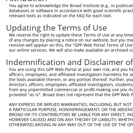
You agree to acknowledge the Broad Institute (e.g., in publicati
databases or software in accordance with good scientific pra
relevant tools as indicated on the FAQ for each tool.
Updating the Terms of Use
We reserve the right to update these Terms of Use at any time.
of any changes by placing a notice on our website, but you ma
revision will appear on this, the "GPP Web Portal Terms of Use
our online services. We will also make available an archived 
Indemnification and Disclaimer o
You are using this GPP Web Portal at your own risk, and you he
officers, employees, and affiliated investigators harmless for
the tools available therein, or any portion thereof. Further, yo
directors, officers, employees, affiliated investigators, students,
from any unpermitted commercial or profit-making use you mak
provided "as is". Broad does not represent that the GPP Web Por
ANY EXPRESS OR IMPLIED WARRANTIES, INCLUDING, BUT NOT 
A PARTICULAR PURPOSE, NONINFRINGEMENT, OR THE ABSENCE
BROAD OR ITS CONTRIBUTORS BE LIABLE FOR ANY DIRECT, IN
HOWEVER CAUSED AND ON ANY THEORY OF LIABILITY, WHETHER
OTHERWISE) ARISING IN ANY WAY OUT OF THE USE OF THE GP