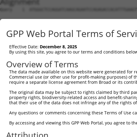
Alignment
Query    1  ATGGGCTCCAGGATCAAGCAGAATCCAGAGACCACATTTGAAGTATATGTTGAAGTGGCCTATCCCAGGACAGG  74
                                                          ||||.||||||||.|||||.||||||||
Sbjct    1  ----------------------------------------------ATGTGGAAGTGGCTTATCCTAGGACAGG  28

Query   75  TGGCACTCTTTCAGATCCTGAGGTGCAGAGGCAATTCCCGGAGGACTACAGTGACCAGGAAGTTCTACAGACTT  148
            |||||||||||||||||||||||||||||||||||||||.||||||||||||||||                  
Sbjct   29  TGGCACTCTTTCAGATCCTGAGGTGCAGAGGCAATTCCCAGAGGACTACAGTGACC------------------  84

Query  149  TGACCAAGTTTTGTTTCCCCTTCTATGTGGACAGCCTCACAGTTAGCCAAGTTGGCCAGAACTTCACATTCGTG  222
                                                                                      
Sbjct   85  --------------------------------------------------------------------------  84

Query  223  CTCACTGACATTGACAGCAAACAGAGATTCGGGTTCTGCCGCTTATCTTCAGGAGCGAAGAGCTGCTTCTGTAT  296
                                                                                      
Sbjct   85  --------------------------------------------------------------------------  84

Query  297  CTTAAGCTATCTCCCCTGGTTCGAGGTATTTTATAAGCTGCTTAACATCCTGGCAGATTACACGACAAAAAGAC  370
                |||||.||||||||||||||||||||.||||||||.|||||||||.||||||||||||||||.|||.|||
Sbjct   85  ----AGCTACCTCCCCTGGTTCGAGGTATTCTATAAGCTCCTTAACATCTTGGCAGATTACACGACGAAACGAC  154

Query  371  AGGAAAATCAGTGGAATGAGCTTCTTGAAACTCTGCACAAACTTCCCATCCCTGACCCAGGAGTGTCTGTCCAT  444
            ||||||.||||||||||||.|||||||||||||||||||.|||||||||||||||.||.|||||||||||.||.
Sbjct  155  AGGAAAGTCAGTGGAATGAACTTCTTGAAACTCTGCACAGACTTCCCATCCCTGATCCTGGAGTGTCTGTTCAC  228

Query  445  CTCAGCGTGCATTCTTATTTTACTGTGCCTGATACCAGAGAACTTCCCAGCATACCTGAGAATAGAAATCTGAC  518
            |||||.|||||||||||.||.|||||||||||||.||||||.||||||||||||||||||||||||||||||||
Sbjct  229  CTCAGTGTGCATTCTTACTTCACTGTGCCTGATAGCAGAGAGCTTCCCAGCATACCTGAGAATAGAAATCTGAC  302

Query  519  AGAATATTTTGTGGCTGTGGATGTTAACAACATGTTGCATCTGTACGCCAGTATGCTGTACGAACGCCGGATAC  592
            ||||||||||||||||||||||||.||||||||||||||||||||||||||.||||||||.|||||||||||.|
Sbjct  303  AGAATATTTTGTGGCTGTGGATGTGAACAACATGTTGCATCTGTACGCCAGCATGCTGTATGAACGCCGGATCC  376

Query  593  TCATCATTTGCAGCAAACTCAGCACTCTGACTGCCTGCATCCACGGGTCTGCGGCGATGCTCTACCCCATGTAC  666
            |||||||.||||||||.|||||.||..||||.||||||||||||||.||.||.||.|||||||||||.||||||
Sbjct  377  TCATCATCTGCAGCAAGCTCAGTACATTGACGGCCTGCATCCACGGCTCAGCTGCCATGCTCTACCCTATGTAC  450

Query  667  TGGCAGCACGTGTACATCCCCGTGCTGCCGCCGCATCTGCTGGACTACTGCTGTGCTCCCATGCCCTACCTCAT  740
            ||||||||.|||||||||||.||||||||.||.|||||||||||||||||||||||||||||||||||||||||
Sbjct  451  TGGCAGCATGTGTACATCCCTGTGCTGCCCCCACATCTGCTGGACTACTGCTGTGCTCCCATGCCCTACCTCAT  524

Query  741  AGGAATCCATTTAAGTTTAATGGAGAAAGTCAGAAACATGGCCCTGGATGATGTCGTGATCCTGAATGTGGACA  814
            |||||||||||||||||||||||||||.|||||.|||||||||||.||||||||.||||||.||||.|||||||
Sbjct  525  AGGAATCCATTTAAGTTTAATGGAGAAGGTCAGGAACATGGCCCTCGATGATGTTGTGATCTTGAACGTGGACA  598

Query  815  CCAACACCCTGGAAACCCCCTTCGATGACCTCCAGAGCCTCCCAAACGACGTGATCTCTTCCCTGAAGAACAGG  888
            |||||||||||||||||||.||.|||||||||||||||||||||||.||.||||||||.|||||||||||||||
Sbjct  599  CCAACACCCTGGAAACCCCTTTTGATGACCTCCAGAGCCTCCCAAATGATGTGATCTCCTCCCTGAAGAACAGG  672

Query  889  CTGAAAAAGGTCTCCACAACCACTGGGGATGGTGTGGCCAGAGCGTTCCTCAAGGCCCAGGCTGCTTTCTTCGG  962
            |||||.||||||||.||||||||.||.|||||.|||||||||||.||||||||||||||||||||||||||.||
Sbjct  673  CTGAAGAAGGTCTCTACAACCACAGGTGATGGGGTGGCCAGAGCCTTCCTCAAGGCCCAGGCTGCTTTCTTTGG  746

Query  963  TAGCTACCGAAACGCTCTGAAAATCGAGCCGGAGGAGCCGATCACTTTCTGTGAGGAAGCCTTCGTGTCCCACT  1036
            .||||||||.||.||.||||||||.|||||.||.||.||.|||||||||.|||||||||||||.||.|||||||
Sbjct  747  CAGCTACCGGAATGCACTGAAAATTGAGCCAGAAGAACCCATCACTTTCAGTGAGGAAGCCTTTGTATCCCACT  820

Query 1037  ACCGCTCCGGAGCCATGAGGCAGTTCCTGCAGAACGCCACACAGCTGCAGCTCTTCAAGCAGTTTATTGATGGT  1110
            |||||||.||||||||||..||||||||.|||||.|||||||||.||||||||||||||||||||||.|||||.
Sbjct  821  ACCGCTCTGGAGCCATGAAACAGTTCCTACAGAATGCCACACAGTTGCAGCTCTTCAAGCAGTTTATCGATGGC  894

Query 1111  CGATTAGATCTTCTCAATTCCGGCGAAGGTTTCAGTGATGTTTTTGAAGAGGAAATCAACATGGGCGAGTACGC  1184
            |||.||||.||||||||||||||.|||||||||||.|||||.|||||.|||||||||||||||||.|||||.||
Sbjct  895  CGACTAGACCTTCTCAATTCCGGTGAAGGTTTCAGCGATGTCTTTGAGGAGGAAATCAACATGGGAGAGTATGC  968

Query 1185  TGGCAGTGACAAACTGTACCATCAGTGGCTCTCCACTGTCCGGAAAGGAAGTGGAGCAATTCTGAATACTGTAA  1258
            .||||||||.||||||||||||||||||||.|||||.|||.|||||||||||||.||.||||||||||||||||
Sbjct  969  CGGCAGTGATAAACTGTACCATCAGTGGCTGTCCACAGTCAGGAAAGGAAGTGGTGCGATTCTGAATACTGTAA  1042

Query 1259  AGACCAAAGCAAATCCGGCCATGAAGACTGTCTACAAGTTCGCAAAAGATCATGCAAAAATGGGAATAAAAGAG  1332
            |.||.|||||.||.||.|||||||||||||||||||||||.|||||||||||||||||||||||||||||.|||
Sbjct 1043  AAACAAAAGCTAACCCAGCCATGAAGACTGTCTACAAGTTTGCAAAAGATCATGCAAAAATGGGAATAAAGGAG  1116

Query 1333  GTGAAAAACCGCTTGAAGCAAAAGGACATTGCCGAGAATGGCTGCGCCCCCACCCCAGAAGAGCAGCTGCCAAA  1406
            |||||||||||||||||||||||||||||..|.|||||.|||||.|...||.|..|||||||.|..||||||||
Sbjct 1117  GTGAAAAACCGCTTGAAGCAAAAGGACATCACGGAGAACGGCTGTGTGTCCTCTGCAGAAGATCCACTGCCAAA  1190

Query 1407  GACTGCA--CCGTCCCCACTGGTGGAGGCCAAGGACCCCAAGCTCCGAGAAGACCGGCGGCCAATCACAGTCCA  1478
            |||  ||  ||.|||||||.||..|||.||.|||||||||..||.||||||||||||.|.||||||||||||||
Sbjct 1191  GAC--CATGCCATCCCCACAGGCAGAGACCCAGGACCCCAGACTTCGAGAAGACCGGAGACCAATCACAGTCCA  1262

Query 1479  CTTTGGACAG---------------------------------------------------------GTGCGCC  1495
            ||||||.|||                                                         ||.||.|
Sbjct 1263  CTTTGGGCAGCAACAAAGACTTCATCCCACTCGGCCGCCGCCTCCCAAGATCCAGCGCTCAAGGCCCGTACGGC  1336

Query 1496  CACCTCGTCCACATGTTGTTAAGAGACCAAAGAGCAACATCGCAGTGGAAGGCCGGAGGACGTCTGTGCCGAGC  1569
            |.||||||||||||||.||.|.||||||.||||||||||||.|.|||||||||.|||||||.|||||..|.|||
Sbjct 1337  CTCCTCGTCCACATGTCGTCAGGAGACCCAAGAGCAACATCACTGTGGAAGGCAGGAGGACATCTGTCTCAAGC  1410

Query 1570  CCTGAGCA------AAACACCATTGCAACACCA-GCT--------------ACACTCCAC--AT--------CC  1612
            ||||||||      ||| .||.||||.||||.| |||              |.|||||.|  ||        ||
Sbjct 1411  CCTGAGCACCTGGTAAA-GCCCTTGCGACACTATGC
GPP Web Portal Terms of Serv
Effective Date:
December 8, 2025
By using this site, you agree to our terms and conditions belo
Overview of Terms
The data made available on this website were generated for r
Commercial use (or other use for profit-making purposes) of t
require a separate license agreement from Broad or its contri
The original data may be subject to rights claimed by third part
property rights, biodiversity-related access and benefit-sharing 
that their use of the data does not infringe any of the rights of
Any questions or comments concerning these Terms of Use c
By accessing and viewing this GPP Web Portal, you agree to th
Attribution