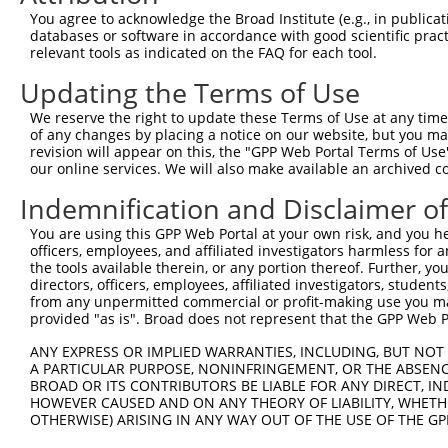
You agree to acknowledge the Broad Institute (e.g., in publicati
databases or software in accordance with good scientific pra
relevant tools as indicated on the FAQ for each tool.
Updating the Terms of Use
We reserve the right to update these Terms of Use at any time.
of any changes by placing a notice on our website, but you ma
revision will appear on this, the "GPP Web Portal Terms of Use
our online services. We will also make available an archived 
Indemnification and Disclaimer o
You are using this GPP Web Portal at your own risk, and you he
officers, employees, and affiliated investigators harmless for
the tools available therein, or any portion thereof. Further, yo
directors, officers, employees, affiliated investigators, students,
from any unpermitted commercial or profit-making use you mak
provided "as is". Broad does not represent that the GPP Web Por
ANY EXPRESS OR IMPLIED WARRANTIES, INCLUDING, BUT NOT 
A PARTICULAR PURPOSE, NONINFRINGEMENT, OR THE ABSENCE
BROAD OR ITS CONTRIBUTORS BE LIABLE FOR ANY DIRECT, IN
HOWEVER CAUSED AND ON ANY THEORY OF LIABILITY, WHETHER
OTHERWISE) ARISING IN ANY WAY OUT OF THE USE OF THE GP