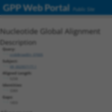
GPP Web Portal
Public Site
Nucleotide Global Alignment
Description
Query:
ccsbBroadEn_07005
Subject:
XR_002957177.1
Aligned Length:
5258
Identities:
3389
Gaps:
1859