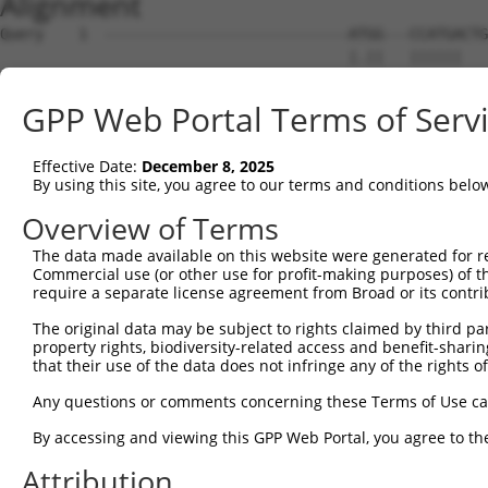
Alignment
Query    1  ----------------------------ATGG---CCATGACTGCCAACAAGAATTCC---------AGCA---  31
                                        |.||   ||||||    ||||..|    ||         ||||   
Sbjct    1  GCTGTGCGCGCGCCCGCCTAGCGAGGACAGGGTCTCCATGA----CAACCGG----CCTGGCCGGCTAGCAGTG  66

Query   32  ------TCAC----------------CCAC---------------GGAGCTGGTGGCA----------------  52
                  ||||                ||||               |||||| ||||.|                
Sbjct   67  CTCTGCTCACTTGGCTGCGAGGAGCGCCACGAAAGGTCAGAGGAAGGAGCT-GTGGGAAGCTCGCAGCAGGTAT  139

Query   53  -----CTAAAGC---------------CCCTCGG----------------------------------------  66
                 ||.||||               ||||.||                                        
Sbjct  140  CGGAGCTTAAGCCAGTGGATTTGGGGGCCCTGGGCTCCCTAGCCGGCTGCGGTGTGAGAATGGAGTGGGCAGGA  213

Query   67  -------GGGACTCTGAGCAGGTCTCAGTCAGTCTCTCCACCTCCAGTTCTCTCCCCACCAAGGAGTCCCATCT  133
                   ||||||.|   ||||||||||||||||||||||||||||||||||||||||||||||||||||||||
Sbjct  214  AAGCAGCGGGACTTT---CAGGTCTCAGTCAGTCTCTCCACCTCCAGTTCTCTCCCCACCAAGGAGTCCCATCT  284

Query  134  ACCCGCTCAGTGATAGTGAAACCTCAGCCTGCAGGTACCCCAGCCACTCCAGCTCCCGGGTGCTCCTCAAGGAC  207
            ||||||||||||||||||||||||||||||||||||||||||||||||||||||||||||||||||||||||||
Sbjct  285  ACCCGCTCAGTGATAGTGAAACCTCAGCCTGCAGGTACCCCAGCCACTCCAGCTCCCGGGTGCTCCTCAAGGAC  358

Query  208  CGGCACCCCCCAGCTCCTTCACCCCAGAATCCTCAAGATCCCTCCCCAGATACTTCCCCACCCACCTGTCCCTT  281
            ||||||||||||||||||||||||||||||||||||||||||||||||||||||||||||||||||||||||||
Sbjct  359  CGGCACCCCCCAGCTCCTTCACCCCAGAATCCTCAAGATCCCTCCCCAGATACTTCCCCACCCACCTGTCCCTT  432

Query  282  CAAGACCGCCAGCTTCGGTTATTTGGACAGAAGCCCTTCGGCGTGCAAGAGAGACGCCCAAAAGGAAAGTGTCC  355
            ||||||||||||||||||||||||||||||||||||||||||||||||||||||||||||||||||||||||||
Sbjct  433  CAAGACCGCCAGCTTCGGTTATTTGGACAGAAGCCCTTCGGCGTGCAAGAGAGACGCCCAAAAGGAAAGTGTCC  506

Query  356  AAGGCGCAGCCCAGGATGTAGCAGGGGTCGCTGCCTGCCTCCCCCTTGCCCAGAGCACGCCATTCCCGGGGCCA  429
            ||||||||||||||||||||||||||||||||||||||||||||||||||||||||||||||||||||||||||
Sbjct  507  AAGGCGCAGCCCAGGATGTAGCAGGGGTCGCTGCCTGCCTCCCCCTTGCCCAGAGCACGCCATTCCCGGGGCCA  580

Query  430  GCAGCTGGCCCCCGGGGCGTCTTGCTGACCCGTACCGGTACCCGCGCCCACAGCCTGGGCATCCGGGAGAAGAT  503
            ||||||||||||||||||||||||||||||||||||||||||||||||||||||||||||||||||||||||||
Sbjct  581  GCAGCTGGCCCCCGGGGCGTCTTGCTGACCCGTACCGGTACCCGCGCCCACAGCCTGGGCATCCGGGAGAAGAT  654

Query  504  ATCAGCATGGGAAGGTCGCCGAGAGGCGTCGCCCAGGATGAGCATGTGTGGAGAGAAGCGGGAGGGCTCTGGGA  577
            ||||||||||||||||||||||||||||||||||||||||||||||||||||||||||||||||||||||||||
Sbjct  655  ATCAGCATGGGAAGGTCGCCGAGAGGCGTCGCCCAGGATGAGCATGTGTGGAGAGAAGCGGGAGGGCTCTGGGA  728

Query  578  GCGAGTGGGCGGCCAGTGAGGGCTGCCCCAGCCTGGGCTGTCCCAGCGTGGTGCCGTCCCCCTGCAGCTCTGAA  651
            ||||||||||||||||||||||||||||||||||||||||||||||||||||||||||||||||||||||||||
Sbjct  729  GCGAGTGGGCGGCCAGTGAGGGCTGCCCCAGCCTGGGCTGTCCCAGCGTGGTGCCGTCCCCCTGCAGCTCTGAA  802

Query  652  AAGACCTTTGATTTCAAGGGCCTCCGGAGGATGAGCAGGACCTTCTCCGAGTGTTCCTACCCAGAGACTGAGGA  725
            ||||||||||||||||||||||||||||||||||||||||||||||||||||||||||||||||||||||||||
Sbjct  803  AAGACCTTTGATTTCAAGGGCCTCCGGAGGATGAGCAGGACCTTCTCCGAGTGTTCCTACCCAGAGACTGAGGA  876

Query  726  GGAGGGAGAGGCGCTCCCTGTCCGGGACTCTTTCTACCGGCTGGAGAAACGGCTGGGCCGGAGTGAGCCCAGCG  799
            ||||||||||||||||||||||||||||||||||||||||||||||||||||||||||||||||||||||||||
Sbjct  877  GGAGGGAGAGGCGCTCCCTGTCCGGGACTCTTTCTACCGGCTGGAGAAACGGCTGGGCCGGAGTGAGCCCAGCG  950

Query  800  CCTTCCTCAGGGGGCATGGCAGCAGGAAGGAGAGCTCAGCAGTGCTGAGCCGGATCCAGAAAATTGAACAGGTC  873
            ||||||||||||||||||||||||||||||||||||||||||||||||||||||||||||||||||||||||||
Sbjct  951  CCTTCCTCAGGGGGCATGGCAGCAGGAAGGAGAGCTCAGCAGTGCTGAGCCGGATCCAGAAAATTGAACAGGTC  1024

Query  874  CTGAAGGAGCAGCCGGGCCGGGGGCTCCCCCAGCTCCCCAGCAGCTGCTACAGCGTGGACCGGGGGAAAAGGAA  947
            ||||||||||||||||||||||||||||||||||||||||||||||||||||||||||||||||||||||||||
Sbjct 1025  CTGAAGGAGCAGCCGGGCCGGGGGCTCCCCCAGCTCCCCAGCAGCTGCTACAGCGTGGACCGGGGGAAAAGGAA  1098

Query  948  CACTGGAACCTTGGGCTCCTTGGAGGAGCCGGCAGGGGGCGCGAGTGTGAGCGCTGGCAGCCGGGCAGTCGGAG  1021
            .|||||||||||||||||||||||||||||||||||||||||||||||||||||||||||||||||||||||||
Sbjct 1099  GACTGGAACCTTGGGCTCCTTGGAGGAGCCGGCAGGGGGCGCGAGTGTGAGCGCTGGCAGCCGGGCAGTCGGAG  1172

Query 1022  TGGCTGGTGTTGCGGGGGAGGCGGGCCCACCCCCAGAGAGGGAAGGCAGTGGTTCCACTAAGCCCGGGACCCCT  1095
            ||||||||||||||||||||||||||||||||||||||||||||||||||||||||||||||||||||||||||
Sbjct 1173  TGGCTGGTGTTGCGGGGGAGGCGGGCCCACCCCCAGAGAGGGAAGGCAGTGGTTCCACTAAGCCCGGGACCCCT  1246

Query 1096  GGAAATAGCCCTAGCTCCCAGCGGCTGCCATCGAAGAGTTCCCTCGATCCCGCTGTGAACCCTGTCCCCAAACC  1169
            ||||||||||||||||||||||||||||||||||||||||||||||||||||||||||||||||||||||||||
Sbjct 1247  GGAAATAGCCCTAGCTCCCAGCGGCTGCCATCGAAGAGTTCCCTCGATCCCGCTGTGAACCCTGTCCCCAAACC  1320

Query 1170  CAAGCGCACCTTTGAATACGAGGCTGACAAGAACCCCAAGAGTAAGCCCAGTAATGGTCTACCTCCTTCACCCA  1243
            ||||||||||||||||||||||||||||||||||||||||||||||||||||||||||||||||||||||||||
Sbjct 1321  CAAGCGCACCTTTGAATACGAGGCTGACAAGAACCCCAAGAGTAAGCCCAGTAATGGTCTACCTCCTTCACCCA  1394

Query 1244  CACCTGCTGCTCCACCTCCCTTGCCCTCCACCCCAGCCCCGCCAGTCACCCGGAGACCCAAGAAGGACATGCGT  1317
            ||||||||||||||||||||||||||||||||||||||||||||||||||||||||||||||||||||||||||
Sbjct 1395  CACCTGCTGCTCCACCTCCCTTGCCCTCCACCCCAGCCCCGCCAGTCACCCGGAGACCCAAGAAGGACATGCGT  1468

Query 1318  GGTCACCGCAAGTCCCAGAGCAGAAAATCCTTTGAGTTTGAGGATGCATCCAGTCTCCAGTCCCTGTACCCCTC  1391
            ||||||||||||||||||||||||||||||||||||||||||||||||||||||||||||||||||||||||||
Sbjct 1469  GGTCACCGCAAGTCCCAGAGCAGAAAATCCTTTGAGTTTGAGGATGCATCCAGTCTCCAGTCCCTGTACCCCTC  1542

Query 1392  TTCTCCCACTGAGAATGGTACTGAGAACCAACCCAAGTTTGGATCCAAAAGCACTTTAGAAGAAAATGCCTATG  1465
            ||||||||||||||||||||||||||||||||||||||||||||||||||||||||||||||||||||||||||
Sbjct 1543  TTCTCCCACTGAGAATGGTACTGAGAACCAACCCAAGTTTGGATCCAAAAGCACTTTAGAAGAAAATGCCTATG  1616

Query 1466  AAGATATTGTGGGAGATCTGCCCAAGGAGAATCCATATGAGGATGTGGACTTAAAGAGCCGAAGAGCAGGACGA  1539
            ||||||||||||||||||||||||||||||||||||||||||||||||||||||||||||||||||||||||||
Sbjct 1617  AAGATATTGTGGGAGATCTGCCCAAGGAGAATCC
GPP Web Portal Terms of Serv
Effective Date:
December 8, 2025
By using this site, you agree to our terms and conditions belo
Overview of Terms
The data made available on this website were generated for r
Commercial use (or other use for profit-making purposes) of t
require a separate license agreement from Broad or its contri
The original data may be subject to rights claimed by third part
property rights, biodiversity-related access and benefit-sharing 
that their use of the data does not infringe any of the rights of
Any questions or comments concerning these Terms of Use c
By accessing and viewing this GPP Web Portal, you agree to th
Attribution