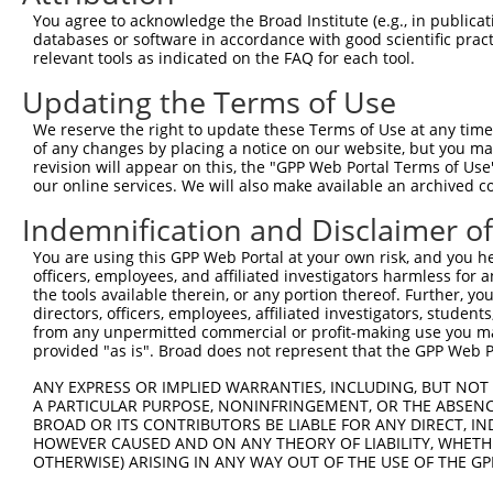
You agree to acknowledge the Broad Institute (e.g., in publicati
databases or software in accordance with good scientific pra
relevant tools as indicated on the FAQ for each tool.
Updating the Terms of Use
We reserve the right to update these Terms of Use at any time.
of any changes by placing a notice on our website, but you ma
revision will appear on this, the "GPP Web Portal Terms of Use
our online services. We will also make available an archived 
Indemnification and Disclaimer o
You are using this GPP Web Portal at your own risk, and you he
officers, employees, and affiliated investigators harmless for
the tools available therein, or any portion thereof. Further, yo
directors, officers, employees, affiliated investigators, students,
from any unpermitted commercial or profit-making use you mak
provided "as is". Broad does not represent that the GPP Web Por
ANY EXPRESS OR IMPLIED WARRANTIES, INCLUDING, BUT NOT 
A PARTICULAR PURPOSE, NONINFRINGEMENT, OR THE ABSENCE
BROAD OR ITS CONTRIBUTORS BE LIABLE FOR ANY DIRECT, IN
HOWEVER CAUSED AND ON ANY THEORY OF LIABILITY, WHETHER
OTHERWISE) ARISING IN ANY WAY OUT OF THE USE OF THE GP