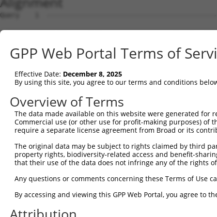
Alignment
Query    1  --------------------------------------------------------------------------  0
                                                                                      
Sbjct    1  ATGTTGGAAAGTGTGAGGGACACAGGAGCGACCTGCATACCTGAGCCTCCGAGAGAGAAGCTGCACTCTGGCAT  74

Query    1  ----------------------------------ATGGCTTCTGATGCTAGTCATGCGCTGGAAGCTGCCCTGG  40
                                              |||.|||||||.|||||||||..|||||||||||||||||
Sbjct   75  CCAGCAGCAGGAGACTAAGCAGATAAAAGGAGCCATGACTTCTGACGCTAGTCATATGCTGGAAGCTGCCCTGG  148

Query   41  AGCAAATGGACGGGATCATTGCAGGCACTAAAACAGGTGCAGATCTTAGTGATGGTACTTGTGAGCCTGGACTG  114
            ||||.|||||||||||||||||||||||||||||||.|||||||.|||||||||||||.|||||||||||.|||
Sbjct  149  AGCAGATGGACGGGATCATTGCAGGCACTAAAACAGCTGCAGATTTTAGTGATGGTACCTGTGAGCCTGGGCTG  222

Query  115  GCTTCCCCGGCCTCCTACATGAACCCCTTCCCGGTGCTCCATCTCATCGAGGACTTGAGGCTGGCCTTGGAGAT  188
            .||.||||..||.|||.|.|||||.||.|.||.||||||||||||||.||||||.||||.||.|||||||||||
Sbjct  223  TCTCCCCCATCCACCTGCTTGAACTCCATGCCTGTGCTCCATCTCATTGAGGACCTGAGACTAGCCTTGGAGAT  296

Query  189  GCTGGAGCTTCCTCAGGAGAGAGCAGCCCTCCTGAGCCAGATCCCTGGCCCAACAGCTGCCTACATAAAGGAAT  262
            |.|||..|||||||||||.||||.||||||||||||||||.|||||||||||||||||.|||||||||||||.|
Sbjct  297  GTTGGCACTTCCTCAGGAAAGAGAAGCCCTCCTGAGCCAGGTCCCTGGCCCAACAGCTACCTACATAAAGGAGT  370

Query  263  GGTTTGAAGAGAGCTTGTCCCAGGTAAACCACCACAGTGCTGCTAGTAATGAAACCTACCAGGAACGCTTGGCA  336
            |||||||.||.|||||||||||||||||.||||||.||||||||||||||||||||||||||||||||.|||||
Sbjct  371  GGTTTGAGGACAGCTTGTCCCAGGTAAATCACCACGGTGCTGCTAGTAATGAAACCTACCAGGAACGCCTGGCA  444

Query  337  CGTCTAGAAGGGGATAAGGAGTCCCTCATATTGCAGGTGAGTGTCATCACAGACCAAGTAGAAGCCCAGGGAGA  410
            ||.||||||||.|||||.||||||||||||.|.||||||||.|||.|||||||.|||||.||||||||.|||||
Sbjct  445  CGGCTAGAAGGAGATAAAGAGTCCCTCATACTACAGGTGAGCGTCCTCACAGATCAAGTGGAAGCCCAAGGAGA  518

Query  411  AAAGATTCGAGACCTGGAAGTGTGTCTGGAAGGACACCAGGTGAAACTCAATGCTGCTGAAGAGATGCTTCAAC  484
            .||||||||.|||||.|||||||||||||||||.|||||||||||.|||||||||||.||||||||||||||.|
Sbjct  519  GAAGATTCGGGACCTTGAAGTGTGTCTGGAAGGCCACCAGGTGAAGCTCAATGCTGCAGAAGAGATGCTTCAGC  592

Query  485  AGGAGCTGCTAAGCCGCACATCTCTTGAGACCCAGAAGCTCGATCTGATGACTGAAGTGTCTGAGCTGAAGCTC  558
            |||||||||||||.|||||||||||.||||||||||||.|.||||||||||||||.||||||||||||||||||
Sbjct  593  AGGAGCTGCTAAGTCGCACATCTCTGGAGACCCAGAAGTTGGATCTGATGACTGAGGTGTCTGAGCTGAAGCTC  666

Query  559  AAGCTGGTTGGCATGGAGAAGGAGCAGAGAGAGCAGGAGGAGAAGCAGAGAAAAGCAGAGGAGTTACTGCAAGA  632
            |||||||||||.|||||.||.||.||||.|||.||.||.||.||.|||||||||||||||||||||||||||||
Sbjct  667  AAGCTGGTTGGTATGGAAAAAGAACAGAAAGAACAAGAAGAAAAACAGAGAAAAGCAGAGGAGTTACTGCAAGA  740

Query  633  GCTCAGGCACCTCAAAATCAAAGTGGAAGAGTTGGAAAATGAAAGGAATCAGTATGAATGGAAGCTAAAGGCCA  706
            |||.|.|||||||||||||||.|||||.|||.||||.||.||..||||.||||||||.|||.||||.|||||||
Sbjct  741  GCTTAAGCACCTCAAAATCAAGGTGGAGGAGCTGGAGAACGAGCGGAACCAGTATGAGTGGGAGCTGAAGGCCA  814

Query  707  CTAAGGCTGAAGTCGCCCAGCTGCAAGAACAGGTGGCCCTGAAAGATGCAGAAATTGAGCGTCTGCACAGCCAG  780
            |.||||||||.||.||||||||||||||||||||||||||.|||||||||||||||||||||||.|||||||||
Sbjct  815  CCAAGGCTGAGGTAGCCCAGCTGCAAGAACAGGTGGCCCTAAAAGATGCAGAAATTGAGCGTCTCCACAGCCAG  888

Query  781  CTCTCCCGGACAGCAGCTCTCCACAGTGAGAGTCACACAGAGAGAGACCAAGAAATTCAACGTCTGAAAATGGG  854
            ||||||||||..||||||||||||||.||   .||..|||||.||||.||||||||.||.||||||||||||||
Sbjct  889  CTCTCCCGGAGTGCAGCTCTCCACAGCGA---CCATGCAGAGCGAGATCAAGAAATCCACCGTCTGAAAATGGG  959

Query  855  GATGGAAACTTTGCTGCTTGCCAATGAAGATAAGGACCGTCGGATAGAGGAGCTTACGGGGCTGTTAAACCAGT  928
            |||||||||..|||||.||||||||||.||||||||||||||||||||||||||.||.||||||||.|||.|||
Sbjct  960  GATGGAAACACTGCTGGTTGCCAATGAGGATAAGGACCGTCGGATAGAGGAGCTGACAGGGCTGTTGAACAAGT  1033

Query  929  ACCGGAAGGTAAAGGAGATTGTGATGGTCACTCAAGGGCCTTCGGAGAGAACTCTCTCAATCAATGAAGAAGAA  1002
            |||..|.||||||||||||||||||||..|||||.||||||||.||.|||||.|||||.|||||||||||.|||
Sbjct 1034  ACCTAAGGGTAAAGGAGATTGTGATGGCAACTCAGGGGCCTTCAGAAAGAACCCTCTCCATCAATGAAGATGAA  1107

Query 1003  CCGGAGGGAGGTTTCAGCAAGTGGAACGCTACAAATAAGGACCCTGAAGAATTATTTAAACAAGAGATGCCTCC  1076
            ...||||||.|.|||.|.||.|||||..|.||||||||...|||.||.|||.|....||.||||||||..|.||
Sbjct 1108  ATAGAGGGAAGCTTCCGAAAATGGAATACCACAAATAAAAGCCCAGAGGAAGTCCCGAAGCAAGAGATATCACC  1181

Query 1077  AAGATGTAGCTCTCCTACAGTGGGGCCACCTCCATTGCCACAGAAATCACTGGAAACCAGGGCTCAGAAAAAGC  1150
            |.||||.||||||||.||....||.||||||||.||||||||||||||||||||.|.||||||||||||.||.|
Sbjct 1182  ACGATGCAGCTCTCCCACCCCAGGACCACCTCCTTTGCCACAGAAATCACTGGAGAGCAGGGCTCAGAAGAAAC  1255

Query 1151  TCTCTTGTAGTCTAGAAGACTTGAGAAGTGAATCTGTGGATAAGTGTATGGATGGGAACCAGCCCTTCCCGGTG  1224
            ||||.||.||||||||||||||||||.|||||||||.||||||||||.|.|||||||||||||..|.|||.|||
Sbjct 1256  TCTCCTGCAGTCTAGAAGACTTGAGACGTGAATCTGGGGATAAGTGTGTCGATGGGAACCAGCTGTCCCCAGTG  1329

Query 1225  TTAGAACCCAAGGACAGCCCTTTCTTGGCGGAGCACAAATATCCCACTTTACCTGGGAAGCTTTCAGGAGCCAC  1298
            ..|||.||||||||||||.|||||.|.||||||||.|||||.|||||.||||||||||||||||||||||||||
Sbjct 1330  GGAGAGCCCAAGGACAGCTCTTTCCTAGCGGAGCAGAAATACCCCACATTACCTGGGAAGCTTTCAGGAGCCAC  1403

Query 1299  GCCCAATGGAGAGGCTGCCAAATCTCCTCCCACCATCTG-------CCAGCCTGACGCCACGGGGAGCAGCCTG  1365
            .|||||||||||.|||||||||||||||||||    |||       ||||||||||.|..|.||||||||||.|
Sbjct 1404  ACCCAATGGAGAAGCTGCCAAATCTCCTCCCA----CTGCCTCCCTCCAGCCTGACTCTTCAGGGAGCAGCCAG  1473

Query 1366  CTGAGGCTGA---------------------------------GAGACACAGAAAGTGGCTGGGATGACACTGC  1406
            |..|.|||||                                 |||||||||||.|.||||||||.||.|..| 
Sbjct 1474  CCAAAGCTGAATCGCGGCTGGAGTGTCAGTGCTCCCGTATTAGGAGACACAGAAGGAGGCTGGGAAGATATAG-  1546

Query 1407  TGTGGTCAATGACCTCTCATCCACATCATCGGGCACTGAATCAGGTCCTCAGTCTCCTCTGACACCAGATGGTA  1480
                          |||||||..|.||.||.||.|||||.|||.|.|||||||||||..|||||||||||||.|
Sbjct 1547  --------------TCTCATCTGCTTCGTCTGGGACTGAGTCAAGCCCTCAGTCTCCCGTGACACCAGATGGCA  1606

Query 1481  AACGGAATCCCAAAGGCATTAAGAAGTTCTGGGGAAAAATCCGAAGAACTCAGTCAGGAAATTTCTACACTGAC  1554
            ||||||..|||||||||||||||||||||||||||||.|||||||||||||||||.|||||.|||.|.|||||.
Sbjct 1607  AACGGAGCCCCAAAGGCATTAAGAAGTTCTGGGGAAAGATCCGAAGAACTCAGTCTGGAAACTTCAATACTGAT  1680

Query 1555  ACGCTGGGG
GPP Web Portal Terms of Serv
Effective Date:
December 8, 2025
By using this site, you agree to our terms and conditions belo
Overview of Terms
The data made available on this website were generated for r
Commercial use (or other use for profit-making purposes) of t
require a separate license agreement from Broad or its contri
The original data may be subject to rights claimed by third part
property rights, biodiversity-related access and benefit-sharing 
that their use of the data does not infringe any of the rights of
Any questions or comments concerning these Terms of Use c
By accessing and viewing this GPP Web Portal, you agree to th
Attribution