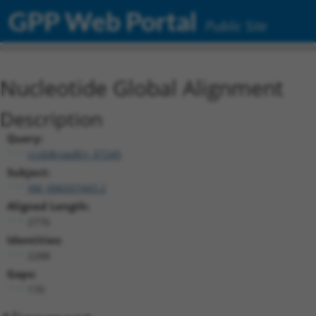
GPP Web Portal
Public Site
Nucleotide Global Alignment
Description
Query:
ccsbBroadEn_07245
Subject:
XM_006507443.2
Aligned Length:
2776
Identities:
2288
Gaps:
170