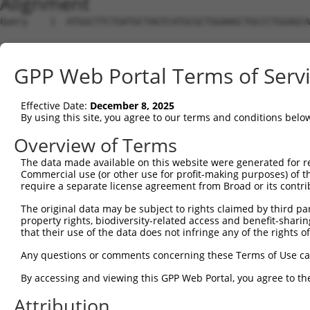
Alignment
Query    1  ATGGCTTCTGATGCTAGTCATGCGCTGGAAGCTGCCCTGGAGCAAATGGACGGGATCATTGCAGGCACTAAAAC  74
                                                                                      
Sbjct    1  --------------------------------------------------------------------------  0

Query   75  AGGTGCAGATCTTAGTGATGGTACTTGTGAGCCTGGACTGGCTTCCCCGGCCTCCTACATGAACCCCTTCCCGG  148
                                                                                      
Sbjct    1  --------------------------------------------------------------------------  0

Query  149  TGCTCCATCTCATCGAGGACTTGAGGCTGGCCTTGGAGATGCTGGAGCTTCCTCAGGAGAGAGCAGCCCTCCTG  222
                                                                                      
Sbjct    1  --------------------------------------------------------------------------  0

Query  223  AGCCAGATCCCTGGCCCAACAGCTGCCTACATAAAGGAATGGTTTGAAGAGAGCTTGTCCCAGGTAAACCACCA  296
                                                                                      
Sbjct    1  --------------------------------------------------------------------------  0

Query  297  CAGTGCTGCTAGTAATGAAACCTACCAGGAACGCTTGGCACGTCTAGAAGGGGATAAGGAGTCCCTCATATTGC  370
                                                                                      
Sbjct    1  --------------------------------------------------------------------------  0

Query  371  AGGTGAGTGTCATCACAGACCAAGTAGAAGCCCAGGGAGAAAAGATTCGAGACCTGG--AAGTGTGTCTGGAAG  442
                                                                 .|||  ||||       .||.
Sbjct    1  -----------------------------------------------------ATGGGAAAGT-------TAAT  14

Query  443  GACACCAG---GTGAAACTCAATGCTGCTGAAGAGA-----TGCTTCAACAGGAGCTGCTAAGCCGCACATCTC  508
            .|||  ||   |||.||      |||..|||.||||     |||..|.| |.||||||||||||||||||||||
Sbjct   15  AACA--AGGATGTGGAA------GCTATTGAGGAGACGGAGTGCGCCTA-AAGAGCTGCTAAGCCGCACATCTC  79

Query  509  TTGAGACCCAGAAGCTCGATCTGATGACTGAAGTGTCTGAGCTGAAGCTCAAGCTGGTTGGCATGGAGAAGGAG  582
            ||||||||||||||||||||||||||||||||||||||||||||||||||||||||||||||||||||||||||
Sbjct   80  TTGAGACCCAGAAGCTCGATCTGATGACTGAAGTGTCTGAGCTGAAGCTCAAGCTGGTTGGCATGGAGAAGGAG  153

Query  583  CAGAGAGAGCAGGAGGAGAAGCAGAGAAAAGCAGAGGAGTTACTGCAAGAGCTCAGGCACCTCAAAATCAAAGT  656
            ||||||||||||||||||||||||||||||||||||||||||||||||||||||||||||||||||||||||||
Sbjct  154  CAGAGAGAGCAGGAGGAGAAGCAGAGAAAAGCAGAGGAGTTACTGCAAGAGCTCAGGCACCTCAAAATCAAAGT  227

Query  657  GGAAGAGTTGGAAAATGAAAGGAATCAGTATGAATGGAAGCTAAAGGCCACTAAGGCTGAAGTCGCCCAGCTGC  730
            ||||||||||||||||||||||||||||||||||||||||||||||||||||||||||||||||||||||||||
Sbjct  228  GGAAGAGTTGGAAAATGAAAGGAATCAGTATGAATGGAAGCTAAAGGCCACTAAGGCTGAAGTCGCCCAGCTGC  301

Query  731  AAGAACAGGTGGCCCTGAAAGATGCAGAAATTGAGCGTCTGCACAGCCAGCTCTCCCGGACAGCAGCTCTCCAC  804
            ||||||||||||||||||||||||||||||||||||||||||||||||||||||||||||||||||||||||||
Sbjct  302  AAGAACAGGTGGCCCTGAAAGATGCAGAAATTGAGCGTCTGCACAGCCAGCTCTCCCGGACAGCAGCTCTCCAC  375

Query  805  AGTGAGAGTCACACAGAGAGAGACCAAGAAATTCAACGTCTGAAAATGGGGATGGAAACTTTGCTGCTTGCCAA  878
            ||||||||||||||||||||||||||||||||||||||||||||||||||||||||||||||||||||||||||
Sbjct  376  AGTGAGAGTCACACAGAGAGAGACCAAGAAATTCAACGTCTGAAAATGGGGATGGAAACTTTGCTGCTTGCCAA  449

Query  879  TGAAGATAAGGACCGTCGGATAGAGGAGCTTACGGGGCTGTTAAACCAGTACCGGAAGGTAAAGGAGATTGTGA  952
            ||||||||||||||||||||||||||||||||||||||||||||||||||||||||||||||||||||||||||
Sbjct  450  TGAAGATAAGGACCGTCGGATAGAGGAGCTTACGGGGCTGTTAAACCAGTACCGGAAGGTAAAGGAGATTGTGA  523

Query  953  TGGTCACTCAAGGGCCTTCGGAGAGAACTCTCTCAATCAATGAAGAAGAACCGGAGGGAGGTTTCAGCAAGTGG  1026
            ||||||||||||||||||||||||||||||||||||||||||||||||||||||||||||||||||||||||||
Sbjct  524  TGGTCACTCAAGGGCCTTCGGAGAGAACTCTCTCAATCAATGAAGAAGAACCGGAGGGAGGTTTCAGCAAGTGG  597

Query 1027  AACGCTACAAATAAGGACCCTGAAGAATTATTTAAACAAGAGATGCCTCCAAGATGTAGCTCTCCTACAGTGGG  1100
            ||||||||||||||||||||||||||||||||||||||||||||||||||||||||||||||||||||||||||
Sbjct  598  AACGCTACAAATAAGGACCCTGAAGAATTATTTAAACAAGAGATGCCTCCAAGATGTAGCTCTCCTACAGTGGG  671

Query 1101  GCCACCTCCATTGCCACAGAAATCACTGGAAACCAGGGCTCAGAAAAAGCTCTCTTGTAGTCTAGAAGACTTGA  1174
            ||||||||||||||||||||||||||||||||||||||||||||||||||||||||||||||||||||||||||
Sbjct  672  GCCACCTCCATTGCCACAGAAATCACTGGAAACCAGGGCTCAGAAAAAGCTCTCTTGTAGTCTAGAAGACTTGA  745

Query 1175  GAAGTGAATCTGTGGATAAGTGTATGGATGGGAACCAGCCCTTCCCGGTGTTAGAACCCAAGGACAGCCCTTTC  1248
            ||||||||||||||||||||||||||||||||||||||||||||||||||||||||||||||||||||||||||
Sbjct  746  GAAGTGAATCTGTGGATAAGTGTATGGATGGGAACCAGCCCTTCCCGGTGTTAGAACCCAAGGACAGCCCTTTC  819

Query 1249  TTGGCGGAGCACAAATATCCCACTTTACCTGGGAAGCTTTCAGGAGCCACGCCCAATGGAGAGGCTGCCAAATC  1322
            ||||||||||||||||||||||||||||||||||||||||||||||||||||||||||||||||||||||||||
Sbjct  820  TTGGCGGAGCACAAATATCCCACTTTACCTGGGAAGCTTTCAGGAGCCACGCCCAATGGAGAGGCTGCCAAATC  893

Query 1323  TCCTCCCACCATCTGCCAGCCTGACGCCACGGGGAGCAGCCTGCTGAGGCTGA---------------------  1375
            |||||||||||||||||||||||||||||||||||||||||||||||||||||                     
Sbjct  894  TCCTCCCACCATCTGCCAGCCTGACGCCACGGGGAGCAGCCTGCTGAGGCTGAATCGTGGCCGGAGTGTCAGTG  967

Query 1376  ------------GAGACACAGAAAGTGGCTGGGATGACACTGCTGTGGTCAATGACCTCTCATCCACATCATCG  1437
                        ||||||||||||||||||||||.|||||||||||||||||||||||||||||||||||||||
Sbjct  968  CCCCCGTATTAGGAGACACAGAAAGTGGCTGGGACGACACTGCTGTGGTCAATGACCTCTCATCCACATCATCG  1041

Query 1438  GGCACTGAATCAGGTCCTCAGTCTCCTCTGACACCAGATGGTAAACGGAATCCCAAAGGCATTAAGAAGTTCTG  1511
            ||||||||||||||||||||||||||||||||||||||||||||||||||||||||||||||||||||||||||
Sbjct 1042  GGCACTGAATCAGGTCCTCAGTCTCCTCTGACACCAGATGGTAAACGGAATCCCAAAGGCATTAAGAAGTTCTG  1115

Query 1512  GGGAAAAATCCGAAGAACTCAGTCAGGAAATTTCTACACTGACACGCTGGGGATGGCAGAGTTTCGACGAGGTG  1585
            ||||||||||||||||||||||||||||||||||||||||||||||||||||||||||||||||||||||||||
Sbjct 1116  GGGAAAAATCCGAAGAACTCAGTCAGGAAATTTCTACACTGACACGCTGGGGATGGCAGAGTTTCGACGAGGTG  1189

Query 1586  GGCTCCGGGCAACCGCAGGGCCAAGACTCTCTAGGACCAGGGACTCCAAGGGACAGAAAAGTGACGCCAATGCC  1659
            ||||||||||||||||||||||||||||||||||||||||||||||||||||||||||||||||||||||||||
Sbjct 1190  GGCTCCGGGCAACCGCAGGGCCAAGACTCTCTAGGACCAGGGACTCC
GPP Web Portal Terms of Serv
Effective Date:
December 8, 2025
By using this site, you agree to our terms and conditions belo
Overview of Terms
The data made available on this website were generated for r
Commercial use (or other use for profit-making purposes) of t
require a separate license agreement from Broad or its contri
The original data may be subject to rights claimed by third part
property rights, biodiversity-related access and benefit-sharing 
that their use of the data does not infringe any of the rights of
Any questions or comments concerning these Terms of Use c
By accessing and viewing this GPP Web Portal, you agree to th
Attribution