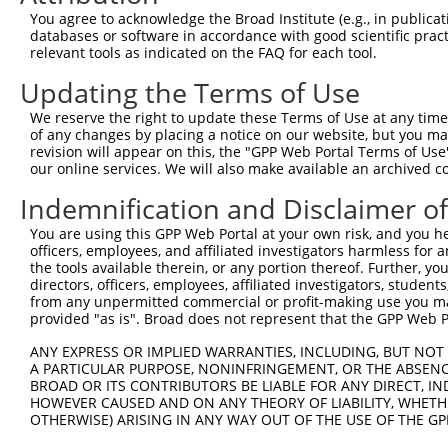
You agree to acknowledge the Broad Institute (e.g., in publicati
databases or software in accordance with good scientific pra
relevant tools as indicated on the FAQ for each tool.
Updating the Terms of Use
We reserve the right to update these Terms of Use at any time.
of any changes by placing a notice on our website, but you ma
revision will appear on this, the "GPP Web Portal Terms of Use
our online services. We will also make available an archived 
Indemnification and Disclaimer o
You are using this GPP Web Portal at your own risk, and you he
officers, employees, and affiliated investigators harmless for
the tools available therein, or any portion thereof. Further, yo
directors, officers, employees, affiliated investigators, students,
from any unpermitted commercial or profit-making use you mak
provided "as is". Broad does not represent that the GPP Web Por
ANY EXPRESS OR IMPLIED WARRANTIES, INCLUDING, BUT NOT 
A PARTICULAR PURPOSE, NONINFRINGEMENT, OR THE ABSENCE
BROAD OR ITS CONTRIBUTORS BE LIABLE FOR ANY DIRECT, IN
HOWEVER CAUSED AND ON ANY THEORY OF LIABILITY, WHETHER
OTHERWISE) ARISING IN ANY WAY OUT OF THE USE OF THE GP