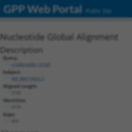
GPP Web Portal
Public Site
Nucleotide Global Alignment
Description
Query:
ccsbBroadEn_07245
Subject:
XM_006718353.2
Aligned Length:
2792
Identities:
2170
Gaps:
604