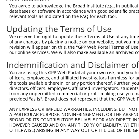
You agree to acknowledge the Broad Institute (e.g., in publicati
databases or software in accordance with good scientific pra
relevant tools as indicated on the FAQ for each tool.
Updating the Terms of Use
We reserve the right to update these Terms of Use at any time.
of any changes by placing a notice on our website, but you ma
revision will appear on this, the "GPP Web Portal Terms of Use
our online services. We will also make available an archived 
Indemnification and Disclaimer o
You are using this GPP Web Portal at your own risk, and you he
officers, employees, and affiliated investigators harmless for
the tools available therein, or any portion thereof. Further, yo
directors, officers, employees, affiliated investigators, students,
from any unpermitted commercial or profit-making use you mak
provided "as is". Broad does not represent that the GPP Web Por
ANY EXPRESS OR IMPLIED WARRANTIES, INCLUDING, BUT NOT 
A PARTICULAR PURPOSE, NONINFRINGEMENT, OR THE ABSENCE
BROAD OR ITS CONTRIBUTORS BE LIABLE FOR ANY DIRECT, IN
HOWEVER CAUSED AND ON ANY THEORY OF LIABILITY, WHETHER
OTHERWISE) ARISING IN ANY WAY OUT OF THE USE OF THE GP