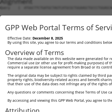
Alignment
Query    1  ATGGCTTCTGATGCTAGTCATGCGCTGGAAGCTGCCCTGGAGCAAATGGACGGGATCATTGCAGGCACTAAAAC  74
                                                                                      
Sbjct    1  --------------------------------------------------------------------------  0

Query   75  AGGTGCAGATCTTAGTGATGGTACTTGTGAGCCTGGACTGGCTTCCCCGGCCTCCTACATGAACCCCTTCCCGG  148
                                                                                      
Sbjct    1  --------------------------------------------------------------------------  0

Query  149  TGCTCCATCTCATCGAGGACTTGAGGCTGGCCTTGGAGATGCTGGAGCTTCCTCAGGAGAGAGCAGCCCTCCTG  222
                                                                                      
Sbjct    1  --------------------------------------------------------------------------  0

Query  223  AGCCAGATCCCTGGCCCAACAGCTGCCTACATAAAGGAATGGTTTGAAGAGAGCTTGTCCCAGGTAAACCACCA  296
                                                                                      
Sbjct    1  --------------------------------------------------------------------------  0

Query  297  CAGTGCTGCTAGTAATGAAACCTACCAGGAACGCTTGGCACGTCTAGAAGGGGATAAGGAGTCCCTCATATTGC  370
                                                                                      
Sbjct    1  --------------------------------------------------------------------------  0

Query  371  AGGTGAGTGTCATCACAGACCAAGTAGAAGCCCAGGGAGAAAAGATTCGAGACCTGGAAGTGTGTCTGGAAGGA  444
                                                                                      
Sbjct    1  --------------------------------------------------------------------------  0

Query  445  CACCAGGTGAAACTCAATGCTGCTGAAGAGATGCTTCAACAGGAGCTGCTAAGCCGCACATCTCTTGAGACCCA  518
                                                                                      
Sbjct    1  --------------------------------------------------------------------------  0

Query  519  GAAGCTCGATCTGATGACTGAAGTGTCTGAGCTGAAGCTCAAGCTGGTTGGCATGGAGAAGGAGCAGAGAGAGC  592
                         |||||||||||||||||||||||||||||||||||||||||||||||||||||||||||||
Sbjct    1  -------------ATGACTGAAGTGTCTGAGCTGAAGCTCAAGCTGGTTGGCATGGAGAAGGAGCAGAGAGAGC  61

Query  593  AGGAGGAGAAGCAGAGAAAAGCAGAGGAGTTACTGCAAGAGCTCAGGCACCTCAAAATCAAAGTGGAAGAGTTG  666
            ||||||||||||||||||||||||||||||||||||||||||||||||||||||||||||||||||||||||||
Sbjct   62  AGGAGGAGAAGCAGAGAAAAGCAGAGGAGTTACTGCAAGAGCTCAGGCACCTCAAAATCAAAGTGGAAGAGTTG  135

Query  667  GAAAATGAAAGGAATCAGTATGAATGGAAGCTAAAGGCCACTAAGGCTGAAGTCGCCCAGCTGCAAGAACAGGT  740
            ||||||||||||||||||||||||||||||||||||||||||||||||||||||||||||||||||||||||||
Sbjct  136  GAAAATGAAAGGAATCAGTATGAATGGAAGCTAAAGGCCACTAAGGCTGAAGTCGCCCAGCTGCAAGAACAGGT  209

Query  741  GGCCCTGAAAGATGCAGAAATTGAGCGTCTGCACAGCCAGCTCTCCCGGACAGCAGCTCTCCACAGTGAGAGTC  814
            ||||||||||||||||||||||||||||||||||||||||||||||||||||||||||||||||||||||||||
Sbjct  210  GGCCCTGAAAGATGCAGAAATTGAGCGTCTGCACAGCCAGCTCTCCCGGACAGCAGCTCTCCACAGTGAGAGTC  283

Query  815  ACACAGAGAGAGACCAAGAAATTCAACGTCTGAAAATGGGGATGGAAACTTTGCTGCTTGCCAATGAAGATAAG  888
            ||||||||||||||||||||||||||||||||||||||||||||||||||||||||||||||||||||||||||
Sbjct  284  ACACAGAGAGAGACCAAGAAATTCAACGTCTGAAAATGGGGATGGAAACTTTGCTGCTTGCCAATGAAGATAAG  357

Query  889  GACCGTCGGATAGAGGAGCTTACGGGGCTGTTAAACCAGTACCGGAAGGTAAAGGAGATTGTGATGGTCACTCA  962
            ||||||||||||||||||||||||||||||||||||||||||||||||||||||||||||||||||||||||||
Sbjct  358  GACCGTCGGATAGAGGAGCTTACGGGGCTGTTAAACCAGTACCGGAAGGTAAAGGAGATTGTGATGGTCACTCA  431

Query  963  AGGGCCTTCGGAGAGAACTCTCTCAATCAATGAAGAAGAACCGGAGGGAGGTTTCAGCAAGTGGAACGCTACAA  1036
            ||||||||||||||||||||||||||||||||||||||||||||||||||||||||||||||||||||||||||
Sbjct  432  AGGGCCTTCGGAGAGAACTCTCTCAATCAATGAAGAAGAACCGGAGGGAGGTTTCAGCAAGTGGAACGCTACAA  505

Query 1037  ATAAGGACCCTGAAGAATTATTTAAACAAGAGATGCCTCCAAGATGTAGCTCTCCTACAGTGGGGCCACCTCCA  1110
            ||||||||||||||||||||||||||||||||||||||||||||||||||||||||||||||||||||||||||
Sbjct  506  ATAAGGACCCTGAAGAATTATTTAAACAAGAGATGCCTCCAAGATGTAGCTCTCCTACAGTGGGGCCACCTCCA  579

Query 1111  TTGCCACAGAAATCACTGGAAACCAGGGCTCAGAAAAAGCTCTCTTGTAGTCTAGAAGACTTGAGAAGTGAATC  1184
            ||||||||||||||||||||||||||||||||||||||||||||||||||||||||||||||||||||||||||
Sbjct  580  TTGCCACAGAAATCACTGGAAACCAGGGCTCAGAAAAAGCTCTCTTGTAGTCTAGAAGACTTGAGAAGTGAATC  653

Query 1185  TGTGGATAAGTGTATGGATGGGAACCAGCCCTTCCCGGTGTTAGAACCCAAGGACAGCCCTTTCTTGGCGGAGC  1258
            ||||||||||||||||||||||||||||||||||||||||||||||||||||||||||||||||||||||||||
Sbjct  654  TGTGGATAAGTGTATGGATGGGAACCAGCCCTTCCCGGTGTTAGAACCCAAGGACAGCCCTTTCTTGGCGGAGC  727

Query 1259  ACAAATATCCCACTTTACCTGGGAAGCTTTCAGGAGCCACGCCCAATGGAGAGGCTGCCAAATCTCCTCCCACC  1332
            ||||||||||||||||||||||||||||||||||||||||||||||||||||||||||||||||||||||||||
Sbjct  728  ACAAATATCCCACTTTACCTGGGAAGCTTTCAGGAGCCACGCCCAATGGAGAGGCTGCCAAATCTCCTCCCACC  801

Query 1333  ATCTGCCAGCCTGACGCCACGGGGAGCAGCCTGCTGAGGCTGA-------------------------------  1375
            |||||||||||||||||||||||||||||||||||||||||||                               
Sbjct  802  ATCTGCCAGCCTGACGCCACGGGGAGCAGCCTGCTGAGGCTGAATCGTGGCCGGAGTGTCAGTGCCCCCGTATT  875

Query 1376  --GAGACACAGAAAGTGGCTGGGATGACACTGCTGTGGTCAATGACCTCTCATCCACATCATCGGGCACTGAAT  1447
              ||||||||||||||||||||||.|||||||||||||||||||||||||||||||||||||||||||||||||
Sbjct  876  AGGAGACACAGAAAGTGGCTGGGACGACACTGCTGTGGTCAATGACCTCTCATCCACATCATCGGGCACTGAAT  949

Query 1448  CAGGTCCTCAGTCTCCTCTGACACCAGATGGTAAACGGAATCCCAAAGGCATTAAGAAGTTCTGGGGAAAAATC  1521
            ||||||||||||||||||||||||||||||||||||||||||||||||||||||||||||||||||||||||||
Sbjct  950  CAGGTCCTCAGTCTCCTCTGACACCAGATGGTAAACGGAATCCCAAAGGCATTAAGAAGTTCTGGGGAAAAATC  1023

Query 1522  CGAAGAACTCAGTCAGGAAATTTCTACACTGACACGCTGGGGATGGCAGAGTTTCGACGAGGTGGGCTCCGGGC  1595
            ||||||||||||||||||||||||||||||||||||||||||||||||||||||||||||||||||||||||||
Sbjct 1024  CGAAGAACTCAGTCAGGAAATTTCTACACTGACACGCTGGGGATGGCAGAGTTTCGACGAGGTGGGCTCCGGGC  1097

Query 1596  AACCGCAGGGCCAAGACTCTCTAGGACCAGGGACTCCAAGGGACAGAAAAGTGACGCCAATGCCCCCTTTGCCC  1669
            ||||||||||||||||||||||||||||||||||||||||||||||||||||||||||||||||||||||||||
Sbjct 1098  AACCGCAGGGCCAAGACTCTCTAGGACCAGGGACTCCAAGGGACAGAAAAG
GPP Web Portal Terms of Serv
Effective Date:
December 8, 2025
By using this site, you agree to our terms and conditions belo
Overview of Terms
The data made available on this website were generated for r
Commercial use (or other use for profit-making purposes) of t
require a separate license agreement from Broad or its contri
The original data may be subject to rights claimed by third part
property rights, biodiversity-related access and benefit-sharing 
that their use of the data does not infringe any of the rights of
Any questions or comments concerning these Terms of Use c
By accessing and viewing this GPP Web Portal, you agree to th
Attribution