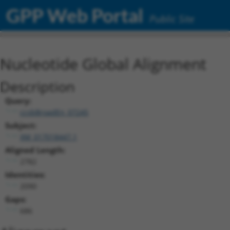
GPP Web Portal
Public Site
Nucleotide Global Alignment
Description
Query:
ccsbBroadEn_07245
Subject:
XM_017018447.1
Aligned Length:
2782
Identities:
2090
Gaps:
686