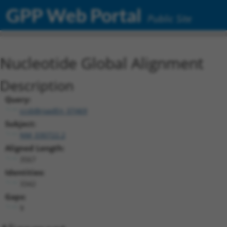
GPP Web Portal
Public Site
Nucleotide Global Alignment
Description
Query:
ccsbBroadEn_07469
Subject:
NM_030722.2
Aligned Length:
3567
Identities:
3342
Gaps:
9