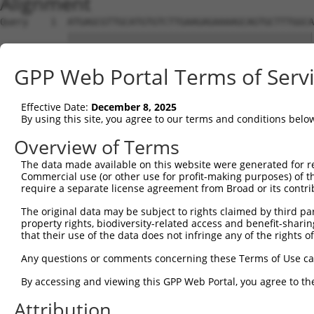
Alignment
Query    1  ATGAGCGTTGCATGTGTCTTGAAGAGAAAAGCAGTGCTTTGGCAGGACTCTTTCAGCCCCCACCTGAAACATCA  74
            ||||||||||||||||||||||||||||||||||||||||||||||||||||||||||||||||||||||||||
Sbjct    1  ATGAGCGTTGCATGTGTCTTGAAGAGAAAAGCAGTGCTTTGGCAGGACTCTTTCAGCCCCCACCTGAAACATCA  74

Query   75  CCCTCAAGAACCAGCTAATCCCAACATGCCTGTTGTTTTGACATCTGGAACAGGGTCGCAAGCGCAGCCACAAC  148
            ||||||||||||||||||||||||||||||||||||||||||||||||||||||||||||||||||||||||.|
Sbjct   75  CCCTCAAGAACCAGCTAATCCCAACATGCCTGTTGTTTTGACATCTGGAACAGGGTCGCAAGCGCAGCCACAGC  148

Query  149  CAGCTGCAAATCAGGCTCTTGCAGCTGGGACTCACTCCAGCCCTGTCCCAGGATCTATAGGAGTTGCAGGCCGT  222
            ||||||||||||||||||||||||||||.||.|||||||||||||||||||||||.||||||||||||||||||
Sbjct  149  CAGCTGCAAATCAGGCTCTTGCAGCTGGAACACACTCCAGCCCTGTCCCAGGATCCATAGGAGTTGCAGGCCGT  222

Query  223  TCCCAGGACGACGCTATGGTGGACTACTTCTTTCAGAGGCAGCATGGTGAGCAGCTTGGGGGAGGAGGAAGTGG  296
            ||||||||||||||||||||||||||||||||||||||||||||||||||||||||||||||||||||||||||
Sbjct  223  TCCCAGGACGACGCTATGGTGGACTACTTCTTTCAGAGGCAGCATGGTGAGCAGCTTGGGGGAGGAGGAAGTGG  296

Query  297  AGGAGGCGGCTATAATAATAGCAAACATCGATGGCCTACTGGGGATAACATTCATGCAGAACATCAGGTGCGTT  370
            .||||||||||||||||.|||||||||||||||||||||.|||||||||||||||||||||||.|||||.||.|
Sbjct  297  TGGAGGCGGCTATAATACTAGCAAACATCGATGGCCTACAGGGGATAACATTCATGCAGAACACCAGGTACGCT  370

Query  371  CCATGGATGAACTGAATCATGATTTTCAAGCACTTGCTCTGGAGGGAAGAGCGATGGGAGAGCAGCTCTTGCCA  444
            |.|||||||||.|||||||||||||||||||||||||||||||.||.|||||.|||||.|||||||||||||||
Sbjct  371  CTATGGATGAATTGAATCATGATTTTCAAGCACTTGCTCTGGAAGGGAGAGCTATGGGCGAGCAGCTCTTGCCA  444

Query  445  GGTAAAAAGTTTTGGGAAACAGATGAATCCAGCAAAGATGGACCAAAAGGAATATTCCTGGGTGATCAATGGCG  518
            ||||||||||||||||||||||||||||||||||||||||||||||||||||||||||||||||||||||||||
Sbjct  445  GGTAAAAAGTTTTGGGAAACAGATGAATCCAGCAAAGATGGACCAAAAGGAATATTCCTGGGTGATCAATGGCG  518

Query  519  AGACAGTGCCTGGGGAACATCAGATCATTCAGTTTCCCAGCCAATCATGGTGCAGAGAAGACCTGGTCAGAGTT  592
            ||||||||||||||||||||||||||||||||||||||||||||||||||||||||||||||||||||||||||
Sbjct  519  AGACAGTGCCTGGGGAACATCAGATCATTCAGTTTCCCAGCCAATCATGGTGCAGAGAAGACCTGGTCAGAGTT  592

Query  593  TCCATGTGAACAGTGAGGTCAATTCTGTACTGTCCCCACGATCGGAGAGTGGGGGACTAGGCGTTAGCATGGTG  666
            ||||||||||||||||||||||||||||||||||||||||.|||||||||||||||||||||||||||||||||
Sbjct  593  TCCATGTGAACAGTGAGGTCAATTCTGTACTGTCCCCACGGTCGGAGAGTGGGGGACTAGGCGTTAGCATGGTG  666

Query  667  GAGTATGTGTTGAGCTCATCCCCGGGCGATTCCTGTCTAAGAAAAGGAGGATTTGGCCCAAGGGATGCAGACAG  740
            |||||||||||||||||||||||||||||.||||||||||||||||||||||||||||||||||||||||||||
Sbjct  667  GAGTATGTGTTGAGCTCATCCCCGGGCGACTCCTGTCTAAGAAAAGGAGGATTTGGCCCAAGGGATGCAGACAG  740

Query  741  TGATGAAAACGACAAAGGTGAAAAGAAGAACAAGGGTACGTTTGATGGAGATAAGCTAGGAGATTTGAAGGAGG  814
            ||||||||||||||||||||||||||||||||||||||||||||||||||||||||||||||||||||||||||
Sbjct  741  TGATGAAAACGACAAAGGTGAAAAGAAGAACAAGGGTACGTTTGATGGAGATAAGCTAGGAGATTTGAAGGAGG  814

Query  815  AGGGTGATGTGATGGACAAGACCAATGGTTTACCAGTGCAGAATGGGATTGATGCAGACGTCAAAGATTTTAGC  888
            ||||.||||||||||||||||||||||||||.||||||||||||||||||||||||||||||||||||||||||
Sbjct  815  AGGGAGATGTGATGGACAAGACCAATGGTTTGCCAGTGCAGAATGGGATTGATGCAGACGTCAAAGATTTTAGC  888

Query  889  CGTACCCCTGGTAATTGCCAGAACTCTGCTAATGAAGTGGATCTTCTGGGTCCAAACCAGAATGGTTCTGAGGG  962
            ||||||||||||||||||||||||||||||||||||||||||||||||||||||||||||||||||||||||||
Sbjct  889  CGTACCCCTGGTAATTGCCAGAACTCTGCTAATGAAGTGGATCTTCTGGGTCCAAACCAGAATGGTTCTGAGGG  962

Query  963  CTTAGCCCAGCTGACCAGCACCAATGGTGCCAAGCCTGTGGAGGATTTCTCCAACATGGAGTCCCAGAGTGTCC  1036
            ||||||||||||||||||||||||||||||||||||||||||||||||||||||||||||||||||||||||||
Sbjct  963  CTTAGCCCAGCTGACCAGCACCAATGGTGCCAAGCCTGTGGAGGATTTCTCCAACATGGAGTCCCAGAGTGTCC  1036

Query 1037  CCTTGGACCCCATGGAACATGTGGGCATGGAGCCTCTTCAGTTTGATTATTCAGGCACGCAGGTACCTGTGGAC  1110
            |||||||||||||||||||||||||||||||||||||.||||||||||||||||||||||||||||||||||||
Sbjct 1037  CCTTGGACCCCATGGAACATGTGGGCATGGAGCCTCTGCAGTTTGATTATTCAGGCACGCAGGTACCTGTGGAC  1110

Query 1111  TCAGCAGCAGCAACTGTGGGACTTTTTGACTACAATTCTCAACAACAGCTGTTCCAAAGACCTAATGCGCTTGC  1184
            ||.|||||||||||||||||||||||||||||||||||||||||||||||.|||||||||||.|||||.|||||
Sbjct 1111  TCTGCAGCAGCAACTGTGGGACTTTTTGACTACAATTCTCAACAACAGCTATTCCAAAGACCCAATGCACTTGC  1184

Query 1185  TGTCCAGCAGTTGACAGCTGCTCAGCAGCAGCAGTATGCACTGGCAGCTGCTCATCAGCCGCACATC---GGTT  1255
            |||.|||||||||||||||||.||||||||||||||||||||.|||||.||.||.|||||.||||||   ||||
Sbjct 1185  TGTTCAGCAGTTGACAGCTGCCCAGCAGCAGCAGTATGCACTTGCAGCAGCCCACCAGCCTCACATCGCAGGTT  1258

Query 1256  TAGCTCCCGCTGCGTTTGTCCCCAATCCATACATCATCAGCGCTGCTCCCCCAGGGACGGACCCCTACACAGCT  1329
            |||||||||||||||||||||||||.||||||||||||||||||||||||||||||||||||||||||||||||
Sbjct 1259  TAGCTCCCGCTGCGTTTGTCCCCAACCCATACATCATCAGCGCTGCTCCCCCAGGGACGGACCCCTACACAGCT  1332

Query 1330  GGATTGGCTGCAGCAGCGACACTAGGCCCAGCTGTGGTCCCTCACCAGTATTATGGAGTTACTCCCTGGGGAGT  1403
            |||||||||||||||||||||||.|||||||||||||||||||||||.|||||||||||.||.||.|||||.||
Sbjct 1333  GGATTGGCTGCAGCAGCGACACTCGGCCCAGCTGTGGTCCCTCACCAATATTATGGAGTCACGCCATGGGGTGT  1406

Query 1404  CTACCCTGCCAGTCTTTTCCAGCAGCAAGCTGCCGCTGCCGCTGCAGCAACTAATTCAGCTAATCAACAGACCA  1477
            |||||||||||||||.|||||||||||.||.||.||.||.||.|||||.||.||.||.||||.|||.||||.|.
Sbjct 1407  CTACCCTGCCAGTCTCTTCCAGCAGCAGGCAGCTGCAGCTGCAGCAGCTACAAACTCTGCTACTCAGCAGAGCG  1480

Query 1478  CCCCACAGGCTCAGCAAGGACAGCAGCAGGTTCTCCGTGGAGGAGCCAGCCAACGTCCTTTGACCCCAAACCAG  1551
            |.||.|||||.|||||.|||||||||||||||||.|||||||||||.|||||||||||||||||||||||.|||
Sbjct 1481  CTCCGCAGGCCCAGCAGGGACAGCAGCAGGTTCTTCGTGGAGGAGCTAGCCAACGTCCTTTGACCCCAAATCAG  1554

Query 1552  AACCAGCAGGGACAGCAAACGGATCCCCTTGTGGCAGCTGCAGCAGTGAATTCTGCCCTTGCATTTGGACAAGG  1625
            ||||||||||||||.|||||.|||||||||||.|||||||||||||||||||||||.|||||.|||||||||||
Sbjct 1555  AACCAGCAGGGACAACAAACAGATCCCCTTGTAGCAGCTGCAGCAGTGAATTCTGCTCTTGCCTTTGGACAAGG  1628

Query 1626  TCTGGCAGCAGGCATGCCAGGTTATCCGGTGTTGGCTCCTGCTGCTTACTATGACCAAACTGGTGCCCTTGTAG  1699
            ..||||.|||||.||||||||||||||.||.|||||.|||||||||||||||||||||||||||||||||||.|
Sbjct 1629  ATTGGCTGCAGGTATGCCAGGTTATCCAGT
GPP Web Portal Terms of Serv
Effective Date:
December 8, 2025
By using this site, you agree to our terms and conditions belo
Overview of Terms
The data made available on this website were generated for r
Commercial use (or other use for profit-making purposes) of t
require a separate license agreement from Broad or its contri
The original data may be subject to rights claimed by third part
property rights, biodiversity-related access and benefit-sharing 
that their use of the data does not infringe any of the rights of
Any questions or comments concerning these Terms of Use c
By accessing and viewing this GPP Web Portal, you agree to th
Attribution