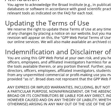
You agree to acknowledge the Broad Institute (e.g., in publicati
databases or software in accordance with good scientific pra
relevant tools as indicated on the FAQ for each tool.
Updating the Terms of Use
We reserve the right to update these Terms of Use at any time.
of any changes by placing a notice on our website, but you ma
revision will appear on this, the "GPP Web Portal Terms of Use
our online services. We will also make available an archived 
Indemnification and Disclaimer o
You are using this GPP Web Portal at your own risk, and you he
officers, employees, and affiliated investigators harmless for
the tools available therein, or any portion thereof. Further, yo
directors, officers, employees, affiliated investigators, students,
from any unpermitted commercial or profit-making use you mak
provided "as is". Broad does not represent that the GPP Web Por
ANY EXPRESS OR IMPLIED WARRANTIES, INCLUDING, BUT NOT 
A PARTICULAR PURPOSE, NONINFRINGEMENT, OR THE ABSENCE
BROAD OR ITS CONTRIBUTORS BE LIABLE FOR ANY DIRECT, IN
HOWEVER CAUSED AND ON ANY THEORY OF LIABILITY, WHETHER
OTHERWISE) ARISING IN ANY WAY OUT OF THE USE OF THE GP