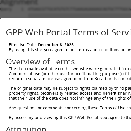
Alignment
Query    1  ATGAGCGTTGCATGTGTCTTGAAGAGAAAAGCAGTGCTTTGGCAGGACTCTTTCAGCCCCCACCTGAAACATCA  74
            ||||||||||||||||||||||||||||||||||||||||||||||||||||||||||||||||||||||||||
Sbjct    1  ATGAGCGTTGCATGTGTCTTGAAGAGAAAAGCAGTGCTTTGGCAGGACTCTTTCAGCCCCCACCTGAAACATCA  74

Query   75  CCCTCAAGAACCAGCTAATCCCAACATGCCTGTTGTTTTGACATCTGGAACAGGGTCGCAAGCGCAGCCACAAC  148
            ||||||||||||||||||||||||||||||||||||||||||||||||||||||||||||||||||||||||.|
Sbjct   75  CCCTCAAGAACCAGCTAATCCCAACATGCCTGTTGTTTTGACATCTGGAACAGGGTCGCAAGCGCAGCCACAGC  148

Query  149  CAGCTGCAAATCAGGCTCTTGCAGCTGGGACTCACTCCAGCCCTGTCCCAGGATCTATAGGAGTTGCAGGCCGT  222
            ||||||||||||||||||||||||||||.||.|||||||||||||||||||||||.||||||||||||||||||
Sbjct  149  CAGCTGCAAATCAGGCTCTTGCAGCTGGAACACACTCCAGCCCTGTCCCAGGATCCATAGGAGTTGCAGGCCGT  222

Query  223  TCCCAGGACGACGCTATGGTGGACTACTTCTTTCAGAGGCAGCATGGTGAGCAGCTTGGGGGAGGAGGAAGTGG  296
            ||||||||||||||||||||||||||||||||||||||||||||||||||||||||||||||||||||||||||
Sbjct  223  TCCCAGGACGACGCTATGGTGGACTACTTCTTTCAGAGGCAGCATGGTGAGCAGCTTGGGGGAGGAGGAAGTGG  296

Query  297  AGGAGGCGGCTATAATAATAGCAAACATCGATGGCCTACTGGGGATAACATTCATGCAGAACATCAGGTGCGTT  370
            .||||||||||||||||.|||||||||||||||||||||.|||||||||||||||||||||||.|||||.||.|
Sbjct  297  TGGAGGCGGCTATAATACTAGCAAACATCGATGGCCTACAGGGGATAACATTCATGCAGAACACCAGGTACGCT  370

Query  371  CCATGGATGAACTGAATCATGATTTTCAAGCACTTGCTCTGGAGGGAAGAGCGATGGGAGAGCAGCTCTTGCCA  444
            |.|||||||||.|||||||||||||||||||||||||||||||.||.|||||.|||||.|||            
Sbjct  371  CTATGGATGAATTGAATCATGATTTTCAAGCACTTGCTCTGGAAGGGAGAGCTATGGGCGAG------------  432

Query  445  GGTAAAAAGTTTTGGGAAACAGATGAATCCAGCAAAGATGGACCAAAAGGAATATTCCTGGGTGATCAATGGCG  518
                                                                                      
Sbjct  433  --------------------------------------------------------------------------  432

Query  519  AGACAGTGCCTGGGGAACATCAGATCATTCAGTTTCCCAGCCAATCATGGTGCAGAGAAGACCTGGTCAGAGTT  592
                                                                                      
Sbjct  433  --------------------------------------------------------------------------  432

Query  593  TCCATGTGAACAGTGAGGTCAATTCTGTACTGTCCCCACGATCGGAGAGTGGGGGACTAGGCGTTAGCATGGTG  666
                                                                                      
Sbjct  433  --------------------------------------------------------------------------  432

Query  667  GAGTATGTGTTGAGCTCATCCCCGGGCGATTCCTGTCTAAGAAAAGGAGGATTTGGCCCAAGGGATGCAGACAG  740
                                                                  ||||||||||||||||||||
Sbjct  433  ------------------------------------------------------GGCCCAAGGGATGCAGACAG  452

Query  741  TGATGAAAACGACAAAGGTGAAAAGAAGAACAAGGGTACGTTTGATGGAGATAAGCTAGGAGATTTGAAGGAGG  814
            ||||||||||||||||||||||||||||||||||||||||||||||||||||||||||||||||||||||||||
Sbjct  453  TGATGAAAACGACAAAGGTGAAAAGAAGAACAAGGGTACGTTTGATGGAGATAAGCTAGGAGATTTGAAGGAGG  526

Query  815  AGGGTGATGTGATGGACAAGACCAATGGTTTACCAGTGCAGAATGGGATTGATGCAGACGTCAAAGATTTTAGC  888
            ||||.||||||||||||||||||||||||||.||||||||||||||||||||||||||||||||||||||||||
Sbjct  527  AGGGAGATGTGATGGACAAGACCAATGGTTTGCCAGTGCAGAATGGGATTGATGCAGACGTCAAAGATTTTAGC  600

Query  889  CGTACCCCTGGTAATTGCCAGAACTCTGCTAATGAAGTGGATCTTCTGGGTCCAAACCAGAATGGTTCTGAGGG  962
            ||||||||||||||||||||||||||||||||||||||||||||||||||||||||||||||||||||||||||
Sbjct  601  CGTACCCCTGGTAATTGCCAGAACTCTGCTAATGAAGTGGATCTTCTGGGTCCAAACCAGAATGGTTCTGAGGG  674

Query  963  CTTAGCCCAGCTGACCAGCACCAATGGTGCCAAGCCTGTGGAGGATTTCTCCAACATGGAGTCCCAGAGTGTCC  1036
            ||||||||||||||||||||||||||||||||||||||||||||||||||||||||||||||||||||||||||
Sbjct  675  CTTAGCCCAGCTGACCAGCACCAATGGTGCCAAGCCTGTGGAGGATTTCTCCAACATGGAGTCCCAGAGTGTCC  748

Query 1037  CCTTGGACCCCATGGAACATGTGGGCATGGAGCCTCTTCAGTTTGATTATTCAGGCACGCAGGTACCTGTGGAC  1110
            |||||||||||||||||||||||||||||||||||||.||||||||||||||||||||||||||||||||||||
Sbjct  749  CCTTGGACCCCATGGAACATGTGGGCATGGAGCCTCTGCAGTTTGATTATTCAGGCACGCAGGTACCTGTGGAC  822

Query 1111  TCAGCAGCAGCAACTGTGGGACTTTTTGACTACAATTCTCAACAACAGCTGTTCCAAAGACCTAATGCGCTTGC  1184
            ||.|||||||||||||||||||||||||||||||||||||||||||||||.|||||||||||.|||||.|||||
Sbjct  823  TCTGCAGCAGCAACTGTGGGACTTTTTGACTACAATTCTCAACAACAGCTATTCCAAAGACCCAATGCACTTGC  896

Query 1185  TGTCCAGCAGTTGACAGCTGCTCAGCAGCAGCAGTATGCACTGGCAGCTGCTCATCAGCCGCACATC-------  1251
            |||.|||||||||||||||||.||||||||||||||||||||.|||||.||.||.|||||.||||||       
Sbjct  897  TGTTCAGCAGTTGACAGCTGCCCAGCAGCAGCAGTATGCACTTGCAGCAGCCCACCAGCCTCACATCGGTATGT  970

Query 1252  --------GGTTTAGCTCCCGCTGCGTTTGTCCCCAATCCATACATCATCAGCGCTGCTCCCCCAGGGACGGAC  1317
                    |||||||||||||||||||||||||||||.||||||||||||||||||||||||||||||||||||
Sbjct  971  TTCCAGCAGGTTTAGCTCCCGCTGCGTTTGTCCCCAACCCATACATCATCAGCGCTGCTCCCCCAGGGACGGAC  1044

Query 1318  CCCTACACAGCTGGATTGGCTGCAGCAGCGACACTAGGCCCAGCTGTGGTCCCTCACCAGTATTATGGAGTTAC  1391
            |||||||||||||||||||||||||||||||||||.|||||||||||||||||||||||.|||||||||||.||
Sbjct 1045  CCCTACACAGCTGGATTGGCTGCAGCAGCGACACTCGGCCCAGCTGTGGTCCCTCACCAATATTATGGAGTCAC  1118

Query 1392  TCCCTGGGGAGTCTACCCTGCCAGTCTTTTCCAGCAGCAAGCTGCCGCTGCCGCTGCAGCAACTAATTCAGCTA  1465
            .||.|||||.|||||||||||||||||.|||||||||||.||.||.||.||.||.|||||.||.||.||.||||
Sbjct 1119  GCCATGGGGTGTCTACCCTGCCAGTCTCTTCCAGCAGCAGGCAGCTGCAGCTGCAGCAGCTACAAACTCTGCTA  1192

Query 1466  ATCAACAGACCACCCCACAGGCTCAGCAAGGACAGCAGCAGGTTCTCCGTGGAGGAGCCAGCCAACGTCCTTTG  1539
            .|||.||||.|.|.||.|||||.|||||.|||||||||||||||||.|||||||||||.|||||||||||||||
Sbjct 1193  CTCAGCAGAGCGCTCCGCAGGCCCAGCAGGGACAGCAGCAGGTTCTTCGTGGAGGAGCTAGCCAACGTCCTTTG  1266

Query 1540  ACCCCAAACCAGAACCAGCAGGGACAGCAAACGGATCCCCTTGTGGCAGCTGCAGCAGTGAATTCTGCCCTTGC  1613
            ||||||||.|||||||||||||||||.|||||.|||||||||||.|||||||||||||||||||||||.|||||
Sbjct 1267  ACCCCAAATCAGAACCAGCAGGGACAACAAACAGATCCCCTTGTAGCAGCTGCAGCAGTGAATTCTGCTCTTGC  1340

Query 1614  ATTTGGACAAGGTCTGGCAGCAGGCATGCCAGGTTATCCGGTGTTGGCTCCTGCTGCTTACTATGACCAAACTG  1687
            .|||||||||||..||||.|||||.||||||||||||||.||.|||||.|||||||||||||||||||||||||
Sbjct 1341  CTTTGGACAAGGATTGGCTGCAGGTATGCCAGGT
GPP Web Portal Terms of Serv
Effective Date:
December 8, 2025
By using this site, you agree to our terms and conditions belo
Overview of Terms
The data made available on this website were generated for r
Commercial use (or other use for profit-making purposes) of t
require a separate license agreement from Broad or its contri
The original data may be subject to rights claimed by third part
property rights, biodiversity-related access and benefit-sharing 
that their use of the data does not infringe any of the rights of
Any questions or comments concerning these Terms of Use c
By accessing and viewing this GPP Web Portal, you agree to th
Attribution