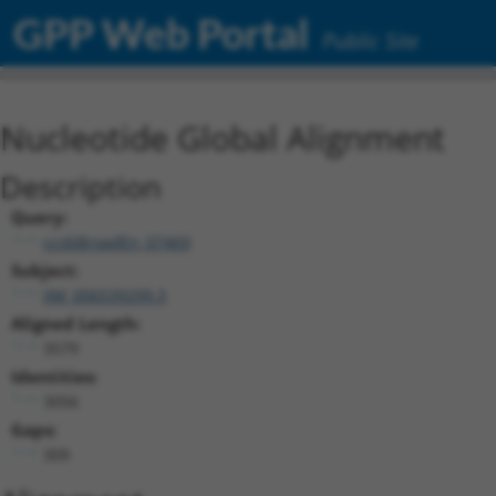
GPP Web Portal
Public Site
Nucleotide Global Alignment
Description
Query:
ccsbBroadEn_07469
Subject:
XM_006539299.3
Aligned Length:
3579
Identities:
3056
Gaps:
309