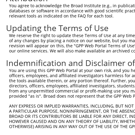
You agree to acknowledge the Broad Institute (e.g., in publicati
databases or software in accordance with good scientific pra
relevant tools as indicated on the FAQ for each tool.
Updating the Terms of Use
We reserve the right to update these Terms of Use at any time.
of any changes by placing a notice on our website, but you ma
revision will appear on this, the "GPP Web Portal Terms of Use
our online services. We will also make available an archived 
Indemnification and Disclaimer o
You are using this GPP Web Portal at your own risk, and you he
officers, employees, and affiliated investigators harmless for
the tools available therein, or any portion thereof. Further, yo
directors, officers, employees, affiliated investigators, students,
from any unpermitted commercial or profit-making use you mak
provided "as is". Broad does not represent that the GPP Web Por
ANY EXPRESS OR IMPLIED WARRANTIES, INCLUDING, BUT NOT 
A PARTICULAR PURPOSE, NONINFRINGEMENT, OR THE ABSENCE
BROAD OR ITS CONTRIBUTORS BE LIABLE FOR ANY DIRECT, IN
HOWEVER CAUSED AND ON ANY THEORY OF LIABILITY, WHETHER
OTHERWISE) ARISING IN ANY WAY OUT OF THE USE OF THE GP