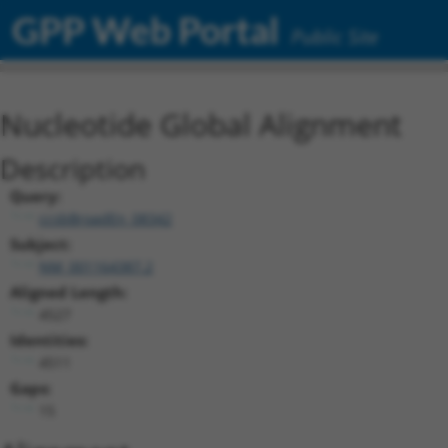
GPP Web Portal
Public Site
Nucleotide Global Alignment
Description
Query:
ccsbBroadEn_08342
Subject:
NM_001164387.2
Aligned Length:
4527
Identities:
4511
Gaps:
15