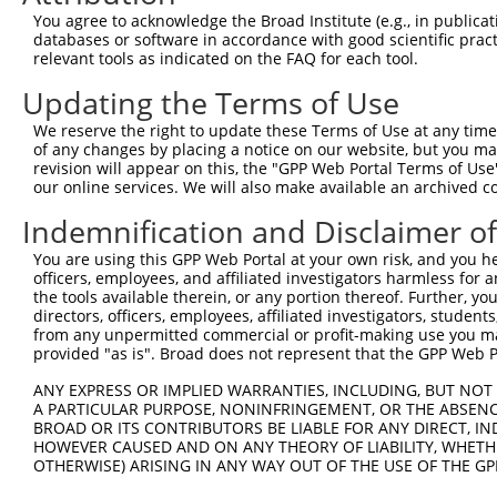
You agree to acknowledge the Broad Institute (e.g., in publicati
databases or software in accordance with good scientific pra
relevant tools as indicated on the FAQ for each tool.
Updating the Terms of Use
We reserve the right to update these Terms of Use at any time.
of any changes by placing a notice on our website, but you ma
revision will appear on this, the "GPP Web Portal Terms of Use
our online services. We will also make available an archived 
Indemnification and Disclaimer o
You are using this GPP Web Portal at your own risk, and you he
officers, employees, and affiliated investigators harmless for
the tools available therein, or any portion thereof. Further, yo
directors, officers, employees, affiliated investigators, students,
from any unpermitted commercial or profit-making use you mak
provided "as is". Broad does not represent that the GPP Web Por
ANY EXPRESS OR IMPLIED WARRANTIES, INCLUDING, BUT NOT 
A PARTICULAR PURPOSE, NONINFRINGEMENT, OR THE ABSENCE
BROAD OR ITS CONTRIBUTORS BE LIABLE FOR ANY DIRECT, IN
HOWEVER CAUSED AND ON ANY THEORY OF LIABILITY, WHETHER
OTHERWISE) ARISING IN ANY WAY OUT OF THE USE OF THE GP