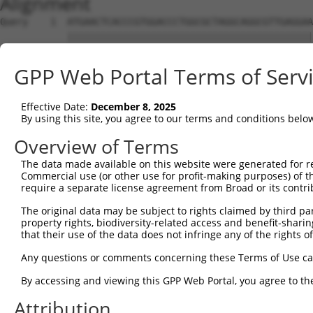
Alignment
Query    1  ATGAACTCACCCGTGGACCCTGGCGCTAGGCAGGCGTTGAGGAAGAAGCCACCCGAGCGGACTCCCGAGGACTT  74
            ||||||||||||||||||||||||||||||||||||||||||||||||||||||||||||||||||||||||||
Sbjct    1  ATGAACTCACCCGTGGACCCTGGCGCTAGGCAGGCGTTGAGGAAGAAGCCACCCGAGCGGACTCCCGAGGACTT  74

Query   75  AAATACTATTTATTCTTATCTTCATGGAATGGAAATATTATCAAATCTCAGGGAACATCAGCTTAGATTAATGT  148
            ||||||||||||||||||||||||||||||||||||||||||||||||||||||||||||||||||||||||||
Sbjct   75  AAATACTATTTATTCTTATCTTCATGGAATGGAAATATTATCAAATCTCAGGGAACATCAGCTTAGATTAATGT  148

Query  149  CTGCAAGAGCACGCTATGAGAGATACAGTGGCAATCAGGTTCTCTTTTGTTCAGAAACGATTGCCAGATGTTGG  222
            ||||||||||||||||||||||||||||||||||||||||||||||||||||||||||||||||||||||||||
Sbjct  149  CTGCAAGAGCACGCTATGAGAGATACAGTGGCAATCAGGTTCTCTTTTGTTCAGAAACGATTGCCAGATGTTGG  222

Query  223  TATATCCTACTTTCTGGATCTGTGCTTGTAAAAGGCTCCATGGTCTTGCCTCCTTGCAGTTTTGGTAAGCAGTT  296
            |||||||||||||||||||||||||||||.||||||||||||||||||||||||||||||||||||||||||||
Sbjct  223  TATATCCTACTTTCTGGATCTGTGCTTGTGAAAGGCTCCATGGTCTTGCCTCCTTGCAGTTTTGGTAAGCAGTT  296

Query  297  TGGAGGAAAAAGAGGATGTGATTGTCTTGTATTAGAGCCTTCAGAAATGATTGTGGTAGAGAATGCCAAAGATA  370
            ||||||||||||||||||||||||||||||||||||||||||||||||||||||||||||||||||||||||||
Sbjct  297  TGGAGGAAAAAGAGGATGTGATTGTCTTGTATTAGAGCCTTCAGAAATGATTGTGGTAGAGAATGCCAAAGATA  370

Query  371  ATGAAGATAGTATTCTACAAAGAGAAATTCCTGCCAGACAATCCCGAAGAAGATTTCGGAAAATTAACTATAAA  444
            ||||||||||||||||||||||||||||||||||||||||||||||||||||||||||||||||||||||||||
Sbjct  371  ATGAAGATAGTATTCTACAAAGAGAAATTCCTGCCAGACAATCCCGAAGAAGATTTCGGAAAATTAACTATAAA  444

Query  445  GGAGAGCGCCAAACCATTACTGATGATGTGGAGGTTAACAGCTATCTTTCTCTTCCAGCTGATCTTACCAAGAT  518
            ||||||||||||||||||||||||||||||||||||||||||||||||||||||||||||||||||||||||||
Sbjct  445  GGAGAGCGCCAAACCATTACTGATGATGTGGAGGTTAACAGCTATCTTTCTCTTCCAGCTGATCTTACCAAGAT  518

Query  519  GCATCTCACAGAAAACCCTCATCCACAGGTGACTCATGTGTCTTCTAGTCAGTCTGGTTGTAGCATTGCCAGTG  592
            ||||||||||||||||||||||||||||||||||||||||||||||||||||||||||||||||||||||||||
Sbjct  519  GCATCTCACAGAAAACCCTCATCCACAGGTGACTCATGTGTCTTCTAGTCAGTCTGGTTGTAGCATTGCCAGTG  592

Query  593  ACTCTGGAAGCAGCAGTTTATCTGATATCTATCAGGCTACGGAGAGTGAGGTAGGAGATGTAGATTTGACACGT  666
            ||||||||||||||||||||||||||||||||||||||||||||||||||||||||||||||||||||||||||
Sbjct  593  ACTCTGGAAGCAGCAGTTTATCTGATATCTATCAGGCTACGGAGAGTGAGGTAGGAGATGTAGATTTGACACGT  666

Query  667  CTTCCAGAAGGACCTGTTGATTCTGAGGATGACGAAGAGGAAGATGAAGAGATTGATCGAACAGATCCATTGCA  740
            ||||||||||||||||||||||||||||||||||||||||||||||||||||||||||||||||||||||||||
Sbjct  667  CTTCCAGAAGGACCTGTTGATTCTGAGGATGACGAAGAGGAAGATGAAGAGATTGATCGAACAGATCCATTGCA  740

Query  741  GGGGCGAGATCTTGTTCGAGAATGTCTTGAAAAAGAACCTGCAGACAAAACTGATGATGACATTGAACAATTGC  814
            ||||||||||||||||||||||||||||||||||||||||||||||||||||||||||||||||||||||||||
Sbjct  741  GGGGCGAGATCTTGTTCGAGAATGTCTTGAAAAAGAACCTGCAGACAAAACTGATGATGACATTGAACAATTGC  814

Query  815  TGGAGTTTATGCACCAGCTCCCTGCATTTGCAAACATGACCATGTCTGTAAGGAGAGAACTCTGCTCAGTGATG  888
            ||||||||||||||||||||||||||||||||||||||||||||||||||||||||||||||||||||||||||
Sbjct  815  TGGAGTTTATGCACCAGCTCCCTGCATTTGCAAACATGACCATGTCTGTAAGGAGAGAACTCTGCTCAGTGATG  888

Query  889  ATTTTTGAAGTGGTAGAGCAGGCTGGAGCTATTATTCTTGAAGATGGGCAAGAGCTTGACTCATGGTATGTTAT  962
            ||||||||||||||||||||||||||||||||||||||||||||||||||||||||||||||||||||||||||
Sbjct  889  ATTTTTGAAGTGGTAGAGCAGGCTGGAGCTATTATTCTTGAAGATGGGCAAGAGCTTGACTCATGGTATGTTAT  962

Query  963  TTTAAACGGCACTGTGGAAATCAGTCATCCAGATGGAAAAGTTGAAAATTTGTTTATGGGAAATAGTTTTGGAA  1036
            ||||||||||||||||||||||||||||||||||||||||||||||||||||||||||||||||||||||||||
Sbjct  963  TTTAAACGGCACTGTGGAAATCAGTCATCCAGATGGAAAAGTTGAAAATTTGTTTATGGGAAATAGTTTTGGAA  1036

Query 1037  TTACTCCCACTCTGGATAAGCAGTACATGCATGGAATTGTCAGGACTAAAGTAGATGATTGTCAGTTTGTCTGC  1110
            ||||||||||||||||||||||||||||||||||||||||||||||||||||||||||||||||||||||||||
Sbjct 1037  TTACTCCCACTCTGGATAAGCAGTACATGCATGGAATTGTCAGGACTAAAGTAGATGATTGTCAGTTTGTCTGC  1110

Query 1111  ATAGCCCAGCAAGATTATTGGAGAATTTTAAACCATGTGGAAAAAAATACCCATAAAGTTGAGGAAGAGGGAGA  1184
            ||||||||||||||||||||||||||||||||||||||||||||||||||||||||||||||||||||||||||
Sbjct 1111  ATAGCCCAGCAAGATTATTGGAGAATTTTAAACCATGTGGAAAAAAATACCCATAAAGTTGAGGAAGAGGGAGA  1184

Query 1185  AATTGTTATGGTACATGAGCATCGGGAACTAGACCGGAGTGGAACCAGGAAAGGACACATTGTGATCAAGGCAA  1258
            ||||||||||||||||||||||||||||||||||||||||||||||||||||||||||||||||||||||||||
Sbjct 1185  AATTGTTATGGTACATGAGCATCGGGAACTAGACCGGAGTGGAACCAGGAAAGGACACATTGTGATCAAGGCAA  1258

Query 1259  CACCTGAGCGTCTCATAATGCATTTAATAGAAGAACATTCCATCGTGGATCCAACTTATATAGAAGATTTTCTA  1332
            ||||||||||||||||||||||||||||||||||||||||||||||||||||||||||||||||||||||||||
Sbjct 1259  CACCTGAGCGTCTCATAATGCATTTAATAGAAGAACATTCCATCGTGGATCCAACTTATATAGAAGATTTTCTA  1332

Query 1333  TTAACTTACAGGACATTTCTTGAAAGTCCTTTGGATGTTGGGATCAAACTATTGGAATGGTTTAAGATCGACAG  1406
            ||||||||||||||||||||||||||||||||||||||||||||||||||||||||||||||||||||||||||
Sbjct 1333  TTAACTTACAGGACATTTCTTGAAAGTCCTTTGGATGTTGGGATCAAACTATTGGAATGGTTTAAGATCGACAG  1406

Query 1407  CTTAAGAGATAAGGTGACACGGATTGTATTATTATGGGTAAATAATCATTTTAATGATTTTGAAGGTGACCCTG  1480
            ||||||||||||||||||||||||||||||||||||||||||||||||||||||||||||||||||||||||||
Sbjct 1407  CTTAAGAGATAAGGTGACACGGATTGTATTATTATGGGTAAATAATCATTTTAATGATTTTGAAGGTGACCCTG  1480

Query 1481  CTATGACTCGATTTCTAGAGGAATTTGAAAAAAATCTGGAAGATACAAAGATGAATGGTCATCTCCGGTTATTG  1554
            ||||||||||||||||||||||||||||||||||||||||||||||||||||||||||||||||||||||||||
Sbjct 1481  CTATGACTCGATTTCTAGAGGAATTTGAAAAAAATCTGGAAGATACAAAGATGAATGGTCATCTCCGGTTATTG  1554

Query 1555  AATATTGCCTGTGCTGCAAAGGCTAAGTGGAGACAGGTTGTGCTGCAAAAGGCTTCCCGCGAGTCCCCTCTACA  1628
            ||||||||||||||||||||||||||||||||||||||||||||||||||||||||||||||||||||||||||
Sbjct 1555  AATATTGCCTGTGCTGCAAAGGCTAAGTGGAGACAGGTTGTGCTGCAAAAGGCTTCCCGCGAGTCCCCTCTACA  1628

Query 1629  ATTCAGCCTTAATGGAGGGAGTGAGAAGGGATTTGGTATTTTTGTTGAAGGAGTAGAACCTGGTAGCAAAGCTG  1702
            ||||||||||||||||||||||||||||||||||||||||||||||||||||||||||||||||||||||||||
Sbjct 1629  ATTCAGCCTTAATGGAGGGAGTGAGAAGGG
GPP Web Portal Terms of Serv
Effective Date:
December 8, 2025
By using this site, you agree to our terms and conditions belo
Overview of Terms
The data made available on this website were generated for r
Commercial use (or other use for profit-making purposes) of t
require a separate license agreement from Broad or its contri
The original data may be subject to rights claimed by third part
property rights, biodiversity-related access and benefit-sharing 
that their use of the data does not infringe any of the rights of
Any questions or comments concerning these Terms of Use c
By accessing and viewing this GPP Web Portal, you agree to th
Attribution