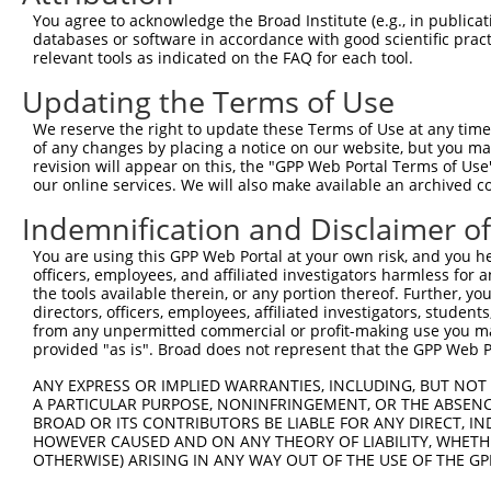
You agree to acknowledge the Broad Institute (e.g., in publicati
databases or software in accordance with good scientific pra
relevant tools as indicated on the FAQ for each tool.
Updating the Terms of Use
We reserve the right to update these Terms of Use at any time.
of any changes by placing a notice on our website, but you ma
revision will appear on this, the "GPP Web Portal Terms of Use
our online services. We will also make available an archived 
Indemnification and Disclaimer o
You are using this GPP Web Portal at your own risk, and you he
officers, employees, and affiliated investigators harmless for
the tools available therein, or any portion thereof. Further, yo
directors, officers, employees, affiliated investigators, students,
from any unpermitted commercial or profit-making use you mak
provided "as is". Broad does not represent that the GPP Web Por
ANY EXPRESS OR IMPLIED WARRANTIES, INCLUDING, BUT NOT 
A PARTICULAR PURPOSE, NONINFRINGEMENT, OR THE ABSENCE
BROAD OR ITS CONTRIBUTORS BE LIABLE FOR ANY DIRECT, IN
HOWEVER CAUSED AND ON ANY THEORY OF LIABILITY, WHETHER
OTHERWISE) ARISING IN ANY WAY OUT OF THE USE OF THE GP