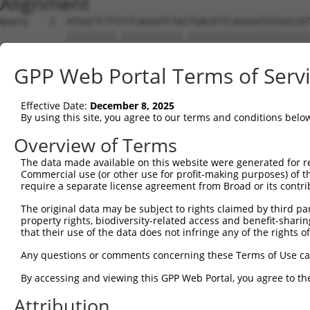
Alignment
Query    1  ATGGCTCTTCCTCAGGGTCTACTGACATTCAGGGATGTGGCCATAGAATTCTCTCAGGAGGAGTGGAAATGCCT  74
            |||||||||.|||||||||||.|||||||||||||||||||||||||||||||||||||.||||||||.|||||
Sbjct    1  ATGGCTCTTTCTCAGGGTCTATTGACATTCAGGGATGTGGCCATAGAATTCTCTCAGGAAGAGTGGAAGTGCCT  74

Query   75  GGACCCTGCTCAGAGGACTCTATACAGAGACGTGATGCTGGAGAATTATAGGAACCTGGTCTCCCTGGATACCT  148
            |||||||||||||||||||||||||||.|||||||||||||||||||||||||||||||||||||||||||.||
Sbjct   75  GGACCCTGCTCAGAGGACTCTATACAGGGACGTGATGCTGGAGAATTATAGGAACCTGGTCTCCCTGGATATCT  148

Query  149  CTTCCAAATGCATGATGAAGATGTTCTCATCAACAGGACAAGGCAATACAGAAGTGGTCCACACAGGGACATTG  222
            ||||||||||||||||||||..||||||||||||||.|||||||||||||||||||.|||||||||||||||||
Sbjct  149  CTTCCAAATGCATGATGAAGGAGTTCTCATCAACAGCACAAGGCAATACAGAAGTGATCCACACAGGGACATTG  222

Query  223  CAAATACATGCAAGTCATCACATTGGAGATACTTGCTTCCAGGAAATTGAGAAAGATATTCATGACTTTGTGTT  296
            ||||.|||||.|.|||||||||||||||||..|||||||||||||||.|||||||||||||||||.||||.|||
Sbjct  223  CAAAGACATGAACGTCATCACATTGGAGATTTTTGCTTCCAGGAAATGGAGAAAGATATTCATGATTTTGAGTT  296

Query  297  TCAGTGGCAAGAAAATGAAACAAATGGCCATGAAGCACTCATGACAAAAATCAAAAAGTTGATGAGTAGTACAG  370
            |||||||.|||||.||||||.||||.||||||||||||.|||||||.||||||||.||||||.|.||||||||.
Sbjct  297  TCAGTGGAAAGAAGATGAAAGAAATAGCCATGAAGCACCCATGACAGAAATCAAACAGTTGACGGGTAGTACAA  370

Query  371  AGCGACATGATCAAAGGCATGCTGGAAACAAACCTATTAAAAATGAGCTTGGATCAAGCTTTCATTCGCATCTG  444
            |.|||||||||||||||||||||||||||||.|||||||||.||.|||||||||||||||||||||||||||||
Sbjct  371  ACCGACATGATCAAAGGCATGCTGGAAACAAGCCTATTAAAGATCAGCTTGGATCAAGCTTTCATTCGCATCTG  444

Query  445  CCTGAAGTGCACATATTTCACCCCGAAGGGAAAATTGGTAATCAAGTTGAGAAGGCTATCAACGATGCTTTCTC  518
            ||||||.|.|||||.|||||..||||||||||||||||||||||||||||||||.||||||||..|||||..|.
Sbjct  445  CCTGAACTCCACATGTTTCAGACCGAAGGGAAAATTGGTAATCAAGTTGAGAAGTCTATCAACAGTGCTTCGTT  518

Query  519  AGTTTCAGCATCCCAACGAATTTCCTGTAGGCCAAAAACTCGTATTTCTAATAAGTATAGGAATAATTTCCTCC  592
            .||||||.||||||||.|||||||.||||||||.|||||.|..||||||||.||.|||.|||||||||||||..
Sbjct  519  GGTTTCAACATCCCAAAGAATTTCTTGTAGGCCTAAAACCCACATTTCTAAGAACTATGGGAATAATTTCCTGA  592

Query  593  AGTCTTCATTACTCACACAAAAACGGGAAGTACACACAAGAGAAAAATCTTTCCAACGTAATGAGAGTGGCAAA  666
            |.||||||||||||||||||||.|.|||||||||||..||||||||||||||||||.|||||||||||||||||
Sbjct  593  ATTCTTCATTACTCACACAAAAGCAGGAAGTACACATGAGAGAAAAATCTTTCCAATGTAATGAGAGTGGCAAA  666

Query  667  GCCTTTAATGGTAGCTCACTCTTAAAAAAACATCAGATAATCCATTTAGGAGACAAACAGTATAAATGTGATGT  740
            |||||||||..|||||||.||||||..|||||||||||||||||||||||||..|||||.||||||||||||||
Sbjct  667  GCCTTTAATTATAGCTCAGTCTTAAGGAAACATCAGATAATCCATTTAGGAGCGAAACAATATAAATGTGATGT  740

Query  741  ATGCGGCAAGGACTTTCATCAGAAGCGATACCTTGCATGCCA---TAGATGTCACACTGGTGAGAATCCTTACA  811
            .||.|||||||.||||.||||.||||||||.||||||||.||   |||||||||||||||..||||.|||||||
Sbjct  741  GTGTGGCAAGGTCTTTAATCAAAAGCGATATCTTGCATGTCATCGTAGATGTCACACTGGCAAGAAACCTTACA  814

Query  812  AGTGTAA-------------------------------------------------------------------  818
            |||||||                                                                   
Sbjct  815  AGTGTAATGATTGTGGCAAGACCTTCAGTCAGGAGTTAACCCTTACATGCCATCATAGACTTCATACTGGAGAG  888

Query  819  -----------------TGAGTGTGGCAAGACATTCAGTCACAATTCAGCCCTGTTAGTTCACAAGGCAATTCA  875
                             |||||||||||||||.|||||||..|||||||||||..||.||||.|||||||||||
Sbjct  889  AAACATTACAAGTGCAGTGAGTGTGGCAAGACCTTCAGTCGAAATTCAGCCCTTGTAATTCATAAGGCAATTCA  962

Query  876  TACTGGAGAGAAACCTTACAAGTGTAATGAATGTGGCAAGGTTTTTAATCAACAATCAAACCTTGCACGT--CA  947
            |||||||||||||.||||||||||||||||||||||||||...||.|.||||...|||.||||||  .||  ||
Sbjct  963  TACTGGAGAGAAATCTTACAAGTGTAATGAATGTGGCAAGACCTTCAGTCAAACGTCATACCTTG--TGTACCA  1034

Query  948  TCATAGAGTTCATACTGGAGAGAAACCTTACAAATGTGAAGAATGTGACAAAGTTTTCAGTCGCAAATCACACC  1021
            ||.||||.|||||||||||||||||||||||||||||||||||||||||||||.|||||||..|||||||.|||
Sbjct 1035  TCGTAGACTTCATACTGGAGAGAAACCTTACAAATGTGAAGAATGTGACAAAGCTTTCAGTTTCAAATCAAACC  1108

Query 1022  TTGAAAGACATAGGAGAATTCACACTGGAGAGAAACCATACAAATGTAAGGTTTGTGACA--AGG--CTTTCAG  1091
            |||||||||||||||.||||||.||||||||||||||.|||||.|||||.|..||   ||  |||  |||| ||
Sbjct 1109  TTGAAAGACATAGGAAAATTCATACTGGAGAGAAACCTTACAAGTGTAATGAATG---CAGCAGGACCTTT-AG  1178

Query 1092  ACGTGATTCACACCTGGCACAACATACTGTAATTCACACTGGAGAGAAACCTTACAAGTGTAATGAGTGTGGCA  1165
            .||..|.|||..|||..|||..|||..|..|.||||.|||||||||||||||||.|||||||||||.|||||||
Sbjct 1179  TCGGAAGTCATCCCTTACACGCCATCGTAGACTTCATACTGGAGAGAAACCTTATAAGTGTAATGATTGTGGCA  1252

Query 1166  AGACCTTCGTTCAAAATTCATCTCTTGT--------------------------------------AATG----  1197
            ||||||||..|||.|..|||||.|||||                                      ||||    
Sbjct 1253  AGACCTTCAGTCAGATGTCATCCCTTGTATACCATCGTAGACTTCATACTGGAGAGAAACCTTACAAATGTGAA  1326

Query 1198  ------------------------------------------CATAAGGTCATTCATACTGGAGAGAAACGTTA  1229
                                                      ||||.|...|||||||||||||||||||.|||
Sbjct 1327  GAATGTGATGAAGCTTTCAGTTTCAAATCGAACCTTGAAAGACATAGGAGAATTCATACTGGAGAGAAACCTTA  1400

Query 1230  CAAGTGTAATGAATGTGGCAAGGTTTTTAATCACAAATCAAACCTTGCATGTCATCGTAGACTTCATACTGGAG  1303
            ||||||||||||.|||||||||...||.|.|||.|.||||..|||||.||..||||||||||||||||||||||
Sbjct 1401  CAAGTGTAATGATTGTGGCAAGACCTTCAGTCAGACATCATCCCTTGTATACCATCGTAGACTTCATACTGGAG  1474

Query 1304  AGAAACC-------------------------------------------------------------------  1310
            |||||||                                                                   
Sbjct 1475  AGAAACCTTACAAATGTGAAGAATGTGATGAAGCTTTCAGTTTCAAATCAAACCTTGAAAGACATAGGATAATT  1548

Query 1311  -----------------TTACAAGTGTAATGAATGTGGCAAGGTTTTTAATCGAAAATCAAACCTTGAACGTCA  1367
                             |||||||||||||||||||||||||...||||.|||.||.|||..||||..|||.||
Sbjct 1549  CATACTGGAGAGAAACTTTACAAGTGTAATGAATGTGGCAAGACCTTTAGTCGGAAGTCATCCCTTACACGCCA  1622

Query 1368  TCATAGACTTCATACTGGAAAGAAATCT----------------------------------------------  1395
            |..||||||||||||||||.|||||.||                                              
Sbjct 1623  TTGTAGACTTCATACTGGAGAGAAACCTTAC
GPP Web Portal Terms of Serv
Effective Date:
December 8, 2025
By using this site, you agree to our terms and conditions belo
Overview of Terms
The data made available on this website were generated for r
Commercial use (or other use for profit-making purposes) of t
require a separate license agreement from Broad or its contri
The original data may be subject to rights claimed by third part
property rights, biodiversity-related access and benefit-sharing 
that their use of the data does not infringe any of the rights of
Any questions or comments concerning these Terms of Use c
By accessing and viewing this GPP Web Portal, you agree to th
Attribution