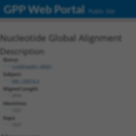
GPP Web Portal
Public Site
Nucleotide Global Alignment
Description
Query:
ccsbBroadEn_08581
Subject:
NM_138374.3
Aligned Length:
2916
Identities:
1221
Gaps:
1527