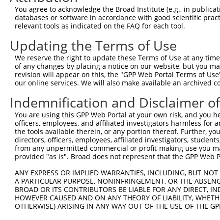
You agree to acknowledge the Broad Institute (e.g., in publicati
databases or software in accordance with good scientific pra
relevant tools as indicated on the FAQ for each tool.
Updating the Terms of Use
We reserve the right to update these Terms of Use at any time.
of any changes by placing a notice on our website, but you ma
revision will appear on this, the "GPP Web Portal Terms of Use
our online services. We will also make available an archived 
Indemnification and Disclaimer o
You are using this GPP Web Portal at your own risk, and you he
officers, employees, and affiliated investigators harmless for
the tools available therein, or any portion thereof. Further, yo
directors, officers, employees, affiliated investigators, students,
from any unpermitted commercial or profit-making use you mak
provided "as is". Broad does not represent that the GPP Web Por
ANY EXPRESS OR IMPLIED WARRANTIES, INCLUDING, BUT NOT 
A PARTICULAR PURPOSE, NONINFRINGEMENT, OR THE ABSENCE
BROAD OR ITS CONTRIBUTORS BE LIABLE FOR ANY DIRECT, IN
HOWEVER CAUSED AND ON ANY THEORY OF LIABILITY, WHETHER
OTHERWISE) ARISING IN ANY WAY OUT OF THE USE OF THE GP