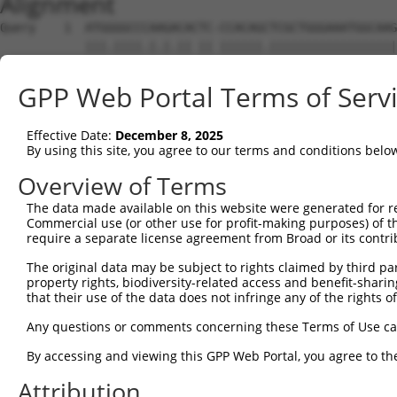
Alignment
Query    1  ATGGGGCCCAAGACACTC-CCACAGCTCGCTGGGAAATGGCAAGTGCTGTGCATGTTGTCCTTGTGCTGCTGGG  73
            |||.||||.|.|.|| || ||||||.|||||||||||||||||||||||||.||||||||||||||||||||.|
Sbjct    1  ATGAGGCCTATGGCA-TCACCACAGGTCGCTGGGAAATGGCAAGTGCTGTGTATGTTGTCCTTGTGCTGCTGTG  73

Query   74  GCTGGGTGTCTGGGCAGCTTCGTTACTCAGTGGTGGAGGAGTCTGAGCCGGGGACGCTGGTGGGGAATGTTGCT  147
            ||||||||||||||||||||||.||.|||||||||||||||||||||||||||||..||||||||||.||||||
Sbjct   74  GCTGGGTGTCTGGGCAGCTTCGGTATTCAGTGGTGGAGGAGTCTGAGCCGGGGACTTTGGTGGGGAACGTTGCT  147

Query  148  CAGGATCTGGGCTTAAAGATGACAGATCTGTTGAGCCGGCGGCTGCAACTGGGCTCTGAGGAGAATGGGCGCTA  221
            ||.|||||||||||||||..|||||||||.||||||||..|||||..|.|||||||||||||||||||||||||
Sbjct  148  CAAGATCTGGGCTTAAAGGGGACAGATCTATTGAGCCGCAGGCTGAGATTGGGCTCTGAGGAGAATGGGCGCTA  221

Query  222  TTTTTCCCTGAGCTTGATGAGTGGTGCCCTGGCAGTGAATCAAAAGATTGACCGAGAAAGCCTATGTGGAGCCA  295
            ||||||||||||.|||.||||.||.||..|||||||||.|||.||.|||||||||||.|||||.||.|||||||
Sbjct  222  TTTTTCCCTGAGTTTGGTGAGCGGAGCTTTGGCAGTGAGTCAGAAAATTGACCGAGAGAGCCTGTGCGGAGCCA  295

Query  296  GCACCAGCTGCCTGCTGCCAGTGCAGGTGGTGACTGAACACCCCCTGGAGCTAATCCGTGTAGAGGTAGAGATC  369
            ||||.||||||||||||||.||.||||||||.|||||||||||.||||||||.|.|||.|||||||||||||||
Sbjct  296  GCACTAGCTGCCTGCTGCCTGTACAGGTGGTAACTGAACACCCACTGGAGCTCACCCGGGTAGAGGTAGAGATC  369

Query  370  CTGGATCTCAATGACAACTCTCCTAGCTTTGCCACCCCTGAGCGAGAGATGCGCATCTCAGAATCAGCAGCATC  443
            |||||.|||||||||||||||||.|||||||||||.|||||.|||||||||||||||||.||||||||.|||.|
Sbjct  370  CTGGACCTCAATGACAACTCTCCCAGCTTTGCCACTCCTGATCGAGAGATGCGCATCTCGGAATCAGCTGCACC  443

Query  444  TGGGGCACGATTCCCACTGGACAGTGCCCAGGATCCGGATGTGGGCACCAATACTGTGAGCTTTTACACTCTAA  517
            |||.||..|.|||||||||||.||||||||.||.||.|||||||||||||||||||||||||||||.|||||.|
Sbjct  444  TGGAGCCAGGTTCCCACTGGATAGTGCCCAAGACCCAGATGTGGGCACCAATACTGTGAGCTTTTATACTCTCA  517

Query  518  GCCCCAACAGCCACTTCTCTCTGAATGTGAAGACCCTAAAAGATGGGAAGCCATTCCCAGAGCTGGTGCTAGAG  591
            |||||||||||||||||||||||.||||||||||||||||||||||.||||..|||||||||||.|||||||||
Sbjct  518  GCCCCAACAGCCACTTCTCTCTGCATGTGAAGACCCTAAAAGATGGAAAGCTCTTCCCAGAGCTAGTGCTAGAG  591

Query  592  CAGCAGCTGGATCGTGAAGCCCAGGCAAGACATCAGCTGGTGCTTACTGCTGTGGATGGGGGGACCCCAGCCCG  665
            ||.|||||.||.|||||..|||||||||||||||||||.||.||.|||||.|||||||||||.|||||||||||
Sbjct  592  CAACAGCTAGACCGTGAGACCCAGGCAAGACATCAGCTAGTACTCACTGCCGTGGATGGGGGAACCCCAGCCCG  665

Query  666  CTCAGGGACCACCCTTATCTCTGTCATCGTGCTGGACATCAATGATAATGCTCCAACCTTCCAATCCTCAGTTC  739
            |||||||||||.|||||||||.|||||.|||||||||.|||||||||||||.|||||||||||.|||||.||||
Sbjct  666  CTCAGGGACCAGCCTTATCTCGGTCATTGTGCTGGACGTCAATGATAATGCCCCAACCTTCCAGTCCTCGGTTC  739

Query  740  TACGTGTGGGAATCCCAGAGAATGCACCCATTGGTACTCTGCTGCTCCGCCTCAATGCCACTGATCCAGACGAG  813
            |||||||||||.||||||||||..|||||...|||||.|||||||||||.||||||||||||||||||||||||
Sbjct  740  TACGTGTGGGACTCCCAGAGAACACACCCCCGGGTACACTGCTGCTCCGTCTCAATGCCACTGATCCAGACGAG  813

Query  814  GGCACCAACGGCCAACTAGACTATTCTTTTGGAGACCACACATCTGAGGCAGTGCGGAACCTCTTTGGCCTAGA  887
            ||||||||.||||||||||||||.||||||||||||||.||||||||..|||||..|||.|||||||||||.||
Sbjct  814  GGCACCAATGGCCAACTAGACTACTCTTTTGGAGACCATACATCTGAAACAGTGAAGAATCTCTTTGGCCTGGA  887

Query  888  CCCTAGCAGTGGGGCAATCCATGTGTTGGGTCCCATAGACTTTGAGGAGTCACGTTTCTATGAAATTCATGCAA  961
            .|||||||||||.||||||||||||||||||||..||||.||||||||.|||..||||||||||||||||||||
Sbjct  888  TCCTAGCAGTGGAGCAATCCATGTGTTGGGTCCAGTAGATTTTGAGGAATCAAATTTCTATGAAATTCATGCAA  961

Query  962  GAGCCCGTGACCAGGGACAGCCTGCCATGGAGGGCCACTGTGTGATTCAAGTGGATGTGGGGGATGTCAATGAC  1035
            ||||.||.||||||||||||||.||||||||||||||||||||.||||||||.|||||.|||||||..||.|||
Sbjct  962  GAGCTCGAGACCAGGGACAGCCAGCCATGGAGGGCCACTGTGTAATTCAAGTAGATGTAGGGGATGCTAACGAC  1035

Query 1036  AATGCCCCAGAGGTGCTATTGGCCTCTTTGGCCAACCCTGTCCTAGAGAGCACACCAGTGGGCACAGTAGTGGG  1109
            ||..||||.||.|||||..||||.|||||||.|||||||||.||||||||||||||.||.|||||.||.|||||
Sbjct 1036  AACCCCCCTGAAGTGCTGCTGGCATCTTTGGTCAACCCTGTGCTAGAGAGCACACCCGTAGGCACGGTTGTGGG  1109

Query 1110  GTTGTTTAATGTGCGAGACCGGGACTCAGGTAGAAATGGTGAAGTGAGCCTTGATATCTCTCCGGACCTGCCAT  1183
            |||||||||||||||.|||||.||||||||||||||||||||.||||||||..|.|..|||||..|||||||||
Sbjct 1110  GTTGTTTAATGTGCGGGACCGAGACTCAGGTAGAAATGGTGAGGTGAGCCTGAAGACATCTCCAAACCTGCCAT  1183

Query 1184  TTCAGATTAAGCCTTCTGAGAACCACTACTCGCTGCTAACCAGCCAGCCTTTGGACCGGGAGGCCACATCCCAC  1257
            |||||||.|||||||||||||||||||||||.|||||.||||||||||||.|||||||.||||||||||||||.
Sbjct 1184  TTCAGATCAAGCCTTCTGAGAACCACTACTCACTGCTCACCAGCCAGCCTCTGGACCGAGAGGCCACATCCCAT  1257

Query 1258  TATATCATCGAGCTGCTGGCCAGCGATGCTGGTTCACCTTCCCTACACAAACATCTCACCATCAGGCTCAACAT  1331
            ||||.||||||||||||||||||.||||||||.|||||..|||||||.|..|||||||||.|||||||.|||||
Sbjct 1258  TATACCATCGAGCTGCTGGCCAGTGATGCTGGATCACCCCCCCTACATACCCATCTCACCCTCAGGCTGAACAT  1331

Query 1332  TTCAGATGTCAATGACAATGCACCCCGCTTCAACCAGCAGCTTTACACTGCTTACATCCTAGAAAACCGGCCTC  1405
            ||||||.||.|||||.||.|||||||..||||.|||.|||||.|||||||||||.||||.|||||||||.||.|
Sbjct 1332  TTCAGACGTTAATGATAACGCACCCCATTTCACCCAACAGCTCTACACTGCTTATATCCCAGAAAACCGCCCAC  1405

Query 1406  CGGGCTCCCTTCTTTGCACTGTGGCTGCCTCAGATCCAGACACTGGGGATAATGCCCGCCTCACCTACTCCATT  1479
            |.|||||.||.||.||.||||||||||||||.|||||||||...|||||||||||||||||||||||.||.|||
Sbjct 1406  CAGGCTCTCTCCTCTGTACTGTGGCTGCCTCTGATCCAGACGAGGGGGATAATGCCCGCCTCACCTATTCTATT  1479

Query 1480  GTAGGAAATCAGGTTCAGGGAGCCCCAGCCTCCTCCTTTGTGTATGTCAACCCAGAGGATGGACGGATCTTTGC  1553
            ||.||.|.|||..|.||||||||||||||||||||||||||||||||||||||.|||||||||||.||||||||
Sbjct 1480  GTGGGGAGTCAAATCCAGGGAGCCCCAGCCTCCTCCTTTGTGTATGTCAACCCCGAGGATGGACGAATCTTTGC  1553

Query 1554  CCAGCGTACCTTTGACTATGAATTGCTGCAGATGCTGCAGATTGTGGTGGGGGTTCGAGACTCCGGCTCTCCCC  1627
            ||||||.||||||||||||||.||.||||||||||||||.||.|||||||||||.||.||.|||||||||||||
Sbjct 1554  CCAGCGGACCTTTGACTATGAGTTACTGCAGATGCTGCAAATCGTGGTGGGGGTCCGTGATTCCGGCTCTCCCC  1627

Query 1628  CATTGCATGCCAACACATCTCTGCATGTGTTTGTCCTAGACGAGAATGATAATGCCCCAGCTGTGCTGCACCCA  1701
            .|.|||||||.|||||||||||.||||||||||||||.||..||||||||||||||||||||||||||||||||
Sbjct 1628  GACTGCATGCTAACACATCTCTCCATGTGT
GPP Web Portal Terms of Serv
Effective Date:
December 8, 2025
By using this site, you agree to our terms and conditions belo
Overview of Terms
The data made available on this website were generated for r
Commercial use (or other use for profit-making purposes) of t
require a separate license agreement from Broad or its contri
The original data may be subject to rights claimed by third part
property rights, biodiversity-related access and benefit-sharing 
that their use of the data does not infringe any of the rights of
Any questions or comments concerning these Terms of Use c
By accessing and viewing this GPP Web Portal, you agree to th
Attribution