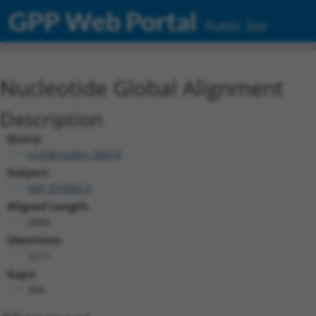
GPP Web Portal
Public Site
Nucleotide Global Alignment
Description
Query:
ccsbBroadEn_08618
Subject:
NM_033583.3
Aligned Length:
2885
Identities:
2271
Gaps:
304