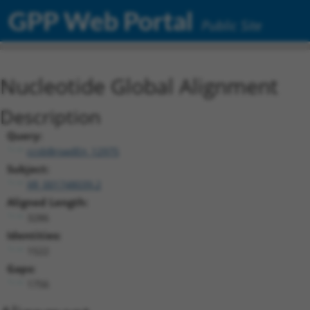
GPP Web Portal
Public Site
Nucleotide Global Alignment
Description
Query:
ccsbBroadEn_12975
Subject:
XR_001748039.2
Aligned Length:
3286
Identities:
1522
Gaps:
1756