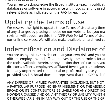
You agree to acknowledge the Broad Institute (e.g., in publicati
databases or software in accordance with good scientific pra
relevant tools as indicated on the FAQ for each tool.
Updating the Terms of Use
We reserve the right to update these Terms of Use at any time.
of any changes by placing a notice on our website, but you ma
revision will appear on this, the "GPP Web Portal Terms of Use
our online services. We will also make available an archived 
Indemnification and Disclaimer o
You are using this GPP Web Portal at your own risk, and you he
officers, employees, and affiliated investigators harmless for
the tools available therein, or any portion thereof. Further, yo
directors, officers, employees, affiliated investigators, students,
from any unpermitted commercial or profit-making use you mak
provided "as is". Broad does not represent that the GPP Web Por
ANY EXPRESS OR IMPLIED WARRANTIES, INCLUDING, BUT NOT 
A PARTICULAR PURPOSE, NONINFRINGEMENT, OR THE ABSENCE
BROAD OR ITS CONTRIBUTORS BE LIABLE FOR ANY DIRECT, IN
HOWEVER CAUSED AND ON ANY THEORY OF LIABILITY, WHETHER
OTHERWISE) ARISING IN ANY WAY OUT OF THE USE OF THE GP