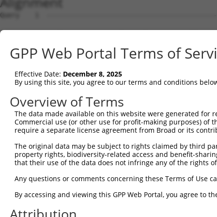
Alignment
Query    1  --------------------------------------------------------------------------  0
                                                                                      
Sbjct    1  AGCTGAGAGGGCCCGCGGGTAGGCATGGCGGCGCACCTTAAGAAGCGGGTTTATGAGGAATTCACGAAAGTGGT  74

Query    1  --------------------------------------------------------------------------  0
                                                                                      
Sbjct   75  TCAGCCACAGGAGGAAATTGCTACTAAGAAACTCCGACTAACAAAACCAAGTAAATCTGCAGCACTCCACATAG  148

Query    1  --------------------------------------------------------------------------  0
                                                                                      
Sbjct  149  ATCTGTGTAAAGCTACCTCCCCAGCAGATGCTTTGCAATACTTGCTCCAGTTTGCCAGGAAGCCTGTCGAGGCG  222

Query    1  --------------------------------------------------------------------------  0
                                                                                      
Sbjct  223  GAAAGCGTAGAGGGAGTAGTCAGGATTCTCTTGGAACATTATTACAAGGAGAATGATCCATCTGTGAGACTGAA  296

Query    1  -----------------------------------------------------------------ATGCCATCA  9
                                                                             |||||||||
Sbjct  297  AATTGCATCATTGTTGGGTTTATTATCAAAGACAGCAGGATTTTCACCAGACTGCATTATGGATGATGCCATCA  370

Query   10  ACATCCTGCAGAATGAAA--------------------------------------------------------  27
            ||||||||||||||||||                                                        
Sbjct  371  ACATCCTGCAGAATGAAAAGTCTCATCAAGTCCTAGCTCAACTGCTGGATACTTTGCTTGCAATTGGCACTAAG  444

Query   28  ---------------------------------------------------CATCTGACAGATACGTCTCATGG  50
                                                               |||||||||||||||||||||||
Sbjct  445  CTACCAGAGAATCAAGCTATCCAAATGCGATTAGTTGATGTGGCCTGCAAGCATCTGACAGATACGTCTCATGG  518

Query   51  TGTAAGAAATAAGTGCCTGCAGTTACTTGGCAATCTTGGCTCTTTGGAGAAAAGTGTCACAAAAGATGCAGAAG  124
            ||||||||||||||||||||||||||||||||||||||||||||||||||||||||||||||||||||||||||
Sbjct  519  TGTAAGAAATAAGTGCCTGCAGTTACTTGGCAATCTTGGCTCTTTGGAGAAAAGTGTCACAAAAGATGCAGAAG  592

Query  125  GCCTAGCTGCCAGAGATGTCCAGAAGATTATAGGGGATTACTTCAGTGACCAAGACCCACGTGTCAGAACAGCA  198
            ||||||||||||||||||||||||||||||||||||||||||||||||||||||||||||||||||||||||||
Sbjct  593  GCCTAGCTGCCAGAGATGTCCAGAAGATTATAGGGGATTACTTCAGTGACCAAGACCCACGTGTCAGAACAGCA  666

Query  199  GCTATAAAAGCCATGTTGCAGCTCCATGAAAGAGGACTGAAATTACACCAAACAATTTATAATCAGGCCTGTAA  272
            ||||||||||||||||||||||||||||||||||||||||||||||||||||||||||||||||||||||||||
Sbjct  667  GCTATAAAAGCCATGTTGCAGCTCCATGAAAGAGGACTGAAATTACACCAAACAATTTATAATCAGGCCTGTAA  740

Query  273  ATTACTCTCTGATGACTATGAACAAGTGCGCAGTGCTGCAGTCCAGCTTATCTGGGTCGTCAGTCAGCTCTATC  346
            ||||||||||||||||||||||||||||||||||||||||||||||||||||||||||||||||||||||||||
Sbjct  741  ATTACTCTCTGATGACTATGAACAAGTGCGCAGTGCTGCAGTCCAGCTTATCTGGGTCGTCAGTCAGCTCTATC  814

Query  347  CTGAAAGCATTGTCCCAATTCCTTCTTCTAATGAAGAAATACGCTTAGTTGATGATGCGTTTGGCAAAATTTGT  420
            ||||||||||||||||||||||||||||||||||||||||||||||||||||||||||||||||||||||||||
Sbjct  815  CTGAAAGCATTGTCCCAATTCCTTCTTCTAATGAAGAAATACGCTTAGTTGATGATGCGTTTGGCAAAATTTGT  888

Query  421  CACATGGTCAGTGATGGCTCTTGGGTGGTTCGTGTTCAGGCAGCAAAACTGTTGGGCTCTATGGAGCAAGTCAG  494
            ||||||||||||||||||||||||||||||||||||||||||||||||||||||||||||||||||||||||||
Sbjct  889  CACATGGTCAGTGATGGCTCTTGGGTGGTTCGTGTTCAGGCAGCAAAACTGTTGGGCTCTATGGAGCAAGTCAG  962

Query  495  TTCTCATTTCTTGGAGCAGACCCTTGACAAGAAGCTGATGTCAGATCTGAGGAGGAAACGTACTGCACATGAGC  568
            ||||||||||||||||||||||||||||||||||||||||||||||||||||||||||||||||||||||||||
Sbjct  963  TTCTCATTTCTTGGAGCAGACCCTTGACAAGAAGCTGATGTCAGATCTGAGGAGGAAACGTACTGCACATGAGC  1036

Query  569  GTGCCAAGGAACTTTACAGTTCGGGGGAGTTTTCCAGTGGCAGAAAGTGGGGAGATGATGCTCCCAAGGAAGAA  642
            ||||||||||||||||||||||||||||||||||||||||||||||||||||||||||||||||||||||||||
Sbjct 1037  GTGCCAAGGAACTTTACAGTTCGGGGGAGTTTTCCAGTGGCAGAAAGTGGGGAGATGATGCTCCCAAGGAAGAA  1110

Query  643  GTAGATACCGGGGCTGTGAACTTGATTGAGTCAGGAGCTTGTGGAGCTTTTGTTCATGGGTTGGAAGATGAGAT  716
            ||||||||||||||||||||||||||||||||||||||||||||||||||||||||||||||||||||||||||
Sbjct 1111  GTAGATACCGGGGCTGTGAACTTGATTGAGTCAGGAGCTTGTGGAGCTTTTGTTCATGGGTTGGAAGATGAGAT  1184

Query  717  GTATGAGGTTCGTATTGCTGCTGTGGAGGCCCTCTGCATGTTGGCCCAGTCTTCACCCTCTTTTGCTGAGAAGT  790
            ||||||||||||||||||||||||||||||||||||||||||||||||||||||||||||||||||||||||||
Sbjct 1185  GTATGAGGTTCGTATTGCTGCTGTGGAGGCCCTCTGCATGTTGGCCCAGTCTTCACCCTCTTTTGCTGAGAAGT  1258

Query  791  GCCTTGATTTCCTAGTTGACATGTTCAACGATGAAATTGAGGAAGTACGTCTGCAGTCTATACATACCATGAGA  864
            ||||||||||||||||||||||||||||||||||||||||||||||||||||||||||||||||||||||||||
Sbjct 1259  GCCTTGATTTCCTAGTTGACATGTTCAACGATGAAATTGAGGAAGTACGTCTGCAGTCTATACATACCATGAGA  1332

Query  865  AAAATCTCTAACAACATCACCCTCCGAGAAGATCAGCTTGACACTGTCCTGGCTGTGCTAGAGGATTCATCCAG  938
            ||||||||||||||||||||||||||||||||||||||||||||||||||||||||||||||||||||||||||
Sbjct 1333  AAAATCTCTAACAACATCACCCTCCGAGAAGATCAGCTTGACACTGTCCTGGCTGTGCTAGAGGATTCATCCAG  1406

Query  939  AGATATTCGAGAGGCTCTTCATGAACTCTTATGCTGTACTAATGTTTCAACCAAAGAAGGGATTCATCTTGCAT  1012
            ||||||||||||||||||||||||||||||||||||||||||||||||||||||||||||||||||||||||||
Sbjct 1407  AGATATTCGAGAGGCTCTTCATGAACTCTTATGCTGTACTAATGTTTCAACCAAAGAAGGGATTCATCTTGCAT  1480

Query 1013  TGGTGGAGCTGCTGAAAAATTTAACCAAGTACCCTACTGATAGGGACTCCATATGGAAGTGCTTGAAGTTTCTG  1086
            ||||||||||||||||||||||||||||||||||||||||||||||||||||||||||||||||||||||||||
Sbjct 1481  TGGTGGAGCTGCTGAAAAATTTAACCAAGTACCCTACTGATAGGGACTCCATATGGAAGTGCTTGAAGTTTCTG  1554

Query 1087  GGAAGTCGGCATCCAACCCTGGTGCTTCCCTTGGTGCCAGAGCTTCTGAGCACCCACCCATTTTTTGACACAGC  1160
            ||||||||||||||||||||||||||||||||||||||||||||||||||||||||||||||||||||||||||
Sbjct 1555  GGAAGTCGGCATCCAACCCTGGTGCTTCCCTTGGTGCCAGAGCTTCTGAGCACCCACCCATTTTTTGACACAGC  1628

Query 1161  TGAACCAGACATGGATGATCCAGCTTATATTGCAGTTTTGGTACTTATTTTCAATGCTGCTAAAACCTGTCCAA  1234
            ||||||||||||||||||||||||||||||||||||||||||||||||||||||||||||||||||||||||||
Sbjct 1629  TGAACCAGACATGGATGATCCAGCTTATATTGCAGTTTTGGTACTTATTTTCAATGCTGCTAAAACCTGTCCAA  1702

Query 1235  CAATGCCAGCATTGTTCTCAGAT
GPP Web Portal Terms of Serv
Effective Date:
December 8, 2025
By using this site, you agree to our terms and conditions belo
Overview of Terms
The data made available on this website were generated for r
Commercial use (or other use for profit-making purposes) of t
require a separate license agreement from Broad or its contri
The original data may be subject to rights claimed by third part
property rights, biodiversity-related access and benefit-sharing 
that their use of the data does not infringe any of the rights of
Any questions or comments concerning these Terms of Use c
By accessing and viewing this GPP Web Portal, you agree to th
Attribution