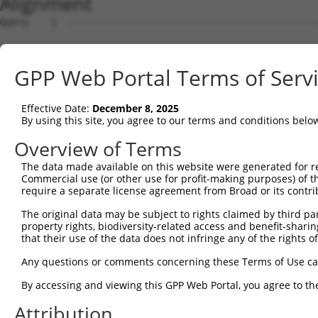
Alignment
Query    1  --------------------------------------------------------------------------  0
                                                                                      
Sbjct    1  AGCTGAGAGGGCCCGCGGGTAGGCATGGCGGCGCACCTTAAGAAGCGGGTTTATGAGGAATTCACGAAAGTGGT  74

Query    1  --------------------------------------------------------------------------  0
                                                                                      
Sbjct   75  TCAGCCACAGGAGGAAATTGCTACTAAGAAACTCCGACTAACAAAACCAAGTAAATCTGCAGCACTCCACATAG  148

Query    1  --------------------------------------------------------------------------  0
                                                                                      
Sbjct  149  ATCTGTGTAAAGCTACCTCCCCAGCAGATGCTTTGCAATACTTGCTCCAGTTTGCCAGGAAGCCTGTCGAGGCG  222

Query    1  --------------------------------------------------------------------------  0
                                                                                      
Sbjct  223  GAAAGCGTAGAGGGAGTAGTCAGGATTCTCTTGGAACATTATTACAAGGAGAATGATCCATCTGTGAGACTGAA  296

Query    1  -----------------------------------------------------------------ATGCCATCA  9
                                                                             |||||||||
Sbjct  297  AATTGCATCATTGTTGGGTTTATTATCAAAGACAGCAGGATTTTCACCAGACTGCATTATGGATGATGCCATCA  370

Query   10  ACATCCTGCAGAATGAAA--------------------------------------------------------  27
            ||||||||||||||||||                                                        
Sbjct  371  ACATCCTGCAGAATGAAAAGTCTCATCAAGTCCTAGCTCAACTGCTGGATACTTTGCTTGCAATTGGCACTAAG  444

Query   28  ---------------------------------------------------CATCTGACAGATACGTCTCATGG  50
                                                               |||||||||||||||||||||||
Sbjct  445  CTACCAGAGAATCAAGCTATCCAAATGCGATTAGTTGATGTGGCCTGCAAGCATCTGACAGATACGTCTCATGG  518

Query   51  TGTAAGAAATAAGTGCCTGCAGTTACTTGGCAATCTTGGCTCTTTGGAGAAAAGTGTCACAAAAGATGCAGAAG  124
            ||||||||||||||||||||||||||||||||||||||||||||||||||||||||||||||||||||||||||
Sbjct  519  TGTAAGAAATAAGTGCCTGCAGTTACTTGGCAATCTTGGCTCTTTGGAGAAAAGTGTCACAAAAGATGCAGAAG  592

Query  125  GCCTAGCTGCCAGAGATGTCCAGAAGATTATAGGGGATTACTTCAGTGACCAAGACCCACGTGTCAGAACAGCA  198
            ||||||||||||||||||||||||||||||||||||||||||||||||||||||||||||||||||||||||||
Sbjct  593  GCCTAGCTGCCAGAGATGTCCAGAAGATTATAGGGGATTACTTCAGTGACCAAGACCCACGTGTCAGAACAGCA  666

Query  199  GCTATAAAAGCCATGTTGCAGCTCCATGAAAGAGGACTGAAATTACACCAAACAATTTATAATCAGGCCTGTAA  272
            ||||||||||||||||||||||||||||||||||||||||||||||||||||||||||||||||||||||||||
Sbjct  667  GCTATAAAAGCCATGTTGCAGCTCCATGAAAGAGGACTGAAATTACACCAAACAATTTATAATCAGGCCTGTAA  740

Query  273  ATTACTCTCTGATGACTATGAACAAGTGCGCAGTGCTGCAGTCCAGCTTATCTGGGTCGTCAGTCAGCTCTATC  346
            ||||||||||||||||||||||||||||||||||||||||||||||||||||||||||||||||||||||||||
Sbjct  741  ATTACTCTCTGATGACTATGAACAAGTGCGCAGTGCTGCAGTCCAGCTTATCTGGGTCGTCAGTCAGCTCTATC  814

Query  347  CTGAAAGCATTGTCCCAATTCCTTCTTCTAATGAAGAAATACGCTTAGTTGATGATGCGTTTGGCAAAATTTGT  420
            ||||||||||||||||||||||||||||||||||||||||||||||||||||||||||||||||||||||||||
Sbjct  815  CTGAAAGCATTGTCCCAATTCCTTCTTCTAATGAAGAAATACGCTTAGTTGATGATGCGTTTGGCAAAATTTGT  888

Query  421  CACATGGTCAGTGATGGCTCTTGGGTGGTTCGTGTTCAGGCAGCAAAACTGTTGGGCTCTATGGAGCAAGTCAG  494
            ||||||||||||||||||||||||||||||||||||||||||||||||||||||||||||||||||||||||||
Sbjct  889  CACATGGTCAGTGATGGCTCTTGGGTGGTTCGTGTTCAGGCAGCAAAACTGTTGGGCTCTATGGAGCAAGTCAG  962

Query  495  TTCTCATTTCTTGGAGCAGACCCTTGACAAGAAGCTGATGTCAGATCTGAGGAGGAAACGTACTGCACATGAGC  568
            ||||||||||||||||||||||||||||||||||||||||||||||||||||||||||||||||||||||||||
Sbjct  963  TTCTCATTTCTTGGAGCAGACCCTTGACAAGAAGCTGATGTCAGATCTGAGGAGGAAACGTACTGCACATGAGC  1036

Query  569  GTGCCAAGGAACTTTACAGTTCGGGGGAGTTTTCCAGTGGCAGAAAGTGGGGAGATGATGCTCCCAAGGAAGAA  642
            ||||||||||||||||||||||||||||||||||||||||||||||||||||||||||||||||||||||||||
Sbjct 1037  GTGCCAAGGAACTTTACAGTTCGGGGGAGTTTTCCAGTGGCAGAAAGTGGGGAGATGATGCTCCCAAGGAAGAA  1110

Query  643  GTAGATACCGGGGCTGTGAACTTGATTGAGTCAGGAGCTTGTGGAGCTTTTGTTCATGGGTTGGAAGATGAGAT  716
            ||||||||||||||||||||||||||||||||||||||||||||||||||||||||||||||||||||||||||
Sbjct 1111  GTAGATACCGGGGCTGTGAACTTGATTGAGTCAGGAGCTTGTGGAGCTTTTGTTCATGGGTTGGAAGATGAGAT  1184

Query  717  GTATGAGGTTCGTATTGCTGCTGTGGAGGCCCTCTGCATGTTGGCCCAGTCTTCACCCTCTTTTGCTGAGAAGT  790
            ||||||||||||||||||||||||||||||||||||||||||||||||||||||||||||||||||||||||||
Sbjct 1185  GTATGAGGTTCGTATTGCTGCTGTGGAGGCCCTCTGCATGTTGGCCCAGTCTTCACCCTCTTTTGCTGAGAAGT  1258

Query  791  GCCTTGATTTCCTAGTTGACATGTTCAACGATGAAATTGAGGAAGTACGTCTGCAGTCTATACATACCATGAGA  864
            ||||||||||||||||||||||||||||||||||||||||||||||||||||||||||||||||||||||||||
Sbjct 1259  GCCTTGATTTCCTAGTTGACATGTTCAACGATGAAATTGAGGAAGTACGTCTGCAGTCTATACATACCATGAGA  1332

Query  865  AAAATCTCTAACAACATCACCCTCCGAGAAGATCAGCTTGACACTGTCCTGGCTGTGCTAGAGGATTCATCCAG  938
            ||||||||||||||||||||||||||||||||||||||||||||||||||||||||||||||||||||||||||
Sbjct 1333  AAAATCTCTAACAACATCACCCTCCGAGAAGATCAGCTTGACACTGTCCTGGCTGTGCTAGAGGATTCATCCAG  1406

Query  939  AGATATTCGAGAGGCTCTTCATGAACTCTTATGCTGTACTAATGTTTCAACCAAAGAAGGGATTCATCTTGCAT  1012
            ||||||||||||||||||||||||||||||||||||||||||||||||||||||||||||||||||||||||||
Sbjct 1407  AGATATTCGAGAGGCTCTTCATGAACTCTTATGCTGTACTAATGTTTCAACCAAAGAAGGGATTCATCTTGCAT  1480

Query 1013  TGGTGGAGCTGCTGAAAAATTTAACCAAGTACCCTACTGATAGGGACTCCATATGGAAGTGCTTGAAGTTTCTG  1086
            ||||||||||||||||||||||||||||||||||||||||||||||||||||||||||||||||||||||||||
Sbjct 1481  TGGTGGAGCTGCTGAAAAATTTAACCAAGTACCCTACTGATAGGGACTCCATATGGAAGTGCTTGAAGTTTCTG  1554

Query 1087  GGAAGTCGGCATCCAACCCTGGTGCTTCCCTTGGTGCCAGAGCTTCTGAGCACCCACCCATTTTTTGACACAGC  1160
            ||||||||||||||||||||||||||||||||||||||||||||||||||||||||||||||||||||||||||
Sbjct 1555  GGAAGTCGGCATCCAACCCTGGTGCTTCCCTTGGTGCCAGAGCTTCTGAGCACCCACCCATTTTTTGACACAGC  1628

Query 1161  TGAACCAGACATGGATGATCCAGCTTATATTGCAGTTTTGGTACTTATTTTCAATGCTGCTAAAACCTGTCCAA  1234
            ||||||||||||||||||||||||||||||||||||||||||||||||||||||||||||||||||||||||||
Sbjct 1629  TGAACCAGACATGGATGATCCAGCTTATATTGCAGTTTTGGTACTTATTTTCAATGCTGCTAAAACCTGTCCAA  1702

Query 1235  CAATGCCAGCATTGTTCTCAGAT
GPP Web Portal Terms of Serv
Effective Date:
December 8, 2025
By using this site, you agree to our terms and conditions belo
Overview of Terms
The data made available on this website were generated for r
Commercial use (or other use for profit-making purposes) of t
require a separate license agreement from Broad or its contri
The original data may be subject to rights claimed by third part
property rights, biodiversity-related access and benefit-sharing 
that their use of the data does not infringe any of the rights of
Any questions or comments concerning these Terms of Use c
By accessing and viewing this GPP Web Portal, you agree to th
Attribution