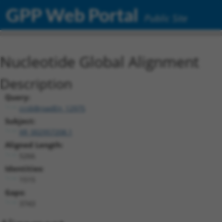
GPP Web Portal
Public Site
Nucleotide Global Alignment
Description
Query:
ccsbBroadEn_12975
Subject:
XR_002957208.1
Aligned Length:
5266
Identities:
1515
Gaps:
3743