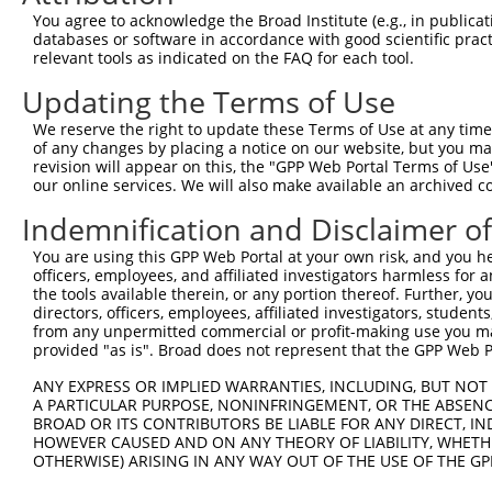
You agree to acknowledge the Broad Institute (e.g., in publicati
databases or software in accordance with good scientific pra
relevant tools as indicated on the FAQ for each tool.
Updating the Terms of Use
We reserve the right to update these Terms of Use at any time.
of any changes by placing a notice on our website, but you ma
revision will appear on this, the "GPP Web Portal Terms of Use
our online services. We will also make available an archived 
Indemnification and Disclaimer o
You are using this GPP Web Portal at your own risk, and you he
officers, employees, and affiliated investigators harmless for
the tools available therein, or any portion thereof. Further, yo
directors, officers, employees, affiliated investigators, students,
from any unpermitted commercial or profit-making use you mak
provided "as is". Broad does not represent that the GPP Web Por
ANY EXPRESS OR IMPLIED WARRANTIES, INCLUDING, BUT NOT 
A PARTICULAR PURPOSE, NONINFRINGEMENT, OR THE ABSENCE
BROAD OR ITS CONTRIBUTORS BE LIABLE FOR ANY DIRECT, IN
HOWEVER CAUSED AND ON ANY THEORY OF LIABILITY, WHETHER
OTHERWISE) ARISING IN ANY WAY OUT OF THE USE OF THE GP