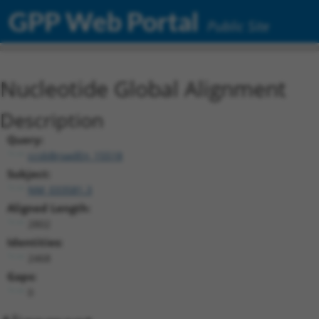
GPP Web Portal
Public Site
Nucleotide Global Alignment
Description
Query:
ccsbBroadEn_15518
Subject:
NM_033581.3
Aligned Length:
2802
Identities:
2468
Gaps:
0