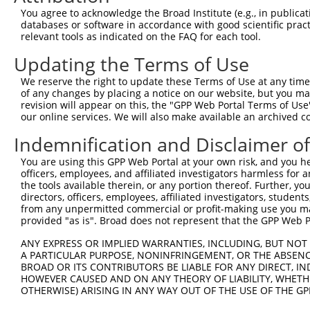
You agree to acknowledge the Broad Institute (e.g., in publicati
databases or software in accordance with good scientific pra
relevant tools as indicated on the FAQ for each tool.
Updating the Terms of Use
We reserve the right to update these Terms of Use at any time.
of any changes by placing a notice on our website, but you ma
revision will appear on this, the "GPP Web Portal Terms of Use
our online services. We will also make available an archived 
Indemnification and Disclaimer o
You are using this GPP Web Portal at your own risk, and you he
officers, employees, and affiliated investigators harmless for
the tools available therein, or any portion thereof. Further, yo
directors, officers, employees, affiliated investigators, students,
from any unpermitted commercial or profit-making use you mak
provided "as is". Broad does not represent that the GPP Web Por
ANY EXPRESS OR IMPLIED WARRANTIES, INCLUDING, BUT NOT 
A PARTICULAR PURPOSE, NONINFRINGEMENT, OR THE ABSENCE
BROAD OR ITS CONTRIBUTORS BE LIABLE FOR ANY DIRECT, IN
HOWEVER CAUSED AND ON ANY THEORY OF LIABILITY, WHETHER
OTHERWISE) ARISING IN ANY WAY OUT OF THE USE OF THE GP