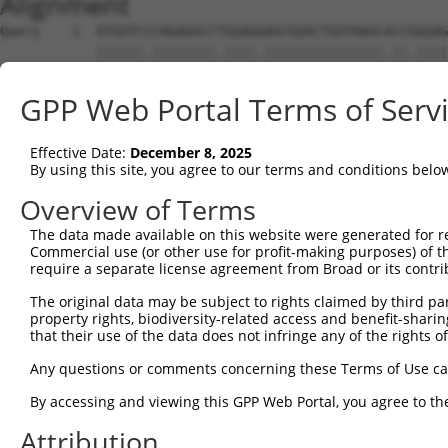
Alignment
Query    1  ATGGTCCCAGAGGCCTGGAGGAGCGGACTGGTAAGCACCGGGAGGGTAGTGGGAGTTTTGCTTCTGCTTGGTGC  74
            ||||||.||||||||.||||.|||||||||||||||.||.||||....||||||||||||||||||||.|.|||
Sbjct    1  ATGGTCGCAGAGGCCCGGAGCAGCGGACTGGTAAGCCCCTGGAGAACGGTGGGAGTTTTGCTTCTGCTAGCTGC  74

Query   75  CTTGAACAAGGCTTCCACGGTCATTCACTATGAGATCCCGGAGGAAAGAGAGAAGGGTTTCGCTGTGGGCAACG  148
            |||.|.|.||||||||||..||||||||||||||||||.||||||.|||||||.|||.|||.|.|||||.||||
Sbjct   75  CTTAACCGAGGCTTCCACCATCATTCACTATGAGATCCTGGAGGAGAGAGAGAGGGGGTTCCCCGTGGGTAACG  148

Query  149  TGGTCGCGAACCTTGGTTTGGATCTCGGTAGCCTCTCAGCCCGCAGGTTCCGGGTGGTGTCTGGAGCTAGCCGA  222
            |||||.||.|.|||||||||||||||||.||.||.||.||||||.||.|||||||||||||.|||||||||||.
Sbjct  149  TGGTCACGGATCTTGGTTTGGATCTCGGCAGTCTGTCGGCCCGCCGGCTCCGGGTGGTGTCCGGAGCTAGCCGT  222

Query  223  AGATTCTTTGAGGTGAACCGGGAGACCGGAGAGATGTTTGTGAACGACCGTCTGGATCGAGAGGAGCTGTGTGG  296
            ||.|||||||||||||||.|||||||.|||||||||||.||.|||||.||.|||||.||||||||||||||.||
Sbjct  223  AGGTTCTTTGAGGTGAACTGGGAGACTGGAGAGATGTTCGTCAACGATCGACTGGACCGAGAGGAGCTGTGCGG  296

Query  297  GACACTGCCCTCTTGCACTGTAACTCTGGAGTTGGTAGTGGAGAACCCGCTGGAGCTGTTCAGCGTGGAAGTGG  370
            |||.||||||||.|||||||||||||||||||||||.||.|||||||||||||||||||||||||.||||||||
Sbjct  297  GACGCTGCCCTCCTGCACTGTAACTCTGGAGTTGGTGGTAGAGAACCCGCTGGAGCTGTTCAGCGCGGAAGTGG  370

Query  371  TGATCCAGGACATCAACGACAACAATCCTGCTTTCCCTACCCAGGAAATGAAATTGGAGATTAGCGAGGCCGTG  444
            ||.|||||||||||||||||||||||||..|||||||.|||..||||||||||||||||||||||||||||.||
Sbjct  371  TGGTCCAGGACATCAACGACAACAATCCCTCTTTCCCCACCGGGGAAATGAAATTGGAGATTAGCGAGGCCTTG  444

Query  445  GCTCCGGGGACGCGCTTTCCGCTCGAGAGCGCGCACGATCCCGATGTGGGAAGCAACTCTTTACAAACCTATGA  518
            ||.|||||||||||||||||||||||||||||||||||||||||||||||.|||||||||||||||||||||||
Sbjct  445  GCGCCGGGGACGCGCTTTCCGCTCGAGAGCGCGCACGATCCCGATGTGGGGAGCAACTCTTTACAAACCTATGA  518

Query  519  GCTGAGCCGAAATGAATACTTTGCGCTTCGCGTGCAGACGCGGGAGGACAGCACCAAGTACGCGGAGCTGGTGT  592
            ||||||||..|||||.|||||||||||.|||||||||||.||.||.|||.||||.||.||.|||||||||||..
Sbjct  519  GCTGAGCCACAATGAGTACTTTGCGCTCCGCGTGCAGACTCGAGAAGACGGCACGAAATATGCGGAGCTGGTCC  592

Query  593  TGGAGCGCGCCCTGGACCGAGAACGGGAGCCTAGTCTCCAGTTAGTGCTGACGGCGTTGGACGGAGGGACCCCA  666
            |||||||||||||.||..|.|||||||||||.|||.|||||||.||.|||||.|||.||||.|||||.||||||
Sbjct  593  TGGAGCGCGCCCTAGATTGGGAACGGGAGCCAAGTGTCCAGTTGGTACTGACCGCGCTGGATGGAGGAACCCCA  666

Query  667  GCTCTCTCCGCCAGCCTGCCTATTCACATCAAGGTGCTGGACGCGAATGACAATGCGCCTGTCTTCAACCAGTC  740
            ||||.||||||||.|||.||.||||..||||..||||||||||||||||||||||||||||.||||||.|||||
Sbjct  667  GCTCGCTCCGCCACCCTTCCAATTCGTATCACAGTGCTGGACGCGAATGACAATGCGCCTGCCTTCAATCAGTC  740

Query  741  CTTGTACCGGGCGCGCGTCCTGGAGGATGCACCCTCCGGCACGCGCGTGGTACAAGTCCTTGCAACGGATCTGG  814
            .|||||.|||||||||||||.|||||||||||||.|.|||||||||||.|..||.||.||||||||.||.||||
Sbjct  741  TTTGTATCGGGCGCGCGTCCGGGAGGATGCACCCCCAGGCACGCGCGTCGCCCAGGTTCTTGCAACTGACCTGG  814

Query  815  ATGAAGGCCCCAACGGTGAAATTATTTACTCCTTCGGCAGCCACAACCGCGCCGGCGTGCGGCAACTATTCGCC  888
            ||||.||||.||||||.|||||..||||||||||||||||||||||.||.||.||.||||||.||||||||||.
Sbjct  815  ATGAGGGCCTCAACGGAGAAATCGTTTACTCCTTCGGCAGCCACAATCGTGCTGGGGTGCGGGAACTATTCGCT  888

Query  889  TTAGACCTTGTAACCGGGATGCTGACAATCAAGGGTCGGCTGGACTTCGAGGACACCAAACTCCATGAGATTTA  962
            ||||||||.|||||||||.|||||||||||||||||||.|||||||||||.|||||||||||||||||||||||
Sbjct  889  TTAGACCTCGTAACCGGGGTGCTGACAATCAAGGGTCGCCTGGACTTCGAAGACACCAAACTCCATGAGATTTA  962

Query  963  CATCCAGGCCAAAGACAAGGGCGCCAATCCCGAAGGAGCACATTGCAAAGTGTTGGTGGAGGTTGTGGATGTGA  1036
            ||||||||||||||||||.||.|||||||||||||||||.|||||||||||..|.||.||||||||.||.||.|
Sbjct  963  CATCCAGGCCAAAGACAAAGGTGCCAATCCCGAAGGAGCGCATTGCAAAGTACTTGTAGAGGTTGTAGACGTAA  1036

Query 1037  ATGACAACGCCCCGGAGATCACAGTCACCTCCGTGTACAGCCCAGTACCCGAGGATGCCCCTCTGGGGACTGTC  1110
            |||||||.||||||||.||||||||||||||.||.||||||||.||.||.||||||||.|||||||||||||||
Sbjct 1037  ATGACAATGCCCCGGAAATCACAGTCACCTCTGTATACAGCCCTGTCCCTGAGGATGCTCCTCTGGGGACTGTC  1110

Query 1111  ATCGCTTTGCTCAGTGTGACTGACCTGGATGCTGGCGAGAACGGGCTGGTGACCTGCGAAGTTCCACCGGGTCT  1184
            ||.||||||||||||||||||||.|||||||||||.|||||||||.|||||||||||||.||||||||.|||||
Sbjct 1111  ATTGCTTTGCTCAGTGTGACTGATCTGGATGCTGGAGAGAACGGGTTGGTGACCTGCGAGGTTCCACCCGGTCT  1184

Query 1185  CCCTTTCAGCCTTACTTCTTCCCTCAAGAATTACTTCACTTTGAAAACCAGTGCAGACCTGGATCGGGAGACTG  1258
            |||.||.|||||.|||||||||||||||||||||||||||||||||||||||||||.|||||||||.|||||..
Sbjct 1185  CCCCTTTAGCCTGACTTCTTCCCTCAAGAATTACTTCACTTTGAAAACCAGTGCAGCCCTGGATCGTGAGACCA  1258

Query 1259  TGCCAGAATACAACCTCAGCATCACCGCCCGAGACGCCGGAACCCCTTCCCTCTCAGCCCTTACAATAGTGCGT  1332
            |||||||||||||.|||||||||||.||.||||||.|.||||.|||.||.||||||||.|||||||.||||...
Sbjct 1259  TGCCAGAATACAATCTCAGCATCACAGCTCGAGACTCGGGAATCCCCTCTCTCTCAGCTCTTACAACAGTGAAG  1332

Query 1333  GTTCAAGTGTCCGACATCAATGACAACCCTCCACAATCTTCTCAATCTTCCTACGACGTTTACATTGAAGAAAA  1406
            ||.|||||||||||||||||.|||||.|||||.||.||.||.|||||.||||||||||||||..||||.|||||
Sbjct 1333  GTCCAAGTGTCCGACATCAACGACAATCCTCCTCAGTCGTCCCAATCCTCCTACGACGTTTATGTTGAGGAAAA  1406

Query 1407  CAACCTCCCCGGGGCTCCAATACTAAACCTAAGTGTCTGGGACCCCGACGCCCCGCAGAATGCTCGGCTTTCTT  1480
            .|||||.|||||.|.|||.|||.|||||||||||||||||||||||||||||||||..|||||.||.|||||.|
Sbjct 1407  TAACCTACCCGGCGTTCCTATATTAAACCTAAGTGTCTGGGACCCCGACGCCCCGCCCAATGCCCGCCTTTCCT  1480

Query 1481  TCTTTCTCTTGGAGCAAGGAGCTGAAACCGGGCTAGTGGGTCGCTATTTCACAATAAATCGTGACAATGGCATA  1554
            |||||||||||||.|.||||||.|||||.|||||.|||.|||||||||||||||||||||||||||||||..|.
Sbjct 1481  TCTTTCTCTTGGAACCAGGAGCGGAAACTGGGCTCGTGAGTCGCTATTTCACAATAAATCGTGACAATGGAGTC  1554

Query 1555  GTGTCATCCTTAGTGCCCCTAGACTATGAGGATCGGCGGGAATTTGAATTAACAGCTCATATCAGCGATGGGGG  1628
            .||.|..|||||||.|||||.|||||||||||||.|.|.||.||..||.|||||||||||||.|.|||.||.||
Sbjct 1555  TTGACTACCTTAGTACCCCTGGACTATGAGGATCAGAGAGAGTTCCAACTAACAGCTCATATAAACGACGGAGG  1628

Query 1629  CACCCCGGTCCTAGCCACCAACATCAGCGTGAACATATTTGTCACTGATCGCAATGACAATGCCCCCCAGGTCC  1702
            .|||||.|||.|||||||||||||||||||||||.|||||||.|||||.|||||||||||.|||||||||||||
Sbjct 1629  TACCCCAGTCTTAGCCACCAACATCAGCGT
GPP Web Portal Terms of Serv
Effective Date:
December 8, 2025
By using this site, you agree to our terms and conditions belo
Overview of Terms
The data made available on this website were generated for r
Commercial use (or other use for profit-making purposes) of t
require a separate license agreement from Broad or its contri
The original data may be subject to rights claimed by third part
property rights, biodiversity-related access and benefit-sharing 
that their use of the data does not infringe any of the rights of
Any questions or comments concerning these Terms of Use c
By accessing and viewing this GPP Web Portal, you agree to th
Attribution