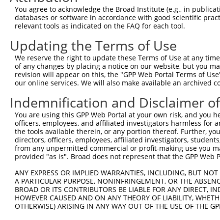
You agree to acknowledge the Broad Institute (e.g., in publicati
databases or software in accordance with good scientific pra
relevant tools as indicated on the FAQ for each tool.
Updating the Terms of Use
We reserve the right to update these Terms of Use at any time.
of any changes by placing a notice on our website, but you ma
revision will appear on this, the "GPP Web Portal Terms of Use
our online services. We will also make available an archived 
Indemnification and Disclaimer o
You are using this GPP Web Portal at your own risk, and you he
officers, employees, and affiliated investigators harmless for
the tools available therein, or any portion thereof. Further, yo
directors, officers, employees, affiliated investigators, students,
from any unpermitted commercial or profit-making use you mak
provided "as is". Broad does not represent that the GPP Web Por
ANY EXPRESS OR IMPLIED WARRANTIES, INCLUDING, BUT NOT 
A PARTICULAR PURPOSE, NONINFRINGEMENT, OR THE ABSENCE
BROAD OR ITS CONTRIBUTORS BE LIABLE FOR ANY DIRECT, IN
HOWEVER CAUSED AND ON ANY THEORY OF LIABILITY, WHETHER
OTHERWISE) ARISING IN ANY WAY OUT OF THE USE OF THE GP