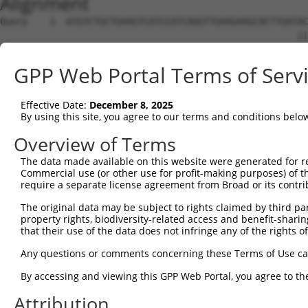
Alignment
Query    1  ATGTCTGCTGAAGTCATCCATCAGGTTGAAGAAGCACTTGATACAGATG----AGAAGGAGATGCTGCTCTTTT  70
                                                      |||.|.|    ||.||||.|            
Sbjct    1  ------------------------------------------ACACAAGCCATAGCAGGAAA------------  20

Query   71  TGTGCCGGGATGTTGC-----TATAGATGTGGTTC-CACCTAATGTCAGGGACCTTCTGGATATTTTACGGGAA  138
                |.|.||..||||     .|..||.|.|  || ||.||||   .||||| ||.|.|||          |..
Sbjct   21  ----CAGCGAGCTTGCAGCCTCACCGACGAG--TCTCAACTAA---AAGGGA-CTCCCGGA----------GCT  74

Query  139  AGAGGTAAGCTGTCTGTCGGGGACTTGGCTGAACTGCTCTACAGAGTGA-----GGCGATTTGAC---------  198
            ||.|||            |||||||.|||       ||| |||.|||||     |||.|||.|||         
Sbjct   75  AGGGGT------------GGGGACTCGGC-------CTC-ACACAGTGAGTGCCGGCTATTGGACTTTTGTCCA  128

Query  199  ----CTGCTCAAACGTATCTTGAAGATGGAC----AGAAAAGCTGT-GGAGA----------------------  241
                |.|||.|.||        ||.|.||||    .||..||.||| |||||                      
Sbjct  129  GTGACAGCTGAGAC--------AACAAGGACCACGGGAGGAGGTGTAGGAGAGAAGCGCCGCGAACAGCGATCG  194

Query  242  CCCA---------CCTGCT--CAGGAAC--------------CCT-CACCTTG-------TTTC----------  272
            ||||         || |||  ||||  |              ||| ||.||||       .|||          
Sbjct  195  CCCAGCACCAAGTCC-GCTTCCAGG--CTTTCGGTTTCTTTGCCTCCATCTTGGGTGCGCCTTCCCGGCGTCTA  265

Query  273  ------------------------------------------------GGACTATAGAGTGCTGATGGCAGAGA  298
                                                            ||||    ||||||||||||||||||
Sbjct  266  GGGGAGCGAAGGCTGAGGTGGCAGCGGCAGGAGAGTCCGGCCGCGACAGGAC----GAGTGCTGATGGCAGAGA  335

Query  299  TTGGTGAGGATTTGGATAAATCTGATGTGTCCTCATTAATTTTCCTCATGAAGGATTACATGGGCCGAGGCAAG  372
            ||||||||||||||||||||||||||||||||||||||||||||||||||||||||||||||||||||||||||
Sbjct  336  TTGGTGAGGATTTGGATAAATCTGATGTGTCCTCATTAATTTTCCTCATGAAGGATTACATGGGCCGAGGCAAG  409

Query  373  ATAAGCAAGGAGAAGAGTTTCTTGGACCTTGTGGTTGAGTTGGAGAAACTAAATCTGGTTGCCCCAGATCAACT  446
            ||||||||||||||||||||||||||||||||||||||||||||||||||||||||||||||||||||||||||
Sbjct  410  ATAAGCAAGGAGAAGAGTTTCTTGGACCTTGTGGTTGAGTTGGAGAAACTAAATCTGGTTGCCCCAGATCAACT  483

Query  447  GGATTTATTAGAAAAATGCCTAAAGAACATCCACAGAATAGACCTGAAGACAAAAATCCAGAAGTACAAGCAGT  520
            ||||||||||||||||||||||||||||||||||||||||||||||||||||||||||||||||||||||||||
Sbjct  484  GGATTTATTAGAAAAATGCCTAAAGAACATCCACAGAATAGACCTGAAGACAAAAATCCAGAAGTACAAGCAGT  557

Query  521  CTGTTCAAGGAGCAGGGACAAGTTACAGGAATGTTCTCCAAGCAGCAATCCAAAAGAGTCTCAAGGATCCTTCA  594
            ||||||||||||||||||||||||||||||||||||||||||||||||||||||||||||||||||||||||||
Sbjct  558  CTGTTCAAGGAGCAGGGACAAGTTACAGGAATGTTCTCCAAGCAGCAATCCAAAAGAGTCTCAAGGATCCTTCA  631

Query  595  AATAACTTCAGGCTCCATAATGGGAGAAGTAAAGAACAAAGACTTAAGGAACAGCTTGGCGCTCAACAAGAACC  668
            ||||||||||||||||||||||||||||||||||||||||||||||||||||||||||||||||||||||||||
Sbjct  632  AATAACTTCAGGCTCCATAATGGGAGAAGTAAAGAACAAAGACTTAAGGAACAGCTTGGCGCTCAACAAGAACC  705

Query  669  AGTGAAGAAATCCATTCAGGAATCAGAAGCTTTTTTGCCTCAGAGCATACCTGAAGAGAGATACAAGATGAAGA  742
            ||||||||||||||||||||||||||||||||||||||||||||||||||||||||||||||||||||||||||
Sbjct  706  AGTGAAGAAATCCATTCAGGAATCAGAAGCTTTTTTGCCTCAGAGCATACCTGAAGAGAGATACAAGATGAAGA  779

Query  743  GCAAGCCCCTAGGAATCTGCCTGATAATCGATTGCATTGGCAATGAGACAGAGCTTCTTCGAGACACCTTCACT  816
            ||||||||||||||||||||||||||||||||||||||||||||||||||||||||||||||||||||||||||
Sbjct  780  GCAAGCCCCTAGGAATCTGCCTGATAATCGATTGCATTGGCAATGAGACAGAGCTTCTTCGAGACACCTTCACT  853

Query  817  TCCCTGGGCTATGAAGTCCAGAAATTCTTGCATCTCAGTATGCATGGTATATCCCAGATTCTTGGCCAATTTGC  890
            ||||||||||||||||||||||||||||||||||||||||||||||||||||||||||||||||||||||||||
Sbjct  854  TCCCTGGGCTATGAAGTCCAGAAATTCTTGCATCTCAGTATGCATGGTATATCCCAGATTCTTGGCCAATTTGC  927

Query  891  CTGTATGCCCGAGCACCGAGACTACGACAGCTTTGTGTGTGTCCTGGTGAGCCGAGGAGGCTCCCAGAGTGTGT  964
            ||||||||||||||||||||||||||||||||||||||||||||||||||||||||||||||||||||||||||
Sbjct  928  CTGTATGCCCGAGCACCGAGACTACGACAGCTTTGTGTGTGTCCTGGTGAGCCGAGGAGGCTCCCAGAGTGTGT  1001

Query  965  ATGGTGTGGATCAGACTCACTCAGGGCTCCCCCTGCATCACATCAGGAGGATGTTCATGGGAGATTCATGCCCT  1038
            ||||||||||||||||||||||||||||||||||||||||||||||||||||||||||||||||||||||||||
Sbjct 1002  ATGGTGTGGATCAGACTCACTCAGGGCTCCCCCTGCATCACATCAGGAGGATGTTCATGGGAGATTCATGCCCT  1075

Query 1039  TATCTAGCAGGGAAGCCAAAGATGTTTTTTATTCAGAACTATGTGGTGTCAGAGGGCCAGCTGGAGGACAGCAG  1112
            ||||||||||||||||||||||||||||||||||||||||||||||||||||||||||||||||||||||||||
Sbjct 1076  TATCTAGCAGGGAAGCCAAAGATGTTTTTTATTCAGAACTATGTGGTGTCAGAGGGCCAGCTGGAGGACAGCAG  1149

Query 1113  CCTCTTGGAGGTGGATGGGCCAGCGATGAAGAATGTGGAATTCAAGGCTCAGAAGCGAGGGCTGTGCACAGTTC  1186
            ||||||||||||||||||||||||||||||||||||||||||||||||||||||||||||||||||||||||||
Sbjct 1150  CCTCTTGGAGGTGGATGGGCCAGCGATGAAGAATGTGGAATTCAAGGCTCAGAAGCGAGGGCTGTGCACAGTTC  1223

Query 1187  ACCGAGAAGCTGACTTCTTCTGGAGCCTGTGTACTGCGGACATGTCCCTGCTGGAGCAGTCTCACAGCTCACCA  1260
            ||||||||||||||||||||||||||||||||||||||||||||||||||||||||||||||||||||||||||
Sbjct 1224  ACCGAGAAGCTGACTTCTTCTGGAGCCTGTGTACTGCGGACATGTCCCTGCTGGAGCAGTCTCACAGCTCACCA  1297

Query 1261  TCCCTGTACCTGCAGTGCCTCTCCCAGAAACTGAGACAAGAA--------------------------------  1302
            ||||||||||||||||||||||||||||||||||||||||||                                
Sbjct 1298  TCCCTGTACCTGCAGTGCCTCTCCCAGAAACTGAGACAAGAAAGGGGGACAATTCCCGGAAGTGGAATTACAGA  1371

Query 1303  --------------------------------------------------------------------------  1302
                                                                                      
Sbjct 1372  GTCAAAGGACATGCATTTTTCAAGCCTCGGATGCATCTTACTAGATGTCCTATAGGATGGTCATATCAGCTTTA  1445

Query 1303  --------------------------------------------------------------------------  1302
                                                                                      
Sbjct 1446  TAGGAGAGTAGCTGTGTCCCTGAATTCTCCCTGACACTGCATGCTCTTATATTTCCTCAAGTTTTGACAATTTG  1519

Query 1303  --------------------------------------------------------------------------  1302
                                                                                      
Sbjct 1520  ATAGGTGAAAAGTGGTATCTGACTGTTCAGATCT
GPP Web Portal Terms of Serv
Effective Date:
December 8, 2025
By using this site, you agree to our terms and conditions belo
Overview of Terms
The data made available on this website were generated for r
Commercial use (or other use for profit-making purposes) of t
require a separate license agreement from Broad or its contri
The original data may be subject to rights claimed by third part
property rights, biodiversity-related access and benefit-sharing 
that their use of the data does not infringe any of the rights of
Any questions or comments concerning these Terms of Use c
By accessing and viewing this GPP Web Portal, you agree to th
Attribution