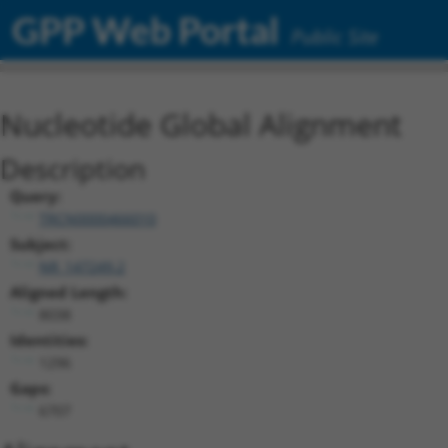
GPP Web Portal
Public Site
Nucleotide Global Alignment
Description
Query:
TRCN0000466010
Subject:
NR_147249.2
Aligned Length:
8038
Identities:
1296
Gaps:
6707