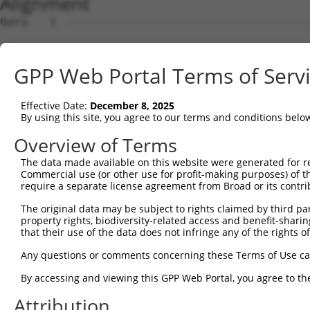
Alignment
Query    1  --------------------------------------------------------------------------  0
                                                                                      
Sbjct    1  ACTATATTGAAACATTACAACCATCTTTTGATGGCAACACCCTGAGGACCTCCCTTTTCCAGATGGGGAAACTG  74

Query    1  --------------------------------------------------------------------------  0
                                                                                      
Sbjct   75  AGGCCCAGAATTGCTAAGTGGCTTGCTTGAGTTGACACAGGGAGCTCCAGGACTCACCCTCAGCTGAGCCACCT  148

Query    1  ---------ATGCCTCTGCGCCACTGGGGGATGGCCAGGGGCAGTAAGCCCGTTGGGGATGGAGCCCAGCCCAT  65
                     |||||||||||||||||||||||||||||||||||||||||||||||||||||||||||||||||
Sbjct  149  GCCGGGAGCATGCCTCTGCGCCACTGGGGGATGGCCAGGGGCAGTAAGCCCGTTGGGGATGGAGCCCAGCCCAT  222

Query   66  GGCTGCCATGGGAGGCCTGAAGGTGCTTCTGCACTGGGCTGGTCCAGGCGGCGGGGAGCCCTGGGTCACTTTCA  139
            ||||||||||||||||||||||||||||||||||||||||||||||||||||||||||||||||||||||||||
Sbjct  223  GGCTGCCATGGGAGGCCTGAAGGTGCTTCTGCACTGGGCTGGTCCAGGCGGCGGGGAGCCCTGGGTCACTTTCA  296

Query  140  GTGAGTCATCGCTGACAGCTGAGGAAGTCTGCATCCACATTGCACATAAAGTTGGTATCACTCCTCCTTGCTTC  213
            ||||||||||||||||||||||||||||||||||||||||||||||||||||||||||||||||||||||||||
Sbjct  297  GTGAGTCATCGCTGACAGCTGAGGAAGTCTGCATCCACATTGCACATAAAGTTGGTATCACTCCTCCTTGCTTC  370

Query  214  AATCTCTTTGCCCTCTTCGATGCTCAGGCCCAAGTCTGGTTGCCCCCAAACCACATCCTAGAGATCCCCAGAGA  287
            ||||||||||||||||||||||||||||||||||||||||||||||||||||||||||||||||||||||||||
Sbjct  371  AATCTCTTTGCCCTCTTCGATGCTCAGGCCCAAGTCTGGTTGCCCCCAAACCACATCCTAGAGATCCCCAGAGA  444

Query  288  TGCAAGCCTGATGCTATATTTCCGCATAAGGTTTTATTTCCGGAACTGGCATGGCATGAATCCTCGGGAACCGG  361
            ||||||||||||||||||||||||||||||||||||||||||||||||||||||||||||||||||||||||||
Sbjct  445  TGCAAGCCTGATGCTATATTTCCGCATAAGGTTTTATTTCCGGAACTGGCATGGCATGAATCCTCGGGAACCGG  518

Query  362  CTGTGTACCGTTGTGGGCCCCCAGGAACCGAGGCATCCTCAGATCAGACAGCACAGGGGATGCAACTCCTGGAC  435
            ||||||||||||||||||||||||||||||||||||||||||||||||||||||||||||||||||||||||||
Sbjct  519  CTGTGTACCGTTGTGGGCCCCCAGGAACCGAGGCATCCTCAGATCAGACAGCACAGGGGATGCAACTCCTGGAC  592

Query  436  CCAGCCTCATTTGAGTACCTCTTTGAGCAGGGCAAGCATGAGTTTGTGAATGACGTGGCATCACTGTGGGAGCT  509
            ||||||||||||||||||||||||||||||||||||||||||||||||||||||||||||||||||||||||||
Sbjct  593  CCAGCCTCATTTGAGTACCTCTTTGAGCAGGGCAAGCATGAGTTTGTGAATGACGTGGCATCACTGTGGGAGCT  666

Query  510  GTCGACCGAGGAGGAGATCCACCACTTTAAGAATGAGAGCCTGGGCATGGCCTTTCTGCACCTCTGTCACCTCG  583
            ||||||||||||||||||||||||||||||||||||||||||||||||||||||||||||||||||||||||||
Sbjct  667  GTCGACCGAGGAGGAGATCCACCACTTTAAGAATGAGAGCCTGGGCATGGCCTTTCTGCACCTCTGTCACCTCG  740

Query  584  CTCTCCGCCATGGCATCCCCCTGGAGGAGGTGGCCAAGAAGACCAGCTTCAAGGACTGCATCCCGCGCTCCTTC  657
            ||||||||||||||||||||||||||||||||||||||||||||||||||||||||||||||||||||||||||
Sbjct  741  CTCTCCGCCATGGCATCCCCCTGGAGGAGGTGGCCAAGAAGACCAGCTTCAAGGACTGCATCCCGCGCTCCTTC  814

Query  658  CGCCGGCATATCCGGCAGCACAGCGCCCTGACCCGGCTGCGCCTTCGGAACGTCTTCCGCAGGTTCCTGCGGGA  731
            ||||||||||||||||||||||||||||||||||||||||||||||||||||||||||||||||||||||||||
Sbjct  815  CGCCGGCATATCCGGCAGCACAGCGCCCTGACCCGGCTGCGCCTTCGGAACGTCTTCCGCAGGTTCCTGCGGGA  888

Query  732  CTTCCAGCCGGGCCGACTCTCCCAGCAGATGGTCATGGTCAAATACCTAGCCACACTCGAGCGGCTGGCACCCC  805
            ||||||||||||||||||||||||||||||||||||||||||||||||||||||||||||||||||||||||||
Sbjct  889  CTTCCAGCCGGGCCGACTCTCCCAGCAGATGGTCATGGTCAAATACCTAGCCACACTCGAGCGGCTGGCACCCC  962

Query  806  GCTTCGGCACAGAGCGTGTGCCCGTGTGCCACCTGAGGCTGCTGGCCCAGGCCGAGGGGGAGCCCTGCTACATC  879
            ||||||||||||||||||||||||||||||||||||||||||||||||||||||||||||||||||||||||||
Sbjct  963  GCTTCGGCACAGAGCGTGTGCCCGTGTGCCACCTGAGGCTGCTGGCCCAGGCCGAGGGGGAGCCCTGCTACATC  1036

Query  880  CGGGACAGTGGGGTGGCCCCTACAGACCCTGGCCCTGAGTCTGCTGCTGGGCCCCCAACCCACGAGGTGCTGGT  953
            ||||||||||||||||||||||||||||||||||||||||||||||||||||||||||||||||||||||||||
Sbjct 1037  CGGGACAGTGGGGTGGCCCCTACAGACCCTGGCCCTGAGTCTGCTGCTGGGCCCCCAACCCACGAGGTGCTGGT  1110

Query  954  GACAGGCACTGGTGGCATCCAGTGGTGGCCAGTAGAGGAGGAGGTGAACAAGGAGGAGGGTTCTAGTGGCAGCA  1027
            ||||||||||||||||||||||||||||||||||||||||||||||||||||||||||||||||||||||||||
Sbjct 1111  GACAGGCACTGGTGGCATCCAGTGGTGGCCAGTAGAGGAGGAGGTGAACAAGGAGGAGGGTTCTAGTGGCAGCA  1184

Query 1028  GTGGCAGGAACCCCCAAGCCAGCCTGTTTGGGAAGAAGGCCAAGGCTCACAAGGCAGTCGGCCAGCCGGCAGAC  1101
            ||||||||||||||||||||||||||||||||||||||||||||||||||||||||||||||||||||||||||
Sbjct 1185  GTGGCAGGAACCCCCAAGCCAGCCTGTTTGGGAAGAAGGCCAAGGCTCACAAGGCAGTCGGCCAGCCGGCAGAC  1258

Query 1102  AGGCCGCGGGAGCCACTGTGGGCCTACTTCTGTGACTTCCGGGACATCACCCACGTGGTGCTGAAAGAGCACTG  1175
            ||||||||||||||||||||||||||||||||||||||||||||||||||||||||||||||||||||||||||
Sbjct 1259  AGGCCGCGGGAGCCACTGTGGGCCTACTTCTGTGACTTCCGGGACATCACCCACGTGGTGCTGAAAGAGCACTG  1332

Query 1176  TGTCAGCATCCACCGGCAGGACAACAAGTGCCTGGAGCTGAGCTTGCCTTCCCGGGCTGCGGCGCTGTCCTTCG  1249
            ||||||||||||||||||||||||||||||||||||||||||||||||||||||||||||||||||||||||||
Sbjct 1333  TGTCAGCATCCACCGGCAGGACAACAAGTGCCTGGAGCTGAGCTTGCCTTCCCGGGCTGCGGCGCTGTCCTTCG  1406

Query 1250  TGTCGCTGGTGGACGGCTATTTCCGCCTGACGGCCGACTCCAGCCACTACCTGTGCCACGAGGTGGCTCCCCCA  1323
            ||||||||||||||||||||||||||||||||||||||||||||||||||||||||||||||||||||||||||
Sbjct 1407  TGTCGCTGGTGGACGGCTATTTCCGCCTGACGGCCGACTCCAGCCACTACCTGTGCCACGAGGTGGCTCCCCCA  1480

Query 1324  CGGCTGGTGATGAGCATCCGGGATGGGATCCACGGACCCCTGCTGGAGCCATTTGTGCAGGCCAAGCTGCGGCC  1397
            ||||||||||||||||||||||||||||||||||||||||||||||||||||||||||||||||||||||||||
Sbjct 1481  CGGCTGGTGATGAGCATCCGGGATGGGATCCACGGACCCCTGCTGGAGCCATTTGTGCAGGCCAAGCTGCGGCC  1554

Query 1398  CGAGGACGGCCTGTACCTCATTCACTGGAGCACCAGCCACCCCTACCGCCTGATCCTCACAGTGGCCCAGCGTA  1471
            ||||||||||||||||||||||||||||||||||||||||||||||||||||||||||||||||||||||||||
Sbjct 1555  CGAGGACGGCCTGTACCTCATTCACTGGAGCACCAGCCACCCCTACCGCCTGATCCTCACAGTGGCCCAGCGTA  1628

Query 1472  GCCAGGCACCAGACGGCATGCAGAGCTTGCGGCTCCGAAAGTTCCCCATTGAGCAGCAGGACGGGGCCTTCGTG  1545
            ||||||||||||||||||||||||||||||||||||||||||||||||||||||||||||||||||||||||||
Sbjct 1629  GCCAGGCACCAGACGGCATGCAGAGCTTGCGGCTCCGAAAGTTCCCCATTGAGCAGCAGGACGGGGCCTTCGTG  1702

Query 1546  CTGGAGGGCTGG
GPP Web Portal Terms of Serv
Effective Date:
December 8, 2025
By using this site, you agree to our terms and conditions belo
Overview of Terms
The data made available on this website were generated for r
Commercial use (or other use for profit-making purposes) of t
require a separate license agreement from Broad or its contri
The original data may be subject to rights claimed by third part
property rights, biodiversity-related access and benefit-sharing 
that their use of the data does not infringe any of the rights of
Any questions or comments concerning these Terms of Use c
By accessing and viewing this GPP Web Portal, you agree to th
Attribution