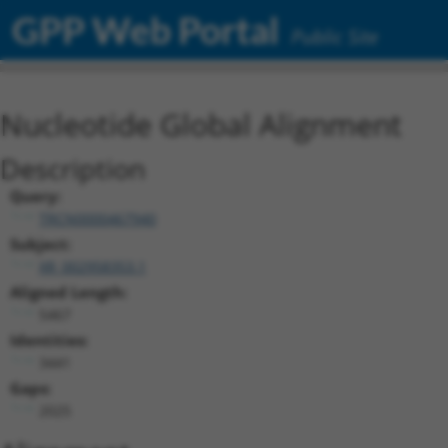
GPP Web Portal
Public Site
Nucleotide Global Alignment
Description
Query:
TRCN0000467940
Subject:
XR_002958353.1
Aligned Length:
5467
Identities:
3441
Gaps:
2025