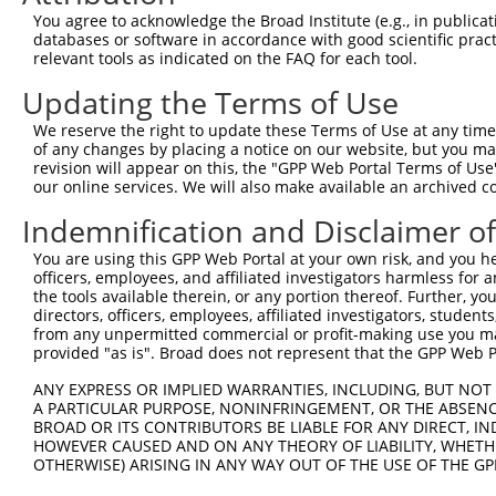
You agree to acknowledge the Broad Institute (e.g., in publicati
databases or software in accordance with good scientific pra
relevant tools as indicated on the FAQ for each tool.
Updating the Terms of Use
We reserve the right to update these Terms of Use at any time.
of any changes by placing a notice on our website, but you ma
revision will appear on this, the "GPP Web Portal Terms of Use
our online services. We will also make available an archived 
Indemnification and Disclaimer o
You are using this GPP Web Portal at your own risk, and you he
officers, employees, and affiliated investigators harmless for
the tools available therein, or any portion thereof. Further, yo
directors, officers, employees, affiliated investigators, students,
from any unpermitted commercial or profit-making use you mak
provided "as is". Broad does not represent that the GPP Web Por
ANY EXPRESS OR IMPLIED WARRANTIES, INCLUDING, BUT NOT 
A PARTICULAR PURPOSE, NONINFRINGEMENT, OR THE ABSENCE
BROAD OR ITS CONTRIBUTORS BE LIABLE FOR ANY DIRECT, IN
HOWEVER CAUSED AND ON ANY THEORY OF LIABILITY, WHETHER
OTHERWISE) ARISING IN ANY WAY OUT OF THE USE OF THE GP