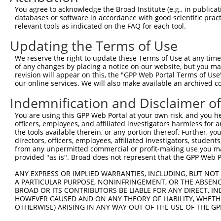
You agree to acknowledge the Broad Institute (e.g., in publicati
databases or software in accordance with good scientific pra
relevant tools as indicated on the FAQ for each tool.
Updating the Terms of Use
We reserve the right to update these Terms of Use at any time.
of any changes by placing a notice on our website, but you ma
revision will appear on this, the "GPP Web Portal Terms of Use
our online services. We will also make available an archived 
Indemnification and Disclaimer o
You are using this GPP Web Portal at your own risk, and you he
officers, employees, and affiliated investigators harmless for
the tools available therein, or any portion thereof. Further, yo
directors, officers, employees, affiliated investigators, students,
from any unpermitted commercial or profit-making use you mak
provided "as is". Broad does not represent that the GPP Web Por
ANY EXPRESS OR IMPLIED WARRANTIES, INCLUDING, BUT NOT 
A PARTICULAR PURPOSE, NONINFRINGEMENT, OR THE ABSENCE
BROAD OR ITS CONTRIBUTORS BE LIABLE FOR ANY DIRECT, IN
HOWEVER CAUSED AND ON ANY THEORY OF LIABILITY, WHETHER
OTHERWISE) ARISING IN ANY WAY OUT OF THE USE OF THE GP