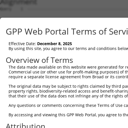
Alignment
Query    1  --------------------------------------------------------------------------  0
                                                                                      
Sbjct    1  TCTCCACCGCCCGGTGGCGGGTCACGTGACTGCGTCTCCCCGCCCTCTCACCCCGCTGCCTCTAGGTTCTGGGA  74

Query    1  --ATGGCGAAGGTCTCAGAGCTTTACGATGTCACTTGGGAAGAAATGAGAGATAAAATGAGAAAATGGAGAGAA  72
              ||||||||||||||||||||||||||||||||||||||||||||||||||||||||||||||||||||||||
Sbjct   75  AGATGGCGAAGGTCTCAGAGCTTTACGATGTCACTTGGGAAGAAATGAGAGATAAAATGAGAAAATGGAGAGAA  148

Query   73  GAAAACTCAAGAAATAGTGAGCAAATTGTGGAAGTTGGAGAAGAATTAATTAATGAATATGCTTCTAAGCTGGG  146
            ||||||||||||||||||||||||||||||||||||||||||||||||||||||||||||||||||||||||||
Sbjct  149  GAAAACTCAAGAAATAGTGAGCAAATTGTGGAAGTTGGAGAAGAATTAATTAATGAATATGCTTCTAAGCTGGG  222

Query  147  AGATGATATTTGGATCATATATGAACAGGTGATGATTGCAGCACTAGACTATGGTCGGGATGACTTGGCATTGT  220
            ||||||||||||||||||||||||||||||||||||||||||||||||||||||||||||||||||||||||||
Sbjct  223  AGATGATATTTGGATCATATATGAACAGGTGATGATTGCAGCACTAGACTATGGTCGGGATGACTTGGCATTGT  296

Query  221  TTTGTCTTCAAGAGCTGAGAAGACAGTTCCCTGGCAGTCACAGAGTCAAGCGATTAACAGGCATGAGATTTGAA  294
            ||||||||||||||||||||||||||||||||||||||||||||||||||||||||||||||||||||||||||
Sbjct  297  TTTGTCTTCAAGAGCTGAGAAGACAGTTCCCTGGCAGTCACAGAGTCAAGCGATTAACAGGCATGAGATTTGAA  370

Query  295  GCCATGGAAAGATATGATGATGCTATACAGCTATATGATAGGATTTTACAAGAAGATCCAACTAACACTGCTGC  368
            |||||||||||                                                          |||||
Sbjct  371  GCCATGGAAAG----------------------------------------------------------GCTGC  386

Query  369  AAGAAAGCGTAAGATTGCCATTCGAAAAGCCCAGGGGAAAAATGTGGAGGCCATTCGGGAGCTGAGTGAGTATC  442
            |||||||||||||||||||||||||||||||||||||||||||||||||||||||||||||||||.||||||||
Sbjct  387  AAGAAAGCGTAAGATTGCCATTCGAAAAGCCCAGGGGAAAAATGTGGAGGCCATTCGGGAGCTGAATGAGTATC  460

Query  443  TGGAACAATTTGTTGGAGACCAAGAAGCCTGGCATGAACTTGCAGAACTTTACATCAATGAACATGACTATGCA  516
            ||||||||||||||||||||||||||||||||||||||||||||||||||||||||||||||||||||||||||
Sbjct  461  TGGAACAATTTGTTGGAGACCAAGAAGCCTGGCATGAACTTGCAGAACTTTACATCAATGAACATGACTATGCA  534

Query  517  AAAGCAGCCTTTTGTTTAGAGGAACTAATGATGACTAATCCACACAACCACTTATACTGTCAGCAGTATGCTGA  590
            ||||||||||||||||||||||||||||||||||||||||||||||||||||||||||||||||||||||||||
Sbjct  535  AAAGCAGCCTTTTGTTTAGAGGAACTAATGATGACTAATCCACACAACCACTTATACTGTCAGCAGTATGCTGA  608

Query  591  AGTTAAGTATACCCAAGGTGGACTTGAAAACCTCGAACTTTCAAGAAAGTATTTTGCACAGGCATTGAAACTGA  664
            ||||||||||||||||||||||||||||||||||||||||||||||||||||||||||||||||||||||||||
Sbjct  609  AGTTAAGTATACCCAAGGTGGACTTGAAAACCTCGAACTTTCAAGAAAGTATTTTGCACAGGCATTGAAACTGA  682

Query  665  ACAACAGAAATATGAGAGCTTTGTTTGGACTTTATATGTCGGCAAGTCATATTGCTTCTAATCCAAAAGCAAGT  738
            ||||||||||||||||||||||||||||||||||||||||||||||||||||||||||||||||||||||||||
Sbjct  683  ACAACAGAAATATGAGAGCTTTGTTTGGACTTTATATGTCGGCAAGTCATATTGCTTCTAATCCAAAAGCAAGT  756

Query  739  GCAAAAACGAAAAAGGACAACATGAAATATGCTAGTTGGGCAGCTAGTCAAATAAACAGAGCTTATCAGTTTGC  812
            ||||||||||||||||||||||||||||||||||||||||||||||||||||||||||||||||||||||||||
Sbjct  757  GCAAAAACGAAAAAGGACAACATGAAATATGCTAGTTGGGCAGCTAGTCAAATAAACAGAGCTTATCAGTTTGC  830

Query  813  AGGTCGAAGTAAGAAGGAAACCAAATATTCTCTTAAGGCTGTCGAAGACATGTTGGAAACATTGCAGATCACCC  886
            ||||||||||||||||||||||||||||||||||||||||||||||||||||||||||||||||||||||||||
Sbjct  831  AGGTCGAAGTAAGAAGGAAACCAAATATTCTCTTAAGGCTGTCGAAGACATGTTGGAAACATTGCAGATCACCC  904

Query  887  AGTCT---------------------------------------------------------------------  891
            |||||                                                                     
Sbjct  905  AGTCTTAAGGTTTCAAAAACTCTTTGACATTAGATTTCACAACTGCACAATTGAACTTATTGGCCTGTAACTTA  978

Query  892  --------------------------------------------------------------------------  891
                                                                                      
Sbjct  979  TTTACTAAATGCTCAGTGCTATTTATATACTACAGTAATTTTCTGTTAAGAAGGCAGTTGTAAAGAATGTGTTT  1052

Query  892  --------------------------------------------------------------------------  891
                                                                                      
Sbjct 1053  ATATAAACCTAAAAATGCCTTTTACTGCTAAGTGGGGAGATGGGGGAAATCCATGGAAGAGAGATTTAAGACTT  1126

Query  892  --------------------------------------------------------------------------  891
                                                                                      
Sbjct 1127  ATTGATTGTACATCAGTCTCTTCATATCACATATACATGTATATATATAAAACTCTAATGTAGTATAACCTTGT  1200

Query  892  --------------------------------------------------------------------------  891
                                                                                      
Sbjct 1201  TAAATAAACCATGATGATTTATTAAACTTGCATATGAAGATTCTAACTTCATTTTGTTATACTCACAGTGGATA  1274

Query  892  --------------------------------------------------------------------------  891
                                                                                      
Sbjct 1275  TATTGTTTAAGAACTCAGTTTCTAGTTAACTCCTTACTGGTGATAGCAAAGTCACAGCATATGTAGCTGACCGA  1348

Query  892  --------------------------------------------------------------------------  891
                                                                                      
Sbjct 1349  AGCAGATTATTTTGACTTTGTTTATATTGTCGAATTGGATTTTGCTGTACATTCCAGTGGGCTATTTGAATTGT  1422

Query  892  --------------------------------------------------------------------------  891
                                                                                      
Sbjct 1423  TTTATCTGCTGTAATATCCTTCTGATGAATCTTGCTTAAAATATGTCATTCTCCAAAGTTCAGCAATATTTCTT  1496

Query  892  --------------------------------------------------------------------------  891
                                                                                      
Sbjct 1497  TGTAAAATTTTTGTTTTGATATAGGACATAATTGAGATTTTTACATATAAAATGCCTTAAGATAAATATGTGTT  1570

Query  892  --------------------------------------------------------------------------  891
                                                                                      
Sbjct 1571  ACGACACTTTAACTTTTATGCAAGTTATATTTATTGAATCCTTTAATAGTAAATTACATGAAAGAATATTAAAG  1644

Query  892  -------------------
GPP Web Portal Terms of Serv
Effective Date:
December 8, 2025
By using this site, you agree to our terms and conditions belo
Overview of Terms
The data made available on this website were generated for r
Commercial use (or other use for profit-making purposes) of t
require a separate license agreement from Broad or its contri
The original data may be subject to rights claimed by third part
property rights, biodiversity-related access and benefit-sharing 
that their use of the data does not infringe any of the rights of
Any questions or comments concerning these Terms of Use c
By accessing and viewing this GPP Web Portal, you agree to th
Attribution