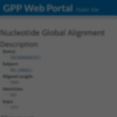
GPP Web Portal
Public Site
Nucleotide Global Alignment
Description
Query:
TRCN0000481071
Subject:
NR_138033.1
Aligned Length:
3560
Identities:
832
Gaps:
2727