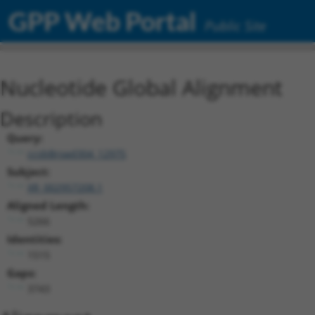
GPP Web Portal
Public Site
Nucleotide Global Alignment
Description
Query:
ccsbBroad304_12975
Subject:
XR_002957208.1
Aligned Length:
5266
Identities:
1515
Gaps:
3743