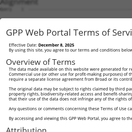
Alignment
Query    1  --------------------------------------------------------------------------  0
                                                                                      
Sbjct    1  AGCTGAGAGGGCCCGCGGGTAGGCATGGCGGCGCACCTTAAGAAGCGGGTTTATGAGGAATTCACGAAAGTGGT  74

Query    1  --------------------------------------------------------------------------  0
                                                                                      
Sbjct   75  TCAGCCACAGGAGGAAATTGCTACTAAGAAACTCCGACTAACAAAACCAAGTAAATCTGCAGCACTCCACATAG  148

Query    1  --------------------------------------------------------------------------  0
                                                                                      
Sbjct  149  ATCTGTGTAAAGCTACCTCCCCAGCAGATGCTTTGCAATACTTGCTCCAGTTTGCCAGGAAGCCTGTCGAGGCG  222

Query    1  --------------------------------------------------------------------------  0
                                                                                      
Sbjct  223  GAAAGCGTAGAGGGAGTAGTCAGGATTCTCTTGGAACATTATTACAAGGAGAATGATCCATCTGTGAGACTGAA  296

Query    1  -----------------------------------------------------------------ATGCCATCA  9
                                                                             |||||||||
Sbjct  297  AATTGCATCATTGTTGGGTTTATTATCAAAGACAGCAGGATTTTCACCAGACTGCATTATGGATGATGCCATCA  370

Query   10  ACATCCTGCAGAATGAAA--------------------------------------------------------  27
            ||||||||||||||||||                                                        
Sbjct  371  ACATCCTGCAGAATGAAAAGTCTCATCAAGTCCTAGCTCAACTGCTGGATACTTTGCTTGCAATTGGCACTAAG  444

Query   28  ---------------------------------------------------CATCTGACAGATACGTCTCATGG  50
                                                               |||||||||||||||||||||||
Sbjct  445  CTACCAGAGAATCAAGCTATCCAAATGCGATTAGTTGATGTGGCCTGCAAGCATCTGACAGATACGTCTCATGG  518

Query   51  TGTAAGAAATAAGTGCCTGCAGTTACTTGGCAATCTTGGCTCTTTGGAGAAAAGTGTCACAAAAGATGCAGAAG  124
            ||||||||||||||||||||||||||||||||||||||||||||||||||||||||||||||||||||||||||
Sbjct  519  TGTAAGAAATAAGTGCCTGCAGTTACTTGGCAATCTTGGCTCTTTGGAGAAAAGTGTCACAAAAGATGCAGAAG  592

Query  125  GCCTAGCTGCCAGAGATGTCCAGAAGATTATAGGGGATTACTTCAGTGACCAAGACCCACGTGTCAGAACAGCA  198
            ||||||||||||||||||||||||||||||||||||||||||||||||||||||||||||||||||||||||||
Sbjct  593  GCCTAGCTGCCAGAGATGTCCAGAAGATTATAGGGGATTACTTCAGTGACCAAGACCCACGTGTCAGAACAGCA  666

Query  199  GCTATAAAAGCCATGTTGCAGCTCCATGAAAGAGGACTGAAATTACACCAAACAATTTATAATCAGGCCTGTAA  272
            ||||||||||||||||||||||||||||||||||||||||||||||||||||||||||||||||||||||||||
Sbjct  667  GCTATAAAAGCCATGTTGCAGCTCCATGAAAGAGGACTGAAATTACACCAAACAATTTATAATCAGGCCTGTAA  740

Query  273  ATTACTCTCTGATGACTATGAACAAGTGCGCAGTGCTGCAGTCCAGCTTATCTGGGTCGTCAGTCAGCTCTATC  346
            ||||||||||||||||||||||||||||||||||||||||||||||||||||||||||||||||||||||||||
Sbjct  741  ATTACTCTCTGATGACTATGAACAAGTGCGCAGTGCTGCAGTCCAGCTTATCTGGGTCGTCAGTCAGCTCTATC  814

Query  347  CTGAAAGCATTGTCCCAATTCCTTCTTCTAATGAAGAAATACGCTTAGTTGATGATGCGTTTGGCAAAATTTGT  420
            ||||||||||||||||||||||||||||||||||||||||||||||||||||||||||||||||||||||||||
Sbjct  815  CTGAAAGCATTGTCCCAATTCCTTCTTCTAATGAAGAAATACGCTTAGTTGATGATGCGTTTGGCAAAATTTGT  888

Query  421  CACATGGTCAGTGATGGCTCTTGGGTGGTTCGTGTTCAGGCAGCAAAACTGTTGGGCTCTATGGAGCAAGTCAG  494
            ||||||||||||||||||||||||||||||||||||||||||||||||||||||||||||||||||||||||||
Sbjct  889  CACATGGTCAGTGATGGCTCTTGGGTGGTTCGTGTTCAGGCAGCAAAACTGTTGGGCTCTATGGAGCAAGTCAG  962

Query  495  TTCTCATTTCTTGGAGCAGACCCTTGACAAGAAGCTGATGTCAGATCTGAGGAGGAAACGTACTGCACATGAGC  568
            ||||||||||||||||||||||||||||||||||||||||||||||||||||||||||||||||||||||||||
Sbjct  963  TTCTCATTTCTTGGAGCAGACCCTTGACAAGAAGCTGATGTCAGATCTGAGGAGGAAACGTACTGCACATGAGC  1036

Query  569  GTGCCAAGGAACTTTACAGTTCGGGGGAGTTTTCCAGTGGCAGAAAGTGGGGAGATGATGCTCCCAAGGAAGAA  642
            ||||||||||||||||||||||||||||||||||||||||||||||||||||||||||||||||||||||||||
Sbjct 1037  GTGCCAAGGAACTTTACAGTTCGGGGGAGTTTTCCAGTGGCAGAAAGTGGGGAGATGATGCTCCCAAGGAAGAA  1110

Query  643  GTAGATACCGGGGCTGTGAACTTGATTGAGTCAGGAGCTTGTGGAGCTTTTGTTCATGGGTTGGAAGATGAGAT  716
            ||||||||||||||||||||||||||||||||||||||||||||||||||||||||||||||||||||||||||
Sbjct 1111  GTAGATACCGGGGCTGTGAACTTGATTGAGTCAGGAGCTTGTGGAGCTTTTGTTCATGGGTTGGAAGATGAGAT  1184

Query  717  GTATGAGGTTCGTATTGCTGCTGTGGAGGCCCTCTGCATGTTGGCCCAGTCTTCACCCTCTTTTGCTGAGAAGT  790
            ||||||||||||||||||||||||||||||||||||||||||||||||||||||||||||||||||||||||||
Sbjct 1185  GTATGAGGTTCGTATTGCTGCTGTGGAGGCCCTCTGCATGTTGGCCCAGTCTTCACCCTCTTTTGCTGAGAAGT  1258

Query  791  GCCTTGATTTCCTAGTTGACATGTTCAACGATGAAATTGAGGAAGTACGTCTGCAGTCTATACATACCATGAGA  864
            ||||||||||||||||||||||||||||||||||||||||||||||||||||||||||||||||||||||||||
Sbjct 1259  GCCTTGATTTCCTAGTTGACATGTTCAACGATGAAATTGAGGAAGTACGTCTGCAGTCTATACATACCATGAGA  1332

Query  865  AAAATCTCTAACAACATCACCCTCCGAGAAGATCAGCTTGACACTGTCCTGGCTGTGCTAGAGGATTCATCCAG  938
            ||||||||||||||||||||||||||||||||||||||||||||||||||||||||||||||||||||||||||
Sbjct 1333  AAAATCTCTAACAACATCACCCTCCGAGAAGATCAGCTTGACACTGTCCTGGCTGTGCTAGAGGATTCATCCAG  1406

Query  939  AGATATTCGAGAGGCTCTTCATGAACTCTTATGCTGTACTAATGTTTCAACCAAAGAAGGGATTCATCTTGCAT  1012
            ||||||||||||||||||||||||||||||||||||||||||||||||||||||||||||||||||||||||||
Sbjct 1407  AGATATTCGAGAGGCTCTTCATGAACTCTTATGCTGTACTAATGTTTCAACCAAAGAAGGGATTCATCTTGCAT  1480

Query 1013  TGGTGGAGCTGCTGAAAAATTTAACCAAGTACCCTACTGATAGGGACTCCATATGGAAGTGCTTGAAGTTTCTG  1086
            ||||||||||||||||||||||||||||||||||||||||||||||||||||||||||||||||||||||||||
Sbjct 1481  TGGTGGAGCTGCTGAAAAATTTAACCAAGTACCCTACTGATAGGGACTCCATATGGAAGTGCTTGAAGTTTCTG  1554

Query 1087  GGAAGTCGGCATCCAACCCTGGTGCTTCCCTTGGTGCCAGAGCTTCTGAGCACCCACCCATTTTTTGACACAGC  1160
            ||||||||||||||||||||||||||||||||||||||||||||||||||||||||||||||||||||||||||
Sbjct 1555  GGAAGTCGGCATCCAACCCTGGTGCTTCCCTTGGTGCCAGAGCTTCTGAGCACCCACCCATTTTTTGACACAGC  1628

Query 1161  TGAACCAGACATGGATGATCCAGCTTATATTGCAGTTTTGGTACTTATTTTCAATGCTGCTAAAACCTGTCCAA  1234
            ||||||||||||||||||||||||||||||||||||||||||||||||||||||||||||||||||||||||||
Sbjct 1629  TGAACCAGACATGGATGATCCAGCTTATATTGCAGTTTTGGTACTTATTTTCAATGCTGCTAAAACCTGTCCAA  1702

Query 1235  CAATGCCAGCATTGTTCTCAGAT
GPP Web Portal Terms of Serv
Effective Date:
December 8, 2025
By using this site, you agree to our terms and conditions belo
Overview of Terms
The data made available on this website were generated for r
Commercial use (or other use for profit-making purposes) of t
require a separate license agreement from Broad or its contri
The original data may be subject to rights claimed by third part
property rights, biodiversity-related access and benefit-sharing 
that their use of the data does not infringe any of the rights of
Any questions or comments concerning these Terms of Use c
By accessing and viewing this GPP Web Portal, you agree to th
Attribution