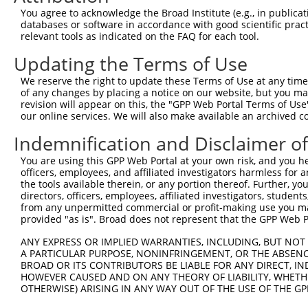
You agree to acknowledge the Broad Institute (e.g., in publicati
databases or software in accordance with good scientific pra
relevant tools as indicated on the FAQ for each tool.
Updating the Terms of Use
We reserve the right to update these Terms of Use at any time.
of any changes by placing a notice on our website, but you ma
revision will appear on this, the "GPP Web Portal Terms of Use
our online services. We will also make available an archived 
Indemnification and Disclaimer o
You are using this GPP Web Portal at your own risk, and you he
officers, employees, and affiliated investigators harmless for
the tools available therein, or any portion thereof. Further, yo
directors, officers, employees, affiliated investigators, students,
from any unpermitted commercial or profit-making use you mak
provided "as is". Broad does not represent that the GPP Web Por
ANY EXPRESS OR IMPLIED WARRANTIES, INCLUDING, BUT NOT 
A PARTICULAR PURPOSE, NONINFRINGEMENT, OR THE ABSENCE
BROAD OR ITS CONTRIBUTORS BE LIABLE FOR ANY DIRECT, IN
HOWEVER CAUSED AND ON ANY THEORY OF LIABILITY, WHETHER
OTHERWISE) ARISING IN ANY WAY OUT OF THE USE OF THE GP