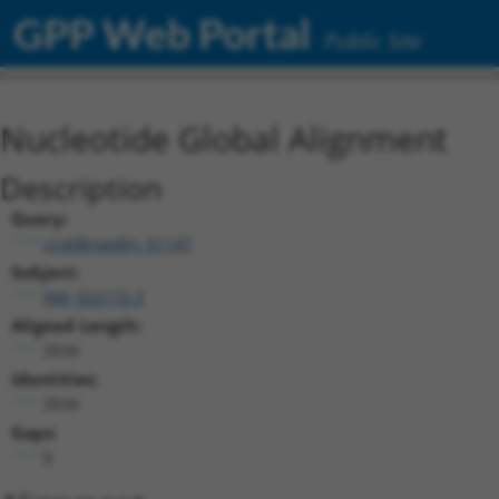
GPP Web Portal
Public Site
Nucleotide Global Alignment
Description
Query:
ccsbBroadEn_01147
Subject:
NM_022172.3
Aligned Length:
3534
Identities:
3534
Gaps:
0