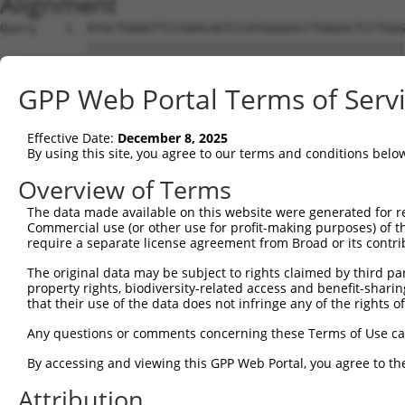
Alignment
Query    1  ATGCTGAAGTTCCGAACAGTCCATGGGGGCCTGAGGCTCCTGGGAATCCGCCGAACCTCCACCGCCCCCGCTGC  74
            ||||||||||||||||||||||||||||||||||||||||||||||||||||||||||||||||||||||||||
Sbjct    1  ATGCTGAAGTTCCGAACAGTCCATGGGGGCCTGAGGCTCCTGGGAATCCGCCGAACCTCCACCGCCCCCGCTGC  74

Query   75  CTCCCCAAATGTCCGGCGCCTGGAGTATAAGCCCATCAAGAAAGTCATGGTGGCCAACAGAGGTGAGATTGCCA  148
            ||||||||||||||||||||||||||||||||||||||||||||||||||||||||||||||||||||||||||
Sbjct   75  CTCCCCAAATGTCCGGCGCCTGGAGTATAAGCCCATCAAGAAAGTCATGGTGGCCAACAGAGGTGAGATTGCCA  148

Query  149  TCCGTGTGTTCCGGGCCTGCACGGAGCTGGGCATCCGCACCGTAGCCATCTACTCTGAGCAGGACACGGGCCAG  222
            ||||||||||||||||||||||||||||||||||||||||||||||||||||||||||||||||||||||||||
Sbjct  149  TCCGTGTGTTCCGGGCCTGCACGGAGCTGGGCATCCGCACCGTAGCCATCTACTCTGAGCAGGACACGGGCCAG  222

Query  223  ATGCACCGGCAGAAAGCAGATGAAGCCTATCTCATCGGCCGCGGCCTGGCCCCCGTGCAGGCCTACCTGCACAT  296
            ||||||||||||||||||||||||||||||||||||||||||||||||||||||||||||||||||||||||||
Sbjct  223  ATGCACCGGCAGAAAGCAGATGAAGCCTATCTCATCGGCCGCGGCCTGGCCCCCGTGCAGGCCTACCTGCACAT  296

Query  297  CCCAGACATCATCAAGGTGGCCAAGGAGAACAACGTAGATGCAGTGCACCCTGGCTACGGGTTCCTCTCTGAGC  370
            ||||||||||||||||||||||||||||||||||||||||||||||||||||||||||||||||||||||||||
Sbjct  297  CCCAGACATCATCAAGGTGGCCAAGGAGAACAACGTAGATGCAGTGCACCCTGGCTACGGGTTCCTCTCTGAGC  370

Query  371  GAGCGGACTTCGCCCAGGCCTGCCAGGATGCAGGGGTCCGGTTTATTGGGCCAAGCCCAGAAGTGGTCCGCAAG  444
            ||||||||||||||||||||||||||||||||||||||||||||||||||||||||||||||||||||||||||
Sbjct  371  GAGCGGACTTCGCCCAGGCCTGCCAGGATGCAGGGGTCCGGTTTATTGGGCCAAGCCCAGAAGTGGTCCGCAAG  444

Query  445  ATGGGAGACAAGGTGGAGGCCCGGGCCATCGCCATTGCTGCGGGTGTTCCCGTTGTCCCTGGCACAGATGCCCC  518
            ||||||||||||||||||||||||||||||||||||||||||||||||||||||||||||||||||||||||||
Sbjct  445  ATGGGAGACAAGGTGGAGGCCCGGGCCATCGCCATTGCTGCGGGTGTTCCCGTTGTCCCTGGCACAGATGCCCC  518

Query  519  CATCACGTCCCTGCATGAGGCCCACGAGTTCTCCAACACCTACGGCTTCCCCATCATCTTCAAGGCGGCCTATG  592
            ||||||||||||||||||||||||||||||||||||||||||||||||||||||||||||||||||||||||||
Sbjct  519  CATCACGTCCCTGCATGAGGCCCACGAGTTCTCCAACACCTACGGCTTCCCCATCATCTTCAAGGCGGCCTATG  592

Query  593  GGGGTGGAGGGCGTGGCATGAGGGTGGTGCACAGCTACGAGGAGCTGGAGGAGAATTACACCCGGGCCTACTCA  666
            ||||||||||||||||||||||||||||||||||||||||||||||||||||||||||||||||||||||||||
Sbjct  593  GGGGTGGAGGGCGTGGCATGAGGGTGGTGCACAGCTACGAGGAGCTGGAGGAGAATTACACCCGGGCCTACTCA  666

Query  667  GAGGCTCTGGCCGCCTTTGGGAATGGGGCGCTGTTTGTGGAGAAGTTCATCGAGAAGCCACGGCACATCGAGGT  740
            ||||||||||||||||||||||||||||||||||||||||||||||||||||||||||||||||||||||||||
Sbjct  667  GAGGCTCTGGCCGCCTTTGGGAATGGGGCGCTGTTTGTGGAGAAGTTCATCGAGAAGCCACGGCACATCGAGGT  740

Query  741  GCAGATCTTGGGGGACCAGTATGGGAACATCCTGCACCTGTACGAGCGAGACTGCTCCATCCAGCGGCGGCACC  814
            ||||||||||||||||||||||||||||||||||||||||||||||||||||||||||||||||||||||||||
Sbjct  741  GCAGATCTTGGGGGACCAGTATGGGAACATCCTGCACCTGTACGAGCGAGACTGCTCCATCCAGCGGCGGCACC  814

Query  815  AGAAGGTGGTCGAGATTGCCCCCGCCGCCCACCTGGACCCGCAGCTTCGGACTCGGCTCACCAGCGACTCTGTG  888
            ||||||||||||||||||||||||||||||||||||||||||||||||||||||||||||||||||||||||||
Sbjct  815  AGAAGGTGGTCGAGATTGCCCCCGCCGCCCACCTGGACCCGCAGCTTCGGACTCGGCTCACCAGCGACTCTGTG  888

Query  889  AAACTCGCTAAACAGGTGGGCTACGAGAACGCAGGCACCGTGGAGTTCCTGGTGGACAGGCACGGCAAGCACTA  962
            ||||||||||||||||||||||||||||||||||||||||||||||||||||||||||||||||||||||||||
Sbjct  889  AAACTCGCTAAACAGGTGGGCTACGAGAACGCAGGCACCGTGGAGTTCCTGGTGGACAGGCACGGCAAGCACTA  962

Query  963  CTTCATCGAGGTCAACTCCCGCCTGCAGGTGGAGCACACGGTCACAGAGGAGATCACCGACGTAGACCTGGTCC  1036
            ||||||||||||||||||||||||||||||||||||||||||||||||||||||||||||||||||||||||||
Sbjct  963  CTTCATCGAGGTCAACTCCCGCCTGCAGGTGGAGCACACGGTCACAGAGGAGATCACCGACGTAGACCTGGTCC  1036

Query 1037  ATGCTCAGATCCACGTGGCTGAGGGCAGGAGCCTACCCGACCTGGGCCTGCGGCAGGAGAACATCCGCATCAAC  1110
            ||||||||||||||||||||||||||||||||||||||||||||||||||||||||||||||||||||||||||
Sbjct 1037  ATGCTCAGATCCACGTGGCTGAGGGCAGGAGCCTACCCGACCTGGGCCTGCGGCAGGAGAACATCCGCATCAAC  1110

Query 1111  GGGTGTGCCATCCAGTGCCGGGTCACCACCGAGGACCCCGCGCGCAGCTTCCAGCCGGACACCGGCCGCATTGA  1184
            ||||||||||||||||||||||||||||||||||||||||||||||||||||||||||||||||||||||||||
Sbjct 1111  GGGTGTGCCATCCAGTGCCGGGTCACCACCGAGGACCCCGCGCGCAGCTTCCAGCCGGACACCGGCCGCATTGA  1184

Query 1185  GGTGTTCCGGAGCGGAGAGGGCATGGGCATCCGCCTGGATAATGCTTCCGCCTTCCAAGGAGCCGTCATCTCGC  1258
            ||||||||||||||||||||||||||||||||||||||||||||||||||||||||||||||||||||||||||
Sbjct 1185  GGTGTTCCGGAGCGGAGAGGGCATGGGCATCCGCCTGGATAATGCTTCCGCCTTCCAAGGAGCCGTCATCTCGC  1258

Query 1259  CCCACTACGACTCCCTGCTGGTCAAAGTCATTGCCCACGGCAAAGACCACCCCACGGCCGCCACCAAGATGAGC  1332
            ||||||||||||||||||||||||||||||||||||||||||||||||||||||||||||||||||||||||||
Sbjct 1259  CCCACTACGACTCCCTGCTGGTCAAAGTCATTGCCCACGGCAAAGACCACCCCACGGCCGCCACCAAGATGAGC  1332

Query 1333  AGGGCCCTTGCGGAGTTCCGCGTCCGAGGTGTGAAGACCAACATCGCCTTCCTGCAGAATGTGCTCAACAACCA  1406
            ||||||||||||||||||||||||||||||||||||||||||||||||||||||||||||||||||||||||||
Sbjct 1333  AGGGCCCTTGCGGAGTTCCGCGTCCGAGGTGTGAAGACCAACATCGCCTTCCTGCAGAATGTGCTCAACAACCA  1406

Query 1407  GCAGTTCCTGGCAGGCACTGTGGACACCCAGTTCATCGACGAGAACCCAGAGCTGTTCCAGCTGCGGCCTGCAC  1480
            ||||||||||||||||||||||||||||||||||||||||||||||||||||||||||||||||||||||||||
Sbjct 1407  GCAGTTCCTGGCAGGCACTGTGGACACCCAGTTCATCGACGAGAACCCAGAGCTGTTCCAGCTGCGGCCTGCAC  1480

Query 1481  AGAACCGGGCCCAAAAGCTGTTGCACTACCTCGGCCATGTCATGGTAAACGGTCCAACCACCCCGATTCCCGTC  1554
            ||||||||||||||||||||||||||||||||||||||||||||||||||||||||||||||||||||||||||
Sbjct 1481  AGAACCGGGCCCAAAAGCTGTTGCACTACCTCGGCCATGTCATGGTAAACGGTCCAACCACCCCGATTCCCGTC  1554

Query 1555  AAGGCCAGCCCCAGCCCCACGGACCCCGTTGTCCCTGCAGTGCCCATAGGCCCGCCCCCGGCTGGTTTCAGAGA  1628
            ||||||||||||||||||||||||||||||||||||||||||||||||||||||||||||||||||||||||||
Sbjct 1555  AAGGCCAGCCCCAGCCCCACGGACCCCGTTGTCCCTGCAGTGCCCATAGGCCCGCCCCCGGCTGGTTTCAGAGA  1628

Query 1629  CATCCTGCTGCGAGAGGGGCCTGAGGGCTTTGCTCGAGCTGTGCGGAACCACCCGGGGCTGCTGCTGATGGACA  1702
            ||||||||||||||||||||||||||||||||||||||||||||||||||||||||||||||||||||||||||
Sbjct 1629  CATCCTGCTGCGAGAGGGGCCTGAGGGCTT
GPP Web Portal Terms of Serv
Effective Date:
December 8, 2025
By using this site, you agree to our terms and conditions belo
Overview of Terms
The data made available on this website were generated for r
Commercial use (or other use for profit-making purposes) of t
require a separate license agreement from Broad or its contri
The original data may be subject to rights claimed by third part
property rights, biodiversity-related access and benefit-sharing 
that their use of the data does not infringe any of the rights of
Any questions or comments concerning these Terms of Use c
By accessing and viewing this GPP Web Portal, you agree to th
Attribution