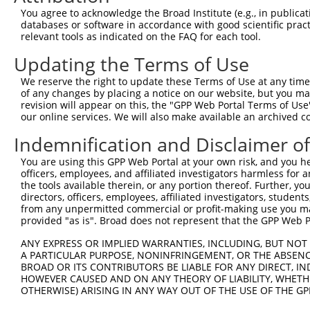
You agree to acknowledge the Broad Institute (e.g., in publicati
databases or software in accordance with good scientific pra
relevant tools as indicated on the FAQ for each tool.
Updating the Terms of Use
We reserve the right to update these Terms of Use at any time.
of any changes by placing a notice on our website, but you ma
revision will appear on this, the "GPP Web Portal Terms of Use
our online services. We will also make available an archived 
Indemnification and Disclaimer o
You are using this GPP Web Portal at your own risk, and you he
officers, employees, and affiliated investigators harmless for
the tools available therein, or any portion thereof. Further, yo
directors, officers, employees, affiliated investigators, students,
from any unpermitted commercial or profit-making use you mak
provided "as is". Broad does not represent that the GPP Web Por
ANY EXPRESS OR IMPLIED WARRANTIES, INCLUDING, BUT NOT 
A PARTICULAR PURPOSE, NONINFRINGEMENT, OR THE ABSENCE
BROAD OR ITS CONTRIBUTORS BE LIABLE FOR ANY DIRECT, IN
HOWEVER CAUSED AND ON ANY THEORY OF LIABILITY, WHETHER
OTHERWISE) ARISING IN ANY WAY OUT OF THE USE OF THE GP