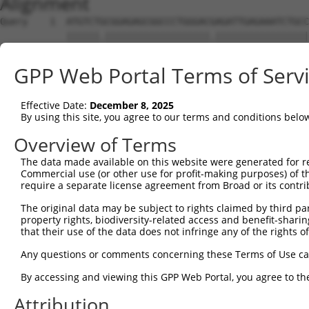
Alignment
Query    1  ATGTCTGCGGAGAGCGGCCCTGGGACGAGATTGAGAAATCTGCCAGTAATGGGGGATGGACTAGAAACTTCCCA  74
            ||||||.|||||||||||||||||||.|||||||||||||||||||||||||||||||||||||||||.|||||
Sbjct    1  ATGTCTACGGAGAGCGGCCCTGGGACAAGATTGAGAAATCTGCCAGTAATGGGGGATGGACTAGAAACCTCCCA  74

Query   75  AATGTCTACAACACAGGCCCAGGCCCAACCCCAGCCAGCCAACGCAGCCAGCACCAACCCCCCGCCCCCAGAGA  148
            ||||||||||||.||||||||||||||||||||||||||.||.||||||||||||||.||.||.||||||||||
Sbjct   75  AATGTCTACAACGCAGGCCCAGGCCCAACCCCAGCCAGCAAATGCAGCCAGCACCAATCCTCCACCCCCAGAGA  148

Query  149  CCTCCAACCCTAACAAGCCCAAGAGGCAGACCAACCAACTGCAATACCTGCTCAGAGTGGTGCTCAAGACACTA  222
            |||||||||||||||||||||||||.|||||.||||||||||||||.|||||||||||||||||||||||||||
Sbjct  149  CCTCCAACCCTAACAAGCCCAAGAGACAGACAAACCAACTGCAATATCTGCTCAGAGTGGTGCTCAAGACACTA  222

Query  223  TGGAAACACCAGTTTGCATGGCCTTTCCAGCAGCCTGTGGATGCCGTCAAGCTGAACCTCCCTGATTACTATAA  296
            |||||||||||||||||.|||||||||||||||||.||||||||||||||||||||||||||||||||||||||
Sbjct  223  TGGAAACACCAGTTTGCGTGGCCTTTCCAGCAGCCCGTGGATGCCGTCAAGCTGAACCTCCCTGATTACTATAA  296

Query  297  GATCATTAAAACGCCTATGGATATGGGAACAATAAAGAAGCGCTTGGAAAACAACTATTACTGGAATGCTCAGG  370
            |||.||||||||.||.||||||||||||||||||||||||||||||||||||||||||||||||||||||||||
Sbjct  297  GATTATTAAAACACCCATGGATATGGGAACAATAAAGAAGCGCTTGGAAAACAACTATTACTGGAATGCTCAGG  370

Query  371  AATGTATCCAGGACTTCAACACTATGTTTACAAATTGTTACATCTACAACAAGCCTGGAGATGACATAGTCTTA  444
            ||||||||||||||||||||||||||||||||||||||||||||||.||||||||||||||||||||.||||||
Sbjct  371  AATGTATCCAGGACTTCAACACTATGTTTACAAATTGTTACATCTATAACAAGCCTGGAGATGACATCGTCTTA  444

Query  445  ATGGCAGAAGCTCTGGAAAAGCTCTTCTTGCAAAAAATAAATGAGCTACCCACAGAAGAAACCGAGATCATGAT  518
            |||||||||||||||||.||||||||||||||||||||.|||||.||.||.|||||||||||.|||||||||||
Sbjct  445  ATGGCAGAAGCTCTGGAGAAGCTCTTCTTGCAAAAAATCAATGAACTGCCTACAGAAGAAACTGAGATCATGAT  518

Query  519  AGTCCAGGCAAAAGGAAGAGGACGTGGGAGGAAAGAAACAG---GGACAGCAAAACCTGGCGTTTCCACGGTAC  589
            ||||||||||||||||||||||||.||||||||||||||||   ||.|||||||.|||||.||.||||||||||
Sbjct  519  AGTCCAGGCAAAAGGAAGAGGACGAGGGAGGAAAGAAACAGGTAGGGCAGCAAAGCCTGGTGTATCCACGGTAC  592

Query  590  CAAACACAACTCAAGCATCGACTCCTCCGCAGACCCAGACCCCTCAGCCGAA---TCCTCCTCCTGTGCAGGCC  660
            |||||||||||||||||||.|||.||||||||||||||||.|||||||.|||   ||||||.||||||||||||
Sbjct  593  CAAACACAACTCAAGCATCAACTTCTCCGCAGACCCAGACGCCTCAGCAGAACCCTCCTCCACCTGTGCAGGCC  666

Query  661  ACGCCTCACCCCTTCCCTGCCGTCACCCCGGACCTCATCGTCCAGACCCCTGTCATGACAGTGGTGCCTCCCCA  734
            ||..||||||||||.|||||.||||||||.||||||||.|.||||.|.||||||||||||.|||||||.||.||
Sbjct  667  ACAACTCACCCCTTTCCTGCTGTCACCCCAGACCTCATTGCCCAGCCTCCTGTCATGACAATGGTGCCCCCTCA  740

Query  735  GCCACTGCAGACGCCCCCGCCAGTGCCCCCCCAGCCACAACCCCCACCCGCTCCAGCTCCCCAGCCCGTACAGA  808
            ||||||.|||||.||..|.||.||.|||||||||||||.|||||||||.|||||||.|||.|||||.||.||||
Sbjct  741  GCCACTTCAGACTCCTTCACCGGTACCCCCCCAGCCACCACCCCCACCTGCTCCAGTTCCACAGCCTGTGCAGA  814

Query  809  GCCACCCACCCATCATCGCGGCCACCCCACAGCCTGTGAAGACAAAGAAGGGAGTGAAGAGGAAAGCAGACACC  882
            |.|||||.||||||||.|||.|||||||.||||||||||||||||||||.||.|||||||||||||||||.|||
Sbjct  815  GTCACCCGCCCATCATTGCGACCACCCCCCAGCCTGTGAAGACAAAGAAAGGGGTGAAGAGGAAAGCAGATACC  888

Query  883  ACCACCCCCACCACCATTGACCCCATTCACGAGCCACCCTCGCTGCCCCCGGAGCCCAAGACCACCAAGCTGGG  956
            ||||||||.||||||||.|||||||||||.|||||||||||.|||.||||.||||||||||||.||||||||||
Sbjct  889  ACCACCCCTACCACCATCGACCCCATTCATGAGCCACCCTCACTGGCCCCAGAGCCCAAGACCGCCAAGCTGGG  962

Query  957  CCAGCGGCGGGAGAGCAGCCGGCCTGTGAAACCTCCAAAGAAGGACGTGCCCGACTCTCAGCAGCACCCAGCAC  1030
            .|..|||||||||||||||.|.||||||||.||||||||||||||.||.||.|||||.|||||||||||||..|
Sbjct  963  TCCTCGGCGGGAGAGCAGCAGACCTGTGAAGCCTCCAAAGAAGGATGTACCGGACTCACAGCAGCACCCAGGGC  1036

Query 1031  CAGAGAAGAGCAGCAAGGTCTCGGAGCAGCTCAAGTGCTGCAGCGGCATCCTCAAGGAGATGTTTGCCAAGAAG  1104
            |||||||||||||||||.||||.||||||||.|||||||||||.|||||||||||||||||||||||||||||.
Sbjct 1037  CAGAGAAGAGCAGCAAGATCTCTGAGCAGCTAAAGTGCTGCAGTGGCATCCTCAAGGAGATGTTTGCCAAGAAA  1110

Query 1105  CACGCCGCCTACGCCTGGCCCTTCTACAAGCCTGTGGACGTGGAGGCACTGGGCCTACACGACTACTGTGACAT  1178
            ||.||.|||||.||||||||.|||||||||||||||||.||||||||||||||.||.|||||||||||||||||
Sbjct 1111  CATGCTGCCTATGCCTGGCCTTTCTACAAGCCTGTGGATGTGGAGGCACTGGGTCTGCACGACTACTGTGACAT  1184

Query 1179  CATCAAGCACCCCATGGACATGAGCACAATCAAGTCTAAACTGGAGGCCCGTGAGTACCGTGATGCTCAGGAGT  1252
            ||||||.||.||||||||||||||||||||||||||||||||.|||.||||.||||||.|.|||||.|||||.|
Sbjct 1185  CATCAAACATCCCATGGACATGAGCACAATCAAGTCTAAACTAGAGTCCCGAGAGTACAGAGATGCCCAGGAAT  1258

Query 1253  TTGGTGCTGACGTCCGATTGATGTTCTCCAACTGCTATAAGTACAACCCTCCTGACCATGAGGTGGTGGCCATG  1326
            ||||||||||.||||||||||||||||||||||||||.|||||||||||.|||||||||||.|||||.||||||
Sbjct 1259  TTGGTGCTGATGTCCGATTGATGTTCTCCAACTGCTACAAGTACAACCCCCCTGACCATGAAGTGGTAGCCATG  1332

Query 1327  GCCCGCAAGCTCCAGGATGTGTTCGAAATGCGCTTTGCCAAGATGCCGGACGAGCCTGAGGAGCCAGTGGTGGC  1400
            ||.||.||.||||||||||||||.|||||||||||||||||||||||.||.||||||||.||||||||.||..|
Sbjct 1333  GCTCGAAAACTCCAGGATGTGTTTGAAATGCGCTTTGCCAAGATGCCTGATGAGCCTGAAGAGCCAGTTGTTAC  1406

Query 1401  CGTGTCCTCCCCGGCAGTGCCCCCTCCCACCAAGGTTGTGGCCCCGCCCTCATCCAGCGACAGCAGCAGCGATA  1474
            .||||||||.||.||||||||.||.||.||.|||||.||.|||||.||||||||.||.||||||||||||||.|
Sbjct 1407  AGTGTCCTCTCCTGCAGTGCCACCCCCTACAAAGGTGGTAGCCCCACCCTCATCTAGTGACAGCAGCAGCGACA  1480

Query 1475  GCTCCTCGGACAGTGACAGTTCGACTGATGACTCTGAGGAGGAGCGAGCCCAGCGGCTGGCTGAGCTCCAGGAG  1548
            |.||.||.|||||.||||||||.|||||.|||||||||||.|||||||||||||||||||||||.||||||||.
Sbjct 1481  GTTCTTCCGACAGCGACAGTTCCACTGACGACTCTGAGGAAGAGCGAGCCCAGCGGCTGGCTGAACTCCAGGAA  1554

Query 1549  CAGCTCAAAGCCGTGCACGAGCAGCTTGCAGCCCTCTCTCAGCCCCAGCAGAACAAACCAAAGAAAAAGGAGAA  1622
            ||||||||.||||||||.||||||||||||||||||||.|||||||||||||||||||||||||||||||||||
Sbjct 1555  CAGCTCAAGGCCGTGCATGAGCAGCTTGCAGCCCTCTCACAGCCCCAGCAGAACAAACCAAAGAAAAAGGAGAA  1628

Query 1623  AGACAAGAAGGAAAAGAAAAAAGAAAAGCACAAAAGGAAAGAGGAAGTGGAAGAGAATAAAAAAAGCAAAGCCA  1696
            .||||||||||||||||||||.|||||||||||||.||||||.||||||||.||.|||||||||||||||.|||
Sbjct 1629  GGACAAGAAGGAAAAGAAAAAGGAAAAGCA
GPP Web Portal Terms of Serv
Effective Date:
December 8, 2025
By using this site, you agree to our terms and conditions belo
Overview of Terms
The data made available on this website were generated for r
Commercial use (or other use for profit-making purposes) of t
require a separate license agreement from Broad or its contri
The original data may be subject to rights claimed by third part
property rights, biodiversity-related access and benefit-sharing 
that their use of the data does not infringe any of the rights of
Any questions or comments concerning these Terms of Use c
By accessing and viewing this GPP Web Portal, you agree to th
Attribution