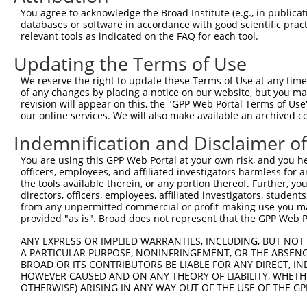
You agree to acknowledge the Broad Institute (e.g., in publicati
databases or software in accordance with good scientific pra
relevant tools as indicated on the FAQ for each tool.
Updating the Terms of Use
We reserve the right to update these Terms of Use at any time.
of any changes by placing a notice on our website, but you ma
revision will appear on this, the "GPP Web Portal Terms of Use
our online services. We will also make available an archived 
Indemnification and Disclaimer o
You are using this GPP Web Portal at your own risk, and you he
officers, employees, and affiliated investigators harmless for
the tools available therein, or any portion thereof. Further, yo
directors, officers, employees, affiliated investigators, students,
from any unpermitted commercial or profit-making use you mak
provided "as is". Broad does not represent that the GPP Web Por
ANY EXPRESS OR IMPLIED WARRANTIES, INCLUDING, BUT NOT 
A PARTICULAR PURPOSE, NONINFRINGEMENT, OR THE ABSENCE
BROAD OR ITS CONTRIBUTORS BE LIABLE FOR ANY DIRECT, IN
HOWEVER CAUSED AND ON ANY THEORY OF LIABILITY, WHETHER
OTHERWISE) ARISING IN ANY WAY OUT OF THE USE OF THE GP