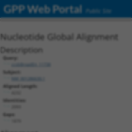
GPP Web Portal
Public Site
Nucleotide Global Alignment
Description
Query:
ccsbBroadEn_11738
Subject:
NM_001286630.1
Aligned Length:
4232
Identities:
2093
Gaps:
1879