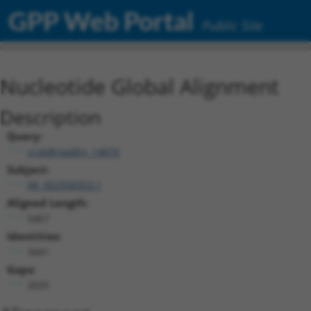
GPP Web Portal
Public Site
Nucleotide Global Alignment
Description
Query:
ccsbBroadEn_14870
Subject:
XR_002958353.1
Aligned Length:
5467
Identities:
3441
Gaps:
2025