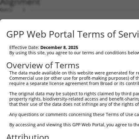
Alignment
Query    1  --------------------------------------------------------------------------  0
                                                                                      
Sbjct    1  ACTATATTGAAACATTACAACCATCTTTTGATGGCAACACCCTGAGGACCTCCCTTTTCCAGATGGGGAAACTG  74

Query    1  --------------------------------------------------------------------------  0
                                                                                      
Sbjct   75  AGGCCCAGAATTGCTAAGTGGCTTGCTTGAGTTGACACAGGGAGCTCCAGGACTCACCCTCAGCTGAGCCACCT  148

Query    1  ---------ATGCCTCTGCGCCACTGGGGGATGGCCAGGGGCAGTAAGCCCGTTGGGGATGGAGCCCAGCCCAT  65
                     |||||||||||||||||||||||||||||||||||||||||||||||||||||||||||||||||
Sbjct  149  GCCGGGAGCATGCCTCTGCGCCACTGGGGGATGGCCAGGGGCAGTAAGCCCGTTGGGGATGGAGCCCAGCCCAT  222

Query   66  GGCTGCCATGGGAGGCCTGAAGGTGCTTCTGCACTGGGCTGGTCCAGGCGGCGGGGAGCCCTGGGTCACTTTCA  139
            ||||||||||||||||||||||||||||||||||||||||||||||||||||||||||||||||||||||||||
Sbjct  223  GGCTGCCATGGGAGGCCTGAAGGTGCTTCTGCACTGGGCTGGTCCAGGCGGCGGGGAGCCCTGGGTCACTTTCA  296

Query  140  GTGAGTCATCGCTGACAGCTGAGGAAGTCTGCATCCACATTGCACATAAAGTTGGTATCACTCCTCCTTGCTTC  213
            ||||||||||||||||||||||||||||||||||||||||||||||||||||||||||||||||||||||||||
Sbjct  297  GTGAGTCATCGCTGACAGCTGAGGAAGTCTGCATCCACATTGCACATAAAGTTGGTATCACTCCTCCTTGCTTC  370

Query  214  AATCTCTTTGCCCTCTTCGATGCTCAGGCCCAAGTCTGGTTGCCCCCAAACCACATCCTAGAGATCCCCAGAGA  287
            ||||||||||||||||||||||||||||||||||||||||||||||||||||||||||||||||||||||||||
Sbjct  371  AATCTCTTTGCCCTCTTCGATGCTCAGGCCCAAGTCTGGTTGCCCCCAAACCACATCCTAGAGATCCCCAGAGA  444

Query  288  TGCAAGCCTGATGCTATATTTCCGCATAAGGTTTTATTTCCGGAACTGGCATGGCATGAATCCTCGGGAACCGG  361
            ||||||||||||||||||||||||||||||||||||||||||||||||||||||||||||||||||||||||||
Sbjct  445  TGCAAGCCTGATGCTATATTTCCGCATAAGGTTTTATTTCCGGAACTGGCATGGCATGAATCCTCGGGAACCGG  518

Query  362  CTGTGTACCGTTGTGGGCCCCCAGGAACCGAGGCATCCTCAGATCAGACAGCACAGGGGATGCAACTCCTGGAC  435
            ||||||||||||||||||||||||||||||||||||||||||||||||||||||||||||||||||||||||||
Sbjct  519  CTGTGTACCGTTGTGGGCCCCCAGGAACCGAGGCATCCTCAGATCAGACAGCACAGGGGATGCAACTCCTGGAC  592

Query  436  CCAGCCTCATTTGAGTACCTCTTTGAGCAGGGCAAGCATGAGTTTGTGAATGACGTGGCATCACTGTGGGAGCT  509
            ||||||||||||||||||||||||||||||||||||||||||||||||||||||||||||||||||||||||||
Sbjct  593  CCAGCCTCATTTGAGTACCTCTTTGAGCAGGGCAAGCATGAGTTTGTGAATGACGTGGCATCACTGTGGGAGCT  666

Query  510  GTCGACCGAGGAGGAGATCCACCACTTTAAGAATGAGAGCCTGGGCATGGCCTTTCTGCACCTCTGTCACCTCG  583
            ||||||||||||||||||||||||||||||||||||||||||||||||||||||||||||||||||||||||||
Sbjct  667  GTCGACCGAGGAGGAGATCCACCACTTTAAGAATGAGAGCCTGGGCATGGCCTTTCTGCACCTCTGTCACCTCG  740

Query  584  CTCTCCGCCATGGCATCCCCCTGGAGGAGGTGGCCAAGAAGACCAGCTTCAAGGACTGCATCCCGCGCTCCTTC  657
            ||||||||||||||||||||||||||||||||||||||||||||||||||||||||||||||||||||||||||
Sbjct  741  CTCTCCGCCATGGCATCCCCCTGGAGGAGGTGGCCAAGAAGACCAGCTTCAAGGACTGCATCCCGCGCTCCTTC  814

Query  658  CGCCGGCATATCCGGCAGCACAGCGCCCTGACCCGGCTGCGCCTTCGGAACGTCTTCCGCAGGTTCCTGCGGGA  731
            ||||||||||||||||||||||||||||||||||||||||||||||||||||||||||||||||||||||||||
Sbjct  815  CGCCGGCATATCCGGCAGCACAGCGCCCTGACCCGGCTGCGCCTTCGGAACGTCTTCCGCAGGTTCCTGCGGGA  888

Query  732  CTTCCAGCCGGGCCGACTCTCCCAGCAGATGGTCATGGTCAAATACCTAGCCACACTCGAGCGGCTGGCACCCC  805
            ||||||||||||||||||||||||||||||||||||||||||||||||||||||||||||||||||||||||||
Sbjct  889  CTTCCAGCCGGGCCGACTCTCCCAGCAGATGGTCATGGTCAAATACCTAGCCACACTCGAGCGGCTGGCACCCC  962

Query  806  GCTTCGGCACAGAGCGTGTGCCCGTGTGCCACCTGAGGCTGCTGGCCCAGGCCGAGGGGGAGCCCTGCTACATC  879
            ||||||||||||||||||||||||||||||||||||||||||||||||||||||||||||||||||||||||||
Sbjct  963  GCTTCGGCACAGAGCGTGTGCCCGTGTGCCACCTGAGGCTGCTGGCCCAGGCCGAGGGGGAGCCCTGCTACATC  1036

Query  880  CGGGACAGTGGGGTGGCCCCTACAGACCCTGGCCCTGAGTCTGCTGCTGGGCCCCCAACCCACGAGGTGCTGGT  953
            ||||||||||||||||||||||||||||||||||||||||||||||||||||||||||||||||||||||||||
Sbjct 1037  CGGGACAGTGGGGTGGCCCCTACAGACCCTGGCCCTGAGTCTGCTGCTGGGCCCCCAACCCACGAGGTGCTGGT  1110

Query  954  GACAGGCACTGGTGGCATCCAGTGGTGGCCAGTAGAGGAGGAGGTGAACAAGGAGGAGGGTTCTAGTGGCAGCA  1027
            ||||||||||||||||||||||||||||||||||||||||||||||||||||||||||||||||||||||||||
Sbjct 1111  GACAGGCACTGGTGGCATCCAGTGGTGGCCAGTAGAGGAGGAGGTGAACAAGGAGGAGGGTTCTAGTGGCAGCA  1184

Query 1028  GTGGCAGGAACCCCCAAGCCAGCCTGTTTGGGAAGAAGGCCAAGGCTCACAAGGCAGTCGGCCAGCCGGCAGAC  1101
            ||||||||||||||||||||||||||||||||||||||||||||||||||||||||||||||||||||||||||
Sbjct 1185  GTGGCAGGAACCCCCAAGCCAGCCTGTTTGGGAAGAAGGCCAAGGCTCACAAGGCAGTCGGCCAGCCGGCAGAC  1258

Query 1102  AGGCCGCGGGAGCCACTGTGGGCCTACTTCTGTGACTTCCGGGACATCACCCACGTGGTGCTGAAAGAGCACTG  1175
            ||||||||||||||||||||||||||||||||||||||||||||||||||||||||||||||||||||||||||
Sbjct 1259  AGGCCGCGGGAGCCACTGTGGGCCTACTTCTGTGACTTCCGGGACATCACCCACGTGGTGCTGAAAGAGCACTG  1332

Query 1176  TGTCAGCATCCACCGGCAGGACAACAAGTGCCTGGAGCTGAGCTTGCCTTCCCGGGCTGCGGCGCTGTCCTTCG  1249
            ||||||||||||||||||||||||||||||||||||||||||||||||||||||||||||||||||||||||||
Sbjct 1333  TGTCAGCATCCACCGGCAGGACAACAAGTGCCTGGAGCTGAGCTTGCCTTCCCGGGCTGCGGCGCTGTCCTTCG  1406

Query 1250  TGTCGCTGGTGGACGGCTATTTCCGCCTGACGGCCGACTCCAGCCACTACCTGTGCCACGAGGTGGCTCCCCCA  1323
            ||||||||||||||||||||||||||||||||||||||||||||||||||||||||||||||||||||||||||
Sbjct 1407  TGTCGCTGGTGGACGGCTATTTCCGCCTGACGGCCGACTCCAGCCACTACCTGTGCCACGAGGTGGCTCCCCCA  1480

Query 1324  CGGCTGGTGATGAGCATCCGGGATGGGATCCACGGACCCCTGCTGGAGCCATTTGTGCAGGCCAAGCTGCGGCC  1397
            ||||||||||||||||||||||||||||||||||||||||||||||||||||||||||||||||||||||||||
Sbjct 1481  CGGCTGGTGATGAGCATCCGGGATGGGATCCACGGACCCCTGCTGGAGCCATTTGTGCAGGCCAAGCTGCGGCC  1554

Query 1398  CGAGGACGGCCTGTACCTCATTCACTGGAGCACCAGCCACCCCTACCGCCTGATCCTCACAGTGGCCCAGCGTA  1471
            ||||||||||||||||||||||||||||||||||||||||||||||||||||||||||||||||||||||||||
Sbjct 1555  CGAGGACGGCCTGTACCTCATTCACTGGAGCACCAGCCACCCCTACCGCCTGATCCTCACAGTGGCCCAGCGTA  1628

Query 1472  GCCAGGCACCAGACGGCATGCAGAGCTTGCGGCTCCGAAAGTTCCCCATTGAGCAGCAGGACGGGGCCTTCGTG  1545
            ||||||||||||||||||||||||||||||||||||||||||||||||||||||||||||||||||||||||||
Sbjct 1629  GCCAGGCACCAGACGGCATGCAGAGCTTGCGGCTCCGAAAGTTCCCCATTGAGCAGCAGGACGGGGCCTTCGTG  1702

Query 1546  CTGGAGGGCTGG
GPP Web Portal Terms of Serv
Effective Date:
December 8, 2025
By using this site, you agree to our terms and conditions belo
Overview of Terms
The data made available on this website were generated for r
Commercial use (or other use for profit-making purposes) of t
require a separate license agreement from Broad or its contri
The original data may be subject to rights claimed by third part
property rights, biodiversity-related access and benefit-sharing 
that their use of the data does not infringe any of the rights of
Any questions or comments concerning these Terms of Use c
By accessing and viewing this GPP Web Portal, you agree to th
Attribution