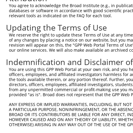
You agree to acknowledge the Broad Institute (e.g., in publicati
databases or software in accordance with good scientific pra
relevant tools as indicated on the FAQ for each tool.
Updating the Terms of Use
We reserve the right to update these Terms of Use at any time.
of any changes by placing a notice on our website, but you ma
revision will appear on this, the "GPP Web Portal Terms of Use
our online services. We will also make available an archived 
Indemnification and Disclaimer o
You are using this GPP Web Portal at your own risk, and you he
officers, employees, and affiliated investigators harmless for
the tools available therein, or any portion thereof. Further, yo
directors, officers, employees, affiliated investigators, students,
from any unpermitted commercial or profit-making use you mak
provided "as is". Broad does not represent that the GPP Web Por
ANY EXPRESS OR IMPLIED WARRANTIES, INCLUDING, BUT NOT 
A PARTICULAR PURPOSE, NONINFRINGEMENT, OR THE ABSENCE
BROAD OR ITS CONTRIBUTORS BE LIABLE FOR ANY DIRECT, IN
HOWEVER CAUSED AND ON ANY THEORY OF LIABILITY, WHETHER
OTHERWISE) ARISING IN ANY WAY OUT OF THE USE OF THE GP